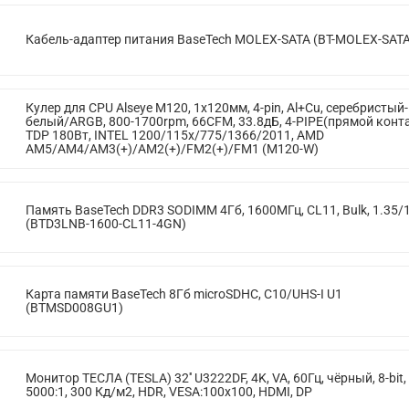
Кабель-адаптер питания BaseTech MOLEX-SATA (BT-MOLEX-SATA
Кулер для CPU Alseye M120, 1х120мм, 4-pin, Al+Cu, серебристый-
белый/ARGB, 800-1700rpm, 66CFM, 33.8дБ, 4-PIPE(прямой конта
TDP 180Вт, INTEL 1200/115x/775/1366/2011, AMD
AM5/AM4/AM3(+)/AM2(+)/FM2(+)/FM1 (M120-W)
Память BaseTech DDR3 SODIMM 4Гб, 1600МГц, CL11, Bulk, 1.35/
(BTD3LNB-1600-CL11-4GN)
Карта памяти BaseTech 8Гб microSDHC, C10/UHS-I U1
(BTMSD008GU1)
Монитор ТЕСЛА (TESLA) 32'' U3222DF, 4K, VA, 60Гц, чёрный, 8-bit,
5000:1, 300 Кд/м2, HDR, VESA:100x100, HDMI, DP