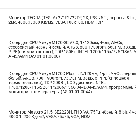
Монитор ТЕСЛА (TESLA) 27'' F2722DF, 2K, IPS, 75Гц, чёрный, 8-bit,
2мс, 4000:1, 300 Кд/м2, VESA:100x100, HDMI, DP
Кулер для CPU Alseye M120-SE V2.0, 1х120мм, 4-pin, Al+Cu,
серебристый-черный-белый/ARGB, 800-1700rpm, 66CFM, 33.8дБ,
PIPE(прямой контакт), TDP 150Вт, INTEL 1200/115x/775/1366,
AM5/AM4 (AS.01.01.0008)
Кулер для CPU Alseye M120D Plus II, 2х120мм, 4-pin, Al+Cu, черны
белый/ARGB, 700-1900rpm, 73.7CFM, 38дБ, 6-PIPE(сплошная
термоплощадка), TDP 200Вт, LCD-дисплей, INTEL
1700/1200/115x/2011/2066/1366, AMD AM5/AM4, программны
мониторинг температуры (AS.01.01.0044)
Монитор Mastero 21.5'' SE2223H, FHD, VA, 75Гц, чёрный, 8-bit, 4мс
4000:1, 200 Кд/м2, VESA:75x75, VGA, HDMI