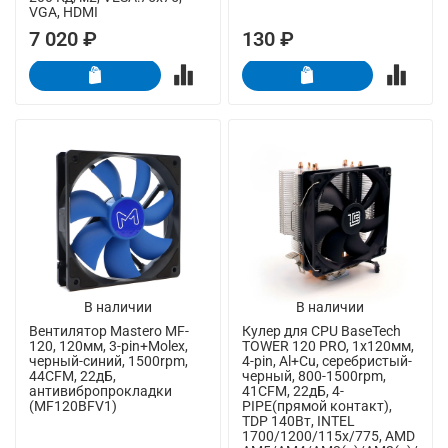
VGA, HDMI
7 020 ₽
130 ₽
В наличии
В наличии
Вентилятор Mastero MF-
Кулер для CPU BaseTech
120, 120мм, 3-pin+Molex,
TOWER 120 PRO, 1х120мм,
черный-синий, 1500rpm,
4-pin, Al+Cu, серебристый-
44CFM, 22дБ,
черный, 800-1500rpm,
антивибропрокладки
41CFM, 22дБ, 4-
(MF120BFV1)
PIPE(прямой контакт),
TDP 140Вт, INTEL
1700/1200/115x/775, AMD