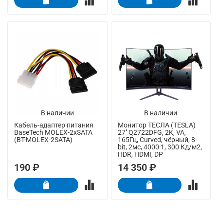
В наличии
В наличии
Кабель-адаптер питания
Монитор ТЕСЛА (TESLA)
BaseTech MOLEX-2xSATA
27'' Q2722DFG, 2K, VA,
(BT-MOLEX-2SATA)
165Гц, Curved, чёрный, 8-
bit, 2мс, 4000:1, 300 Кд/м2,
HDR, HDMI, DP
190 ₽
14 350 ₽