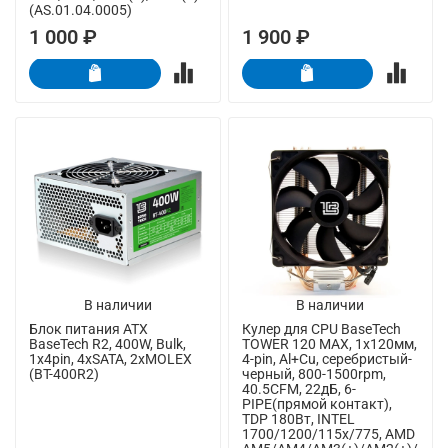
(AS.01.04.0005)
1 000 ₽
1 900 ₽
В наличии
В наличии
Блок питания ATX
Кулер для CPU BaseTech
BaseTech R2, 400W, Bulk,
TOWER 120 MAX, 1х120мм,
1x4pin, 4xSATA, 2xMOLEX
4-pin, Al+Cu, серебристый-
(BT-400R2)
черный, 800-1500rpm,
40.5CFM, 22дБ, 6-
PIPE(прямой контакт),
TDP 180Вт, INTEL
1700/1200/115x/775, AMD