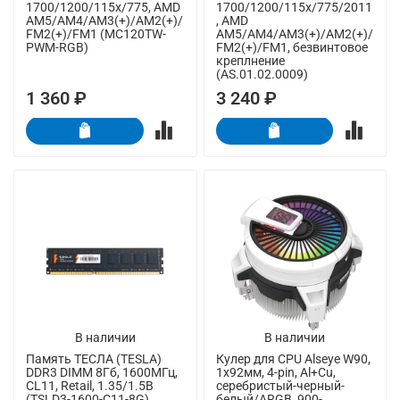
1700/1200/115x/775, AMD
1700/1200/115x/775/2011
AM5/AM4/AM3(+)/AM2(+)/
, AMD
FM2(+)/FM1 (MC120TW-
AM5/AM4/AM3(+)/AM2(+)/
PWM-RGB)
FM2(+)/FM1, безвинтовое
креплнение
(AS.01.02.0009)
1 360 ₽
3 240 ₽
В наличии
В наличии
Память ТЕСЛА (TESLA)
Кулер для CPU Alseye W90,
DDR3 DIMM 8Гб, 1600МГц,
1х92мм, 4-pin, Al+Cu,
CL11, Retail, 1.35/1.5В
серебристый-черный-
(TSLD3-1600-C11-8G)
белый/ARGB, 900-