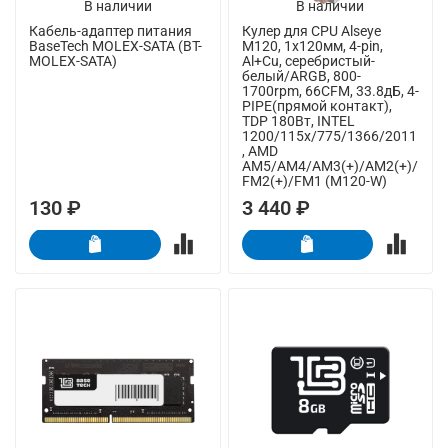
В наличии
В наличии
Кабель-адаптер питания
Кулер для CPU Alseye
BaseTech MOLEX-SATA (BT-
M120, 1х120мм, 4-pin,
MOLEX-SATA)
Al+Cu, серебристый-
белый/ARGB, 800-
1700rpm, 66CFM, 33.8дБ, 4-
PIPE(прямой контакт),
TDP 180Вт, INTEL
1200/115x/775/1366/2011
, AMD
AM5/AM4/AM3(+)/AM2(+)/
FM2(+)/FM1 (M120-W)
130 ₽
3 440 ₽