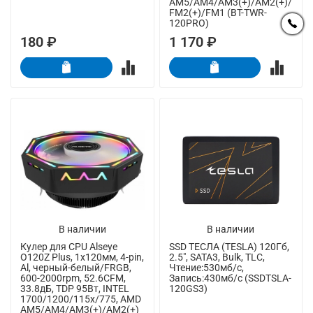
AM5/AM4/AM3(+)/AM2(+)/
FM2(+)/FM1 (BT-TWR-
120PRO)
180 ₽
1 170 ₽
В наличии
В наличии
Кулер для CPU Alseye
SSD ТЕСЛА (TESLA) 120Гб,
O120Z Plus, 1х120мм, 4-pin,
2.5", SATA3, Bulk, TLC,
Al, черный-белый/FRGB,
Чтение:530мб/с,
600-2000rpm, 52.6CFM,
Запись:430мб/с (SSDTSLA-
33.8дБ, TDP 95Вт, INTEL
120GS3)
1700/1200/115x/775, AMD
AM5/AM4/AM3(+)/AM2(+)