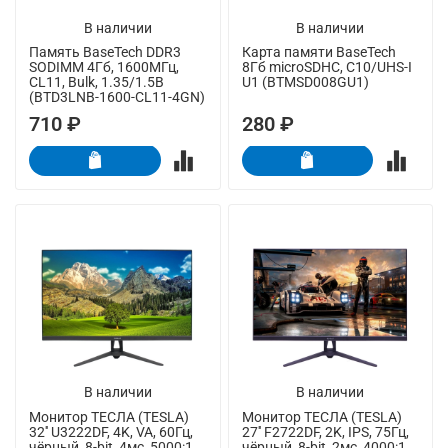
В наличии
В наличии
Память BaseTech DDR3
Карта памяти BaseTech
SODIMM 4Гб, 1600МГц,
8Гб microSDHC, C10/UHS-I
CL11, Bulk, 1.35/1.5В
U1 (BTMSD008GU1)
(BTD3LNB-1600-CL11-4GN)
710 ₽
280 ₽
В наличии
В наличии
Монитор ТЕСЛА (TESLA)
Монитор ТЕСЛА (TESLA)
32'' U3222DF, 4K, VA, 60Гц,
27'' F2722DF, 2K, IPS, 75Гц,
чёрный, 8-bit, 4мс, 5000:1,
чёрный, 8-bit, 2мс, 4000:1,