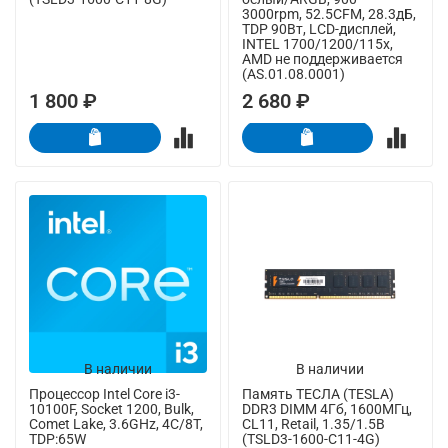
3000rpm, 52.5CFM, 28.3дБ,
TDP 90Вт, LCD-дисплей,
INTEL 1700/1200/115x,
AMD не поддерживается
(AS.01.08.0001)
1 800 ₽
2 680 ₽
В наличии
В наличии
Процессор Intel Core i3-
Память ТЕСЛА (TESLA)
10100F, Socket 1200, Bulk,
DDR3 DIMM 4Гб, 1600МГц,
Comet Lake, 3.6GHz, 4C/8T,
CL11, Retail, 1.35/1.5В
TDP:65W
(TSLD3-1600-C11-4G)