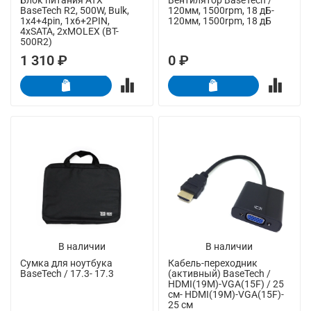
BaseTech R2, 500W, Bulk,
120мм, 1500rpm, 18 дБ-
1x4+4pin, 1x6+2PIN,
120мм, 1500rpm, 18 дБ
4xSATA, 2xMOLEX (BT-
500R2)
1 310 ₽
0 ₽
В наличии
В наличии
Сумка для ноутбука
Кабель-переходник
BaseTech / 17.3- 17.3
(активный) BaseTech /
HDMI(19M)-VGA(15F) / 25
см- HDMI(19M)-VGA(15F)-
25 см