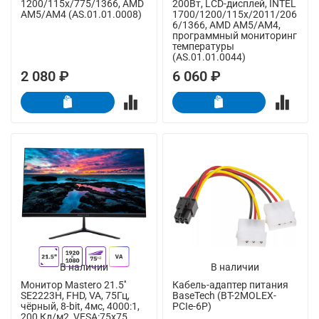
1200/115x/775/1366, AMD
200Вт, LCD-дисплей, INTEL
AM5/AM4 (AS.01.01.0008)
1700/1200/115x/2011/206
6/1366, AMD AM5/AM4,
программный мониторинг
температуры
(AS.01.01.0044)
2 080 ₽
6 060 ₽
В наличии
В наличии
Монитор Mastero 21.5''
Кабель-адаптер питания
SE2223H, FHD, VA, 75Гц,
BaseTech (BT-2MOLEX-
чёрный, 8-bit, 4мс, 4000:1,
PCIe-6P)
200 Кд/м2, VESA:75x75,