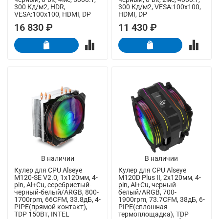
300 Кд/м2, HDR,
300 Кд/м2, VESA:100x100,
VESA:100x100, HDMI, DP
HDMI, DP
16 830 ₽
11 430 ₽
В наличии
В наличии
Кулер для CPU Alseye
Кулер для CPU Alseye
M120-SE V2.0, 1х120мм, 4-
M120D Plus II, 2х120мм, 4-
pin, Al+Cu, серебристый-
pin, Al+Cu, черный-
черный-белый/ARGB, 800-
белый/ARGB, 700-
1700rpm, 66CFM, 33.8дБ, 4-
1900rpm, 73.7CFM, 38дБ, 6-
PIPE(прямой контакт),
PIPE(сплошная
TDP 150Вт, INTEL
термоплощадка), TDP