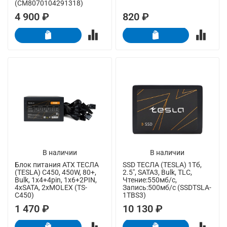
(CM8070104291318)
4 900 ₽
820 ₽
В наличии
В наличии
Блок питания ATX ТЕСЛА
SSD ТЕСЛА (TESLA) 1Тб,
(TESLA) C450, 450W, 80+,
2.5", SATA3, Bulk, TLC,
Bulk, 1x4+4pin, 1x6+2PIN,
Чтение:550мб/с,
4xSATA, 2xMOLEX (TS-
Запись:500мб/с (SSDTSLA-
C450)
1TBS3)
1 470 ₽
10 130 ₽