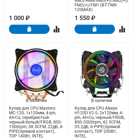
AM5/AM4/AM3(+)/AM2(+)/
FM2(+)/FM1 (BT-TWR-
120MAX)
1 000 ₽
1 550 ₽
В наличии
В наличии
Кулер для CPU Mastero
Кулер для CPU Alseye
MC-120, 1х120мм, 4-pin,
H120D V2.0, 2х120мм, 4-
Al+Cu, серебристый-
pin, Al+Cu, черный/FRGB,
черный-белый/FRGB, 800-
800-2000rpm, 42.5CFM,
1500rpm, 38.5CFM, 22дБ, 4-
35.2дБ, 6-PIPE(прямой
PIPE(прямой контакт),
контакт), TDP 200Вт,
TDP 140Вт, INTEL
INTEL