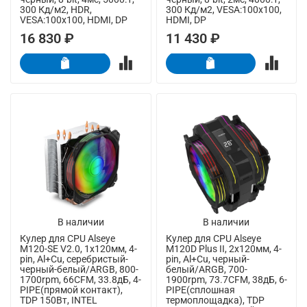
300 Кд/м2, HDR,
300 Кд/м2, VESA:100x100,
VESA:100x100, HDMI, DP
HDMI, DP
16 830 ₽
11 430 ₽
В наличии
В наличии
Кулер для CPU Alseye
Кулер для CPU Alseye
M120-SE V2.0, 1х120мм, 4-
M120D Plus II, 2х120мм, 4-
pin, Al+Cu, серебристый-
pin, Al+Cu, черный-
черный-белый/ARGB, 800-
белый/ARGB, 700-
1700rpm, 66CFM, 33.8дБ, 4-
1900rpm, 73.7CFM, 38дБ, 6-
PIPE(прямой контакт),
PIPE(сплошная
TDP 150Вт, INTEL
термоплощадка), TDP