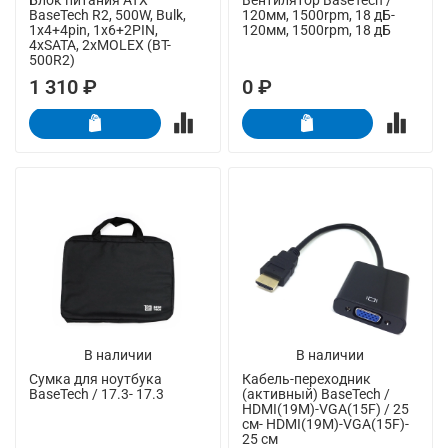
BaseTech R2, 500W, Bulk,
120мм, 1500rpm, 18 дБ-
1x4+4pin, 1x6+2PIN,
120мм, 1500rpm, 18 дБ
4xSATA, 2xMOLEX (BT-
500R2)
1 310 ₽
0 ₽
В наличии
В наличии
Сумка для ноутбука
Кабель-переходник
BaseTech / 17.3- 17.3
(активный) BaseTech /
HDMI(19M)-VGA(15F) / 25
см- HDMI(19M)-VGA(15F)-
25 см