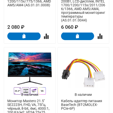
1200/115x/775/1366, AMD
200Вт, LCD-дисплей, INTEL
AM5/AM4 (AS.01.01.0008)
1700/1200/115x/2011/206
6/1366, AMD AM5/AM4,
программный мониторинг
температуры
(AS.01.01.0044)
2 080 ₽
6 060 ₽
В наличии
В наличии
Монитор Mastero 21.5''
Кабель-адаптер питания
SE2223H, FHD, VA, 75Гц,
BaseTech (BT-2MOLEX-
чёрный, 8-bit, 4мс, 4000:1,
PCIe-6P)
200 Кд/м2, VESA:75x75,