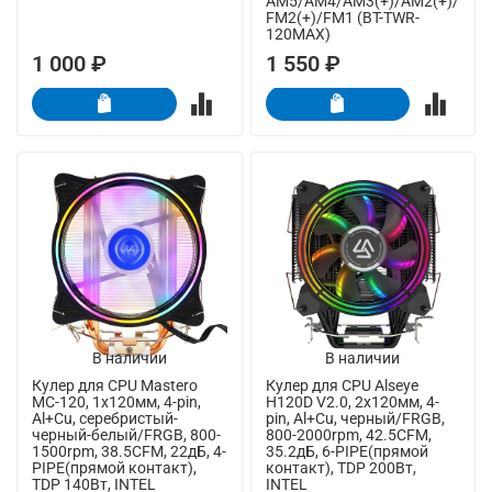
AM5/AM4/AM3(+)/AM2(+)/
FM2(+)/FM1 (BT-TWR-
120MAX)
1 000 ₽
1 550 ₽
В наличии
В наличии
Кулер для CPU Mastero
Кулер для CPU Alseye
MC-120, 1х120мм, 4-pin,
H120D V2.0, 2х120мм, 4-
Al+Cu, серебристый-
pin, Al+Cu, черный/FRGB,
черный-белый/FRGB, 800-
800-2000rpm, 42.5CFM,
1500rpm, 38.5CFM, 22дБ, 4-
35.2дБ, 6-PIPE(прямой
PIPE(прямой контакт),
контакт), TDP 200Вт,
TDP 140Вт, INTEL
INTEL