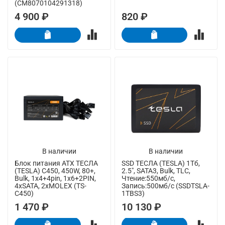
(CM8070104291318)
4 900 ₽
820 ₽
В наличии
В наличии
Блок питания ATX ТЕСЛА
SSD ТЕСЛА (TESLA) 1Тб,
(TESLA) C450, 450W, 80+,
2.5", SATA3, Bulk, TLC,
Bulk, 1x4+4pin, 1x6+2PIN,
Чтение:550мб/с,
4xSATA, 2xMOLEX (TS-
Запись:500мб/с (SSDTSLA-
C450)
1TBS3)
1 470 ₽
10 130 ₽