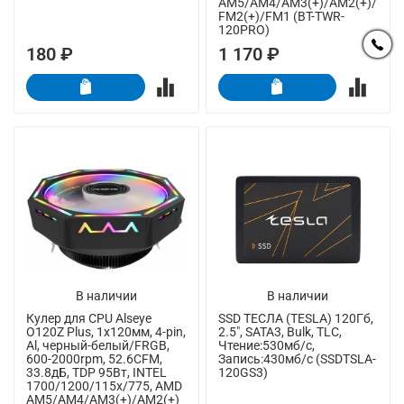
AM5/AM4/AM3(+)/AM2(+)/
FM2(+)/FM1 (BT-TWR-
120PRO)
180 ₽
1 170 ₽
В наличии
В наличии
Кулер для CPU Alseye
SSD ТЕСЛА (TESLA) 120Гб,
O120Z Plus, 1х120мм, 4-pin,
2.5", SATA3, Bulk, TLC,
Al, черный-белый/FRGB,
Чтение:530мб/с,
600-2000rpm, 52.6CFM,
Запись:430мб/с (SSDTSLA-
33.8дБ, TDP 95Вт, INTEL
120GS3)
1700/1200/115x/775, AMD
AM5/AM4/AM3(+)/AM2(+)