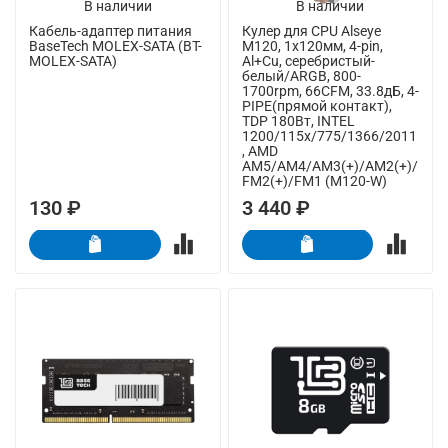
В наличии
В наличии
Кабель-адаптер питания
Кулер для CPU Alseye
BaseTech MOLEX-SATA (BT-
M120, 1х120мм, 4-pin,
MOLEX-SATA)
Al+Cu, серебристый-
белый/ARGB, 800-
1700rpm, 66CFM, 33.8дБ, 4-
PIPE(прямой контакт),
TDP 180Вт, INTEL
1200/115x/775/1366/2011
, AMD
AM5/AM4/AM3(+)/AM2(+)/
FM2(+)/FM1 (M120-W)
130 ₽
3 440 ₽