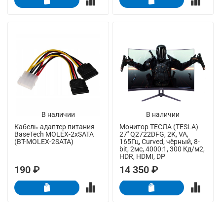
В наличии
В наличии
Кабель-адаптер питания
Монитор ТЕСЛА (TESLA)
BaseTech MOLEX-2xSATA
27'' Q2722DFG, 2K, VA,
(BT-MOLEX-2SATA)
165Гц, Curved, чёрный, 8-
bit, 2мс, 4000:1, 300 Кд/м2,
HDR, HDMI, DP
190 ₽
14 350 ₽