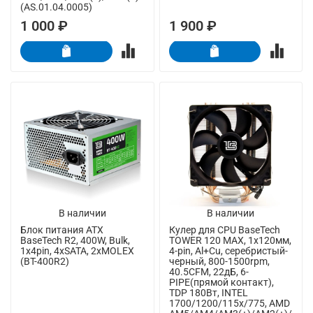
(AS.01.04.0005)
1 000 ₽
1 900 ₽
В наличии
В наличии
Блок питания ATX
Кулер для CPU BaseTech
BaseTech R2, 400W, Bulk,
TOWER 120 MAX, 1х120мм,
1x4pin, 4xSATA, 2xMOLEX
4-pin, Al+Cu, серебристый-
(BT-400R2)
черный, 800-1500rpm,
40.5CFM, 22дБ, 6-
PIPE(прямой контакт),
TDP 180Вт, INTEL
1700/1200/115x/775, AMD