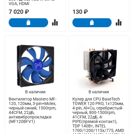
VGA, HDMI
7 020 ₽
130 ₽
В наличии
В наличии
Вентилятор Mastero MF-
Кулер для CPU BaseTech
120, 120мм, 3-pin+Molex,
TOWER 120 PRO, 1х120мм,
черный-синий, 1500rpm,
4-pin, Al+Cu, серебристый-
44CFM, 22дБ,
черный, 800-1500rpm,
антивибропрокладки
41CFM, 22дБ, 4-
(MF120BFV1)
PIPE(прямой контакт),
TDP 140Вт, INTEL
1700/1200/115x/775, AMD