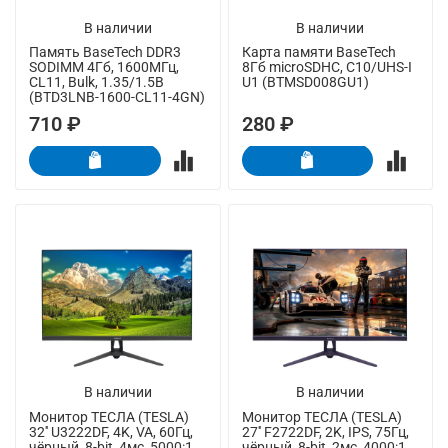
В наличии
В наличии
Память BaseTech DDR3
Карта памяти BaseTech
SODIMM 4Гб, 1600МГц,
8Гб microSDHC, C10/UHS-I
CL11, Bulk, 1.35/1.5В
U1 (BTMSD008GU1)
(BTD3LNB-1600-CL11-4GN)
710 ₽
280 ₽
В наличии
В наличии
Монитор ТЕСЛА (TESLA)
Монитор ТЕСЛА (TESLA)
32'' U3222DF, 4K, VA, 60Гц,
27'' F2722DF, 2K, IPS, 75Гц,
чёрный, 8-bit, 4мс, 5000:1,
чёрный, 8-bit, 2мс, 4000:1,