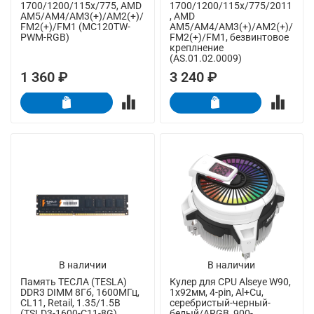
1700/1200/115x/775, AMD
1700/1200/115x/775/2011
AM5/AM4/AM3(+)/AM2(+)/
, AMD
FM2(+)/FM1 (MC120TW-
AM5/AM4/AM3(+)/AM2(+)/
PWM-RGB)
FM2(+)/FM1, безвинтовое
креплнение
(AS.01.02.0009)
1 360 ₽
3 240 ₽
В наличии
В наличии
Память ТЕСЛА (TESLA)
Кулер для CPU Alseye W90,
DDR3 DIMM 8Гб, 1600МГц,
1х92мм, 4-pin, Al+Cu,
CL11, Retail, 1.35/1.5В
серебристый-черный-
(TSLD3-1600-C11-8G)
белый/ARGB, 900-