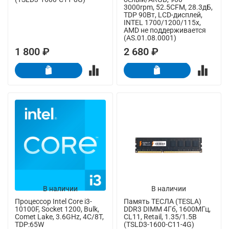
3000rpm, 52.5CFM, 28.3дБ,
TDP 90Вт, LCD-дисплей,
INTEL 1700/1200/115x,
AMD не поддерживается
(AS.01.08.0001)
1 800 ₽
2 680 ₽
В наличии
В наличии
Процессор Intel Core i3-
Память ТЕСЛА (TESLA)
10100F, Socket 1200, Bulk,
DDR3 DIMM 4Гб, 1600МГц,
Comet Lake, 3.6GHz, 4C/8T,
CL11, Retail, 1.35/1.5В
TDP:65W
(TSLD3-1600-C11-4G)