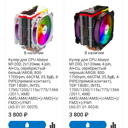
В наличии
В наличии
Кулер для CPU Alseye
Кулер для CPU Alseye
M120D, 2х120мм, 4-pin,
M120D, 2х120мм, 4-pin,
Al+Cu, серебристый-
Al+Cu, серебристый-
белый/ARGB, 800-
черный/ARGB, 800-
1700rpm, 66CFM, 35.8дБ, 4-
1700rpm, 66CFM, 35.8дБ, 4-
PIPE(прямой контакт),
PIPE(прямой контакт),
TDP 180Вт, INTEL
TDP 180Вт, INTEL
1700/1200/115x/775/1366
1700/1200/115x/775/1366
/2011, AMD
/2011, AMD
AM5/AM4/AM3(+)/AM2(+)/
AM5/AM4/AM3(+)/AM2(+)/
FM2(+)/FM1
FM2(+)/FM1
(AS.01.01.0025)
(AS.01.01.0024)
3 800 ₽
3 800 ₽