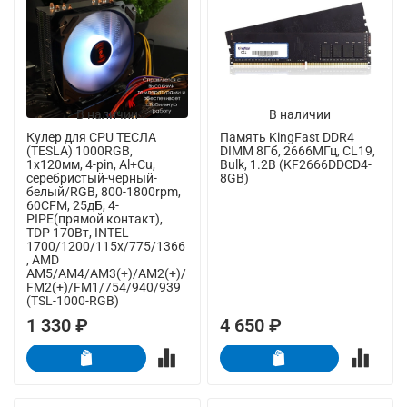
В наличии
В наличии
Кулер для CPU ТЕСЛА
Память KingFast DDR4
(TESLA) 1000RGB,
DIMM 8Гб, 2666МГц, CL19,
1х120мм, 4-pin, Al+Cu,
Bulk, 1.2В (KF2666DDCD4-
серебристый-черный-
8GB)
белый/RGB, 800-1800rpm,
60CFM, 25дБ, 4-
PIPE(прямой контакт),
TDP 170Вт, INTEL
1700/1200/115x/775/1366
, AMD
AM5/AM4/AM3(+)/AM2(+)/
FM2(+)/FM1/754/940/939
(TSL-1000-RGB)
1 330 ₽
4 650 ₽