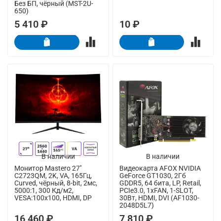
Без БП, чёрный (MST-2U-
650)
5 410 ₽
10 ₽
В наличии
В наличии
Монитор Mastero 27''
Видеокарта AFOX NVIDIA
C2723QM, 2K, VA, 165Гц,
GeForce GT1030, 2Гб
Curved, чёрный, 8-bit, 2мс,
GDDR5, 64 бита, LP, Retail,
5000:1, 300 Кд/м2,
PCIe3.0, 1xFAN, 1-SLOT,
VESA:100x100, HDMI, DP
30Вт, HDMI, DVI (AF1030-
2048D5L7)
16 460 ₽
7 810 ₽