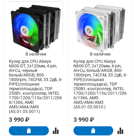
В наличии
В наличии
Кулер для CPU Alseye
Кулер для CPU Alseye
N600-DT, 2х120мм, 4-pin,
N600-DT, 2х120мм, 4-pin,
Al+Cu, черный-
Al+Cu, белый/ARGB, 800-
белый/ARGB, 800-
1800rpm, 74CFM, 33.2дБ, 6-
1800rpm, 74CFM, 33.2дБ, 6-
PIPE(сплошная
PIPE(сплошная
термоплощадка), TDP
термоплощадка), TDP
250Вт, контроллер, INTEL
250Вт, контроллер, INTEL
1700/1200/115x/2011/206
1700/1200/115x/2011/206
6/1366, AMD
6/1366, AMD
AM5/AM4/AM3
AM5/AM4/AM3
(AS.01.05.0010 )
(AS.01.05.0011)
3 990 ₽
3 990 ₽