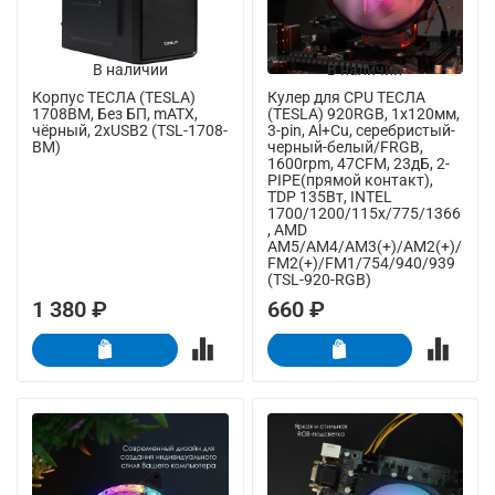
В наличии
В наличии
Корпус ТЕСЛА (TESLA)
Кулер для CPU ТЕСЛА
1708BM, Без БП, mATX,
(TESLA) 920RGB, 1х120мм,
чёрный, 2xUSB2 (TSL-1708-
3-pin, Al+Cu, серебристый-
BM)
черный-белый/FRGB,
1600rpm, 47CFM, 23дБ, 2-
PIPE(прямой контакт),
TDP 135Вт, INTEL
1700/1200/115x/775/1366
, AMD
AM5/AM4/AM3(+)/AM2(+)/
FM2(+)/FM1/754/940/939
(TSL-920-RGB)
1 380 ₽
660 ₽