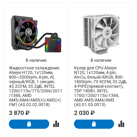
В наличии
В наличии
Жидкостное охлаждение
Кулер для CPU Alseye
Alseye H120, 1х120мм,
N120, 1х120мм, 4-pin,
800~2000rpm, 4-pin, Al,
Al+Cu, белый/ARGB, 800-
черный/RGB, 1 секция,
1800rpm, 73.9CFM, 33.2дБ,
45.2CFM, 35.2дБ, INTEL
4-PIPE(прямой контакт),
1200/115x/775/2066/2011
TDP 180Вт, INTEL
/1366, AMD
1700/1200/115x/1366,
AM5/AM4/AM3(+)/AM2(+)
AMD AM5/AM4/AM3
FM1 (AS.02.02.0018)
(AS.01.05.0013)
3 870 ₽
2 030 ₽