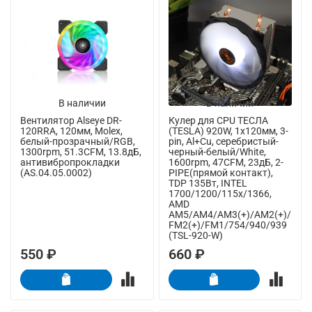
В наличии
В наличии
Вентилятор Alseye DR-
Кулер для CPU ТЕСЛА
120RRA, 120мм, Molex,
(TESLA) 920W, 1х120мм, 3-
белый-прозрачный/RGB,
pin, Al+Cu, серебристый-
1300rpm, 51.3CFM, 13.8дБ,
черный-белый/White,
антивибропрокладки
1600rpm, 47CFM, 23дБ, 2-
(AS.04.05.0002)
PIPE(прямой контакт),
TDP 135Вт, INTEL
1700/1200/115x/1366,
AMD
AM5/AM4/AM3(+)/AM2(+)/
FM2(+)/FM1/754/940/939
(TSL-920-W)
550 ₽
660 ₽