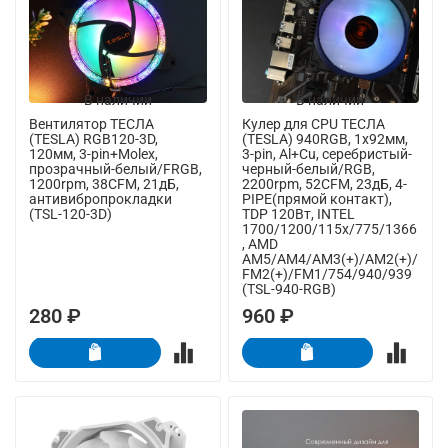
В наличии
В наличии
Вентилятор ТЕСЛА
Кулер для CPU ТЕСЛА
(TESLA) RGB120-3D,
(TESLA) 940RGB, 1х92мм,
120мм, 3-pin+Molex,
3-pin, Al+Cu, серебристый-
прозрачный-белый/FRGB,
черный-белый/RGB,
1200rpm, 38CFM, 21дБ,
2200rpm, 52CFM, 23дБ, 4-
антивибропрокладки
PIPE(прямой контакт),
(TSL-120-3D)
TDP 120Вт, INTEL
1700/1200/115x/775/1366
, AMD
AM5/AM4/AM3(+)/AM2(+)/
FM2(+)/FM1/754/940/939
(TSL-940-RGB)
280 ₽
960 ₽