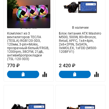
В наличии
В наличии
Комплект из 3
Блок питания ATX Mastero
вентиляторов ТЕСЛА
M500, 500W, 80+Bronze,
(TESLA) RGB120-3D3,
Retail, APFC, 1x4+4pin,
120мм, 3-pin+Molex,
2x6+2PIN, 5xSATA,
прозрачный-белый/FRGB,
3xMOLEX, 1xFDD (M500-
1200rpm, 38CFM, 21дБ,
120BFV1)
антивибропрокладки
(TSL-120-3D3)
770 ₽
2 420 ₽