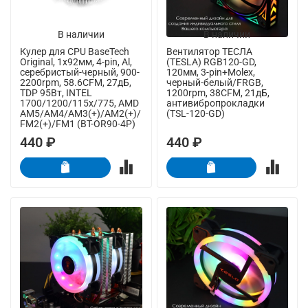
В наличии
В наличии
Кулер для CPU BaseTech
Вентилятор ТЕСЛА
Original, 1х92мм, 4-pin, Al,
(TESLA) RGB120-GD,
серебристый-черный, 900-
120мм, 3-pin+Molex,
2200rpm, 58.6CFM, 27дБ,
черный-белый/FRGB,
TDP 95Вт, INTEL
1200rpm, 38CFM, 21дБ,
1700/1200/115x/775, AMD
антивибропрокладки
AM5/AM4/AM3(+)/AM2(+)/
(TSL-120-GD)
FM2(+)/FM1 (BT-OR90-4P)
440 ₽
440 ₽