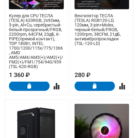
В наличии
В наличии
Кулер для CPU ТЕСЛА
Вентилятор ТЕСЛА
(TESLA) 620RGB, 2х92мм,
(TESLA) RGB120-LD,
3-pin, Al+Cu, серебристый-
120мм, 3-pin+Molex,
белый-прозрачный/FRGB,
черный-белый/FRGB,
2200rpm, 64CFM, 23дБ, 6-
1200rpm, 38CFM, 21дБ,
PIPE(прямой контакт),
антивибропрокладки
TDP 180Вт, INTEL
(TSL-120-LD)
1700/1200/115x/775/1366
, AMD
AM5/AM4/AM3(+)/AM2(+)/
FM2(+)/FM1/754/940/939
(TSL-620-RGB)
1 360 ₽
280 ₽