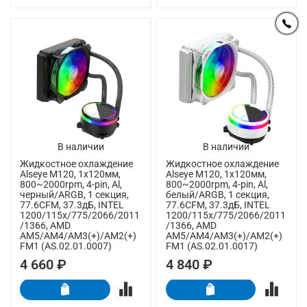
В наличии
В наличии
Жидкостное охлаждение
Жидкостное охлаждение
Alseye M120, 1х120мм,
Alseye M120, 1х120мм,
800~2000rpm, 4-pin, Al,
800~2000rpm, 4-pin, Al,
черный/ARGB, 1 секция,
белый/ARGB, 1 секция,
77.6CFM, 37.3дБ, INTEL
77.6CFM, 37.3дБ, INTEL
1200/115x/775/2066/2011
1200/115x/775/2066/2011
/1366, AMD
/1366, AMD
AM5/AM4/AM3(+)/AM2(+)
AM5/AM4/AM3(+)/AM2(+)
FM1 (AS.02.01.0007)
FM1 (AS.02.01.0017)
4 660 ₽
4 840 ₽