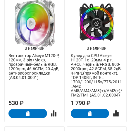
В наличии
В наличии
Вентилятор Alseye M120-P,
Кулер для CPU Alseye
120мм, 3-pin+Molex,
H120T, 1х120мм, 4-pin,
прозрачный-белый/RGB,
Al+Cu, черный/FRGB, 800-
1200rpm, 46.6CFM, 20.4дБ,
2000rpm, 42.5CFM, 35.2дБ,
антивибропрокладки
4-PIPE(прямой контакт),
(AS.04.01.0001)
TDP 140Вт, INTEL
1700/1200/115x/775/2011
, AMD
AM5/AM4/AM3(+)/AM2(+)/
FM2/FM1 (AS.01.02.0004)
530 ₽
1 790 ₽