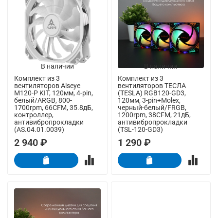
В наличии
В наличии
Комплект из 3
Комплект из 3
вентиляторов Alseye
вентиляторов ТЕСЛА
M120-P KIT, 120мм, 4-pin,
(TESLA) RGB120-GD3,
белый/ARGB, 800-
120мм, 3-pin+Molex,
1700rpm, 66CFM, 35.8дБ,
черный-белый/FRGB,
контроллер,
1200rpm, 38CFM, 21дБ,
антивибропрокладки
антивибропрокладки
(AS.04.01.0039)
(TSL-120-GD3)
2 940 ₽
1 290 ₽