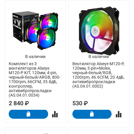
В наличии
В наличии
Комплект из 3
Вентилятор Alseye M120-P,
вентиляторов Alseye
120мм, 3-pin+Molex,
M120-P KIT, 120мм, 4-pin,
черный-белый/RGB,
черный-белый/ARGB, 800-
1200rpm, 46.6CFM, 20.4дБ,
1700rpm, 66CFM, 35.8дБ,
антивибропрокладки
контроллер,
(AS.04.01.0002)
антивибропрокладки
(AS.04.01.0034)
2 840 ₽
530 ₽