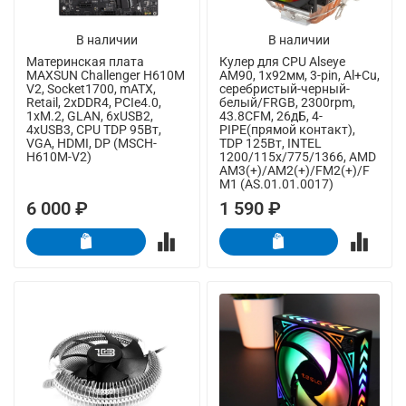
В наличии
В наличии
Материнская плата
Кулер для CPU Alseye
MAXSUN Challenger H610M
AM90, 1х92мм, 3-pin, Al+Cu,
V2, Socket1700, mATX,
серебристый-черный-
Retail, 2xDDR4, PCIe4.0,
белый/FRGB, 2300rpm,
1xM.2, GLAN, 6xUSB2,
43.8CFM, 26дБ, 4-
4xUSB3, CPU TDP 95Вт,
PIPE(прямой контакт),
VGA, HDMI, DP (MSCH-
TDP 125Вт, INTEL
H610M-V2)
1200/115x/775/1366, AMD
AM3(+)/AM2(+)/FM2(+)/F
M1 (AS.01.01.0017)
6 000 ₽
1 590 ₽