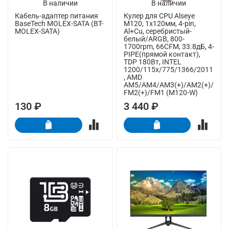
В наличии
В наличии
Кабель-адаптер питания
Кулер для CPU Alseye
BaseTech MOLEX-SATA (BT-
M120, 1х120мм, 4-pin,
MOLEX-SATA)
Al+Cu, серебристый-
белый/ARGB, 800-
1700rpm, 66CFM, 33.8дБ, 4-
PIPE(прямой контакт),
TDP 180Вт, INTEL
1200/115x/775/1366/2011
, AMD
AM5/AM4/AM3(+)/AM2(+)/
FM2(+)/FM1 (M120-W)
130 ₽
3 440 ₽