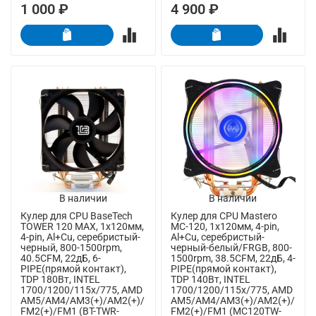
1 000 ₽
4 900 ₽
В наличии
В наличии
Кулер для CPU BaseTech
Кулер для CPU Mastero
TOWER 120 MAX, 1х120мм,
MC-120, 1х120мм, 4-pin,
4-pin, Al+Cu, серебристый-
Al+Cu, серебристый-
черный, 800-1500rpm,
черный-белый/FRGB, 800-
40.5CFM, 22дБ, 6-
1500rpm, 38.5CFM, 22дБ, 4-
PIPE(прямой контакт),
PIPE(прямой контакт),
TDP 180Вт, INTEL
TDP 140Вт, INTEL
1700/1200/115x/775, AMD
1700/1200/115x/775, AMD
AM5/AM4/AM3(+)/AM2(+)/
AM5/AM4/AM3(+)/AM2(+)/
FM2(+)/FM1 (BT-TWR-
FM2(+)/FM1 (MC120TW-