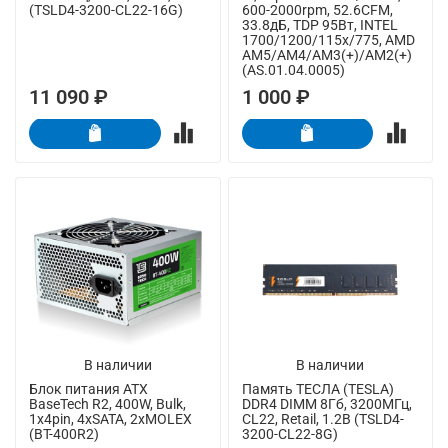
(TSLD4-3200-CL22-16G)
600-2000rpm, 52.6CFM,
33.8дБ, TDP 95Вт, INTEL
1700/1200/115x/775, AMD
AM5/AM4/AM3(+)/AM2(+)
(AS.01.04.0005)
11 090 ₽
1 000 ₽
В наличии
В наличии
Блок питания ATX
Память ТЕСЛА (TESLA)
BaseTech R2, 400W, Bulk,
DDR4 DIMM 8Гб, 3200МГц,
1x4pin, 4xSATA, 2xMOLEX
CL22, Retail, 1.2В (TSLD4-
(BT-400R2)
3200-CL22-8G)