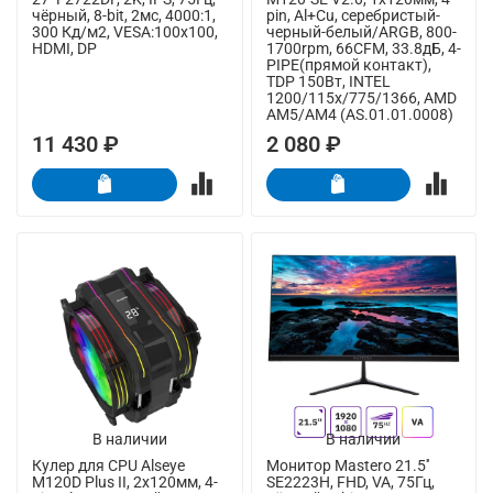
чёрный, 8-bit, 2мс, 4000:1,
pin, Al+Cu, серебристый-
300 Кд/м2, VESA:100x100,
черный-белый/ARGB, 800-
HDMI, DP
1700rpm, 66CFM, 33.8дБ, 4-
PIPE(прямой контакт),
TDP 150Вт, INTEL
1200/115x/775/1366, AMD
AM5/AM4 (AS.01.01.0008)
11 430 ₽
2 080 ₽
В наличии
В наличии
Кулер для CPU Alseye
Монитор Mastero 21.5''
M120D Plus II, 2х120мм, 4-
SE2223H, FHD, VA, 75Гц,