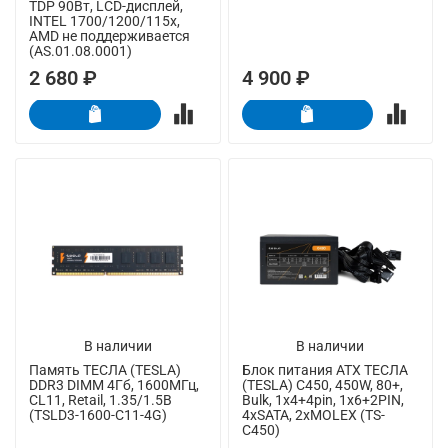
TDP 90Вт, LCD-дисплей,
INTEL 1700/1200/115x,
AMD не поддерживается
(AS.01.08.0001)
2 680 ₽
4 900 ₽
В наличии
В наличии
Память ТЕСЛА (TESLA)
Блок питания ATX ТЕСЛА
DDR3 DIMM 4Гб, 1600МГц,
(TESLA) C450, 450W, 80+,
CL11, Retail, 1.35/1.5В
Bulk, 1x4+4pin, 1x6+2PIN,
(TSLD3-1600-C11-4G)
4xSATA, 2xMOLEX (TS-
C450)