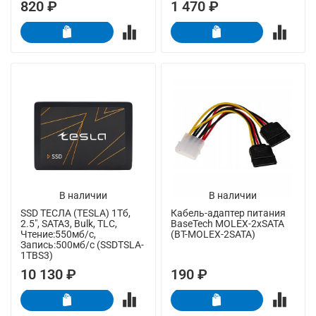
820 ₽
1 470 ₽
В наличии
В наличии
SSD ТЕСЛА (TESLA) 1Тб,
Кабель-адаптер питания
2.5", SATA3, Bulk, TLC,
BaseTech MOLEX-2xSATA
Чтение:550мб/с,
(BT-MOLEX-2SATA)
Запись:500мб/с (SSDTSLA-
1TBS3)
10 130 ₽
190 ₽