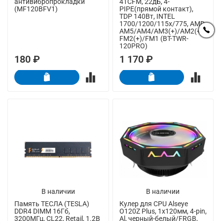
антивибропрокладки
41CFM, 22дБ, 4-
(MF120BFV1)
PIPE(прямой контакт),
TDP 140Вт, INTEL
1700/1200/115x/775, AMD
AM5/AM4/AM3(+)/AM2(+)/
FM2(+)/FM1 (BT-TWR-
120PRO)
180 ₽
1 170 ₽
В наличии
В наличии
Память ТЕСЛА (TESLA)
Кулер для CPU Alseye
DDR4 DIMM 16Гб,
O120Z Plus, 1х120мм, 4-pin,
3200МГц, CL22, Retail, 1.2В
Al, черный-белый/FRGB,