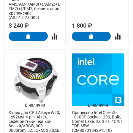
AM5/AM4/AM3(+)/AM2(+)/
FM2(+)/FM1, безвинтовое
креплнение
(AS.01.02.0009)
3 240 ₽
1 800 ₽
В наличии
В наличии
Кулер для CPU Alseye W90,
Процессор Intel Core i3-
1х92мм, 4-pin, Al+Cu,
10100F, Socket 1200, Bulk,
серебристый-черный-
Comet Lake, 3.6GHz, 4C/8T,
белый/ARGB, 900-
TDP:65W
3000rpm, 52.5CFM, 28.3дБ,
(CM8070104291318)