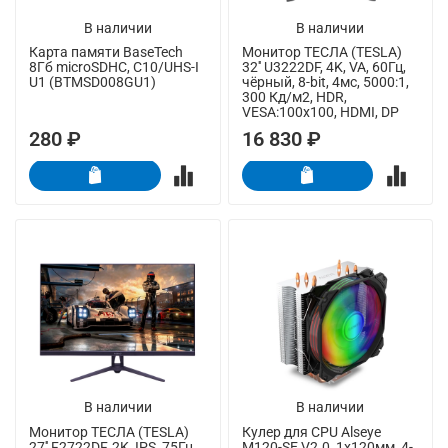
В наличии
В наличии
Карта памяти BaseTech
Монитор ТЕСЛА (TESLA)
8Гб microSDHC, C10/UHS-I
32'' U3222DF, 4K, VA, 60Гц,
U1 (BTMSD008GU1)
чёрный, 8-bit, 4мс, 5000:1,
300 Кд/м2, HDR,
VESA:100x100, HDMI, DP
280 ₽
16 830 ₽
В наличии
В наличии
Монитор ТЕСЛА (TESLA)
Кулер для CPU Alseye
27'' F2722DF, 2K, IPS, 75Гц,
M120-SE V2.0, 1х120мм, 4-