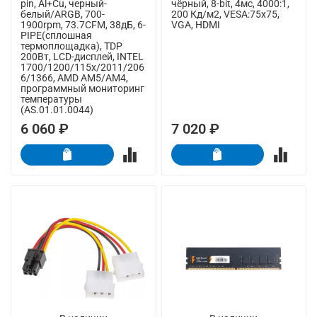
pin, Al+Cu, черный-
чёрный, 8-bit, 4мс, 4000:1,
белый/ARGB, 700-
200 Кд/м2, VESA:75x75,
1900rpm, 73.7CFM, 38дБ, 6-
VGA, HDMI
PIPE(сплошная
термоплощадка), TDP
200Вт, LCD-дисплей, INTEL
1700/1200/115x/2011/206
6/1366, AMD AM5/AM4,
программный мониторинг
температуры
(AS.01.01.0044)
6 060 ₽
7 020 ₽