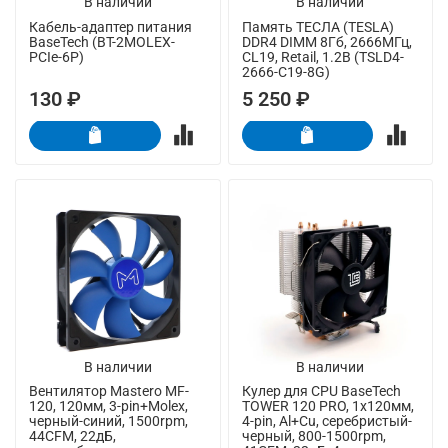
В наличии
В наличии
Кабель-адаптер питания
Память ТЕСЛА (TESLA)
BaseTech (BT-2MOLEX-
DDR4 DIMM 8Гб, 2666МГц,
PCIe-6P)
CL19, Retail, 1.2В (TSLD4-
2666-C19-8G)
130 ₽
5 250 ₽
В наличии
В наличии
Вентилятор Mastero MF-
Кулер для CPU BaseTech
120, 120мм, 3-pin+Molex,
TOWER 120 PRO, 1х120мм,
черный-синий, 1500rpm,
4-pin, Al+Cu, серебристый-
44CFM, 22дБ,
черный, 800-1500rpm,