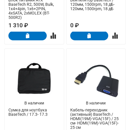
BaseTech R2, 500W, Bulk,
120мм, 1500rpm, 18 дБ-
1x4+4pin, 1x6+2PIN,
120мм, 1500rpm, 18 дБ
4xSATA, 2xMOLEX (BT-
500R2)
1 310 ₽
0 ₽
В наличии
В наличии
Сумка для ноутбука
Кабель-переходник
BaseTech / 17.3- 17.3
(активный) BaseTech /
HDMI(19M)-VGA(15F) / 25
см- HDMI(19M)-VGA(15F)-
25 см