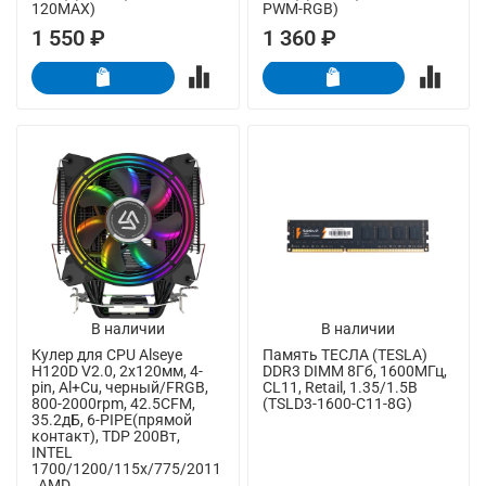
120MAX)
PWM-RGB)
1 550 ₽
1 360 ₽
В наличии
В наличии
Кулер для CPU Alseye
Память ТЕСЛА (TESLA)
H120D V2.0, 2х120мм, 4-
DDR3 DIMM 8Гб, 1600МГц,
pin, Al+Cu, черный/FRGB,
CL11, Retail, 1.35/1.5В
800-2000rpm, 42.5CFM,
(TSLD3-1600-C11-8G)
35.2дБ, 6-PIPE(прямой
контакт), TDP 200Вт,
INTEL
1700/1200/115x/775/2011
, AMD