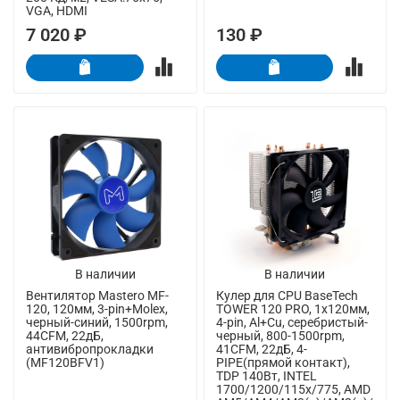
VGA, HDMI
7 020 ₽
130 ₽
В наличии
В наличии
Вентилятор Mastero MF-
Кулер для CPU BaseTech
120, 120мм, 3-pin+Molex,
TOWER 120 PRO, 1х120мм,
черный-синий, 1500rpm,
4-pin, Al+Cu, серебристый-
44CFM, 22дБ,
черный, 800-1500rpm,
антивибропрокладки
41CFM, 22дБ, 4-
(MF120BFV1)
PIPE(прямой контакт),
TDP 140Вт, INTEL
1700/1200/115x/775, AMD