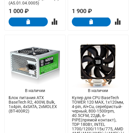
(AS.01.04.0005)
1 000 ₽
1 900 ₽
В наличии
В наличии
Блок питания ATX
Кулер для CPU BaseTech
BaseTech R2, 400W, Bulk,
TOWER 120 MAX, 1х120мм,
1x4pin, 4xSATA, 2xMOLEX
4-pin, Al+Cu, серебристый-
(BT-400R2)
черный, 800-1500rpm,
40.5CFM, 22дБ, 6-
PIPE(прямой контакт),
TDP 180Вт, INTEL
1700/1200/115x/775, AMD