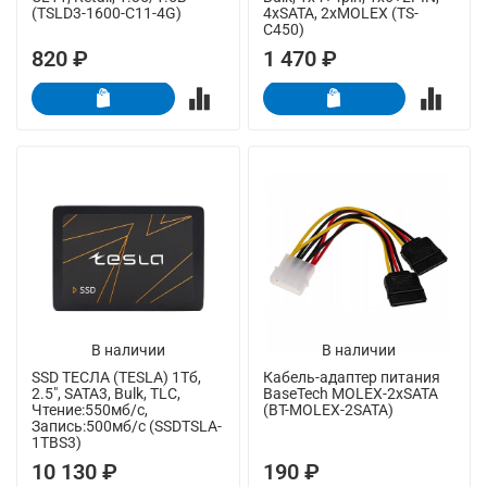
(TSLD3-1600-C11-4G)
4xSATA, 2xMOLEX (TS-
C450)
820 ₽
1 470 ₽
В наличии
В наличии
SSD ТЕСЛА (TESLA) 1Тб,
Кабель-адаптер питания
2.5", SATA3, Bulk, TLC,
BaseTech MOLEX-2xSATA
Чтение:550мб/с,
(BT-MOLEX-2SATA)
Запись:500мб/с (SSDTSLA-
1TBS3)
10 130 ₽
190 ₽