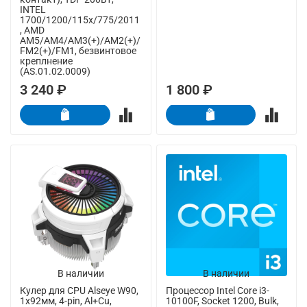
INTEL
1700/1200/115x/775/2011
, AMD
AM5/AM4/AM3(+)/AM2(+)/
FM2(+)/FM1, безвинтовое
креплнение
(AS.01.02.0009)
3 240 ₽
1 800 ₽
В наличии
В наличии
Кулер для CPU Alseye W90,
Процессор Intel Core i3-
1х92мм, 4-pin, Al+Cu,
10100F, Socket 1200, Bulk,