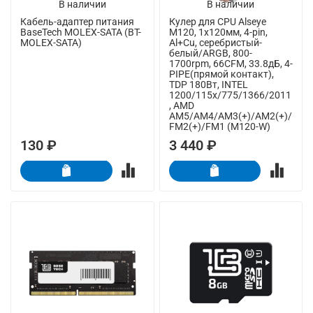
В наличии
В наличии
Кабель-адаптер питания
Кулер для CPU Alseye
BaseTech MOLEX-SATA (BT-
M120, 1х120мм, 4-pin,
MOLEX-SATA)
Al+Cu, серебристый-
белый/ARGB, 800-
1700rpm, 66CFM, 33.8дБ, 4-
PIPE(прямой контакт),
TDP 180Вт, INTEL
1200/115x/775/1366/2011
, AMD
AM5/AM4/AM3(+)/AM2(+)/
FM2(+)/FM1 (M120-W)
130 ₽
3 440 ₽