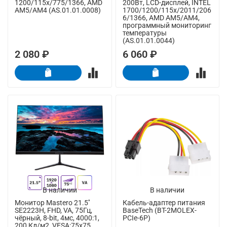
1200/115x/775/1366, AMD
200Вт, LCD-дисплей, INTEL
AM5/AM4 (AS.01.01.0008)
1700/1200/115x/2011/206
6/1366, AMD AM5/AM4,
программный мониторинг
температуры
(AS.01.01.0044)
2 080 ₽
6 060 ₽
В наличии
В наличии
Монитор Mastero 21.5''
Кабель-адаптер питания
SE2223H, FHD, VA, 75Гц,
BaseTech (BT-2MOLEX-
чёрный, 8-bit, 4мс, 4000:1,
PCIe-6P)
200 Кд/м2, VESA:75x75,