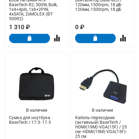
BaseTech R2, 500W, Bulk,
120мм, 1500rpm, 18 дБ-
1x4+4pin, 1x6+2PIN,
120мм, 1500rpm, 18 дБ
4xSATA, 2xMOLEX (BT-
500R2)
1 310 ₽
0 ₽
В наличии
В наличии
Сумка для ноутбука
Кабель-переходник
BaseTech / 17.3- 17.3
(активный) BaseTech /
HDMI(19M)-VGA(15F) / 25
см- HDMI(19M)-VGA(15F)-
25 см