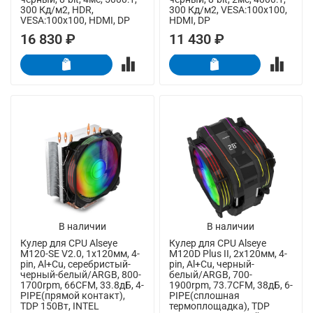
300 Кд/м2, HDR,
300 Кд/м2, VESA:100x100,
VESA:100x100, HDMI, DP
HDMI, DP
16 830 ₽
11 430 ₽
В наличии
В наличии
Кулер для CPU Alseye
Кулер для CPU Alseye
M120-SE V2.0, 1х120мм, 4-
M120D Plus II, 2х120мм, 4-
pin, Al+Cu, серебристый-
pin, Al+Cu, черный-
черный-белый/ARGB, 800-
белый/ARGB, 700-
1700rpm, 66CFM, 33.8дБ, 4-
1900rpm, 73.7CFM, 38дБ, 6-
PIPE(прямой контакт),
PIPE(сплошная
TDP 150Вт, INTEL
термоплощадка), TDP