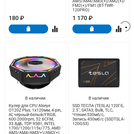
AM5/AM4/AM3(+)/AM2(+)/
FM2(+)/FM1 (BT-TWR-
120PRO)
180 ₽
1 170 ₽
В наличии
В наличии
Кулер для CPU Alseye
SSD ТЕСЛА (TESLA) 120Гб,
O120Z Plus, 1х120мм, 4-pin,
2.5", SATA3, Bulk, TLC,
Al, черный-белый/FRGB,
Чтение:530мб/с,
600-2000rpm, 52.6CFM,
Запись:430мб/с (SSDTSLA-
33.8дБ, TDP 95Вт, INTEL
120GS3)
1700/1200/115x/775, AMD
AM5/AM4/AM3(+)/AM2(+)