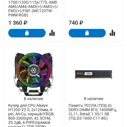
1700/1200/115x/775, AMD
AM5/AM4/AM3(+)/AM2(+)/
FM2(+)/FM1 (MC120TW-
PWM-RGB)
1 360 ₽
740 ₽
В наличии
В наличии
Кулер для CPU Alseye
Память ТЕСЛА (TESLA)
H120D V2.0, 2х120мм, 4-
DDR3 DIMM 8Гб, 1600МГц,
pin, Al+Cu, черный/FRGB,
CL11, Retail, 1.35/1.5В
800-2000rpm, 42.5CFM,
(TSLD3-1600-C11-8G)
35.2дБ, 6-PIPE(прямой
контакт), TDP 200Вт,