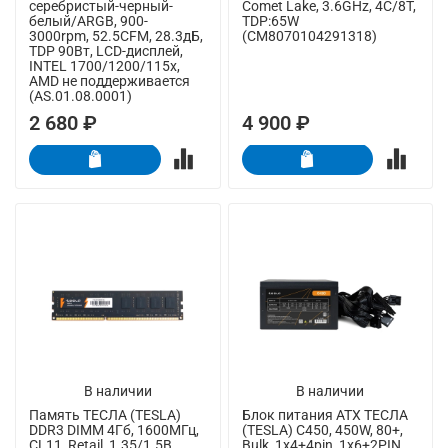
серебристый-черный-
Comet Lake, 3.6GHz, 4C/8T,
белый/ARGB, 900-
TDP:65W
3000rpm, 52.5CFM, 28.3дБ,
(CM8070104291318)
TDP 90Вт, LCD-дисплей,
INTEL 1700/1200/115x,
AMD не поддерживается
(AS.01.08.0001)
2 680 ₽
4 900 ₽
В наличии
В наличии
Память ТЕСЛА (TESLA)
Блок питания ATX ТЕСЛА
DDR3 DIMM 4Гб, 1600МГц,
(TESLA) C450, 450W, 80+,
CL11, Retail, 1.35/1.5В
Bulk, 1x4+4pin, 1x6+2PIN,