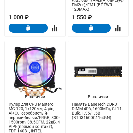
AM5/AM4/AM3(+)/AM2(+)/
FM2(+)/FM1 (BT-TWR-
120MAX)
1 000 ₽
1 550 ₽
В наличии
В наличии
Кулер для CPU Mastero
Память BaseTech DDR3
MC-120, 1х120мм, 4-pin,
DIMM 4Гб, 1600МГц, CL11,
Al+Cu, серебристый-
Bulk, 1.35/1.5В
черный-белый/FRGB, 800-
(BTD31600C11-4GN)
1500rpm, 38.5CFM, 22дБ, 4-
PIPE(прямой контакт),
TDP 140Вт, INTEL