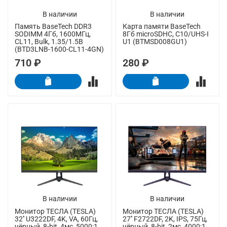
В наличии
В наличии
Память BaseTech DDR3
Карта памяти BaseTech
SODIMM 4Гб, 1600МГц,
8Гб microSDHC, C10/UHS-I
CL11, Bulk, 1.35/1.5В
U1 (BTMSD008GU1)
(BTD3LNB-1600-CL11-4GN)
710 ₽
280 ₽
В наличии
В наличии
Монитор ТЕСЛА (TESLA)
Монитор ТЕСЛА (TESLA)
32'' U3222DF, 4K, VA, 60Гц,
27'' F2722DF, 2K, IPS, 75Гц,
чёрный, 8-bit, 4мс, 5000:1,
чёрный, 8-bit, 2мс, 4000:1,