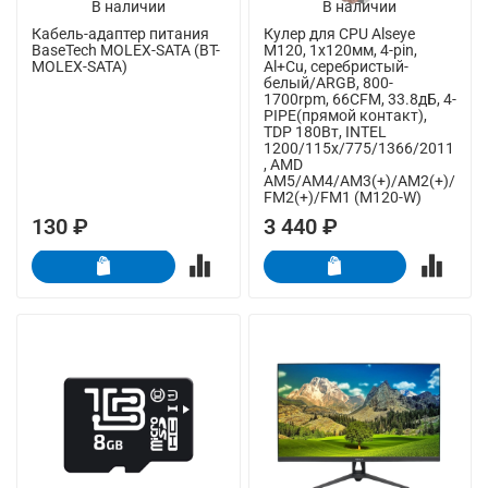
В наличии
В наличии
Кабель-адаптер питания
Кулер для CPU Alseye
BaseTech MOLEX-SATA (BT-
M120, 1х120мм, 4-pin,
MOLEX-SATA)
Al+Cu, серебристый-
белый/ARGB, 800-
1700rpm, 66CFM, 33.8дБ, 4-
PIPE(прямой контакт),
TDP 180Вт, INTEL
1200/115x/775/1366/2011
, AMD
AM5/AM4/AM3(+)/AM2(+)/
FM2(+)/FM1 (M120-W)
130 ₽
3 440 ₽