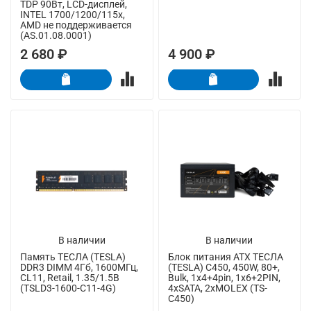
TDP 90Вт, LCD-дисплей,
INTEL 1700/1200/115x,
AMD не поддерживается
(AS.01.08.0001)
2 680 ₽
4 900 ₽
В наличии
В наличии
Память ТЕСЛА (TESLA)
Блок питания ATX ТЕСЛА
DDR3 DIMM 4Гб, 1600МГц,
(TESLA) C450, 450W, 80+,
CL11, Retail, 1.35/1.5В
Bulk, 1x4+4pin, 1x6+2PIN,
(TSLD3-1600-C11-4G)
4xSATA, 2xMOLEX (TS-
C450)