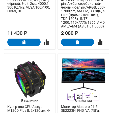
чёрный, 8-bit, 2мс, 4000:1,
pin, Al+Cu, серебристый-
300 Кд/м2, VESA:100x100,
черный-белый/ARGB, 800-
HDMI, DP
1700rpm, 66CFM, 33.8дБ, 4-
PIPE(прямой контакт),
TDP 150Вт, INTEL
1200/115x/775/1366, AMD
AM5/AM4 (AS.01.01.0008)
11 430 ₽
2 080 ₽
В наличии
В наличии
Кулер для CPU Alseye
Монитор Mastero 21.5''
M120D Plus II, 2х120мм, 4-
SE2223H, FHD, VA, 75Гц,