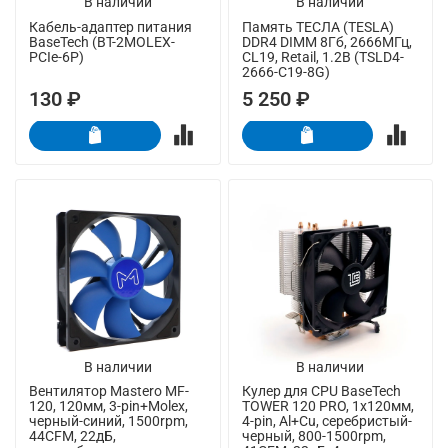
В наличии
В наличии
Кабель-адаптер питания
Память ТЕСЛА (TESLA)
BaseTech (BT-2MOLEX-
DDR4 DIMM 8Гб, 2666МГц,
PCIe-6P)
CL19, Retail, 1.2В (TSLD4-
2666-C19-8G)
130 ₽
5 250 ₽
В наличии
В наличии
Вентилятор Mastero MF-
Кулер для CPU BaseTech
120, 120мм, 3-pin+Molex,
TOWER 120 PRO, 1х120мм,
черный-синий, 1500rpm,
4-pin, Al+Cu, серебристый-
44CFM, 22дБ,
черный, 800-1500rpm,