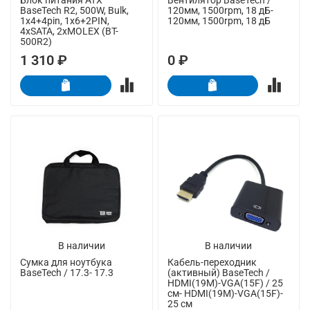
BaseTech R2, 500W, Bulk,
120мм, 1500rpm, 18 дБ-
1x4+4pin, 1x6+2PIN,
120мм, 1500rpm, 18 дБ
4xSATA, 2xMOLEX (BT-
500R2)
1 310 ₽
0 ₽
В наличии
В наличии
Сумка для ноутбука
Кабель-переходник
BaseTech / 17.3- 17.3
(активный) BaseTech /
HDMI(19M)-VGA(15F) / 25
см- HDMI(19M)-VGA(15F)-
25 см