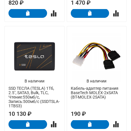
820 ₽
1 470 ₽
В наличии
В наличии
SSD ТЕСЛА (TESLA) 1Тб,
Кабель-адаптер питания
2.5", SATA3, Bulk, TLC,
BaseTech MOLEX-2xSATA
Чтение:550мб/с,
(BT-MOLEX-2SATA)
Запись:500мб/с (SSDTSLA-
1TBS3)
10 130 ₽
190 ₽