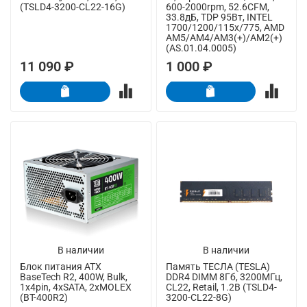
(TSLD4-3200-CL22-16G)
600-2000rpm, 52.6CFM,
33.8дБ, TDP 95Вт, INTEL
1700/1200/115x/775, AMD
AM5/AM4/AM3(+)/AM2(+)
(AS.01.04.0005)
11 090 ₽
1 000 ₽
В наличии
В наличии
Блок питания ATX
Память ТЕСЛА (TESLA)
BaseTech R2, 400W, Bulk,
DDR4 DIMM 8Гб, 3200МГц,
1x4pin, 4xSATA, 2xMOLEX
CL22, Retail, 1.2В (TSLD4-
(BT-400R2)
3200-CL22-8G)