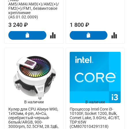
AM5/AM4/AM3(+)/AM2(+)/
FM2(+)/FM1, безвинтовое
креплнение
(AS.01.02.0009)
3 240 ₽
1 800 ₽
В наличии
В наличии
Кулер для CPU Alseye W90,
Процессор Intel Core i3-
1х92мм, 4-pin, Al+Cu,
10100F, Socket 1200, Bulk,
серебристый-черный-
Comet Lake, 3.6GHz, 4C/8T,
белый/ARGB, 900-
TDP:65W
3000rpm, 52.5CFM, 28.3дБ,
(CM8070104291318)