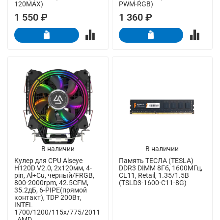
120MAX)
PWM-RGB)
1 550 ₽
1 360 ₽
В наличии
В наличии
Кулер для CPU Alseye
Память ТЕСЛА (TESLA)
H120D V2.0, 2х120мм, 4-
DDR3 DIMM 8Гб, 1600МГц,
pin, Al+Cu, черный/FRGB,
CL11, Retail, 1.35/1.5В
800-2000rpm, 42.5CFM,
(TSLD3-1600-C11-8G)
35.2дБ, 6-PIPE(прямой
контакт), TDP 200Вт,
INTEL
1700/1200/115x/775/2011
, AMD