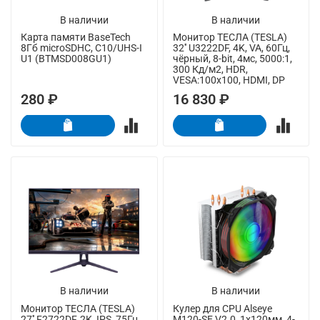
В наличии
В наличии
Карта памяти BaseTech
Монитор ТЕСЛА (TESLA)
8Гб microSDHC, C10/UHS-I
32'' U3222DF, 4K, VA, 60Гц,
U1 (BTMSD008GU1)
чёрный, 8-bit, 4мс, 5000:1,
300 Кд/м2, HDR,
VESA:100x100, HDMI, DP
280 ₽
16 830 ₽
В наличии
В наличии
Монитор ТЕСЛА (TESLA)
Кулер для CPU Alseye
27'' F2722DF, 2K, IPS, 75Гц,
M120-SE V2.0, 1х120мм, 4-