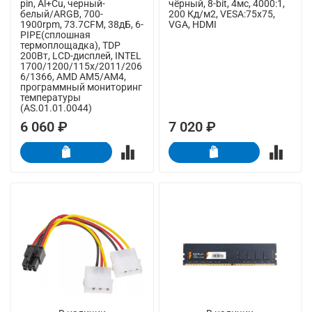
pin, Al+Cu, черный-
чёрный, 8-bit, 4мс, 4000:1,
белый/ARGB, 700-
200 Кд/м2, VESA:75x75,
1900rpm, 73.7CFM, 38дБ, 6-
VGA, HDMI
PIPE(сплошная
термоплощадка), TDP
200Вт, LCD-дисплей, INTEL
1700/1200/115x/2011/206
6/1366, AMD AM5/AM4,
программный мониторинг
температуры
(AS.01.01.0044)
6 060 ₽
7 020 ₽