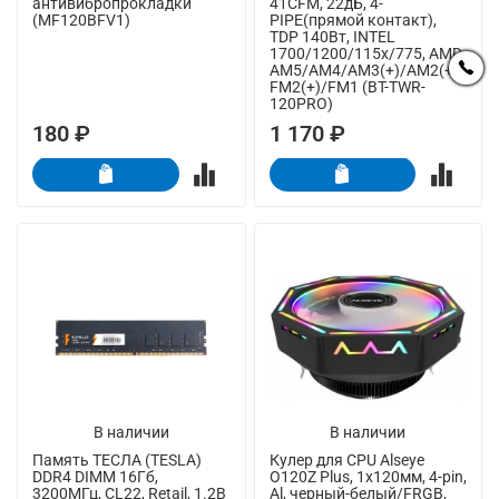
антивибропрокладки
41CFM, 22дБ, 4-
(MF120BFV1)
PIPE(прямой контакт),
TDP 140Вт, INTEL
1700/1200/115x/775, AMD
AM5/AM4/AM3(+)/AM2(+)/
FM2(+)/FM1 (BT-TWR-
120PRO)
180 ₽
1 170 ₽
В наличии
В наличии
Память ТЕСЛА (TESLA)
Кулер для CPU Alseye
DDR4 DIMM 16Гб,
O120Z Plus, 1х120мм, 4-pin,
3200МГц, CL22, Retail, 1.2В
Al, черный-белый/FRGB,