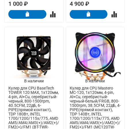
1 000 ₽
4 900 ₽
В наличии
В наличии
Кулер для CPU BaseTech
Кулер для CPU Mastero
TOWER 120 MAX, 1х120мм,
MC-120, 1х120мм, 4-pin,
4-pin, Al+Cu, серебристый-
Al+Cu, серебристый-
черный, 800-1500rpm,
черный-белый/FRGB, 800-
40.5CFM, 22дБ, 6-
1500rpm, 38.5CFM, 22дБ, 4-
PIPE(прямой контакт),
PIPE(прямой контакт),
TDP 180Вт, INTEL
TDP 140Вт, INTEL
1700/1200/115x/775, AMD
1700/1200/115x/775, AMD
AM5/AM4/AM3(+)/AM2(+)/
AM5/AM4/AM3(+)/AM2(+)/
FM2(+)/FM1 (BT-TWR-
FM2(+)/FM1 (MC120TW-