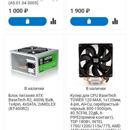
(AS.01.04.0005)
1 000 ₽
1 900 ₽
В наличии
В наличии
Блок питания ATX
Кулер для CPU BaseTech
BaseTech R2, 400W, Bulk,
TOWER 120 MAX, 1х120мм,
1x4pin, 4xSATA, 2xMOLEX
4-pin, Al+Cu, серебристый-
(BT-400R2)
черный, 800-1500rpm,
40.5CFM, 22дБ, 6-
PIPE(прямой контакт),
TDP 180Вт, INTEL
1700/1200/115x/775, AMD