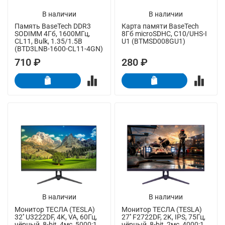
В наличии
В наличии
Память BaseTech DDR3
Карта памяти BaseTech
SODIMM 4Гб, 1600МГц,
8Гб microSDHC, C10/UHS-I
CL11, Bulk, 1.35/1.5В
U1 (BTMSD008GU1)
(BTD3LNB-1600-CL11-4GN)
710 ₽
280 ₽
В наличии
В наличии
Монитор ТЕСЛА (TESLA)
Монитор ТЕСЛА (TESLA)
32'' U3222DF, 4K, VA, 60Гц,
27'' F2722DF, 2K, IPS, 75Гц,
чёрный, 8-bit, 4мс, 5000:1,
чёрный, 8-bit, 2мс, 4000:1,