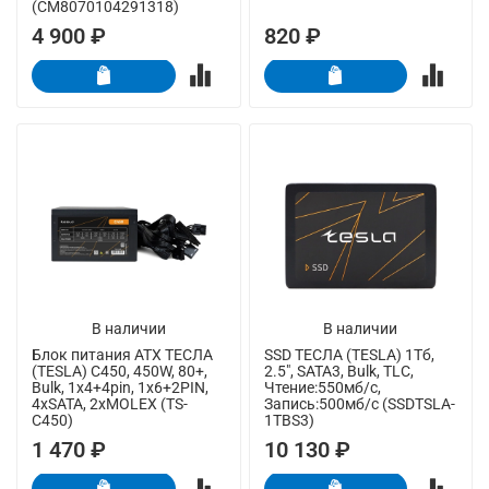
(CM8070104291318)
4 900 ₽
820 ₽
В наличии
В наличии
Блок питания ATX ТЕСЛА
SSD ТЕСЛА (TESLA) 1Тб,
(TESLA) C450, 450W, 80+,
2.5", SATA3, Bulk, TLC,
Bulk, 1x4+4pin, 1x6+2PIN,
Чтение:550мб/с,
4xSATA, 2xMOLEX (TS-
Запись:500мб/с (SSDTSLA-
C450)
1TBS3)
1 470 ₽
10 130 ₽