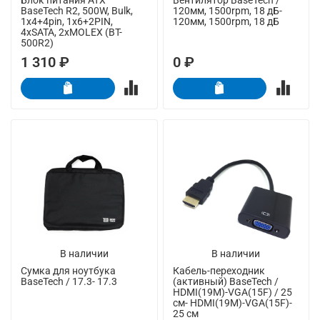
BaseTech R2, 500W, Bulk,
120мм, 1500rpm, 18 дБ-
1x4+4pin, 1x6+2PIN,
120мм, 1500rpm, 18 дБ
4xSATA, 2xMOLEX (BT-
500R2)
1 310 ₽
0 ₽
В наличии
В наличии
Сумка для ноутбука
Кабель-переходник
BaseTech / 17.3- 17.3
(активный) BaseTech /
HDMI(19M)-VGA(15F) / 25
см- HDMI(19M)-VGA(15F)-
25 см