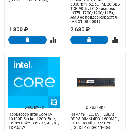
3000rpm, 52.5CFM, 28.3дБ,
TDP 90Вт, LCD-дисплей,
INTEL 1700/1200/115x,
AMD не поддерживается
(AS.01.08.0001)
1 800 ₽
2 680 ₽
В наличии
В наличии
Процессор Intel Core i3-
Память ТЕСЛА (TESLA)
10100F, Socket 1200, Bulk,
DDR3 DIMM 4Гб, 1600МГц,
Comet Lake, 3.6GHz, 4C/8T,
CL11, Retail, 1.35/1.5В
TDP:65W
(TSLD3-1600-C11-4G)