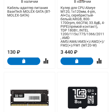
В наличии
В наличии
Кабель-адаптер питания
Кулер для CPU Alseye
BaseTech MOLEX-SATA (BT-
M120, 1х120мм, 4-pin,
MOLEX-SATA)
Al+Cu, серебристый-
белый/ARGB, 800-
1700rpm, 66CFM, 33.8дБ, 4-
PIPE(прямой контакт),
TDP 180Вт, INTEL
1200/115x/775/1366/2011
, AMD
AM5/AM4/AM3(+)/AM2(+)/
FM2(+)/FM1 (M120-W)
130 ₽
3 440 ₽