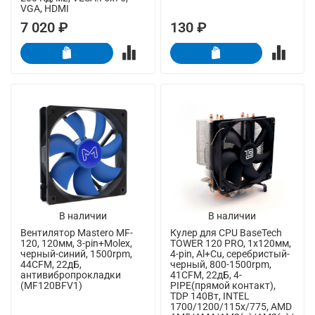
VGA, HDMI
7 020 ₽
130 ₽
В наличии
В наличии
Вентилятор Mastero MF-
Кулер для CPU BaseTech
120, 120мм, 3-pin+Molex,
TOWER 120 PRO, 1х120мм,
черный-синий, 1500rpm,
4-pin, Al+Cu, серебристый-
44CFM, 22дБ,
черный, 800-1500rpm,
антивибропрокладки
41CFM, 22дБ, 4-
(MF120BFV1)
PIPE(прямой контакт),
TDP 140Вт, INTEL
1700/1200/115x/775, AMD