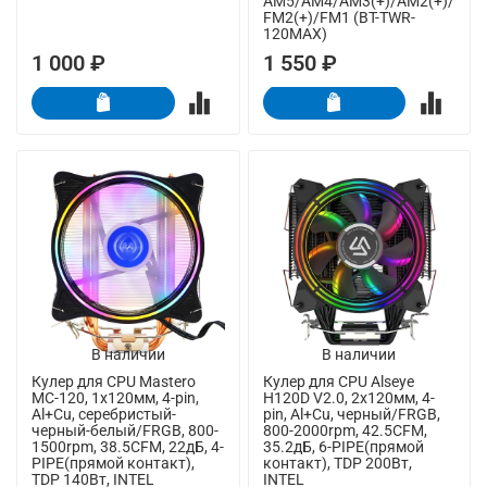
AM5/AM4/AM3(+)/AM2(+)/
FM2(+)/FM1 (BT-TWR-
120MAX)
1 000 ₽
1 550 ₽
В наличии
В наличии
Кулер для CPU Mastero
Кулер для CPU Alseye
MC-120, 1х120мм, 4-pin,
H120D V2.0, 2х120мм, 4-
Al+Cu, серебристый-
pin, Al+Cu, черный/FRGB,
черный-белый/FRGB, 800-
800-2000rpm, 42.5CFM,
1500rpm, 38.5CFM, 22дБ, 4-
35.2дБ, 6-PIPE(прямой
PIPE(прямой контакт),
контакт), TDP 200Вт,
TDP 140Вт, INTEL
INTEL