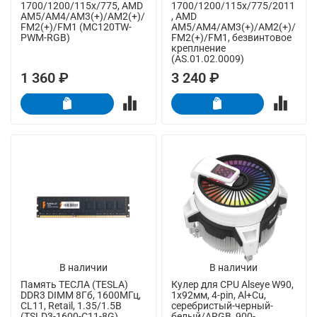
1700/1200/115x/775, AMD
1700/1200/115x/775/2011
AM5/AM4/AM3(+)/AM2(+)/
, AMD
FM2(+)/FM1 (MC120TW-
AM5/AM4/AM3(+)/AM2(+)/
PWM-RGB)
FM2(+)/FM1, безвинтовое
креплнение
(AS.01.02.0009)
1 360 ₽
3 240 ₽
В наличии
В наличии
Память ТЕСЛА (TESLA)
Кулер для CPU Alseye W90,
DDR3 DIMM 8Гб, 1600МГц,
1х92мм, 4-pin, Al+Cu,
CL11, Retail, 1.35/1.5В
серебристый-черный-
(TSLD3-1600-C11-8G)
белый/ARGB, 900-