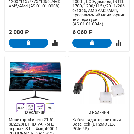
1200/115x/775/1366, AMD
200Вт, LCD-дисплей, INTEL
AM5/AM4 (AS.01.01.0008)
1700/1200/115x/2011/206
6/1366, AMD AM5/AM4,
программный мониторинг
температуры
(AS.01.01.0044)
2 080 ₽
6 060 ₽
В наличии
В наличии
Монитор Mastero 21.5''
Кабель-адаптер питания
SE2223H, FHD, VA, 75Гц,
BaseTech (BT-2MOLEX-
чёрный, 8-bit, 4мс, 4000:1,
PCIe-6P)
200 Кд/м2, VESA:75x75,