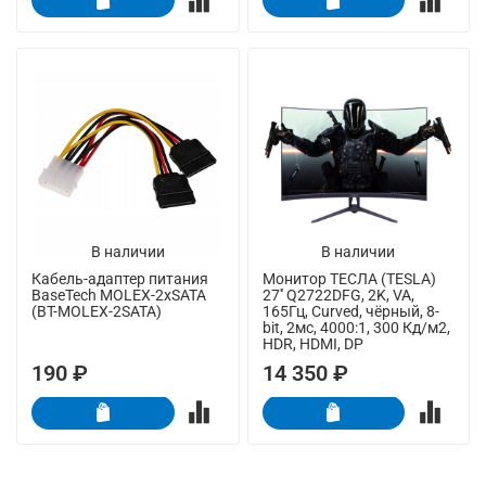
В наличии
В наличии
Кабель-адаптер питания
Монитор ТЕСЛА (TESLA)
BaseTech MOLEX-2xSATA
27'' Q2722DFG, 2K, VA,
(BT-MOLEX-2SATA)
165Гц, Curved, чёрный, 8-
bit, 2мс, 4000:1, 300 Кд/м2,
HDR, HDMI, DP
190 ₽
14 350 ₽