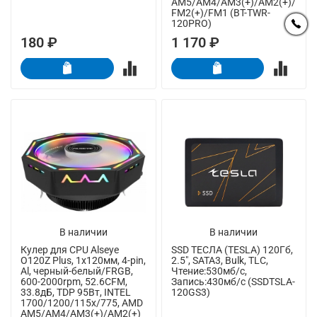
AM5/AM4/AM3(+)/AM2(+)/
FM2(+)/FM1 (BT-TWR-
120PRO)
180 ₽
1 170 ₽
В наличии
В наличии
Кулер для CPU Alseye
SSD ТЕСЛА (TESLA) 120Гб,
O120Z Plus, 1х120мм, 4-pin,
2.5", SATA3, Bulk, TLC,
Al, черный-белый/FRGB,
Чтение:530мб/с,
600-2000rpm, 52.6CFM,
Запись:430мб/с (SSDTSLA-
33.8дБ, TDP 95Вт, INTEL
120GS3)
1700/1200/115x/775, AMD
AM5/AM4/AM3(+)/AM2(+)