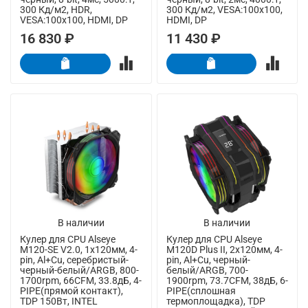
300 Кд/м2, HDR,
300 Кд/м2, VESA:100x100,
VESA:100x100, HDMI, DP
HDMI, DP
16 830 ₽
11 430 ₽
В наличии
В наличии
Кулер для CPU Alseye
Кулер для CPU Alseye
M120-SE V2.0, 1х120мм, 4-
M120D Plus II, 2х120мм, 4-
pin, Al+Cu, серебристый-
pin, Al+Cu, черный-
черный-белый/ARGB, 800-
белый/ARGB, 700-
1700rpm, 66CFM, 33.8дБ, 4-
1900rpm, 73.7CFM, 38дБ, 6-
PIPE(прямой контакт),
PIPE(сплошная
TDP 150Вт, INTEL
термоплощадка), TDP