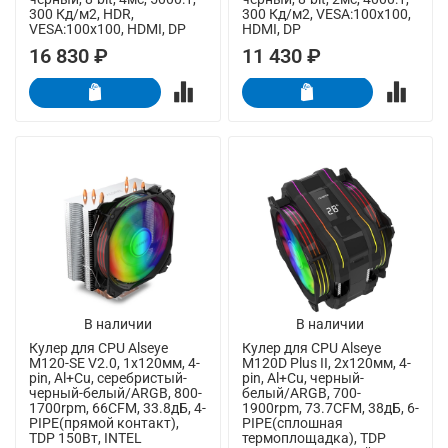
300 Кд/м2, HDR,
300 Кд/м2, VESA:100x100,
VESA:100x100, HDMI, DP
HDMI, DP
16 830 ₽
11 430 ₽
В наличии
В наличии
Кулер для CPU Alseye
Кулер для CPU Alseye
M120-SE V2.0, 1х120мм, 4-
M120D Plus II, 2х120мм, 4-
pin, Al+Cu, серебристый-
pin, Al+Cu, черный-
черный-белый/ARGB, 800-
белый/ARGB, 700-
1700rpm, 66CFM, 33.8дБ, 4-
1900rpm, 73.7CFM, 38дБ, 6-
PIPE(прямой контакт),
PIPE(сплошная
TDP 150Вт, INTEL
термоплощадка), TDP