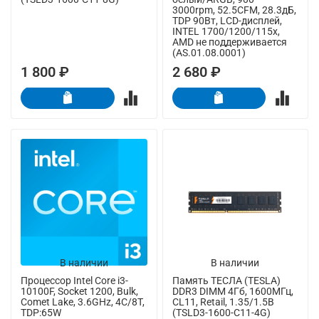
3000rpm, 52.5CFM, 28.3дБ,
TDP 90Вт, LCD-дисплей,
INTEL 1700/1200/115x,
AMD не поддерживается
(AS.01.08.0001)
1 800 ₽
2 680 ₽
В наличии
В наличии
Процессор Intel Core i3-
Память ТЕСЛА (TESLA)
10100F, Socket 1200, Bulk,
DDR3 DIMM 4Гб, 1600МГц,
Comet Lake, 3.6GHz, 4C/8T,
CL11, Retail, 1.35/1.5В
TDP:65W
(TSLD3-1600-C11-4G)