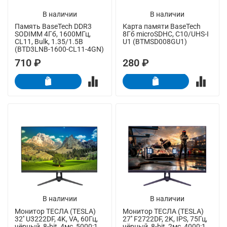
В наличии
В наличии
Память BaseTech DDR3
Карта памяти BaseTech
SODIMM 4Гб, 1600МГц,
8Гб microSDHC, C10/UHS-I
CL11, Bulk, 1.35/1.5В
U1 (BTMSD008GU1)
(BTD3LNB-1600-CL11-4GN)
710 ₽
280 ₽
В наличии
В наличии
Монитор ТЕСЛА (TESLA)
Монитор ТЕСЛА (TESLA)
32'' U3222DF, 4K, VA, 60Гц,
27'' F2722DF, 2K, IPS, 75Гц,
чёрный, 8-bit, 4мс, 5000:1,
чёрный, 8-bit, 2мс, 4000:1,