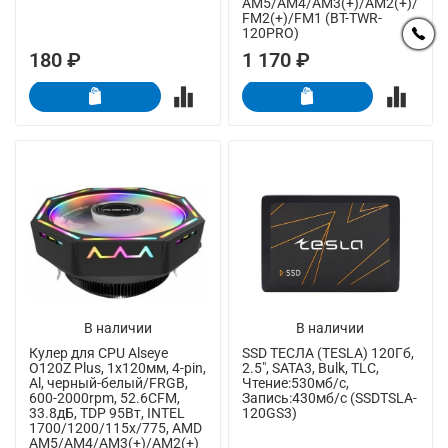
AM5/AM4/AM3(+)/AM2(+)/
FM2(+)/FM1 (BT-TWR-
120PRO)
180 ₽
1 170 ₽
В наличии
В наличии
Кулер для CPU Alseye
SSD ТЕСЛА (TESLA) 120Гб,
O120Z Plus, 1х120мм, 4-pin,
2.5", SATA3, Bulk, TLC,
Al, черный-белый/FRGB,
Чтение:530мб/с,
600-2000rpm, 52.6CFM,
Запись:430мб/с (SSDTSLA-
33.8дБ, TDP 95Вт, INTEL
120GS3)
1700/1200/115x/775, AMD
AM5/AM4/AM3(+)/AM2(+)