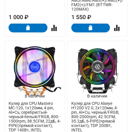
AM5/AM4/AM3(+)/AM2(+)/
FM2(+)/FM1 (BT-TWR-
120MAX)
1 000 ₽
1 550 ₽
В наличии
В наличии
Кулер для CPU Mastero
Кулер для CPU Alseye
MC-120, 1х120мм, 4-pin,
H120D V2.0, 2х120мм, 4-
Al+Cu, серебристый-
pin, Al+Cu, черный/FRGB,
черный-белый/FRGB, 800-
800-2000rpm, 42.5CFM,
1500rpm, 38.5CFM, 22дБ, 4-
35.2дБ, 6-PIPE(прямой
PIPE(прямой контакт),
контакт), TDP 200Вт,
TDP 140Вт, INTEL
INTEL