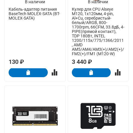
В наличии
В наличии
Кабель-адаптер питания
Кулер для CPU Alseye
BaseTech MOLEX-SATA (BT-
M120, 1х120мм, 4-pin,
MOLEX-SATA)
Al+Cu, серебристый-
белый/ARGB, 800-
1700rpm, 66CFM, 33.8дБ, 4-
PIPE(прямой контакт),
TDP 180Вт, INTEL
1200/115x/775/1366/2011
, AMD
AM5/AM4/AM3(+)/AM2(+)/
FM2(+)/FM1 (M120-W)
130 ₽
3 440 ₽