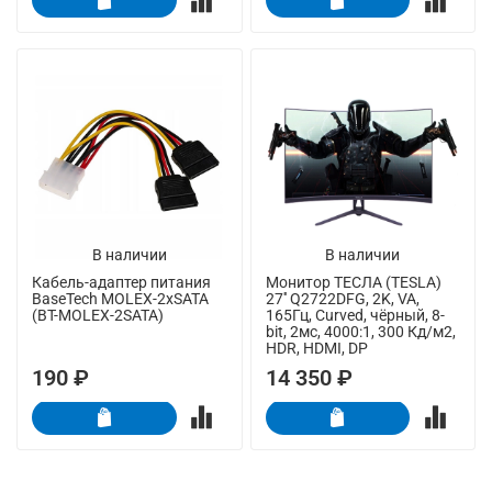
В наличии
В наличии
Кабель-адаптер питания
Монитор ТЕСЛА (TESLA)
BaseTech MOLEX-2xSATA
27'' Q2722DFG, 2K, VA,
(BT-MOLEX-2SATA)
165Гц, Curved, чёрный, 8-
bit, 2мс, 4000:1, 300 Кд/м2,
HDR, HDMI, DP
190 ₽
14 350 ₽