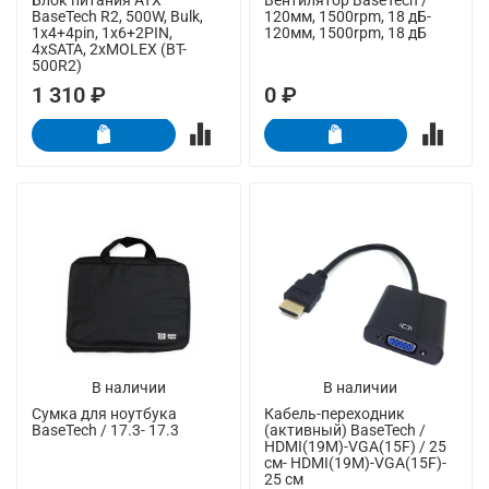
BaseTech R2, 500W, Bulk,
120мм, 1500rpm, 18 дБ-
1x4+4pin, 1x6+2PIN,
120мм, 1500rpm, 18 дБ
4xSATA, 2xMOLEX (BT-
500R2)
1 310 ₽
0 ₽
В наличии
В наличии
Сумка для ноутбука
Кабель-переходник
BaseTech / 17.3- 17.3
(активный) BaseTech /
HDMI(19M)-VGA(15F) / 25
см- HDMI(19M)-VGA(15F)-
25 см