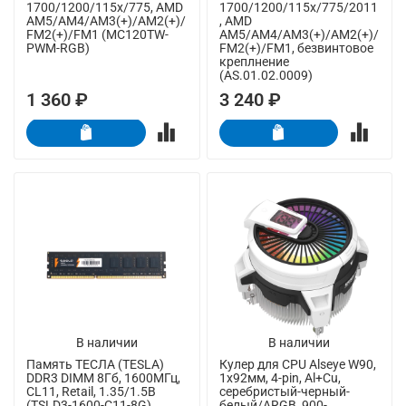
1700/1200/115x/775, AMD
1700/1200/115x/775/2011
AM5/AM4/AM3(+)/AM2(+)/
, AMD
FM2(+)/FM1 (MC120TW-
AM5/AM4/AM3(+)/AM2(+)/
PWM-RGB)
FM2(+)/FM1, безвинтовое
креплнение
(AS.01.02.0009)
1 360 ₽
3 240 ₽
В наличии
В наличии
Память ТЕСЛА (TESLA)
Кулер для CPU Alseye W90,
DDR3 DIMM 8Гб, 1600МГц,
1х92мм, 4-pin, Al+Cu,
CL11, Retail, 1.35/1.5В
серебристый-черный-
(TSLD3-1600-C11-8G)
белый/ARGB, 900-