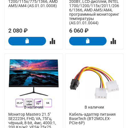
1200/115x/775/1366, AMD
200Вт, LCD-дисплей, INTEL
AM5/AM4 (AS.01.01.0008)
1700/1200/115x/2011/206
6/1366, AMD AM5/AM4,
программный мониторинг
температуры
(AS.01.01.0044)
2 080 ₽
6 060 ₽
В наличии
В наличии
Монитор Mastero 21.5''
Кабель-адаптер питания
SE2223H, FHD, VA, 75Гц,
BaseTech (BT-2MOLEX-
чёрный, 8-bit, 4мс, 4000:1,
PCIe-6P)
200 Кд/м2, VESA:75x75,