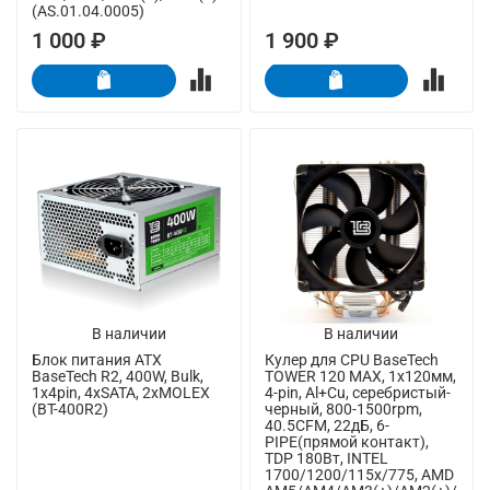
(AS.01.04.0005)
1 000 ₽
1 900 ₽
В наличии
В наличии
Блок питания ATX
Кулер для CPU BaseTech
BaseTech R2, 400W, Bulk,
TOWER 120 MAX, 1х120мм,
1x4pin, 4xSATA, 2xMOLEX
4-pin, Al+Cu, серебристый-
(BT-400R2)
черный, 800-1500rpm,
40.5CFM, 22дБ, 6-
PIPE(прямой контакт),
TDP 180Вт, INTEL
1700/1200/115x/775, AMD