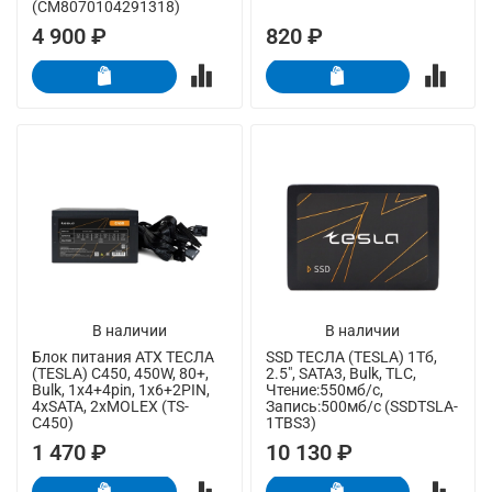
(CM8070104291318)
4 900 ₽
820 ₽
В наличии
В наличии
Блок питания ATX ТЕСЛА
SSD ТЕСЛА (TESLA) 1Тб,
(TESLA) C450, 450W, 80+,
2.5", SATA3, Bulk, TLC,
Bulk, 1x4+4pin, 1x6+2PIN,
Чтение:550мб/с,
4xSATA, 2xMOLEX (TS-
Запись:500мб/с (SSDTSLA-
C450)
1TBS3)
1 470 ₽
10 130 ₽