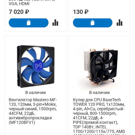
VGA, HDMI
7 020 ₽
130 ₽
В наличии
В наличии
Вентилятор Mastero MF-
Кулер для CPU BaseTech
120, 120мм, 3-pin+Molex,
TOWER 120 PRO, 1х120мм,
черный-синий, 1500rpm,
4-pin, Al+Cu, серебристый-
44CFM, 22дБ,
черный, 800-1500rpm,
антивибропрокладки
41CFM, 22дБ, 4-
(MF120BFV1)
PIPE(прямой контакт),
TDP 140Вт, INTEL
1700/1200/115x/775, AMD