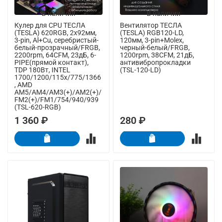
В наличии
В наличии
Кулер для CPU ТЕСЛА
Вентилятор ТЕСЛА
(TESLA) 620RGB, 2х92мм,
(TESLA) RGB120-LD,
3-pin, Al+Cu, серебристый-
120мм, 3-pin+Molex,
белый-прозрачный/FRGB,
черный-белый/FRGB,
2200rpm, 64CFM, 23дБ, 6-
1200rpm, 38CFM, 21дБ,
PIPE(прямой контакт),
антивибропрокладки
TDP 180Вт, INTEL
(TSL-120-LD)
1700/1200/115x/775/1366
, AMD
AM5/AM4/AM3(+)/AM2(+)/
FM2(+)/FM1/754/940/939
(TSL-620-RGB)
1 360 ₽
280 ₽