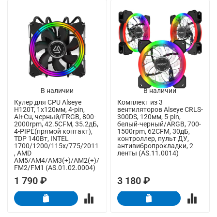
В наличии
В наличии
Кулер для CPU Alseye
Комплект из 3
H120T, 1х120мм, 4-pin,
вентиляторов Alseye CRLS-
Al+Cu, черный/FRGB, 800-
300DS, 120мм, 5-pin,
2000rpm, 42.5CFM, 35.2дБ,
белый-черный/ARGB, 700-
4-PIPE(прямой контакт),
1500rpm, 62CFM, 30дБ,
TDP 140Вт, INTEL
контроллер, пульт ДУ,
1700/1200/115x/775/2011
антивибропрокладки, 2
, AMD
ленты (AS.11.0014)
AM5/AM4/AM3(+)/AM2(+)/
FM2/FM1 (AS.01.02.0004)
1 790 ₽
3 180 ₽