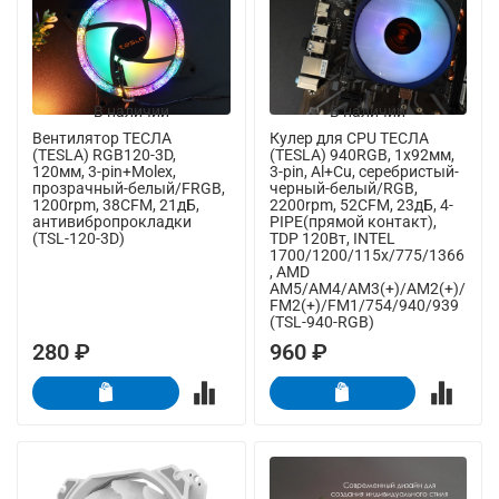
В наличии
В наличии
Вентилятор ТЕСЛА
Кулер для CPU ТЕСЛА
(TESLA) RGB120-3D,
(TESLA) 940RGB, 1х92мм,
120мм, 3-pin+Molex,
3-pin, Al+Cu, серебристый-
прозрачный-белый/FRGB,
черный-белый/RGB,
1200rpm, 38CFM, 21дБ,
2200rpm, 52CFM, 23дБ, 4-
антивибропрокладки
PIPE(прямой контакт),
(TSL-120-3D)
TDP 120Вт, INTEL
1700/1200/115x/775/1366
, AMD
AM5/AM4/AM3(+)/AM2(+)/
FM2(+)/FM1/754/940/939
(TSL-940-RGB)
280 ₽
960 ₽