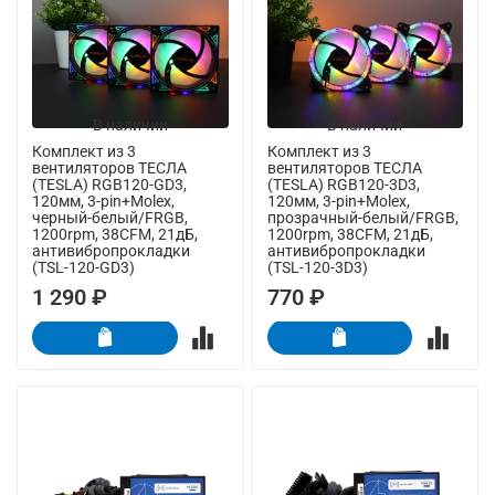
В наличии
В наличии
Комплект из 3
Комплект из 3
вентиляторов ТЕСЛА
вентиляторов ТЕСЛА
(TESLA) RGB120-GD3,
(TESLA) RGB120-3D3,
120мм, 3-pin+Molex,
120мм, 3-pin+Molex,
черный-белый/FRGB,
прозрачный-белый/FRGB,
1200rpm, 38CFM, 21дБ,
1200rpm, 38CFM, 21дБ,
антивибропрокладки
антивибропрокладки
(TSL-120-GD3)
(TSL-120-3D3)
1 290 ₽
770 ₽