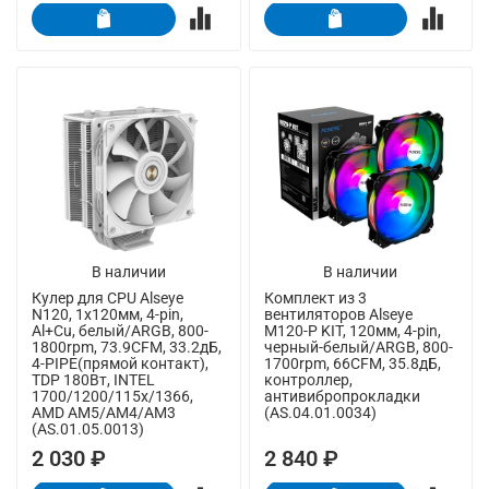
В наличии
В наличии
Кулер для CPU Alseye
Комплект из 3
N120, 1х120мм, 4-pin,
вентиляторов Alseye
Al+Cu, белый/ARGB, 800-
M120-P KIT, 120мм, 4-pin,
1800rpm, 73.9CFM, 33.2дБ,
черный-белый/ARGB, 800-
4-PIPE(прямой контакт),
1700rpm, 66CFM, 35.8дБ,
TDP 180Вт, INTEL
контроллер,
1700/1200/115x/1366,
антивибропрокладки
AMD AM5/AM4/AM3
(AS.04.01.0034)
(AS.01.05.0013)
2 030 ₽
2 840 ₽