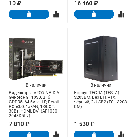
10 ₽
16 460 ₽
В наличии
В наличии
Видеокарта AFOX NVIDIA
Корпус ТЕСЛА (TESLA)
GeForce GT1030, 2Гб
3203BM, Без БП, ATX,
GDDR5, 64 бита, LP, Retail,
чёрный, 2xUSB2 (TSL-3203-
PCIe3.0, 1xFAN, 1-SLOT,
BM)
30Вт, HDMI, DVI (AF1030-
2048D5L7)
7 810 ₽
1 530 ₽