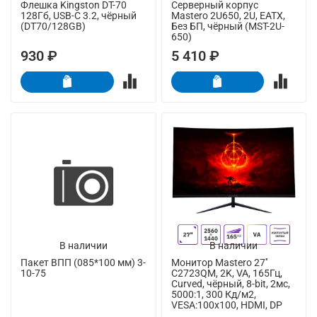
Флешка Kingston DT-70
Серверный корпус
128Гб, USB-C 3.2, чёрный
Mastero 2U650, 2U, EATX,
(DT70/128GB)
Без БП, чёрный (MST-2U-
650)
930 ₽
5 410 ₽
В наличии
В наличии
Пакет ВПП (085*100 мм) 3-
Монитор Mastero 27''
10-75
C2723QM, 2K, VA, 165Гц,
Curved, чёрный, 8-bit, 2мс,
5000:1, 300 Кд/м2,
VESA:100x100, HDMI, DP