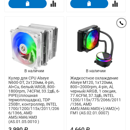
В наличии
В наличии
Кулер для CPU Alseye
Жидкостное охлаждение
N600-DT, 2х120мм, 4-pin,
Alseye M120, 1х120мм,
Al+Cu, белый/ARGB, 800-
800~2000rpm, 4-pin, Al,
1800rpm, 74CFM, 33.2дБ, 6-
черный/ARGB, 1 секция,
PIPE(сплошная
77.6CFM, 37.3дБ, INTEL
термоплощадка), TDP
1200/115x/775/2066/2011
250Вт, контроллер, INTEL
/1366, AMD
1700/1200/115x/2011/206
AM5/AM4/AM3(+)/AM2(+)
6/1366, AMD
FM1 (AS.02.01.0007)
AM5/AM4/AM3
(AS.01.05.0010 )
3 990 ₽
4 660 ₽