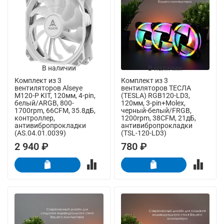
В наличии
В наличии
Комплект из 3
Комплект из 3
вентиляторов Alseye
вентиляторов ТЕСЛА
M120-P KIT, 120мм, 4-pin,
(TESLA) RGB120-LD3,
белый/ARGB, 800-
120мм, 3-pin+Molex,
1700rpm, 66CFM, 35.8дБ,
черный-белый/FRGB,
контроллер,
1200rpm, 38CFM, 21дБ,
антивибропрокладки
антивибропрокладки
(AS.04.01.0039)
(TSL-120-LD3)
2 940 ₽
780 ₽