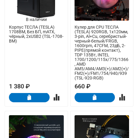
В наличии
В наличии
Корпус ТЕСЛА (TESLA)
Кулер для CPU ТЕСЛА
1708BM, Без БП, mATX,
(TESLA) 920RGB, 1х120мм,
чёрный, 2xUSB2 (TSL-1708-
3-pin, Al+Cu, серебристый-
BM)
черный-белый/FRGB,
1600rpm, 47CFM, 23дБ, 2-
PIPE(прямой контакт),
TDP 135Вт, INTEL
1700/1200/115x/775/1366
, AMD
AM5/AM4/AM3(+)/AM2(+)/
FM2(+)/FM1/754/940/939
(TSL-920-RGB)
1 380 ₽
660 ₽