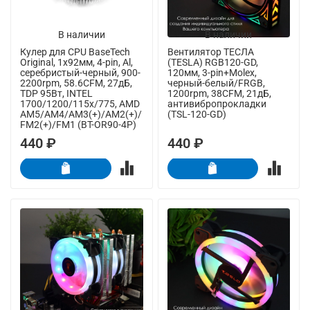
В наличии
В наличии
Кулер для CPU BaseTech
Вентилятор ТЕСЛА
Original, 1х92мм, 4-pin, Al,
(TESLA) RGB120-GD,
серебристый-черный, 900-
120мм, 3-pin+Molex,
2200rpm, 58.6CFM, 27дБ,
черный-белый/FRGB,
TDP 95Вт, INTEL
1200rpm, 38CFM, 21дБ,
1700/1200/115x/775, AMD
антивибропрокладки
AM5/AM4/AM3(+)/AM2(+)/
(TSL-120-GD)
FM2(+)/FM1 (BT-OR90-4P)
440 ₽
440 ₽