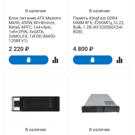
В наличии
В наличии
Блок питания ATX Mastero
Память KingFast DDR4
M450, 450W, 80+Bronze,
DIMM 8Гб, 3200МГц, CL22,
Retail, APFC, 1x4+4pin,
Bulk, 1.2В (KF3200DDCD4-
1x6+2PIN, 3xSATA,
8GB)
2xMOLEX, 1xFDD (M450-
120BFV1)
2 220 ₽
4 800 ₽
В наличии
В наличии