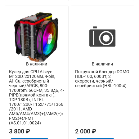
В наличии
В наличии
Кулер для CPU Alseye
Погружной блендер DOMO
M120D, 2х120мм, 4-pin,
HBL-100, 600Вт, 2
Al+Cu, серебристый-
скорости, черный/
черный/ARGB, 800-
серебристый (HBL-100-4)
1700rpm, 66CFM, 35.8дБ, 4-
PIPE(прямой контакт),
TDP 180Вт, INTEL
1700/1200/115x/775/1366
/2011, AMD
AM5/AM4/AM3(+)/AM2(+)/
FM2(+)/FM1
(AS.01.01.0024)
3 800 ₽
2 000 ₽