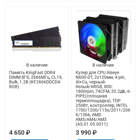
В наличии
В наличии
Память KingFast DDR4
Кулер для CPU Alseye
DIMM 8Гб, 2666МГц, CL19,
N600-DT, 2х120мм, 4-pin,
Bulk, 1.2В (KF2666DDCD4-
Al+Cu, черный-
8GB)
белый/ARGB, 800-
1800rpm, 74CFM, 33.2дБ, 6-
PIPE(сплошная
термоплощадка), TDP
250Вт, контроллер, INTEL
1700/1200/115x/2011/206
6/1366, AMD
AM5/AM4/AM3
(AS.01.05.0011)
4 650 ₽
3 990 ₽