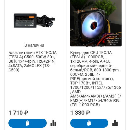
В наличии
В наличии
Блок питания ATX ТЕСЛА
Кулер для CPU ТЕСЛА
(TESLA) C500, 500W, 80+,
(TESLA) 1000RGB,
Bulk, 1x4+4pin, 1x6+2PIN,
1х120мм, 4-pin, Al+Cu,
4xSATA, 2xMOLEX (TS-
серебристый-черный-
C500)
белый/RGB, 800-1800rpm,
60CFM, 25дБ, 4-
PIPE(прямой контакт),
TDP 170Вт, INTEL
1700/1200/115x/775/1366
, AMD
AM5/AM4/AM3(+)/AM2(+)/
FM2(+)/FM1/754/940/939
(TSL-1000-RGB)
1 710 ₽
1 330 ₽