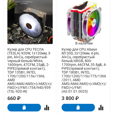
В наличии
В наличии
Кулер для CPU ТЕСЛА
Кулер для CPU Alseye
(TESLA) 920W, 1х120мм, 3-
M120D, 2х120мм, 4-pin,
pin, Al+Cu, серебристый-
Al+Cu, серебристый-
черный-белый/White,
белый/ARGB, 800-
1600rpm, 47CFM, 23дБ, 2-
1700rpm, 66CFM, 35.8дБ, 4-
PIPE(прямой контакт),
PIPE(прямой контакт),
TDP 135Вт, INTEL
TDP 180Вт, INTEL
1700/1200/115x/1366,
1700/1200/115x/775/1366
AMD
/2011, AMD
AM5/AM4/AM3(+)/AM2(+)/
AM5/AM4/AM3(+)/AM2(+)/
FM2(+)/FM1/754/940/939
FM2(+)/FM1
(TSL-920-W)
(AS.01.01.0025)
660 ₽
3 800 ₽