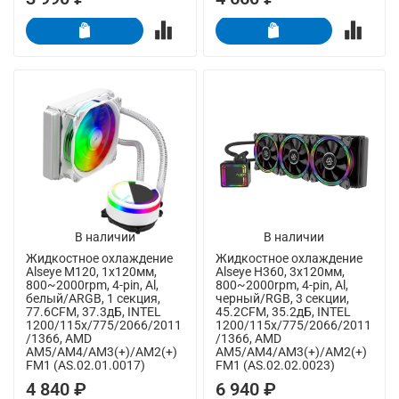
В наличии
В наличии
Жидкостное охлаждение
Жидкостное охлаждение
Alseye M120, 1х120мм,
Alseye H360, 3х120мм,
800~2000rpm, 4-pin, Al,
800~2000rpm, 4-pin, Al,
белый/ARGB, 1 секция,
черный/RGB, 3 секции,
77.6CFM, 37.3дБ, INTEL
45.2CFM, 35.2дБ, INTEL
1200/115x/775/2066/2011
1200/115x/775/2066/2011
/1366, AMD
/1366, AMD
AM5/AM4/AM3(+)/AM2(+)
AM5/AM4/AM3(+)/AM2(+)
FM1 (AS.02.01.0017)
FM1 (AS.02.02.0023)
4 840 ₽
6 940 ₽