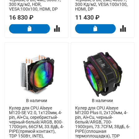
300 Кд/м2, HDR,
300 Кд/м2, VESA:100x100,
VESA:100x100, HDMI, DP
HDMI, DP
16 830 ₽
11 430 ₽
В наличии
В наличии
Кулер для CPU Alseye
Кулер для CPU Alseye
M120-SE V2.0, 1х120мм, 4-
M120D Plus II, 2х120мм, 4-
pin, Al+Cu, серебристый-
pin, Al+Cu, черный-
черный-белый/ARGB, 800-
белый/ARGB, 700-
1700rpm, 66CFM, 33.8дБ, 4-
1900rpm, 73.7CFM, 38дБ, 6-
PIPE(прямой контакт),
PIPE(сплошная
TDP 150Вт, INTEL
термоплощадка), TDP