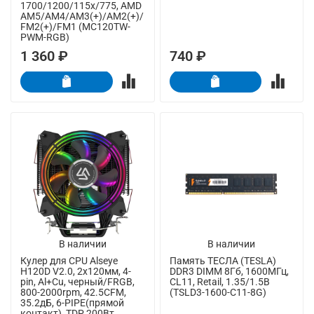
1700/1200/115x/775, AMD
AM5/AM4/AM3(+)/AM2(+)/
FM2(+)/FM1 (MC120TW-
PWM-RGB)
1 360 ₽
740 ₽
В наличии
В наличии
Кулер для CPU Alseye
Память ТЕСЛА (TESLA)
H120D V2.0, 2х120мм, 4-
DDR3 DIMM 8Гб, 1600МГц,
pin, Al+Cu, черный/FRGB,
CL11, Retail, 1.35/1.5В
800-2000rpm, 42.5CFM,
(TSLD3-1600-C11-8G)
35.2дБ, 6-PIPE(прямой
контакт), TDP 200Вт,