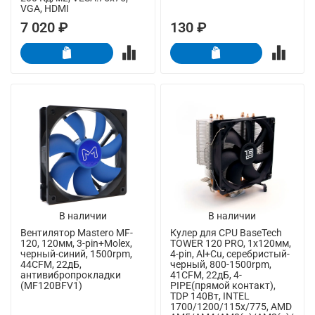
VGA, HDMI
7 020 ₽
130 ₽
В наличии
В наличии
Вентилятор Mastero MF-
Кулер для CPU BaseTech
120, 120мм, 3-pin+Molex,
TOWER 120 PRO, 1х120мм,
черный-синий, 1500rpm,
4-pin, Al+Cu, серебристый-
44CFM, 22дБ,
черный, 800-1500rpm,
антивибропрокладки
41CFM, 22дБ, 4-
(MF120BFV1)
PIPE(прямой контакт),
TDP 140Вт, INTEL
1700/1200/115x/775, AMD