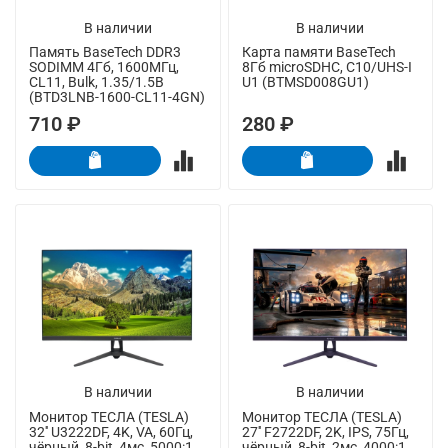
В наличии
В наличии
Память BaseTech DDR3
Карта памяти BaseTech
SODIMM 4Гб, 1600МГц,
8Гб microSDHC, C10/UHS-I
CL11, Bulk, 1.35/1.5В
U1 (BTMSD008GU1)
(BTD3LNB-1600-CL11-4GN)
710 ₽
280 ₽
В наличии
В наличии
Монитор ТЕСЛА (TESLA)
Монитор ТЕСЛА (TESLA)
32'' U3222DF, 4K, VA, 60Гц,
27'' F2722DF, 2K, IPS, 75Гц,
чёрный, 8-bit, 4мс, 5000:1,
чёрный, 8-bit, 2мс, 4000:1,