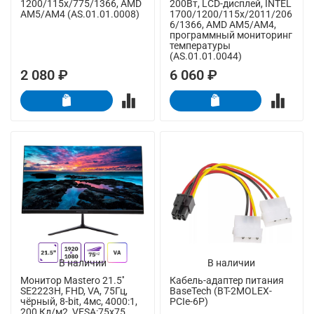
1200/115x/775/1366, AMD
200Вт, LCD-дисплей, INTEL
AM5/AM4 (AS.01.01.0008)
1700/1200/115x/2011/206
6/1366, AMD AM5/AM4,
программный мониторинг
температуры
(AS.01.01.0044)
2 080 ₽
6 060 ₽
В наличии
В наличии
Монитор Mastero 21.5''
Кабель-адаптер питания
SE2223H, FHD, VA, 75Гц,
BaseTech (BT-2MOLEX-
чёрный, 8-bit, 4мс, 4000:1,
PCIe-6P)
200 Кд/м2, VESA:75x75,