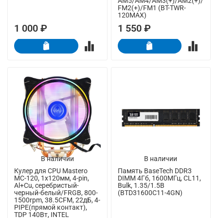
AM5/AM4/AM3(+)/AM2(+)/
FM2(+)/FM1 (BT-TWR-
120MAX)
1 000 ₽
1 550 ₽
В наличии
В наличии
Кулер для CPU Mastero
Память BaseTech DDR3
MC-120, 1х120мм, 4-pin,
DIMM 4Гб, 1600МГц, CL11,
Al+Cu, серебристый-
Bulk, 1.35/1.5В
черный-белый/FRGB, 800-
(BTD31600C11-4GN)
1500rpm, 38.5CFM, 22дБ, 4-
PIPE(прямой контакт),
TDP 140Вт, INTEL