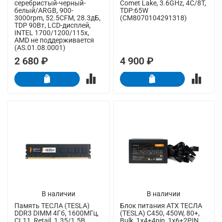
серебристый-черный-
Comet Lake, 3.6GHz, 4C/8T,
белый/ARGB, 900-
TDP:65W
3000rpm, 52.5CFM, 28.3дБ,
(CM8070104291318)
TDP 90Вт, LCD-дисплей,
INTEL 1700/1200/115x,
AMD не поддерживается
(AS.01.08.0001)
2 680 ₽
4 900 ₽
В наличии
В наличии
Память ТЕСЛА (TESLA)
Блок питания ATX ТЕСЛА
DDR3 DIMM 4Гб, 1600МГц,
(TESLA) C450, 450W, 80+,
CL11, Retail, 1.35/1.5В
Bulk, 1x4+4pin, 1x6+2PIN,