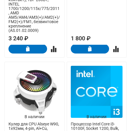
INTEL
1700/1200/115x/775/2011
, AMD
AM5/AM4/AM3(+)/AM2(+)/
FM2(+)/FM1, безвинтовое
креплнение
(AS.01.02.0009)
3 240 ₽
1 800 ₽
В наличии
В наличии
Кулер для CPU Alseye W90,
Процессор Intel Core i3-
1х92мм, 4-pin, Al+Cu,
10100F, Socket 1200, Bulk,