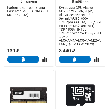
В наличии
В наличии
Кабель-адаптер питания
Кулер для CPU Alseye
BaseTech MOLEX-SATA (BT-
M120, 1х120мм, 4-pin,
MOLEX-SATA)
Al+Cu, серебристый-
белый/ARGB, 800-
1700rpm, 66CFM, 33.8дБ, 4-
PIPE(прямой контакт),
TDP 180Вт, INTEL
1200/115x/775/1366/2011
, AMD
AM5/AM4/AM3(+)/AM2(+)/
FM2(+)/FM1 (M120-W)
130 ₽
3 440 ₽