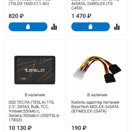
(TSLD3-1600-C11-4G)
4xSATA, 2xMOLEX (TS-
C450)
820 ₽
1 470 ₽
В наличии
В наличии
SSD ТЕСЛА (TESLA) 1Тб,
Кабель-адаптер питания
2.5", SATA3, Bulk, TLC,
BaseTech MOLEX-2xSATA
Чтение:550мб/с,
(BT-MOLEX-2SATA)
Запись:500мб/с (SSDTSLA-
1TBS3)
10 130 ₽
190 ₽