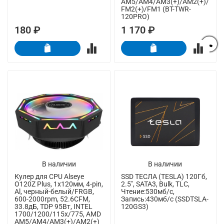
AM5/AM4/AM3(+)/AM2(+)/
FM2(+)/FM1 (BT-TWR-
120PRO)
180 ₽
1 170 ₽
В наличии
В наличии
Кулер для CPU Alseye
SSD ТЕСЛА (TESLA) 120Гб,
O120Z Plus, 1х120мм, 4-pin,
2.5", SATA3, Bulk, TLC,
Al, черный-белый/FRGB,
Чтение:530мб/с,
600-2000rpm, 52.6CFM,
Запись:430мб/с (SSDTSLA-
33.8дБ, TDP 95Вт, INTEL
120GS3)
1700/1200/115x/775, AMD
AM5/AM4/AM3(+)/AM2(+)