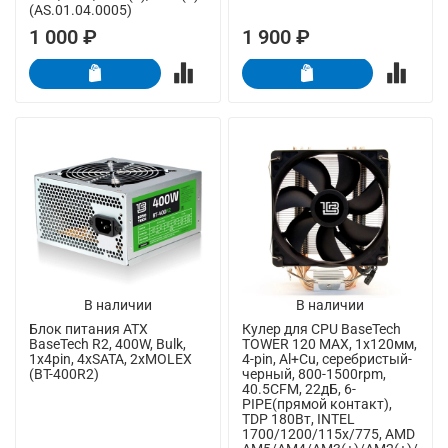
(AS.01.04.0005)
1 000 ₽
1 900 ₽
В наличии
В наличии
Блок питания ATX
Кулер для CPU BaseTech
BaseTech R2, 400W, Bulk,
TOWER 120 MAX, 1х120мм,
1x4pin, 4xSATA, 2xMOLEX
4-pin, Al+Cu, серебристый-
(BT-400R2)
черный, 800-1500rpm,
40.5CFM, 22дБ, 6-
PIPE(прямой контакт),
TDP 180Вт, INTEL
1700/1200/115x/775, AMD