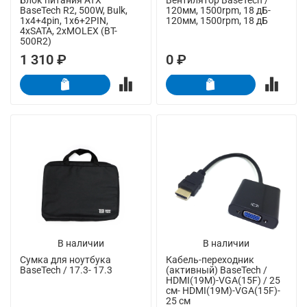
BaseTech R2, 500W, Bulk,
120мм, 1500rpm, 18 дБ-
1x4+4pin, 1x6+2PIN,
120мм, 1500rpm, 18 дБ
4xSATA, 2xMOLEX (BT-
500R2)
1 310 ₽
0 ₽
В наличии
В наличии
Сумка для ноутбука
Кабель-переходник
BaseTech / 17.3- 17.3
(активный) BaseTech /
HDMI(19M)-VGA(15F) / 25
см- HDMI(19M)-VGA(15F)-
25 см