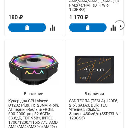
AM5/AM4/AM3(+)/AM2(+)/
FM2(+)/FM1 (BT-TWR-
120PRO)
180 ₽
1 170 ₽
В наличии
В наличии
Кулер для CPU Alseye
SSD ТЕСЛА (TESLA) 120Гб,
O120Z Plus, 1х120мм, 4-pin,
2.5", SATA3, Bulk, TLC,
Al, черный-белый/FRGB,
Чтение:530мб/с,
600-2000rpm, 52.6CFM,
Запись:430мб/с (SSDTSLA-
33.8дБ, TDP 95Вт, INTEL
120GS3)
1700/1200/115x/775, AMD
AM5/AM4/AM3(+)/AM2(+)