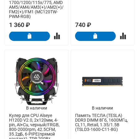
1700/1200/115x/775, AMD
AM5/AM4/AM3(+)/AM2(+)/
FM2(+)/FM1 (MC120TW-
PWM-RGB)
1 360 ₽
740 ₽
В наличии
В наличии
Кулер для CPU Alseye
Память ТЕСЛА (TESLA)
H120D V2.0, 2х120мм, 4-
DDR3 DIMM 8Гб, 1600МГц,
pin, Al+Cu, черный/FRGB,
CL11, Retail, 1.35/1.5В
800-2000rpm, 42.5CFM,
(TSLD3-1600-C11-8G)
35.2дБ, 6-PIPE(прямой
контакт), TDP 200Вт,