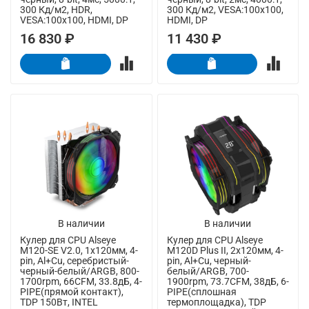
300 Кд/м2, HDR,
300 Кд/м2, VESA:100x100,
VESA:100x100, HDMI, DP
HDMI, DP
16 830 ₽
11 430 ₽
В наличии
В наличии
Кулер для CPU Alseye
Кулер для CPU Alseye
M120-SE V2.0, 1х120мм, 4-
M120D Plus II, 2х120мм, 4-
pin, Al+Cu, серебристый-
pin, Al+Cu, черный-
черный-белый/ARGB, 800-
белый/ARGB, 700-
1700rpm, 66CFM, 33.8дБ, 4-
1900rpm, 73.7CFM, 38дБ, 6-
PIPE(прямой контакт),
PIPE(сплошная
TDP 150Вт, INTEL
термоплощадка), TDP