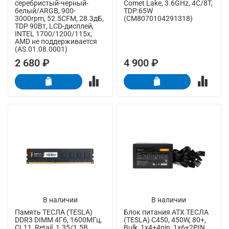
серебристый-черный-
Comet Lake, 3.6GHz, 4C/8T,
белый/ARGB, 900-
TDP:65W
3000rpm, 52.5CFM, 28.3дБ,
(CM8070104291318)
TDP 90Вт, LCD-дисплей,
INTEL 1700/1200/115x,
AMD не поддерживается
(AS.01.08.0001)
2 680 ₽
4 900 ₽
В наличии
В наличии
Память ТЕСЛА (TESLA)
Блок питания ATX ТЕСЛА
DDR3 DIMM 4Гб, 1600МГц,
(TESLA) C450, 450W, 80+,
CL11, Retail, 1.35/1.5В
Bulk, 1x4+4pin, 1x6+2PIN,