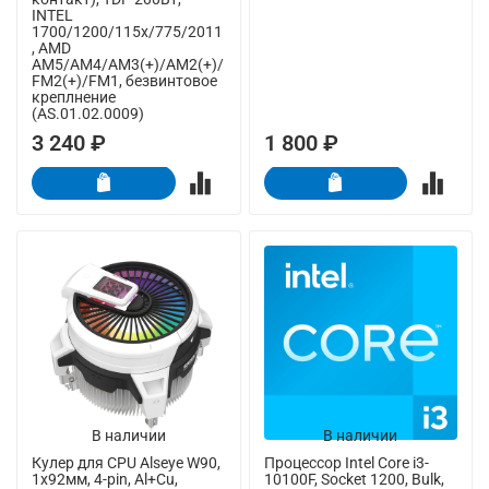
INTEL
1700/1200/115x/775/2011
, AMD
AM5/AM4/AM3(+)/AM2(+)/
FM2(+)/FM1, безвинтовое
креплнение
(AS.01.02.0009)
3 240 ₽
1 800 ₽
В наличии
В наличии
Кулер для CPU Alseye W90,
Процессор Intel Core i3-
1х92мм, 4-pin, Al+Cu,
10100F, Socket 1200, Bulk,