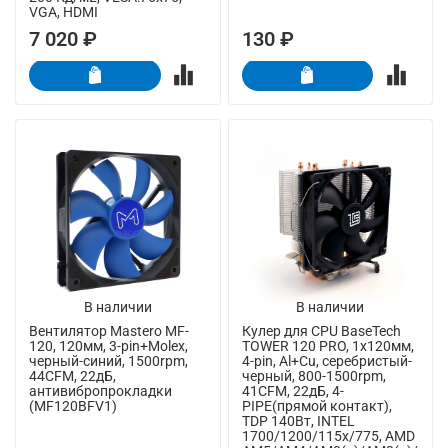
VGA, HDMI
7 020 ₽
130 ₽
В наличии
В наличии
Вентилятор Mastero MF-
Кулер для CPU BaseTech
120, 120мм, 3-pin+Molex,
TOWER 120 PRO, 1х120мм,
черный-синий, 1500rpm,
4-pin, Al+Cu, серебристый-
44CFM, 22дБ,
черный, 800-1500rpm,
антивибропрокладки
41CFM, 22дБ, 4-
(MF120BFV1)
PIPE(прямой контакт),
TDP 140Вт, INTEL
1700/1200/115x/775, AMD