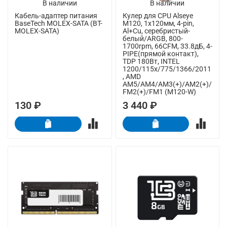
В наличии
В наличии
Кабель-адаптер питания
Кулер для CPU Alseye
BaseTech MOLEX-SATA (BT-
M120, 1х120мм, 4-pin,
MOLEX-SATA)
Al+Cu, серебристый-
белый/ARGB, 800-
1700rpm, 66CFM, 33.8дБ, 4-
PIPE(прямой контакт),
TDP 180Вт, INTEL
1200/115x/775/1366/2011
, AMD
AM5/AM4/AM3(+)/AM2(+)/
FM2(+)/FM1 (M120-W)
130 ₽
3 440 ₽