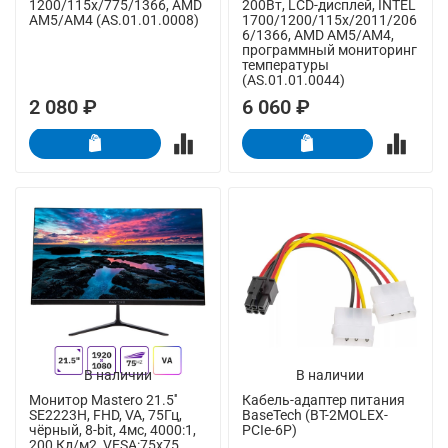
1200/115x/775/1366, AMD
200Вт, LCD-дисплей, INTEL
AM5/AM4 (AS.01.01.0008)
1700/1200/115x/2011/206
6/1366, AMD AM5/AM4,
программный мониторинг
температуры
(AS.01.01.0044)
2 080 ₽
6 060 ₽
В наличии
В наличии
Монитор Mastero 21.5''
Кабель-адаптер питания
SE2223H, FHD, VA, 75Гц,
BaseTech (BT-2MOLEX-
чёрный, 8-bit, 4мс, 4000:1,
PCIe-6P)
200 Кд/м2, VESA:75x75,