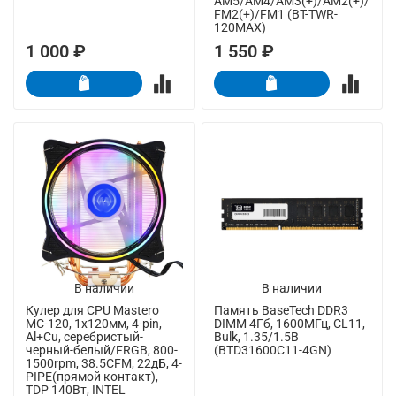
AM5/AM4/AM3(+)/AM2(+)/
FM2(+)/FM1 (BT-TWR-
120MAX)
1 000 ₽
1 550 ₽
В наличии
В наличии
Кулер для CPU Mastero
Память BaseTech DDR3
MC-120, 1х120мм, 4-pin,
DIMM 4Гб, 1600МГц, CL11,
Al+Cu, серебристый-
Bulk, 1.35/1.5В
черный-белый/FRGB, 800-
(BTD31600C11-4GN)
1500rpm, 38.5CFM, 22дБ, 4-
PIPE(прямой контакт),
TDP 140Вт, INTEL