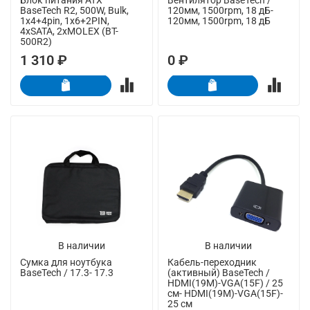
BaseTech R2, 500W, Bulk,
120мм, 1500rpm, 18 дБ-
1x4+4pin, 1x6+2PIN,
120мм, 1500rpm, 18 дБ
4xSATA, 2xMOLEX (BT-
500R2)
1 310 ₽
0 ₽
В наличии
В наличии
Сумка для ноутбука
Кабель-переходник
BaseTech / 17.3- 17.3
(активный) BaseTech /
HDMI(19M)-VGA(15F) / 25
см- HDMI(19M)-VGA(15F)-
25 см