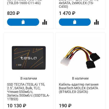
(TSLD3-1600-C11-4G)
4xSATA, 2xMOLEX (TS-
C450)
820 ₽
1 470 ₽
В наличии
В наличии
SSD ТЕСЛА (TESLA) 1Тб,
Кабель-адаптер питания
2.5", SATA3, Bulk, TLC,
BaseTech MOLEX-2xSATA
Чтение:550мб/с,
(BT-MOLEX-2SATA)
Запись:500мб/с (SSDTSLA-
1TBS3)
10 130 ₽
190 ₽