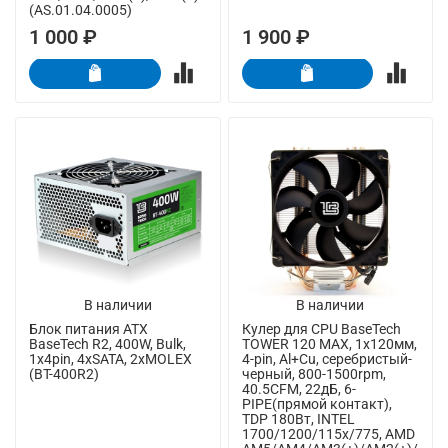
(AS.01.04.0005)
1 000 ₽
1 900 ₽
В наличии
В наличии
Блок питания ATX
Кулер для CPU BaseTech
BaseTech R2, 400W, Bulk,
TOWER 120 MAX, 1х120мм,
1x4pin, 4xSATA, 2xMOLEX
4-pin, Al+Cu, серебристый-
(BT-400R2)
черный, 800-1500rpm,
40.5CFM, 22дБ, 6-
PIPE(прямой контакт),
TDP 180Вт, INTEL
1700/1200/115x/775, AMD