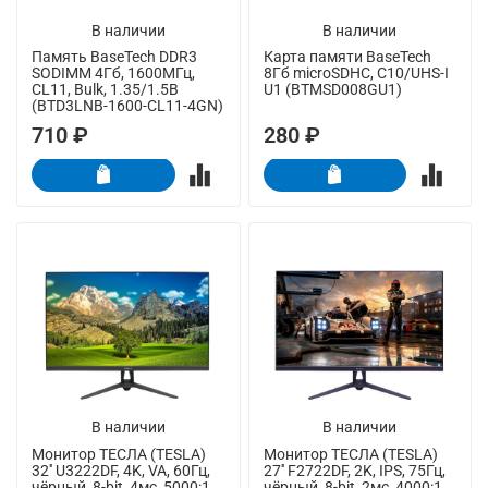
В наличии
В наличии
Память BaseTech DDR3
Карта памяти BaseTech
SODIMM 4Гб, 1600МГц,
8Гб microSDHC, C10/UHS-I
CL11, Bulk, 1.35/1.5В
U1 (BTMSD008GU1)
(BTD3LNB-1600-CL11-4GN)
710 ₽
280 ₽
В наличии
В наличии
Монитор ТЕСЛА (TESLA)
Монитор ТЕСЛА (TESLA)
32'' U3222DF, 4K, VA, 60Гц,
27'' F2722DF, 2K, IPS, 75Гц,
чёрный, 8-bit, 4мс, 5000:1,
чёрный, 8-bit, 2мс, 4000:1,