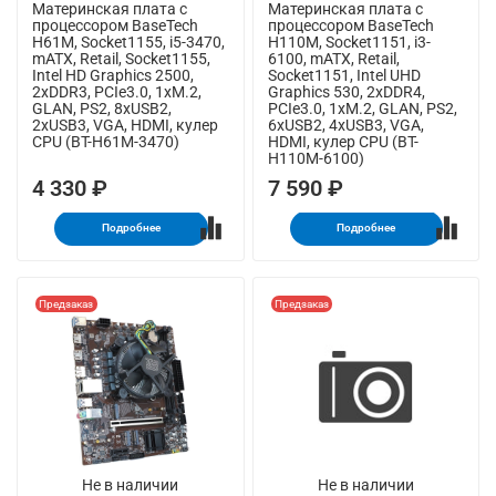
Материнская плата с
Материнская плата с
процессором BaseTech
процессором BaseTech
H61M, Socket1155, i5-3470,
H110M, Socket1151, i3-
mATX, Retail, Socket1155,
6100, mATX, Retail,
Intel HD Graphics 2500,
Socket1151, Intel UHD
2xDDR3, PCIe3.0, 1xM.2,
Graphics 530, 2xDDR4,
GLAN, PS2, 8xUSB2,
PCIe3.0, 1xM.2, GLAN, PS2,
2xUSB3, VGA, HDMI, кулер
6xUSB2, 4xUSB3, VGA,
CPU (BT-H61M-3470)
HDMI, кулер CPU (BT-
H110M-6100)
4 330 ₽
7 590 ₽
Подробнее
Подробнее
Предзаказ
Предзаказ
Не в наличии
Не в наличии