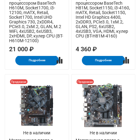
процессором BaseTech
процессором BaseTech
H610M, Socket1700, i3-
H81M, Socket1150, i3-4160,
12100, mATX, Retail,
mATX, Retail, Socket1150,
Socket1700, Intel UHD
Intel HD Graphics 4400,
Graphics 730, 2xDDR4,
2xDDR3, PCIe3.0, 1xM.2,
PCIe3.0, 2xM.2, GLAN, M.2
GLAN, PS2, 6xUSB2,
WiFi, 4xUSB2, 6xUSB3,
4xUSB3, VGA, HDMI, кулер
2xHDMI, DP, кулер CPU (BT-
CPU (BT-H81M-4160)
H610M-12100)
21 000 ₽
4 360 ₽
Подробнее
Подробнее
Предзаказ
Предзаказ
Не в наличии
Не в наличии