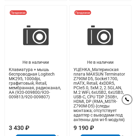
Предзаказ
Предзаказ
Не в наличии
Не в наличии
Клавиатура + мышь
УЦЕНКА_Материнская
беспроводная Logitech
плата MAXSUN Terminator
MK295, 1000dpi,
Z790M D5, Socket1700,
графитовый, Retail,
mATX, Retail, 4xDDR5,
мембранная, радиоканал,
PCIe5.0, 5xM.2, 2.5GLAN,
AA (920-009800/920-
M.2 WiFi, 6xUSB2, 6xUSB3,
009813/920-009807)
USB-C, CPU TDP 250Вт,
HDMI, DP (RMA_MSTR-
Z790M-D5) {следы
монтажа; отсутствует
адаптер с выводами под
антенны для wi-fi модуля}
3 430 ₽
9 190 ₽