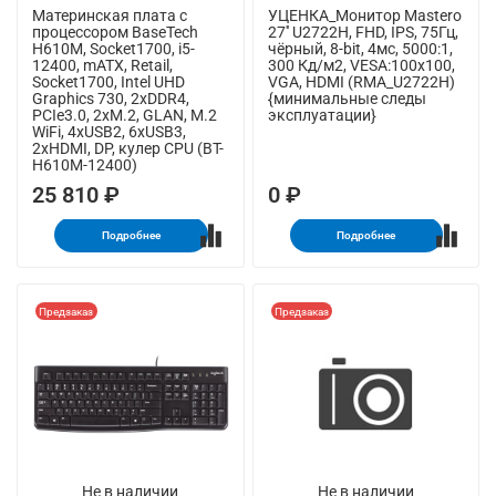
Материнская плата с
УЦЕНКА_Монитор Mastero
процессором BaseTech
27'' U2722H, FHD, IPS, 75Гц,
H610M, Socket1700, i5-
чёрный, 8-bit, 4мс, 5000:1,
12400, mATX, Retail,
300 Кд/м2, VESA:100x100,
Socket1700, Intel UHD
VGA, HDMI (RMA_U2722H)
Graphics 730, 2xDDR4,
{минимальные следы
PCIe3.0, 2xM.2, GLAN, M.2
эксплуатации}
WiFi, 4xUSB2, 6xUSB3,
2xHDMI, DP, кулер CPU (BT-
H610M-12400)
25 810 ₽
0 ₽
Подробнее
Подробнее
Предзаказ
Предзаказ
Не в наличии
Не в наличии