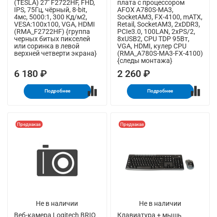
(TESLA) 27'' F2722HF, FHD,
плата с процессором
IPS, 75Гц, чёрный, 8-bit,
AFOX A780S-MA3,
4мс, 5000:1, 300 Кд/м2,
SocketAM3, FX-4100, mATX,
VESA:100x100, VGA, HDMI
Retail, SocketAM3, 2xDDR3,
(RMA_F2722HF) {группа
PCIe3.0, 100LAN, 2xPS/2,
черных битых пикселей
8xUSB2, CPU TDP 95Вт,
или соринка в левой
VGA, HDMI, кулер CPU
верхней четверти экрана}
(RMA_A780S-MA3-FX-4100)
{следы монтажа}
6 180 ₽
2 260 ₽
Подробнее
Подробнее
Предзаказ
Предзаказ
Не в наличии
Не в наличии
Веб-камера Logitech BRIO
Клавиатура + мышь