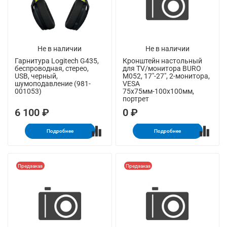
Не в наличии
Не в наличии
Гарнитура Logitech G435,
Кронштейн настольный
беспроводная, стерео,
для TV/монитора BURO
USB, черный,
M052, 17"-27", 2-монитора,
шумоподавление (981-
VESA
001053)
75x75мм-100x100мм,
портрет
6 100 ₽
0 ₽
Подробнее
Подробнее
Предзаказ
Предзаказ