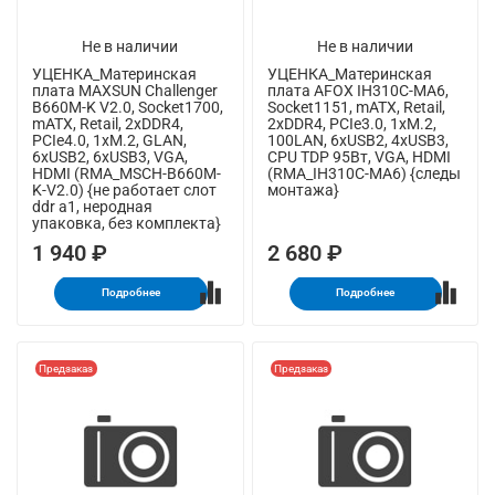
Не в наличии
Не в наличии
УЦЕНКА_Материнская
УЦЕНКА_Материнская
плата MAXSUN Challenger
плата AFOX IH310C-MA6,
B660M-K V2.0, Socket1700,
Socket1151, mATX, Retail,
mATX, Retail, 2xDDR4,
2xDDR4, PCIe3.0, 1xM.2,
PCIe4.0, 1xM.2, GLAN,
100LAN, 6xUSB2, 4xUSB3,
6xUSB2, 6xUSB3, VGA,
CPU TDP 95Вт, VGA, HDMI
HDMI (RMA_MSCH-B660M-
(RMA_IH310C-MA6) {следы
K-V2.0) {не работает слот
монтажа}
ddr a1, неродная
упаковка, без комплекта}
1 940 ₽
2 680 ₽
Подробнее
Подробнее
Предзаказ
Предзаказ