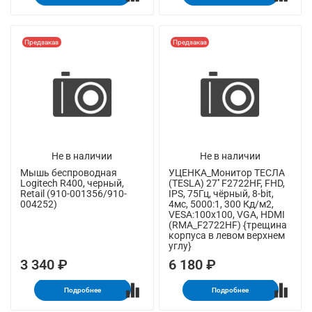
Предзаказ
Предзаказ
Не в наличии
Не в наличии
Мышь беспроводная
УЦЕНКА_Монитор ТЕСЛА
Logitech R400, черный,
(TESLA) 27'' F2722HF, FHD,
Retail (910-001356/910-
IPS, 75Гц, чёрный, 8-bit,
004252)
4мс, 5000:1, 300 Кд/м2,
VESA:100x100, VGA, HDMI
(RMA_F2722HF) {трещина
корпуса в левом верхнем
углу}
3 340 ₽
6 180 ₽
Подробнее
Подробнее