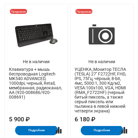
Предзаказ
Предзаказ
Не в наличии
Не в наличии
Клавиатура + мышь
УЦЕНКА_Монитор ТЕСЛА
беспроводная Logitech
(TESLA) 27'' F2722HF, FHD,
MK540 ADVANCED,
IPS, 75Гц, чёрный, 8-bit,
1000dpi, черный, Retail,
4мс, 5000:1, 300 Кд/м2,
мембранная, радиоканал,
VESA:100x100, VGA, HDMI
AA (920-008686/920-
(RMA_F2722HF) {черный
008691)
битый пиксель, а также
серый пиксель или
пылинка в левой нижней
четверти экрана}
5 900 ₽
6 180 ₽
Подробнее
Подробнее