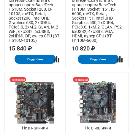
Материнская плата с
Материнская плата с
процессором BaseTech
процессором BaseTech
H510M, Socket1200, i3-
H110M, Socket1151, i5-
10105, mATX, Retail,
6600, mATX, Retail,
Socket1200, Intel UHD
Socket1151, Intel UHD
Graphics 630, 2xDDR4,
Graphics 530, 2xDDR4,
PCIe3.0, 2xM.2, GLAN, M.2
PCIe3.0, 1xM.2, GLAN, PS2,
WiFi, 6xUSB2, 6xUSB3,
6xUSB2, 4xUSB3, VGA,
2xHDMI, DP, кулер CPU (BT-
HDMI, кулер CPU (BT-
H510M-10105)
H110M-6600)
15 840 ₽
10 820 ₽
Подробнее
Подробнее
Предзаказ
Предзаказ
Не в наличии
Не в наличии