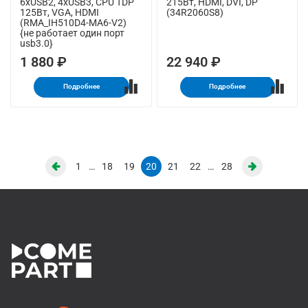
6xUSB2, 4xUSB3, CPU TDP
215Вт, HDMI, DVI, DP
125Вт, VGA, HDMI
(34R2060S8)
(RMA_IH510D4-MA6-V2)
{не работает один порт
usb3.0}
1 880 ₽
22 940 ₽
Подробнее
Подробнее
1
…
18
19
20
21
22
…
28