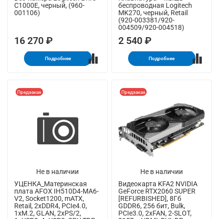
C1000E, черный, (960-
беспроводная Logitech
001106)
MK270, черный, Retail
(920-003381/920-
004509/920-004518)
16 270 ₽
2 540 ₽
Подробнее
Подробнее
Предзаказ
Предзаказ
Не в наличии
Не в наличии
УЦЕНКА_Материнская
Видеокарта KFA2 NVIDIA
плата AFOX IH510D4-MA6-
GeForce RTX2060 SUPER
V2, Socket1200, mATX,
[REFURBISHED], 8Гб
Retail, 2xDDR4, PCIe4.0,
GDDR6, 256 бит, Bulk,
1xM.2, GLAN, 2xPS/2,
PCIe3.0, 2xFAN, 2-SLOT,