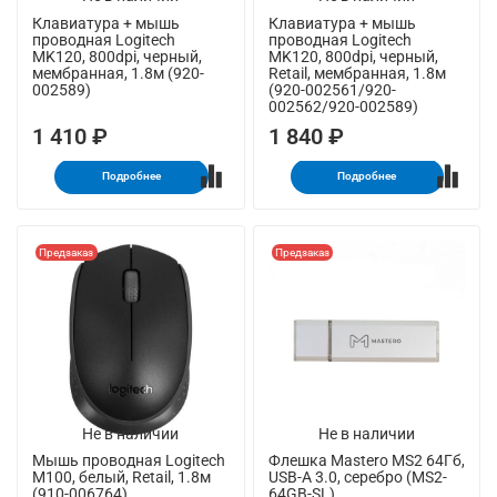
Клавиатура + мышь
Клавиатура + мышь
проводная Logitech
проводная Logitech
MK120, 800dpi, черный,
MK120, 800dpi, черный,
мембранная, 1.8м (920-
Retail, мембранная, 1.8м
002589)
(920-002561/920-
002562/920-002589)
1 410 ₽
1 840 ₽
Подробнее
Подробнее
Предзаказ
Предзаказ
Не в наличии
Не в наличии
Мышь проводная Logitech
Флешка Mastero MS2 64Гб,
M100, белый, Retail, 1.8м
USB-A 3.0, серебро (MS2-
(910-006764)
64GB-SL)