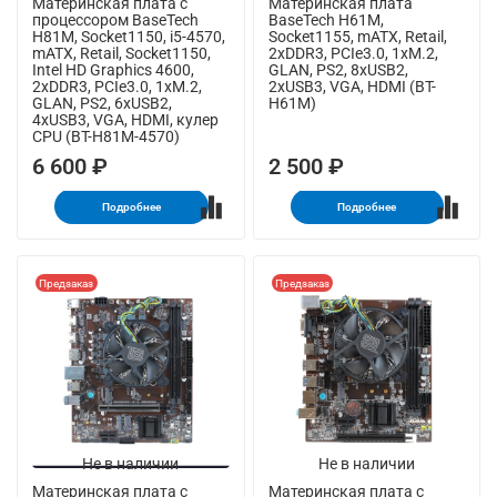
Материнская плата с
Материнская плата
процессором BaseTech
BaseTech H61M,
H81M, Socket1150, i5-4570,
Socket1155, mATX, Retail,
mATX, Retail, Socket1150,
2xDDR3, PCIe3.0, 1xM.2,
Intel HD Graphics 4600,
GLAN, PS2, 8xUSB2,
2xDDR3, PCIe3.0, 1xM.2,
2xUSB3, VGA, HDMI (BT-
GLAN, PS2, 6xUSB2,
H61M)
4xUSB3, VGA, HDMI, кулер
CPU (BT-H81M-4570)
6 600 ₽
2 500 ₽
Подробнее
Подробнее
Предзаказ
Предзаказ
Не в наличии
Не в наличии
Материнская плата с
Материнская плата с