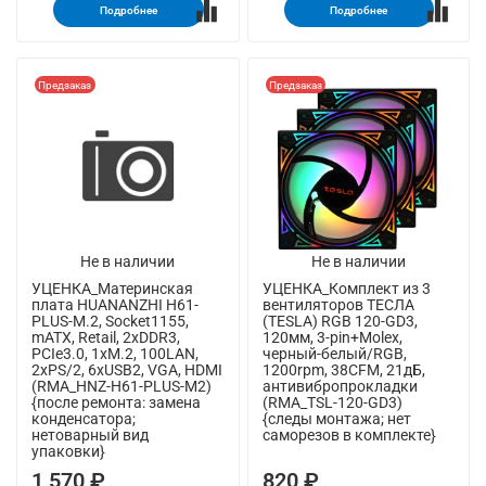
Подробнее
Подробнее
Предзаказ
Предзаказ
Не в наличии
Не в наличии
УЦЕНКА_Материнская
УЦЕНКА_Комплект из 3
плата HUANANZHI H61-
вентиляторов ТЕСЛА
PLUS-M.2, Socket1155,
(TESLA) RGB 120-GD3,
mATX, Retail, 2xDDR3,
120мм, 3-pin+Molex,
PCIe3.0, 1xM.2, 100LAN,
черный-белый/RGB,
2xPS/2, 6xUSB2, VGA, HDMI
1200rpm, 38CFM, 21дБ,
(RMA_HNZ-H61-PLUS-M2)
антивибропрокладки
{после ремонта: замена
(RMA_TSL-120-GD3)
конденсатора;
{следы монтажа; нет
нетоварный вид
саморезов в комплекте}
упаковки}
1 570 ₽
820 ₽