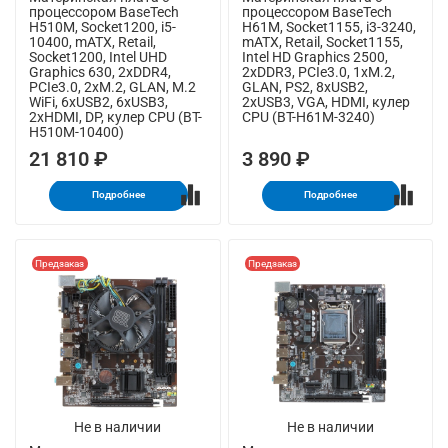
процессором BaseTech
процессором BaseTech
H510M, Socket1200, i5-
H61M, Socket1155, i3-3240,
10400, mATX, Retail,
mATX, Retail, Socket1155,
Socket1200, Intel UHD
Intel HD Graphics 2500,
Graphics 630, 2xDDR4,
2xDDR3, PCIe3.0, 1xM.2,
PCIe3.0, 2xM.2, GLAN, M.2
GLAN, PS2, 8xUSB2,
WiFi, 6xUSB2, 6xUSB3,
2xUSB3, VGA, HDMI, кулер
2xHDMI, DP, кулер CPU (BT-
CPU (BT-H61M-3240)
H510M-10400)
21 810 ₽
3 890 ₽
Подробнее
Подробнее
Предзаказ
Предзаказ
Не в наличии
Не в наличии