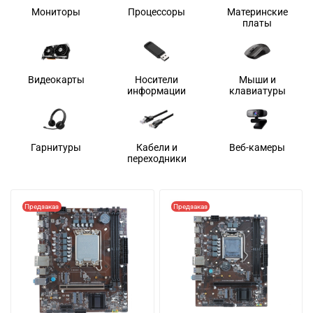
Мониторы
Процессоры
Материнские
платы
Видеокарты
Носители
Мыши и
информации
клавиатуры
Гарнитуры
Кабели и
Веб-камеры
переходники
Предзаказ
Предзаказ