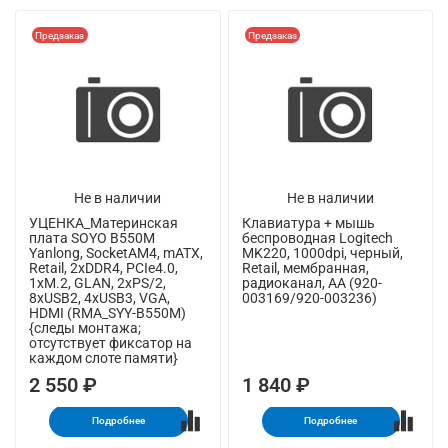
Предзаказ
Предзаказ
Не в наличии
Не в наличии
УЦЕНКА_Материнская
Клавиатура + мышь
плата SOYO B550M
беспроводная Logitech
Yanlong, SocketAM4, mATX,
MK220, 1000dpi, черный,
Retail, 2xDDR4, PCIe4.0,
Retail, мембранная,
1xM.2, GLAN, 2xPS/2,
радиоканал, AA (920-
8xUSB2, 4xUSB3, VGA,
003169/920-003236)
HDMI (RMA_SYY-B550M)
{следы монтажа;
отсутствует фиксатор на
каждом слоте памяти}
2 550 ₽
1 840 ₽
Подробнее
Подробнее