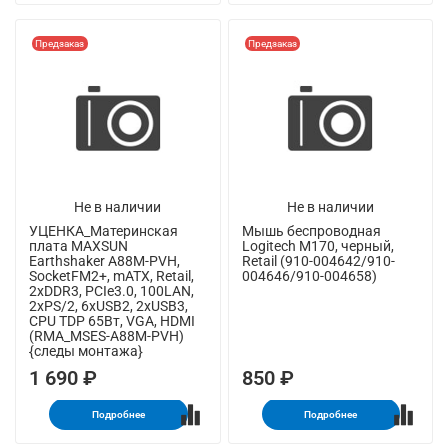
Предзаказ
Предзаказ
Не в наличии
Не в наличии
УЦЕНКА_Материнская
Мышь беспроводная
плата MAXSUN
Logitech M170, черный,
Earthshaker A88M-PVH,
Retail (910-004642/910-
SocketFM2+, mATX, Retail,
004646/910-004658)
2xDDR3, PCIe3.0, 100LAN,
2xPS/2, 6xUSB2, 2xUSB3,
CPU TDP 65Вт, VGA, HDMI
(RMA_MSES-A88M-PVH)
{следы монтажа}
1 690 ₽
850 ₽
Подробнее
Подробнее