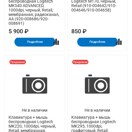
беспроводная Logitech
Logitech M170, черный,
MK540 ADVANCED,
Retail (910-004642/910-
1000dpi, черный, Retail,
004646/910-004658)
мембранная, радиоканал,
AA (920-008686/920-
008691)
5 900 ₽
850 ₽
Подробнее
Подробнее
Предзаказ
Предзаказ
Не в наличии
Не в наличии
Клавиатура + мышь
Клавиатура + мышь
беспроводная Logitech
беспроводная Logitech
MK220, 1000dpi, черный,
MK295, 1000dpi,
Retail, мембранная,
графитовый, Retail,