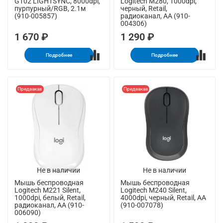
G102 LIGHTSYNC, 8000dpi,
Logitech M280, 1000dpi,
пурпурный/RGB, 2.1м
черный, Retail,
(910-005857)
радиоканал, AA (910-
004306)
1 670 ₽
1 290 ₽
Подробнее
Подробнее
Предзаказ
Предзаказ
Не в наличии
Не в наличии
Мышь беспроводная
Мышь беспроводная
Logitech M221 Silent,
Logitech M240 Silent,
1000dpi, белый, Retail,
4000dpi, черный, Retail, AA
радиоканал, AA (910-
(910-007078)
006090)