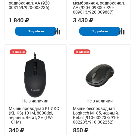
радиоканал, AA (920-
мембранная, радиоканал,
003169/920-003236)
AA (920-009800/920-
009813/920-009807)
1 840 ₽
3 430 ₽
Подробнее
Подробнее
Предзаказ
Предзаказ
Не в наличии
Не в наличии
Мышь проводная КЛИКС
Мышь беспроводная
(KLIKS) 101M, 8000dpi,
Logitech M185, черный,
черный, Retail, 2м (LW-
Retail (910-002238/910-
101M)
002235/910-002252)
340 ₽
850 ₽