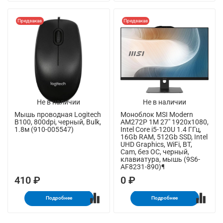
Предзаказ
Предзаказ
Не в наличии
Не в наличии
Мышь проводная Logitech
Моноблок MSI Modern
B100, 800dpi, черный, Bulk,
AM272P 1M 27" 1920x1080,
1.8м (910-005547)
Intel Core i5-120U 1.4 ГГц,
16Gb RAM, 512Gb SSD, Intel
UHD Graphics, WiFi, BT,
Cam, без ОС, черный,
клавиатура, мышь (9S6-
AF8231-890)¶
410 ₽
0 ₽
Подробнее
Подробнее