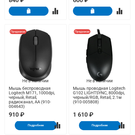
840 ₽
600 ₽
Предзаказ
Предзаказ
Не в наличии
Не в наличии
Мышь беспроводная
Мышь проводная Logitech
Logitech M171, 1000dpi,
G102 LIGHTSYNC, 8000dpi,
черный, Retail,
черный/RGB, Retail, 2.1м
радиоканал, AA (910-
(910-005808)
004643)
910 ₽
1 610 ₽
Подробнее
Подробнее