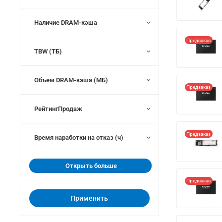
Наличие DRAM-кэша
Предзаказ
TBW (ТБ)
Объем DRAM-кэша (МБ)
Предзаказ
РейтингПродаж
Предзаказ
Время наработки на отказ (ч)
Открыть больше
Предзаказ
Применить