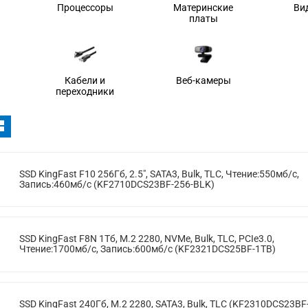
Процессоры
Материнские
Ви
платы
Кабели и
Веб-камеры
переходники
SSD KingFast F10 256Гб, 2.5", SATA3, Bulk, TLC, Чтение:550мб/с,
Запись:460мб/с (KF2710DCS23BF-256-BLK)
SSD KingFast F8N 1Тб, M.2 2280, NVMe, Bulk, TLC, PCIe3.0,
Чтение:1700мб/с, Запись:600мб/с (KF2321DCS25BF-1TB)
SSD KingFast 240Гб, M.2 2280, SATA3, Bulk, TLC (KF2310DCS23BF