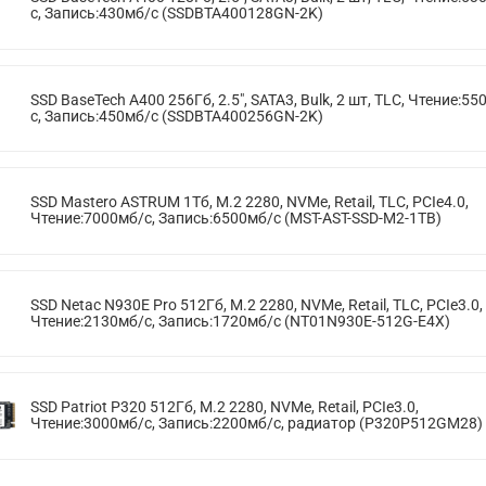
с, Запись:430мб/с (SSDBTA400128GN-2K)
SSD BaseTech A400 256Гб, 2.5", SATA3, Bulk, 2 шт, TLC, Чтение:55
с, Запись:450мб/с (SSDBTA400256GN-2K)
SSD Mastero ASTRUM 1Тб, M.2 2280, NVMe, Retail, TLC, PCIe4.0,
Чтение:7000мб/с, Запись:6500мб/с (MST-AST-SSD-M2-1TB)
SSD Netac N930E Pro 512Гб, M.2 2280, NVMe, Retail, TLC, PCIe3.0,
Чтение:2130мб/с, Запись:1720мб/с (NT01N930E-512G-E4X)
SSD Patriot P320 512Гб, M.2 2280, NVMe, Retail, PCIe3.0,
Чтение:3000мб/с, Запись:2200мб/с, радиатор (P320P512GM28)