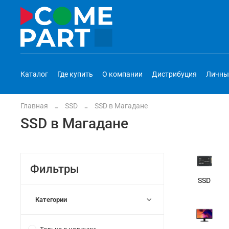
Каталог
Где купить
О компании
Дистрибуция
Личны
Главная
SSD
SSD в Магадане
SSD в Магадане
Фильтры
SSD
Категории