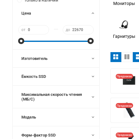
Только в наличии
Мониторы
Цена
—
от
до
Гарнитуры
Изготовитель
Ёмкость SSD
Предзаказ
Максимальная скорость чтения
(МБ/С)
Предзаказ
Модель
Форм-фактор SSD
Предзаказ