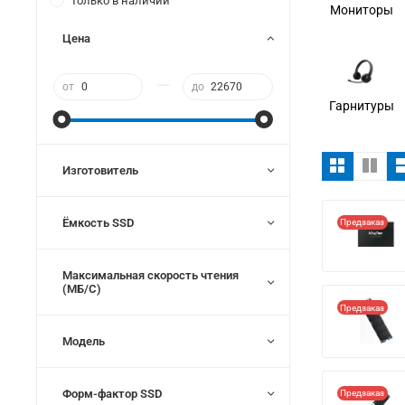
Только в наличии
Мониторы
Цена
—
от
до
Гарнитуры
Изготовитель
Ёмкость SSD
Предзаказ
Максимальная скорость чтения
(МБ/С)
Предзаказ
Модель
Форм-фактор SSD
Предзаказ