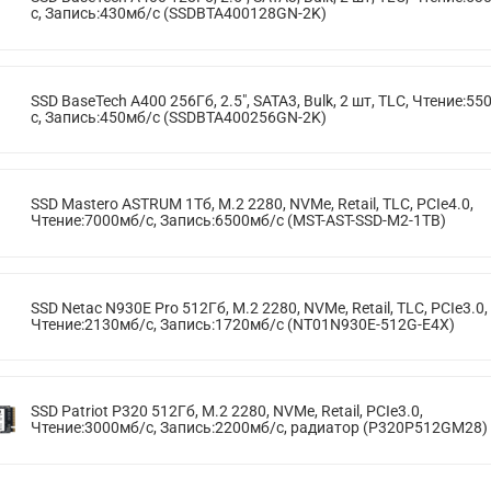
с, Запись:430мб/с (SSDBTA400128GN-2K)
SSD BaseTech A400 256Гб, 2.5", SATA3, Bulk, 2 шт, TLC, Чтение:55
с, Запись:450мб/с (SSDBTA400256GN-2K)
SSD Mastero ASTRUM 1Тб, M.2 2280, NVMe, Retail, TLC, PCIe4.0,
Чтение:7000мб/с, Запись:6500мб/с (MST-AST-SSD-M2-1TB)
SSD Netac N930E Pro 512Гб, M.2 2280, NVMe, Retail, TLC, PCIe3.0,
Чтение:2130мб/с, Запись:1720мб/с (NT01N930E-512G-E4X)
SSD Patriot P320 512Гб, M.2 2280, NVMe, Retail, PCIe3.0,
Чтение:3000мб/с, Запись:2200мб/с, радиатор (P320P512GM28)