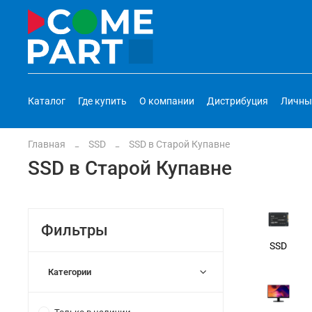
Каталог
Где купить
О компании
Дистрибуция
Личны
Главная
SSD
SSD в Старой Купавне
SSD в Старой Купавне
Фильтры
SSD
Категории