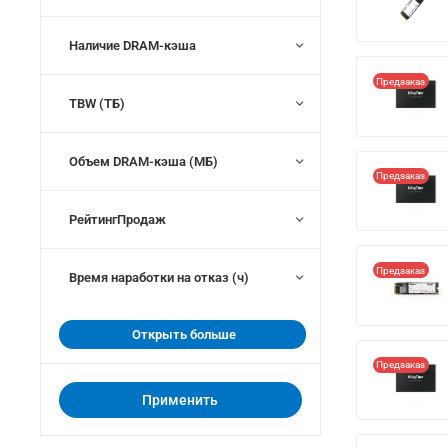
Наличие DRAM-кэша
Предзаказ
TBW (ТБ)
Объем DRAM-кэша (МБ)
Предзаказ
РейтингПродаж
Предзаказ
Время наработки на отказ (ч)
Открыть больше
Предзаказ
Применить