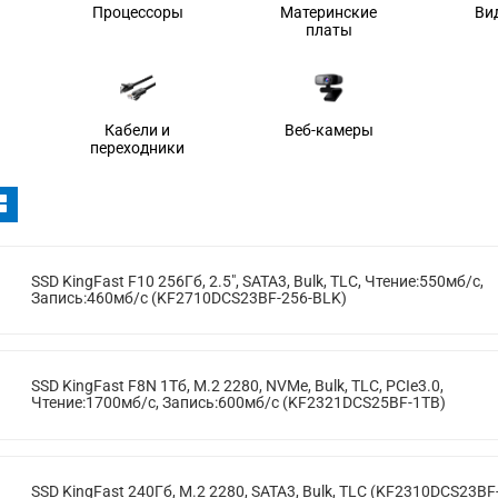
Процессоры
Материнские
Ви
платы
Кабели и
Веб-камеры
переходники
SSD KingFast F10 256Гб, 2.5", SATA3, Bulk, TLC, Чтение:550мб/с,
Запись:460мб/с (KF2710DCS23BF-256-BLK)
SSD KingFast F8N 1Тб, M.2 2280, NVMe, Bulk, TLC, PCIe3.0,
Чтение:1700мб/с, Запись:600мб/с (KF2321DCS25BF-1TB)
SSD KingFast 240Гб, M.2 2280, SATA3, Bulk, TLC (KF2310DCS23BF