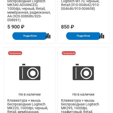
беспроводная Logitech
Logitech M170, черный,
MK540 ADVANCED,
Retail (910-004642/910-
1000dpi, черный, Retail,
004646/910-004658)
мембранная, радиоканал,
AA (920-008686/920-
008691)
5 900 ₽
850 ₽
Подробнее
Подробнее
Предзаказ
Предзаказ
Не в наличии
Не в наличии
Клавиатура + мышь
Клавиатура + мышь
беспроводная Logitech
беспроводная Logitech
MK220, 1000dpi, черный,
MK295, 1000dpi,
Retail, мембранная,
графитовый, Retail,