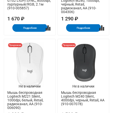
G102 LIGHTSYNC, 8000dpi,
Logitech M280, 1000dpi,
пурпурный/RGB, 2.1м
черный, Retail,
(910-005857)
радиоканал, AA (910-
004306)
1 670 ₽
1 290 ₽
Подробнее
Подробнее
Предзаказ
Предзаказ
Не в наличии
Не в наличии
Мышь беспроводная
Мышь беспроводная
Logitech M221 Silent,
Logitech M240 Silent,
1000dpi, белый, Retail,
4000dpi, черный, Retail, AA
радиоканал, AA (910-
(910-007078)
006090)