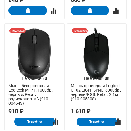
840 ₽
600 ₽
Предзаказ
Предзаказ
Не в наличии
Не в наличии
Мышь беспроводная
Мышь проводная Logitech
Logitech M171, 1000dpi,
G102 LIGHTSYNC, 8000dpi,
черный, Retail,
черный/RGB, Retail, 2.1м
радиоканал, AA (910-
(910-005808)
004643)
910 ₽
1 610 ₽
Подробнее
Подробнее