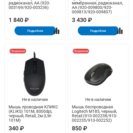
радиоканал, AA (920-
мембранная, радиоканал,
003169/920-003236)
AA (920-009800/920-
009813/920-009807)
1 840 ₽
3 430 ₽
Подробнее
Подробнее
Предзаказ
Предзаказ
Не в наличии
Не в наличии
Мышь проводная КЛИКС
Мышь беспроводная
(KLIKS) 101M, 8000dpi,
Logitech M185, черный,
черный, Retail, 2м (LW-
Retail (910-002238/910-
101M)
002235/910-002252)
340 ₽
850 ₽