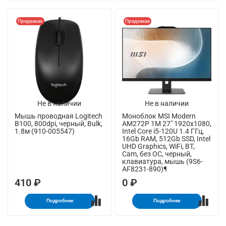
Предзаказ
Предзаказ
Не в наличии
Не в наличии
Мышь проводная Logitech
Моноблок MSI Modern
B100, 800dpi, черный, Bulk,
AM272P 1M 27" 1920x1080,
1.8м (910-005547)
Intel Core i5-120U 1.4 ГГц,
16Gb RAM, 512Gb SSD, Intel
UHD Graphics, WiFi, BT,
Cam, без ОС, черный,
клавиатура, мышь (9S6-
AF8231-890)¶
410 ₽
0 ₽
Подробнее
Подробнее