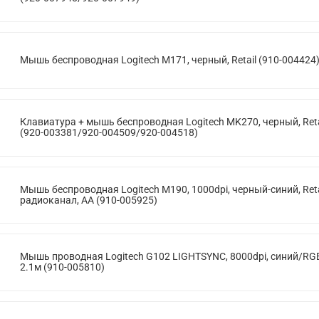
Мышь беспроводная Logitech M171, черный, Retail (910-004424
Клавиатура + мышь беспроводная Logitech MK270, черный, Reta
(920-003381/920-004509/920-004518)
Мышь беспроводная Logitech M190, 1000dpi, черный-синий, Reta
радиоканал, AA (910-005925)
Мышь проводная Logitech G102 LIGHTSYNC, 8000dpi, синий/RG
2.1м (910-005810)