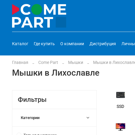
Каталог
Где купить
О компании
Дистрибуция
Личны
Главная
Come Part
Мышки
Мышки в Лихославл
Мышки в Лихославле
Фильтры
SSD
Категории