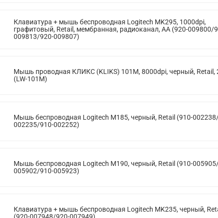
Клавиатура + мышь беспроводная Logitech MK295, 1000dpi,
графитовый, Retail, мембранная, радиоканал, AA (920-009800/9
009813/920-009807)
Мышь проводная КЛИКС (KLIKS) 101M, 8000dpi, черный, Retail,
(LW-101M)
Мышь беспроводная Logitech M185, черный, Retail (910-002238
002235/910-002252)
Мышь беспроводная Logitech M190, черный, Retail (910-005905
005902/910-005923)
Клавиатура + мышь беспроводная Logitech MK235, черный, Reta
(920-007948/920-007949)