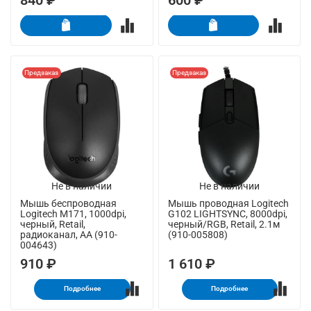
840 ₽
600 ₽
Предзаказ
Предзаказ
Не в наличии
Не в наличии
Мышь беспроводная
Мышь проводная Logitech
Logitech M171, 1000dpi,
G102 LIGHTSYNC, 8000dpi,
черный, Retail,
черный/RGB, Retail, 2.1м
радиоканал, AA (910-
(910-005808)
004643)
910 ₽
1 610 ₽
Подробнее
Подробнее