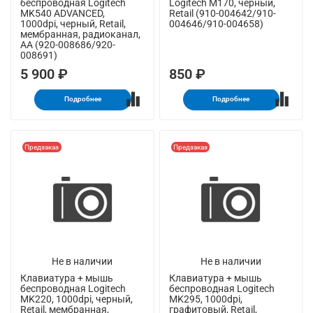
беспроводная Logitech
Logitech M170, черный,
MK540 ADVANCED,
Retail (910-004642/910-
1000dpi, черный, Retail,
004646/910-004658)
мембранная, радиоканал,
AA (920-008686/920-
008691)
5 900 ₽
850 ₽
Подробнее
Подробнее
Предзаказ
Предзаказ
Не в наличии
Не в наличии
Клавиатура + мышь
Клавиатура + мышь
беспроводная Logitech
беспроводная Logitech
MK220, 1000dpi, черный,
MK295, 1000dpi,
Retail, мембранная,
графитовый, Retail,