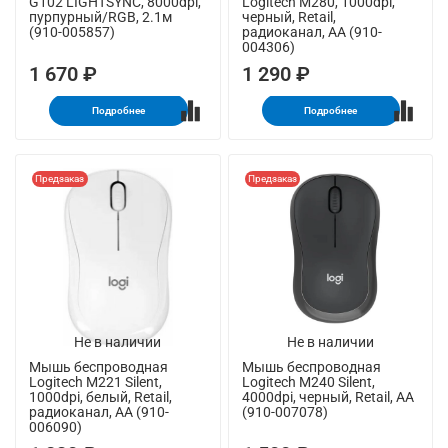
G102 LIGHTSYNC, 8000dpi,
Logitech M280, 1000dpi,
пурпурный/RGB, 2.1м
черный, Retail,
(910-005857)
радиоканал, AA (910-
004306)
1 670 ₽
1 290 ₽
Подробнее
Подробнее
Предзаказ
Предзаказ
Не в наличии
Не в наличии
Мышь беспроводная
Мышь беспроводная
Logitech M221 Silent,
Logitech M240 Silent,
1000dpi, белый, Retail,
4000dpi, черный, Retail, AA
радиоканал, AA (910-
(910-007078)
006090)