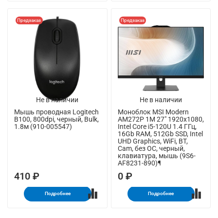
Предзаказ
Предзаказ
Не в наличии
Не в наличии
Мышь проводная Logitech
Моноблок MSI Modern
B100, 800dpi, черный, Bulk,
AM272P 1M 27" 1920x1080,
1.8м (910-005547)
Intel Core i5-120U 1.4 ГГц,
16Gb RAM, 512Gb SSD, Intel
UHD Graphics, WiFi, BT,
Cam, без ОС, черный,
клавиатура, мышь (9S6-
AF8231-890)¶
410 ₽
0 ₽
Подробнее
Подробнее