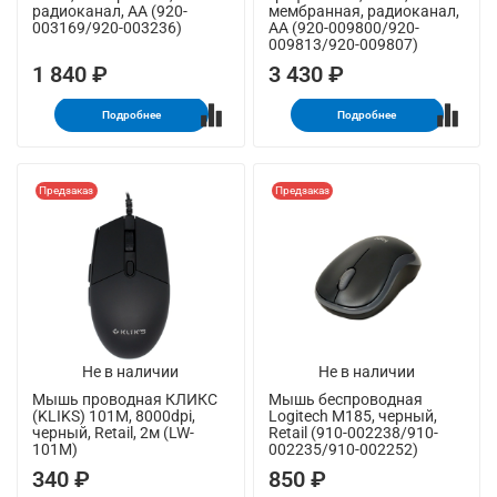
радиоканал, AA (920-
мембранная, радиоканал,
003169/920-003236)
AA (920-009800/920-
009813/920-009807)
1 840 ₽
3 430 ₽
Подробнее
Подробнее
Предзаказ
Предзаказ
Не в наличии
Не в наличии
Мышь проводная КЛИКС
Мышь беспроводная
(KLIKS) 101M, 8000dpi,
Logitech M185, черный,
черный, Retail, 2м (LW-
Retail (910-002238/910-
101M)
002235/910-002252)
340 ₽
850 ₽