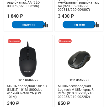
радиоканал, AA (920-
мембранная, радиоканал,
003169/920-003236)
AA (920-009800/920-
009813/920-009807)
1 840 ₽
3 430 ₽
Подробнее
Подробнее
Предзаказ
Предзаказ
Не в наличии
Не в наличии
Мышь проводная КЛИКС
Мышь беспроводная
(KLIKS) 101M, 8000dpi,
Logitech M185, черный,
черный, Retail, 2м (LW-
Retail (910-002238/910-
101M)
002235/910-002252)
340 ₽
850 ₽