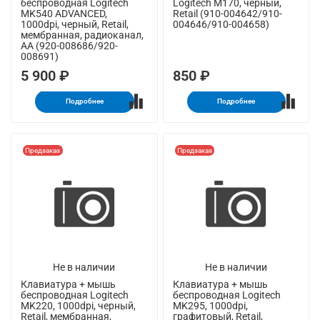
беспроводная Logitech
Logitech M170, черный,
MK540 ADVANCED,
Retail (910-004642/910-
1000dpi, черный, Retail,
004646/910-004658)
мембранная, радиоканал,
AA (920-008686/920-
008691)
5 900 ₽
850 ₽
Подробнее
Подробнее
Предзаказ
Предзаказ
Не в наличии
Не в наличии
Клавиатура + мышь
Клавиатура + мышь
беспроводная Logitech
беспроводная Logitech
MK220, 1000dpi, черный,
MK295, 1000dpi,
Retail, мембранная,
графитовый, Retail,