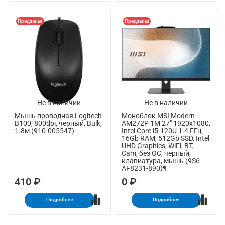
Предзаказ
Предзаказ
Не в наличии
Не в наличии
Мышь проводная Logitech
Моноблок MSI Modern
B100, 800dpi, черный, Bulk,
AM272P 1M 27" 1920x1080,
1.8м (910-005547)
Intel Core i5-120U 1.4 ГГц,
16Gb RAM, 512Gb SSD, Intel
UHD Graphics, WiFi, BT,
Cam, без ОС, черный,
клавиатура, мышь (9S6-
AF8231-890)¶
410 ₽
0 ₽
Подробнее
Подробнее