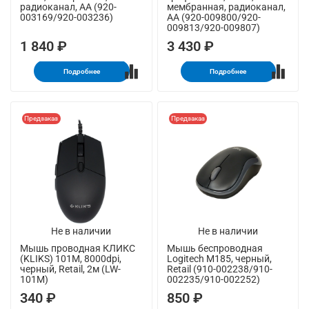
радиоканал, AA (920-
мембранная, радиоканал,
003169/920-003236)
AA (920-009800/920-
009813/920-009807)
1 840 ₽
3 430 ₽
Подробнее
Подробнее
Предзаказ
Предзаказ
Не в наличии
Не в наличии
Мышь проводная КЛИКС
Мышь беспроводная
(KLIKS) 101M, 8000dpi,
Logitech M185, черный,
черный, Retail, 2м (LW-
Retail (910-002238/910-
101M)
002235/910-002252)
340 ₽
850 ₽