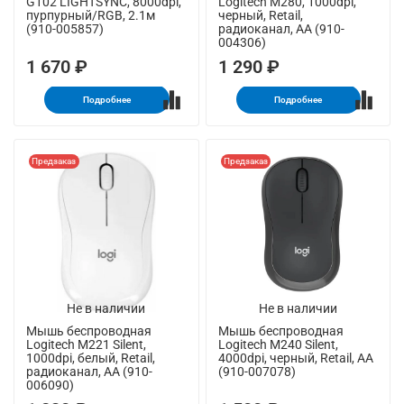
G102 LIGHTSYNC, 8000dpi,
Logitech M280, 1000dpi,
пурпурный/RGB, 2.1м
черный, Retail,
(910-005857)
радиоканал, AA (910-
004306)
1 670 ₽
1 290 ₽
Подробнее
Подробнее
Предзаказ
Предзаказ
Не в наличии
Не в наличии
Мышь беспроводная
Мышь беспроводная
Logitech M221 Silent,
Logitech M240 Silent,
1000dpi, белый, Retail,
4000dpi, черный, Retail, AA
радиоканал, AA (910-
(910-007078)
006090)