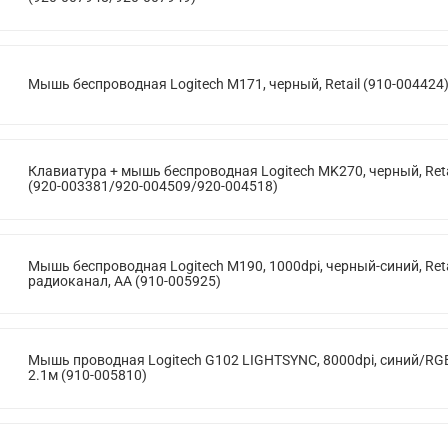
Мышь беспроводная Logitech M171, черный, Retail (910-004424
Клавиатура + мышь беспроводная Logitech MK270, черный, Reta
(920-003381/920-004509/920-004518)
Мышь беспроводная Logitech M190, 1000dpi, черный-синий, Reta
радиоканал, AA (910-005925)
Мышь проводная Logitech G102 LIGHTSYNC, 8000dpi, синий/RG
2.1м (910-005810)