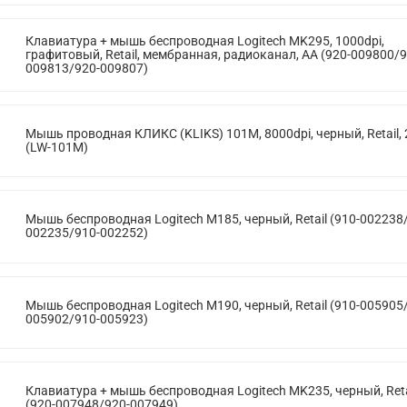
Клавиатура + мышь беспроводная Logitech MK295, 1000dpi,
графитовый, Retail, мембранная, радиоканал, AA (920-009800/9
009813/920-009807)
Мышь проводная КЛИКС (KLIKS) 101M, 8000dpi, черный, Retail,
(LW-101M)
Мышь беспроводная Logitech M185, черный, Retail (910-002238
002235/910-002252)
Мышь беспроводная Logitech M190, черный, Retail (910-005905
005902/910-005923)
Клавиатура + мышь беспроводная Logitech MK235, черный, Reta
(920-007948/920-007949)