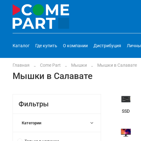
Каталог
Где купить
О компании
Дистрибуция
Личны
Главная
Come Part
Мышки
Мышки в Салавате
Мышки в Салавате
Фильтры
SSD
Категории