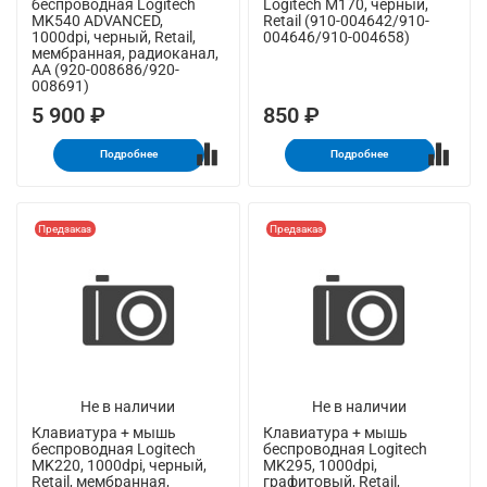
беспроводная Logitech
Logitech M170, черный,
MK540 ADVANCED,
Retail (910-004642/910-
1000dpi, черный, Retail,
004646/910-004658)
мембранная, радиоканал,
AA (920-008686/920-
008691)
5 900 ₽
850 ₽
Подробнее
Подробнее
Предзаказ
Предзаказ
Не в наличии
Не в наличии
Клавиатура + мышь
Клавиатура + мышь
беспроводная Logitech
беспроводная Logitech
MK220, 1000dpi, черный,
MK295, 1000dpi,
Retail, мембранная,
графитовый, Retail,