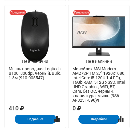
Предзаказ
Предзаказ
Не в наличии
Не в наличии
Мышь проводная Logitech
Моноблок MSI Modern
B100, 800dpi, черный, Bulk,
AM272P 1M 27" 1920x1080,
1.8м (910-005547)
Intel Core i5-120U 1.4 ГГц,
16Gb RAM, 512Gb SSD, Intel
UHD Graphics, WiFi, BT,
Cam, без ОС, черный,
клавиатура, мышь (9S6-
AF8231-890)¶
410 ₽
0 ₽
Подробнее
Подробнее