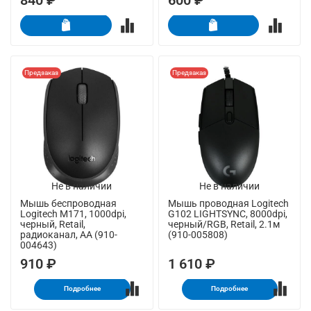
840 ₽
600 ₽
Предзаказ
Предзаказ
Не в наличии
Не в наличии
Мышь беспроводная
Мышь проводная Logitech
Logitech M171, 1000dpi,
G102 LIGHTSYNC, 8000dpi,
черный, Retail,
черный/RGB, Retail, 2.1м
радиоканал, AA (910-
(910-005808)
004643)
910 ₽
1 610 ₽
Подробнее
Подробнее