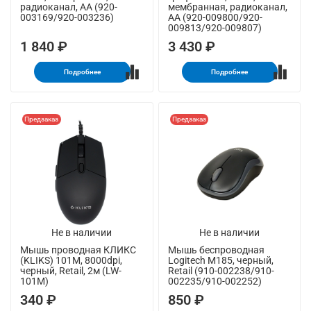
радиоканал, AA (920-
мембранная, радиоканал,
003169/920-003236)
AA (920-009800/920-
009813/920-009807)
1 840 ₽
3 430 ₽
Подробнее
Подробнее
Предзаказ
Предзаказ
Не в наличии
Не в наличии
Мышь проводная КЛИКС
Мышь беспроводная
(KLIKS) 101M, 8000dpi,
Logitech M185, черный,
черный, Retail, 2м (LW-
Retail (910-002238/910-
101M)
002235/910-002252)
340 ₽
850 ₽