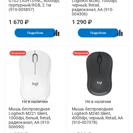
G102 LIGHTSYNC, 8000dpi,
Logitech M280, 1000dpi,
пурпурный/RGB, 2.1м
черный, Retail,
(910-005857)
радиоканал, AA (910-
004306)
1 670 ₽
1 290 ₽
Подробнее
Подробнее
Предзаказ
Предзаказ
Не в наличии
Не в наличии
Мышь беспроводная
Мышь беспроводная
Logitech M221 Silent,
Logitech M240 Silent,
1000dpi, белый, Retail,
4000dpi, черный, Retail, AA
радиоканал, AA (910-
(910-007078)
006090)