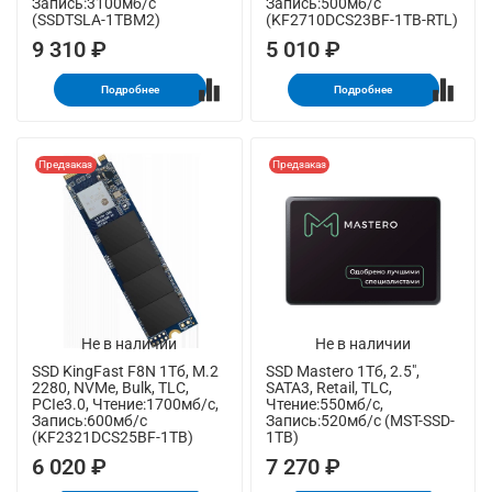
Запись:3100мб/с
Запись:500мб/с
(SSDTSLA-1TBM2)
(KF2710DCS23BF-1TB-RTL)
9 310 ₽
5 010 ₽
Подробнее
Подробнее
Предзаказ
Предзаказ
Не в наличии
Не в наличии
SSD KingFast F8N 1Тб, M.2
SSD Mastero 1Тб, 2.5",
2280, NVMe, Bulk, TLC,
SATA3, Retail, TLC,
PCIe3.0, Чтение:1700мб/с,
Чтение:550мб/с,
Запись:600мб/с
Запись:520мб/с (MST-SSD-
(KF2321DCS25BF-1TB)
1TB)
6 020 ₽
7 270 ₽