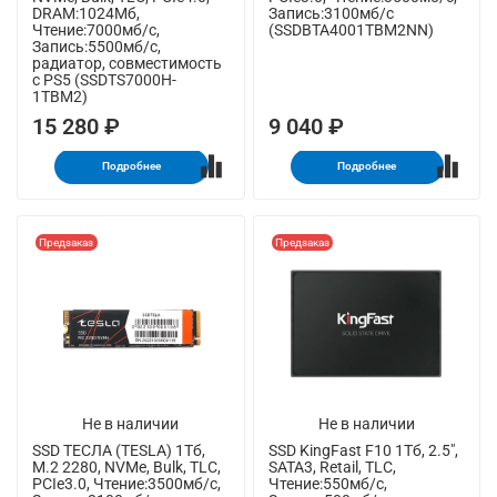
DRAM:1024Мб,
Запись:3100мб/с
Чтение:7000мб/с,
(SSDBTA4001TBM2NN)
Запись:5500мб/с,
радиатор, совместимость
с PS5 (SSDTS7000H-
1TBM2)
15 280 ₽
9 040 ₽
Подробнее
Подробнее
Предзаказ
Предзаказ
Не в наличии
Не в наличии
SSD ТЕСЛА (TESLA) 1Тб,
SSD KingFast F10 1Тб, 2.5",
M.2 2280, NVMe, Bulk, TLC,
SATA3, Retail, TLC,
PCIe3.0, Чтение:3500мб/с,
Чтение:550мб/с,