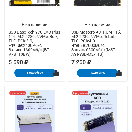
Не в наличии
Не в наличии
SSD BaseTech 970 EVO Plus
SSD Mastero ASTRUM 1Тб,
1Тб, M.2 2280, NVMe, Bulk,
M.2 2280, NVMe, Retail,
TLC, PCIe3.0,
TLC, PCIe4.0,
Чтение:2400мб/с,
Чтение:7000мб/с,
Запись:1300мб/с (BT-
Запись:6500мб/с (MST-
V7S1T0BW)
AST-SSD-M2-1TB)
5 590 ₽
7 260 ₽
Подробнее
Подробнее
Предзаказ
Предзаказ