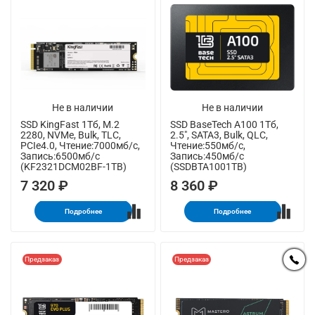
Не в наличии
Не в наличии
SSD KingFast 1Тб, M.2
SSD BaseTech A100 1Тб,
2280, NVMe, Bulk, TLC,
2.5", SATA3, Bulk, QLC,
PCIe4.0, Чтение:7000мб/с,
Чтение:550мб/с,
Запись:6500мб/с
Запись:450мб/с
(KF2321DCM02BF-1TB)
(SSDBTA1001TB)
7 320 ₽
8 360 ₽
Подробнее
Подробнее
Предзаказ
Предзаказ