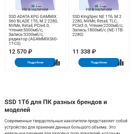
Не в наличии
Не в наличии
SSD ADATA XPG GAMMIX
SSD KingSpec NE 1Тб, M.2
S60 BLADE 1Тб, M.2 2280,
2280, NVMe, Retail, TLC,
NVMe, Retail, PCIe4.0,
PCIe3.0, Чтение:2200мб/с,
Чтение:5000мб/с,
Запись:1800мб/с (NE-1TB-
Запись:3200мб/с,
2280)
радиатор (AGAMMIXS60-
1T-CS)
12 570 ₽
11 338 ₽
Подробнее
Подробнее
SSD 1Тб для ПК разных брендов и
моделей
Современные твердотельные накопители представляет собой
устройство для хранения данных большого объема. Это
идеальное решение для рядовых пользователей, которым