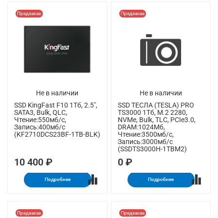
Предзаказ
Предзаказ
Не в наличии
Не в наличии
SSD KingFast F10 1Тб, 2.5",
SSD ТЕСЛА (TESLA) PRO
SATA3, Bulk, QLC,
TS3000 1Тб, M.2 2280,
Чтение:550мб/с,
NVMe, Bulk, TLC, PCIe3.0,
Запись:400мб/с
DRAM:1024Мб,
(KF2710DCS23BF-1TB-BLK)
Чтение:3500мб/с,
Запись:3000мб/с
(SSDTS3000H-1TBM2)
10 400 ₽
0 ₽
Подробнее
Подробнее
Предзаказ
Предзаказ