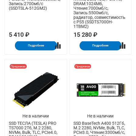
Запись:2700мб/с
DRAM:1024Мб,
(SSDTSLA-512GM2)
Чтение:7000мб/с,
Запись:5500мб/с,
радиатор, совместимость
с PS5 (SSDTS7000H-
1TBM2)
5 410 ₽
15 280 ₽
Подробнее
Подробнее
Предзаказ
Предзаказ
Не в наличии
Не в наличии
SSD ТЕСЛА (TESLA) PRO
SSD BaseTech A400 512Гб,
TS7000 2Тб, M.2 2280,
M.2 2280, NVMe, Bulk, TLC,
NVMe, Bulk, TLC, PCIe4.0,
PCIe3.0, Чтение:3300мб/с,