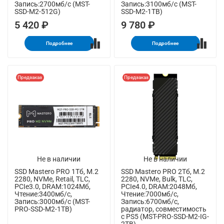
Запись:2700мб/с (MST-
Запись:3100мб/с (MST-
SSD-M2-512G)
SSD-M2-1TB)
5 420 ₽
9 780 ₽
Подробнее
Подробнее
Предзаказ
Предзаказ
Не в наличии
Не в наличии
SSD Mastero PRO 1Тб, M.2
SSD Mastero PRO 2Тб, M.2
2280, NVMe, Retail, TLC,
2280, NVMe, Bulk, TLC,
PCIe3.0, DRAM:1024Мб,
PCIe4.0, DRAM:2048Мб,
Чтение:3400мб/с,
Чтение:7000мб/с,
Запись:3000мб/с (MST-
Запись:6700мб/с,
PRO-SSD-M2-1TB)
радиатор, совместимость
с PS5 (MST-PRO-SSD-M2-IG-
2TB)