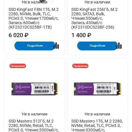
Не в наличии
Не в наличии
SSD KingFast F8N 1Тб, M.2
SSD KingFast 256Гб, M.2
2280, NVMe, Bulk, TLC,
2280, SATA3, Bulk,
PCIe3.0, Чтение:1700мб/с,
Чтение:550мб/с,
Запись:600мб/с
Запись:450мб/с
(KF2321DCS25BF-1TB)
(KF2310DCS23BF-256)
6 020 ₽
1 400 ₽
Подробнее
Подробнее
Предзаказ
Предзаказ
Не в наличии
Не в наличии
SSD Mastero 512Гб, M.2
SSD Mastero 1Тб, M.2 2280,
2280, NVMe, Retail, TLC,
NVMe, Retail, TLC, PCIe3.0,
PCIe3.0, Чтение:3300мб/с,
Чтение:3300мб/с,