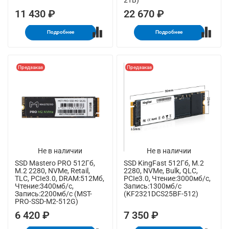
11 430 ₽
22 670 ₽
Подробнее
Подробнее
Предзаказ
Предзаказ
Не в наличии
Не в наличии
SSD Mastero PRO 512Гб,
SSD KingFast 512Гб, M.2
M.2 2280, NVMe, Retail,
2280, NVMe, Bulk, QLC,
TLC, PCIe3.0, DRAM:512Мб,
PCIe3.0, Чтение:3000мб/с,
Чтение:3400мб/с,
Запись:1300мб/с
Запись:2200мб/с (MST-
(KF2321DCS25BF-512)
PRO-SSD-M2-512G)
6 420 ₽
7 350 ₽