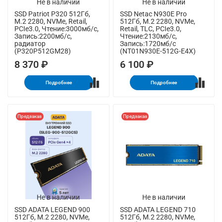
Не в наличии
Не в наличии
SSD Patriot P320 512Гб,
SSD Netac N930E Pro
M.2 2280, NVMe, Retail,
512Гб, M.2 2280, NVMe,
PCIe3.0, Чтение:3000мб/с,
Retail, TLC, PCIe3.0,
Запись:2200мб/с,
Чтение:2130мб/с,
радиатор
Запись:1720мб/с
(P320P512GM28)
(NT01N930E-512G-E4X)
8 370 ₽
6 100 ₽
Подробнее
Подробнее
Предзаказ
Предзаказ
Не в наличии
Не в наличии
SSD ADATA LEGEND 900
SSD ADATA LEGEND 710
512Гб, M.2 2280, NVMe,
512Гб, M.2 2280, NVMe,