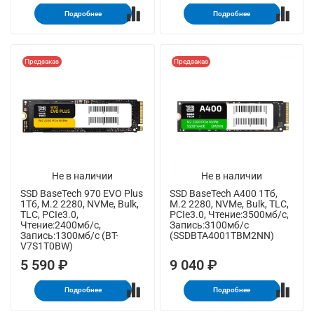
Подробнее
Подробнее
Предзаказ
Предзаказ
Не в наличии
Не в наличии
SSD BaseTech 970 EVO Plus
SSD BaseTech A400 1Тб,
1Тб, M.2 2280, NVMe, Bulk,
M.2 2280, NVMe, Bulk, TLC,
TLC, PCIe3.0,
PCIe3.0, Чтение:3500мб/с,
Чтение:2400мб/с,
Запись:3100мб/с
Запись:1300мб/с (BT-
(SSDBTA4001TBM2NN)
V7S1T0BW)
5 590 ₽
9 040 ₽
Подробнее
Подробнее