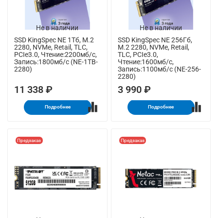
Не в наличии
Не в наличии
SSD KingSpec NE 1Тб, M.2
SSD KingSpec NE 256Гб,
2280, NVMe, Retail, TLC,
M.2 2280, NVMe, Retail,
PCIe3.0, Чтение:2200мб/с,
TLC, PCIe3.0,
Запись:1800мб/с (NE-1TB-
Чтение:1600мб/с,
2280)
Запись:1100мб/с (NE-256-
2280)
11 338 ₽
3 990 ₽
Подробнее
Подробнее
Предзаказ
Предзаказ