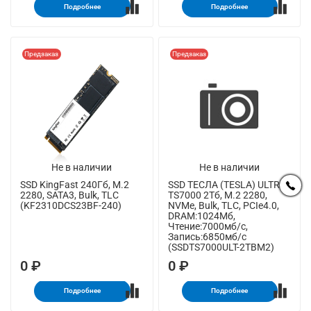
Подробнее
Подробнее
Предзаказ
Предзаказ
Не в наличии
Не в наличии
SSD KingFast 240Гб, M.2
SSD ТЕСЛА (TESLA) ULTRA
2280, SATA3, Bulk, TLC
TS7000 2Тб, M.2 2280,
(KF2310DCS23BF-240)
NVMe, Bulk, TLC, PCIe4.0,
DRAM:1024Мб,
Чтение:7000мб/с,
Запись:6850мб/с
(SSDTS7000ULT-2TBM2)
0 ₽
0 ₽
Подробнее
Подробнее