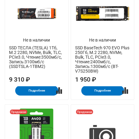
Не в наличии
Не в наличии
SSD ТЕСЛА (TESLA) 1Тб,
SSD BaseTech 970 EVO Plus
M.2 2280, NVMe, Bulk, TLC,
250Гб, M.2 2280, NVMe,
PCIe3.0, Чтение:3500мб/с,
Bulk, TLC, PCIe3.0,
Запись:3100мб/с
Чтение:2400мб/с,
(SSDTSLA-1TBM2)
Запись:1300мб/с (BT-
V7S250BW)
9 310 ₽
1 950 ₽
Подробнее
Подробнее
Предзаказ
Предзаказ