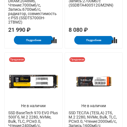
DRAM:2048Мб,
Запись:2700мб/с
Чтение:7000мб/с,
(SSDBTA400512GM2NN)
Запись:6700мб/с,
радиатор, совместимость
с PS5 (SSDTS7000H-
2TBM2)
21 990 ₽
8 080 ₽
Подробнее
Подробнее
Предзаказ
Предзаказ
Не в наличии
Не в наличии
SSD BaseTech 970 EVO Plus
SSD ТЕСЛА (TESLA) 2Тб,
500Гб, M.2 2280, NVMe,
M.2 2280, NVMe, Bulk, TLC,
Bulk, TLC, PCIe3.0,
PCIe3.0, Чтение:2000мб/с,
Чтение:2400мб/с,
Запись:1600мб/с