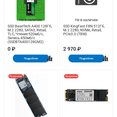
Не в наличии
Не в наличии
SSD BaseTech A400 128Гб,
SSD KingFast F8N 512Гб,
M.2 2280, SATA3, Retail,
M.2 2280, NVMe, Retail,
TLC, Чтение:520мб/с,
PCIe3.0 (TBW)
Запись:450мб/с
(SSDBTA400128GM2)
0 ₽
2 970 ₽
Подробнее
Подробнее
Предзаказ
Предзаказ