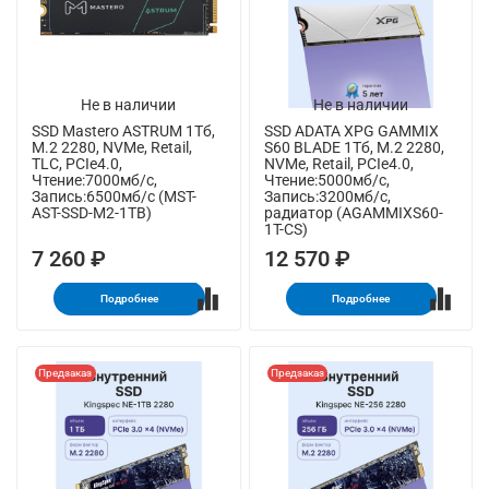
Не в наличии
Не в наличии
SSD Mastero ASTRUM 1Тб,
SSD ADATA XPG GAMMIX
M.2 2280, NVMe, Retail,
S60 BLADE 1Тб, M.2 2280,
TLC, PCIe4.0,
NVMe, Retail, PCIe4.0,
Чтение:7000мб/с,
Чтение:5000мб/с,
Запись:6500мб/с (MST-
Запись:3200мб/с,
AST-SSD-M2-1TB)
радиатор (AGAMMIXS60-
1T-CS)
7 260 ₽
12 570 ₽
Подробнее
Подробнее
Предзаказ
Предзаказ