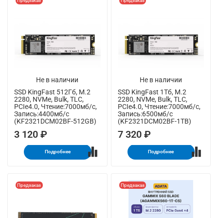
Предзаказ
Предзаказ
Не в наличии
Не в наличии
SSD KingFast 512Гб, M.2
SSD KingFast 1Тб, M.2
2280, NVMe, Bulk, TLC,
2280, NVMe, Bulk, TLC,
PCIe4.0, Чтение:7000мб/с,
PCIe4.0, Чтение:7000мб/с,
Запись:4400мб/с
Запись:6500мб/с
(KF2321DCM02BF-512GB)
(KF2321DCM02BF-1TB)
3 120 ₽
7 320 ₽
Подробнее
Подробнее
Предзаказ
Предзаказ