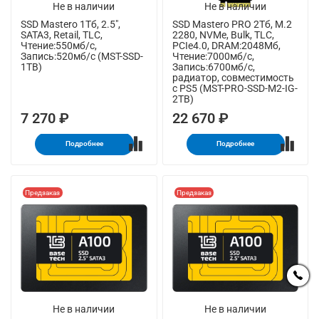
Не в наличии
Не в наличии
SSD Mastero 1Тб, 2.5",
SSD Mastero PRO 2Тб, M.2
SATA3, Retail, TLC,
2280, NVMe, Bulk, TLC,
Чтение:550мб/с,
PCIe4.0, DRAM:2048Мб,
Запись:520мб/с (MST-SSD-
Чтение:7000мб/с,
1TB)
Запись:6700мб/с,
радиатор, совместимость
с PS5 (MST-PRO-SSD-M2-IG-
2TB)
7 270 ₽
22 670 ₽
Подробнее
Подробнее
Предзаказ
Предзаказ
Не в наличии
Не в наличии