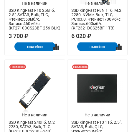
Не в наличии
Не в наличии
SSD KingFast F10 256Гб,
SSD KingFast F8N 1Тб, M.2
2.5", SATA3, Bulk, TLC,
2280, NVMe, Bulk, TLC,
Чтение:550мб/с,
PCIe3.0, Чтение:1700мб/с,
Запись:460мб/с
Запись:600мб/с
(KF2710DCS23BF-256-BLK)
(KF2321DCS25BF-1TB)
3 700 ₽
6 020 ₽
Подробнее
Подробнее
Предзаказ
Предзаказ
Не в наличии
Не в наличии
SSD KingFast 240Гб, M.2
SSD KingFast F10 1Тб, 2.5",
2280, SATA3, Bulk, TLC
SATA3, Bulk, QLC,
(KF2310DCS23BF-240)
Чтение:550мб/с,