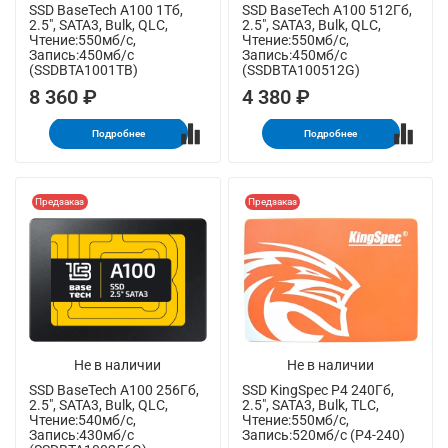
SSD BaseTech A100 1Тб,
SSD BaseTech A100 512Гб,
2.5", SATA3, Bulk, QLC,
2.5", SATA3, Bulk, QLC,
Чтение:550мб/с,
Чтение:550мб/с,
Запись:450мб/с
Запись:450мб/с
(SSDBTA1001TB)
(SSDBTA100512G)
8 360 ₽
4 380 ₽
Подробнее
Подробнее
Предзаказ
Предзаказ
Не в наличии
Не в наличии
SSD BaseTech A100 256Гб,
SSD KingSpec P4 240Гб,
2.5", SATA3, Bulk, QLC,
2.5", SATA3, Bulk, TLC,
Чтение:540мб/с,
Чтение:550мб/с,
Запись:430мб/с
Запись:520мб/с (P4-240)