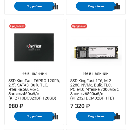
Подробнее
Подробнее
Предзаказ
Предзаказ
Не в наличии
Не в наличии
SSD KingFast F6PRO 120Гб,
SSD KingFast 1Тб, M.2
2.5", SATA3, Bulk, TLC,
2280, NVMe, Bulk, TLC,
Чтение:560мб/с,
PCIe4.0, Чтение:7000мб/с,
Запись:460мб/с
Запись:6500мб/с
(KF2710DCS23BF-120GB)
(KF2321DCM02BF-1TB)
980 ₽
7 320 ₽
Подробнее
Подробнее