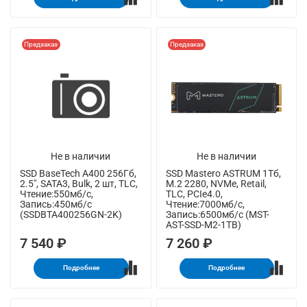
Предзаказ
Предзаказ
Не в наличии
Не в наличии
SSD BaseTech A400 256Гб,
SSD Mastero ASTRUM 1Тб,
2.5", SATA3, Bulk, 2 шт, TLC,
M.2 2280, NVMe, Retail,
Чтение:550мб/с,
TLC, PCIe4.0,
Запись:450мб/с
Чтение:7000мб/с,
(SSDBTA400256GN-2K)
Запись:6500мб/с (MST-
AST-SSD-M2-1TB)
7 540 ₽
7 260 ₽
Подробнее
Подробнее