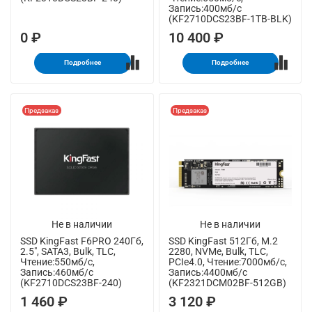
Запись:400мб/с
(KF2710DCS23BF-1TB-BLK)
0 ₽
10 400 ₽
Подробнее
Подробнее
Предзаказ
Предзаказ
Не в наличии
Не в наличии
SSD KingFast F6PRO 240Гб,
SSD KingFast 512Гб, M.2
2.5", SATA3, Bulk, TLC,
2280, NVMe, Bulk, TLC,
Чтение:550мб/с,
PCIe4.0, Чтение:7000мб/с,
Запись:460мб/с
Запись:4400мб/с
(KF2710DCS23BF-240)
(KF2321DCM02BF-512GB)
1 460 ₽
3 120 ₽