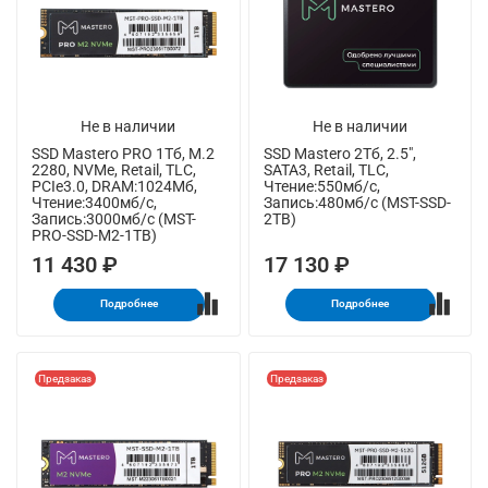
Не в наличии
Не в наличии
SSD Mastero PRO 1Тб, M.2
SSD Mastero 2Тб, 2.5",
2280, NVMe, Retail, TLC,
SATA3, Retail, TLC,
PCIe3.0, DRAM:1024Мб,
Чтение:550мб/с,
Чтение:3400мб/с,
Запись:480мб/с (MST-SSD-
Запись:3000мб/с (MST-
2TB)
PRO-SSD-M2-1TB)
11 430 ₽
17 130 ₽
Подробнее
Подробнее
Предзаказ
Предзаказ