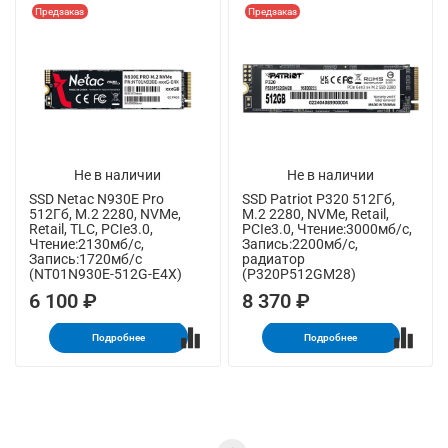
Предзаказ
Предзаказ
Не в наличии
Не в наличии
SSD Netac N930E Pro
SSD Patriot P320 512Гб,
512Гб, M.2 2280, NVMe,
M.2 2280, NVMe, Retail,
Retail, TLC, PCIe3.0,
PCIe3.0, Чтение:3000мб/с,
Чтение:2130мб/с,
Запись:2200мб/с,
Запись:1720мб/с
радиатор
(NT01N930E-512G-E4X)
(P320P512GM28)
6 100 ₽
8 370 ₽
Подробнее
Подробнее