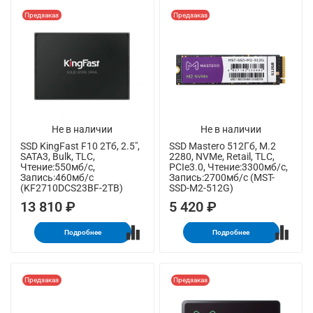
Предзаказ
Предзаказ
Не в наличии
Не в наличии
SSD KingFast F10 2Тб, 2.5",
SSD Mastero 512Гб, M.2
SATA3, Bulk, TLC,
2280, NVMe, Retail, TLC,
Чтение:550мб/с,
PCIe3.0, Чтение:3300мб/с,
Запись:460мб/с
Запись:2700мб/с (MST-
(KF2710DCS23BF-2TB)
SSD-M2-512G)
13 810 ₽
5 420 ₽
Подробнее
Подробнее
Предзаказ
Предзаказ