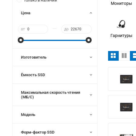
Только в наличии
Мониторы
Цена
—
от
до
Гарнитуры
Изготовитель
Ёмкость SSD
Максимальная скорость чтения
(МБ/С)
Модель
Форм-фактор SSD