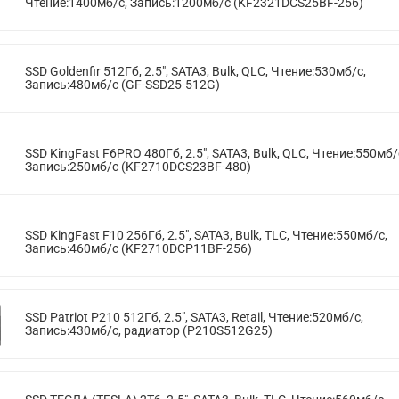
Чтение:1400мб/с, Запись:1200мб/с (KF2321DCS25BF-256)
SSD Goldenfir 512Гб, 2.5", SATA3, Bulk, QLC, Чтение:530мб/с,
Запись:480мб/с (GF-SSD25-512G)
SSD KingFast F6PRO 480Гб, 2.5", SATA3, Bulk, QLC, Чтение:550мб/
Запись:250мб/с (KF2710DCS23BF-480)
SSD KingFast F10 256Гб, 2.5", SATA3, Bulk, TLC, Чтение:550мб/с,
Запись:460мб/с (KF2710DCP11BF-256)
SSD Patriot P210 512Гб, 2.5", SATA3, Retail, Чтение:520мб/с,
Запись:430мб/с, радиатор (P210S512G25)