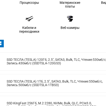
Процессоры
Материнские
Ви
платы
Кабели и
Веб-камеры
переходники
SSD ТЕСЛА (TESLA) 120Гб, 2.5", SATA3, Bulk, TLC, Чтение:530мб/с
Запись:430мб/с (SSDTSLA-120GS3)
SSD ТЕСЛА (TESLA) 1Тб, 2.5", SATA3, Bulk, TLC, Чтение:550мб/с,
Запись:500мб/с (SSDTSLA-1TBS3)
SSD KingFast 256Гб, M.2 2280, NVMe, Bulk, QLC, PCIe3.0,