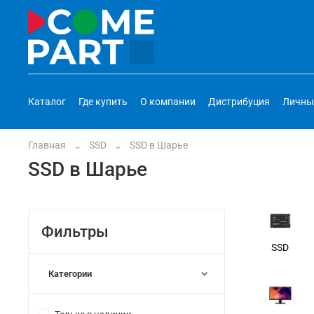
Каталог
Где купить
О компании
Дистрибуция
Личны
Главная
SSD
SSD в Шарье
SSD в Шарье
Фильтры
SSD
Категории