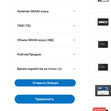
Наличие DRAM-кэша
TBW (ТБ)
Объем DRAM-кэша (МБ)
РейтингПродаж
Время наработки на отказ (ч)
Открыть больше
Применить
Предзаказ