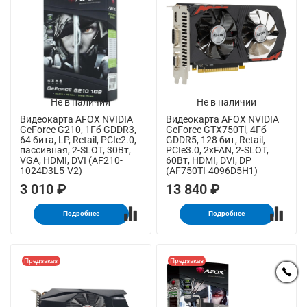
Не в наличии
Не в наличии
Видеокарта AFOX NVIDIA
Видеокарта AFOX NVIDIA
GeForce G210, 1Гб GDDR3,
GeForce GTX750Ti, 4Гб
64 бита, LP, Retail, PCIe2.0,
GDDR5, 128 бит, Retail,
пассивная, 2-SLOT, 30Вт,
PCIe3.0, 2xFAN, 2-SLOT,
VGA, HDMI, DVI (AF210-
60Вт, HDMI, DVI, DP
1024D3L5-V2)
(AF750TI-4096D5H1)
3 010 ₽
13 840 ₽
Подробнее
Подробнее
Предзаказ
Предзаказ