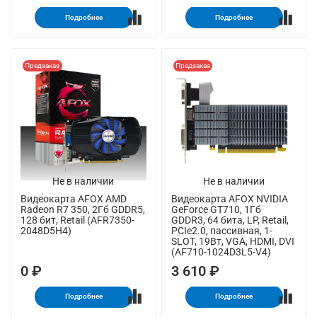
Подробнее
Подробнее
Предзаказ
Предзаказ
Не в наличии
Не в наличии
Видеокарта AFOX AMD
Видеокарта AFOX NVIDIA
Radeon R7 350, 2Гб GDDR5,
GeForce GT710, 1Гб
128 бит, Retail (AFR7350-
GDDR3, 64 бита, LP, Retail,
2048D5H4)
PCIe2.0, пассивная, 1-
SLOT, 19Вт, VGA, HDMI, DVI
(AF710-1024D3L5-V4)
0 ₽
3 610 ₽
Подробнее
Подробнее