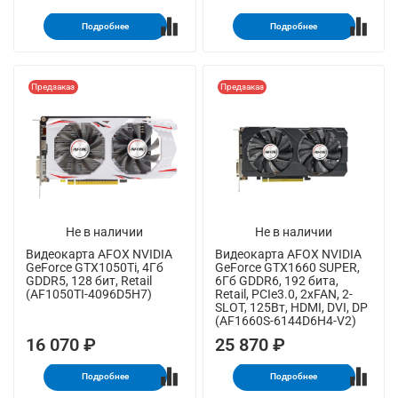
Подробнее
Подробнее
Предзаказ
Предзаказ
Не в наличии
Не в наличии
Видеокарта AFOX NVIDIA
Видеокарта AFOX NVIDIA
GeForce GTX1050Ti, 4Гб
GeForce GTX1660 SUPER,
GDDR5, 128 бит, Retail
6Гб GDDR6, 192 бита,
(AF1050TI-4096D5H7)
Retail, PCIe3.0, 2xFAN, 2-
SLOT, 125Вт, HDMI, DVI, DP
(AF1660S-6144D6H4-V2)
16 070 ₽
25 870 ₽
Подробнее
Подробнее