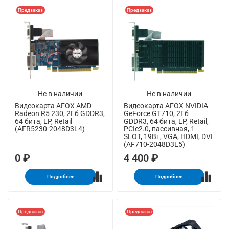
Предзаказ
Предзаказ
Не в наличии
Не в наличии
Видеокарта AFOX AMD
Видеокарта AFOX NVIDIA
Radeon R5 230, 2Гб GDDR3,
GeForce GT710, 2Гб
64 бита, LP, Retail
GDDR3, 64 бита, LP, Retail,
(AFR5230-2048D3L4)
PCIe2.0, пассивная, 1-
SLOT, 19Вт, VGA, HDMI, DVI
(AF710-2048D3L5)
0 ₽
4 400 ₽
Подробнее
Подробнее
Предзаказ
Предзаказ