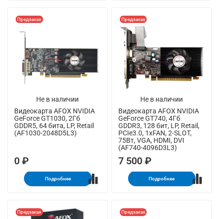
Предзаказ
Предзаказ
Не в наличии
Не в наличии
Видеокарта AFOX NVIDIA
Видеокарта AFOX NVIDIA
GeForce GT1030, 2Гб
GeForce GT740, 4Гб
GDDR5, 64 бита, LP, Retail
GDDR3, 128 бит, LP, Retail,
(AF1030-2048D5L3)
PCIe3.0, 1xFAN, 2-SLOT,
75Вт, VGA, HDMI, DVI
(AF740-4096D3L3)
0 ₽
7 500 ₽
Подробнее
Подробнее
Предзаказ
Предзаказ