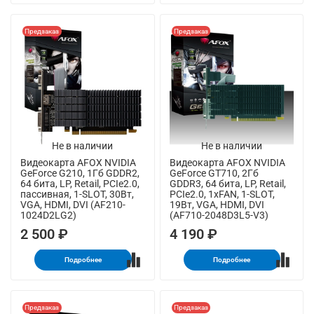
Предзаказ
Предзаказ
Не в наличии
Не в наличии
Видеокарта AFOX NVIDIA
Видеокарта AFOX NVIDIA
GeForce G210, 1Гб GDDR2,
GeForce GT710, 2Гб
64 бита, LP, Retail, PCIe2.0,
GDDR3, 64 бита, LP, Retail,
пассивная, 1-SLOT, 30Вт,
PCIe2.0, 1xFAN, 1-SLOT,
VGA, HDMI, DVI (AF210-
19Вт, VGA, HDMI, DVI
1024D2LG2)
(AF710-2048D3L5-V3)
2 500 ₽
4 190 ₽
Подробнее
Подробнее
Предзаказ
Предзаказ