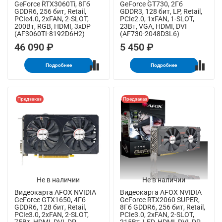
GeForce RTX3060Ti, 8Гб
GeForce GT730, 2Гб
GDDR6, 256 бит, Retail,
GDDR3, 128 бит, LP, Retail,
PCIe4.0, 2xFAN, 2-SLOT,
PCIe2.0, 1xFAN, 1-SLOT,
200Вт, RGB, HDMI, 3xDP
23Вт, VGA, HDMI, DVI
(AF3060TI-8192D6H2)
(AF730-2048D3L6)
46 090 ₽
5 450 ₽
Подробнее
Подробнее
Предзаказ
Предзаказ
Не в наличии
Не в наличии
Видеокарта AFOX NVIDIA
Видеокарта AFOX NVIDIA
GeForce GTX1650, 4Гб
GeForce RTX2060 SUPER,
GDDR6, 128 бит, Retail,
8Гб GDDR6, 256 бит, Retail,
PCIe3.0, 2xFAN, 2-SLOT,
PCIe3.0, 2xFAN, 2-SLOT,
75Вт, HDMI, DVI, DP
215Вт, LED, HDMI, DVI, DP