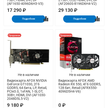
(AF1650-4096D6H3-V3)
(AF2060S-8196D6H4-V2)
17 290 ₽
29 130 ₽
Подробнее
Подробнее
Предзаказ
Предзаказ
Не в наличии
Не в наличии
Видеокарта AFOX NVIDIA
Видеокарта AFOX AMD
GeForce GT1030, 2Гб
Radeon RX 550, 4Гб GDDR5,
GDDR5, 64 бита, LP, Retail,
128 бит, Retail (AFRX550-
PCIe3.0, 1xFAN, 1-SLOT,
4096D5H4-V6)
30Вт, HDMI, DVI (AF1030-
2048D5L5-V2)
9 180 ₽
0 ₽