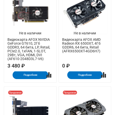
Не в наличии
Не в наличии
Видеокарта AFOX NVIDIA
Видеокарта AFOX AMD
GeForce GT610, 2Гб
Radeon RX 6500XT, 4Гб
GDDR3, 64 бита, LP, Retail,
GDDR6, 64 бита, Retail
PCIe2.0, 1xFAN, 1-SLOT,
(AFRX6500XT-4GD6H7)
29Вт, VGA, HDMI, DVI
(AF610-2048D3L7-V6)
3 480 ₽
0 ₽
Подробнее
Подробнее
Предзаказ
Предзаказ