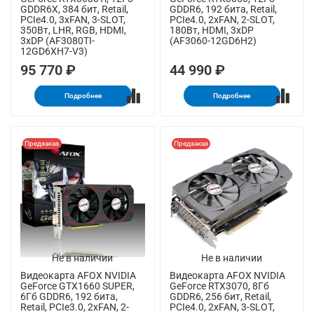
GDDR6X, 384 бит, Retail,
GDDR6, 192 бита, Retail,
PCIe4.0, 3xFAN, 3-SLOT,
PCIe4.0, 2xFAN, 2-SLOT,
350Вт, LHR, RGB, HDMI,
180Вт, HDMI, 3xDP
3xDP (AF3080TI-
(AF3060-12GD6H2)
12GD6XH7-V3)
95 770 ₽
44 990 ₽
Подробнее
Подробнее
Предзаказ
Предзаказ
Не в наличии
Не в наличии
Видеокарта AFOX NVIDIA
Видеокарта AFOX NVIDIA
GeForce GTX1660 SUPER,
GeForce RTX3070, 8Гб
6Гб GDDR6, 192 бита,
GDDR6, 256 бит, Retail,
Retail, PCIe3.0, 2xFAN, 2-
PCIe4.0, 2xFAN, 3-SLOT,