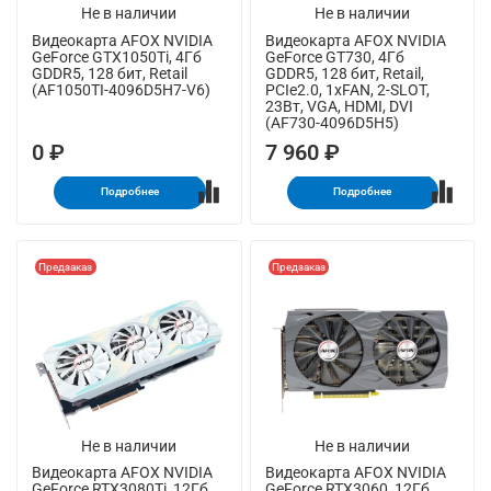
Не в наличии
Не в наличии
Видеокарта AFOX NVIDIA
Видеокарта AFOX NVIDIA
GeForce GTX1050Ti, 4Гб
GeForce GT730, 4Гб
GDDR5, 128 бит, Retail
GDDR5, 128 бит, Retail,
(AF1050TI-4096D5H7-V6)
PCIe2.0, 1xFAN, 2-SLOT,
23Вт, VGA, HDMI, DVI
(AF730-4096D5H5)
0 ₽
7 960 ₽
Подробнее
Подробнее
Предзаказ
Предзаказ
Не в наличии
Не в наличии
Видеокарта AFOX NVIDIA
Видеокарта AFOX NVIDIA
GeForce RTX3080Ti, 12Гб
GeForce RTX3060, 12Гб