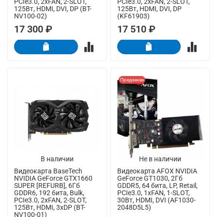
PCIe3.0, 2xFAN, 2-SLOT,
PCIe3.0, 2xFAN, 2-SLOT,
125Вт, HDMI, DVI, DP (BT-
125Вт, HDMI, DVI, DP
NV100-02)
(KF61903)
17 300 ₽
17 510 ₽
Предзаказ
В наличии
Не в наличии
Видеокарта BaseTech
Видеокарта AFOX NVIDIA
NVIDIA GeForce GTX1660
GeForce GT1030, 2Гб
SUPER [REFURB], 6Гб
GDDR5, 64 бита, LP, Retail,
GDDR6, 192 бита, Bulk,
PCIe3.0, 1xFAN, 1-SLOT,
PCIe3.0, 2xFAN, 2-SLOT,
30Вт, HDMI, DVI (AF1030-
125Вт, HDMI, 3xDP (BT-
2048D5L5)
NV100-01)