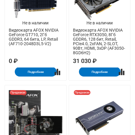
Не в наличии
Не в наличии
Видеокарта AFOX NVIDIA
Видеокарта AFOX NVIDIA
GeForce GT710, 2Гб
GeForce RTX3050, 8Гб
GDDR3, 64 бита, LP, Retail
GDDR6, 128 бит, Retail,
(AF710-2048D3L5-V2)
PCIe4.0, 2xFAN, 2-SLOT,
90Вт, HDMI, 3xDP (AF3050-
8GD6H2)
0 ₽
31 030 ₽
Подробнее
Подробнее
Предзаказ
Предзаказ