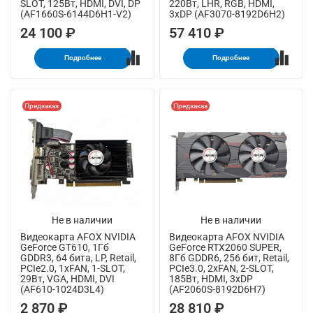
SLOT, 125Вт, HDMI, DVI, DP
220Вт, LHR, RGB, HDMI,
(AF1660S-6144D6H1-V2)
3xDP (AF3070-8192D6H2)
24 100 ₽
57 410 ₽
Подробнее
Подробнее
Предзаказ
Предзаказ
Не в наличии
Не в наличии
Видеокарта AFOX NVIDIA
Видеокарта AFOX NVIDIA
GeForce GT610, 1Гб
GeForce RTX2060 SUPER,
GDDR3, 64 бита, LP, Retail,
8Гб GDDR6, 256 бит, Retail,
PCIe2.0, 1xFAN, 1-SLOT,
PCIe3.0, 2xFAN, 2-SLOT,
29Вт, VGA, HDMI, DVI
185Вт, HDMI, 3xDP
(AF610-1024D3L4)
(AF2060S-8192D6H7)
2 870 ₽
28 810 ₽