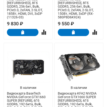
[REFURBISHED], 8Гб
[REFURBISHED], 8Гб
GDDR5, 256 бит, Bulk,
GDDR5, 256 бит, Bulk,
PCIe3.0, 2xFAN, 2-SLOT,
PCIe3.0, 2xFAN, 2-SLOT,
185Вт, HDMI, DVI, 3xDP
150Вт, HDMI, 3xDP (RX-
(11326-03)
580P8D6K924)
9 830 ₽
9 550 ₽
В наличии
В наличии
Видеокарта BaseTech
Видеокарта KFA2 NVIDIA
NVIDIA GeForce GTX1660
GeForce GTX1660 SUPER
SUPER [REFURB], 6Гб
[REFURBISHED], 6Гб
GDDR6, 192 бита, Bulk,
GDDR6, 192 бита, Bulk,