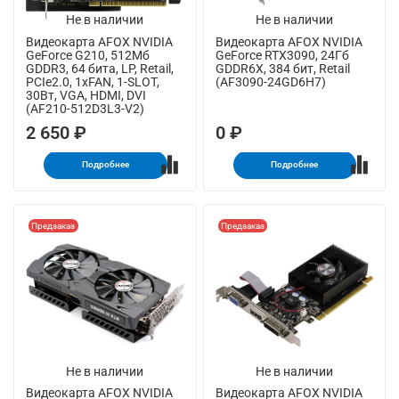
Не в наличии
Не в наличии
Видеокарта AFOX NVIDIA
Видеокарта AFOX NVIDIA
GeForce G210, 512Мб
GeForce RTX3090, 24Гб
GDDR3, 64 бита, LP, Retail,
GDDR6X, 384 бит, Retail
PCIe2.0, 1xFAN, 1-SLOT,
(AF3090-24GD6H7)
30Вт, VGA, HDMI, DVI
(AF210-512D3L3-V2)
2 650 ₽
0 ₽
Подробнее
Подробнее
Предзаказ
Предзаказ
Не в наличии
Не в наличии
Видеокарта AFOX NVIDIA
Видеокарта AFOX NVIDIA