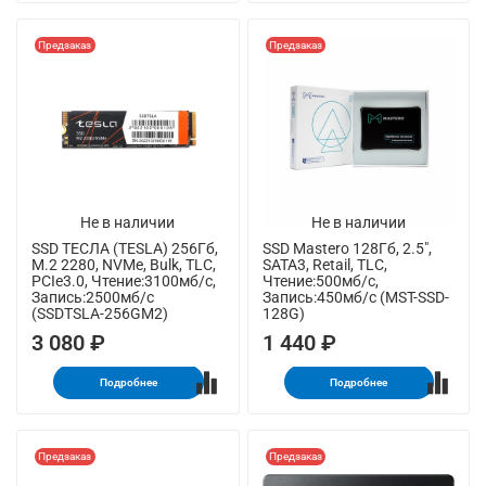
Предзаказ
Предзаказ
Не в наличии
Не в наличии
SSD ТЕСЛА (TESLA) 256Гб,
SSD Mastero 128Гб, 2.5",
M.2 2280, NVMe, Bulk, TLC,
SATA3, Retail, TLC,
PCIe3.0, Чтение:3100мб/с,
Чтение:500мб/с,
Запись:2500мб/с
Запись:450мб/с (MST-SSD-
(SSDTSLA-256GM2)
128G)
3 080 ₽
1 440 ₽
Подробнее
Подробнее
Предзаказ
Предзаказ