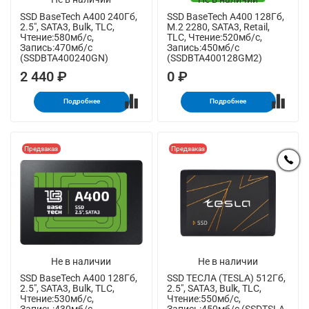
SSD BaseTech A400 240Гб,
SSD BaseTech A400 128Гб,
2.5", SATA3, Bulk, TLC,
M.2 2280, SATA3, Retail,
Чтение:580мб/с,
TLC, Чтение:520мб/с,
Запись:470мб/с
Запись:450мб/с
(SSDBTA400240GN)
(SSDBTA400128GM2)
2 440 ₽
0 ₽
Подробнее
Подробнее
Предзаказ
Предзаказ
Не в наличии
Не в наличии
SSD BaseTech A400 128Гб,
SSD ТЕСЛА (TESLA) 512Гб,
2.5", SATA3, Bulk, TLC,
2.5", SATA3, Bulk, TLC,
Чтение:530мб/с,
Чтение:550мб/с,