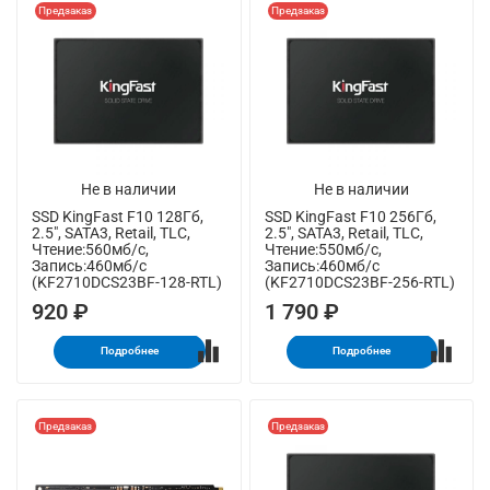
Предзаказ
Предзаказ
Не в наличии
Не в наличии
SSD KingFast F10 128Гб,
SSD KingFast F10 256Гб,
2.5", SATA3, Retail, TLC,
2.5", SATA3, Retail, TLC,
Чтение:560мб/с,
Чтение:550мб/с,
Запись:460мб/с
Запись:460мб/с
(KF2710DCS23BF-128-RTL)
(KF2710DCS23BF-256-RTL)
920 ₽
1 790 ₽
Подробнее
Подробнее
Предзаказ
Предзаказ