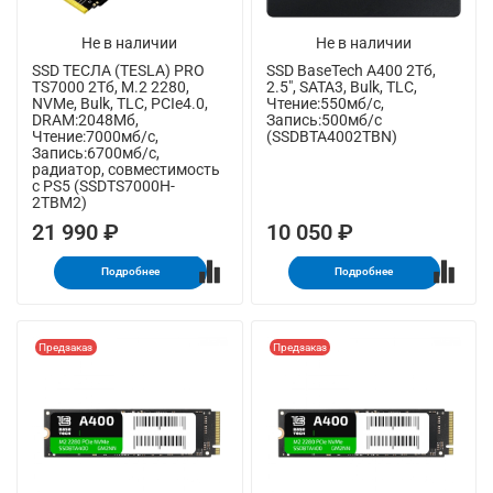
Не в наличии
Не в наличии
SSD ТЕСЛА (TESLA) PRO
SSD BaseTech A400 2Тб,
TS7000 2Тб, M.2 2280,
2.5", SATA3, Bulk, TLC,
NVMe, Bulk, TLC, PCIe4.0,
Чтение:550мб/с,
DRAM:2048Мб,
Запись:500мб/с
Чтение:7000мб/с,
(SSDBTA4002TBN)
Запись:6700мб/с,
радиатор, совместимость
с PS5 (SSDTS7000H-
2TBM2)
21 990 ₽
10 050 ₽
Подробнее
Подробнее
Предзаказ
Предзаказ