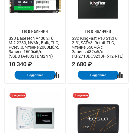
Не в наличии
Не в наличии
SSD BaseTech A400 2Тб,
SSD KingFast F10 512Гб,
M.2 2280, NVMe, Bulk, TLC,
2.5", SATA3, Retail, TLC,
PCIe3.0, Чтение:2000мб/с,
Чтение:550мб/с,
Запись:1600мб/с
Запись:482мб/с
(SSDBTA4002TBM2NN)
(KF2710DCS23BF-512-RTL)
10 340 ₽
2 680 ₽
Подробнее
Подробнее
Предзаказ
Предзаказ