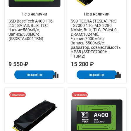
Не в наличии
Не в наличии
SSD BaseTech A400 1Тб,
SSD ТЕСЛА (TESLA) PRO
2.5", SATA3, Bulk, TLC,
TS7000 1Тб, M.2 2280,
Чтение:580мб/с,
NVMe, Bulk, TLC, PCIe4.0,
Запись:530мб/с
DRAM:1024Мб,
(SSDBTA4001TBN)
Чтение:7000мб/с,
Запись:5500мб/с,
радиатор, совместимость
с PS5 (SSDTS7000H-
1TBM2)
9 550 ₽
15 280 ₽
Подробнее
Подробнее
Предзаказ
Предзаказ