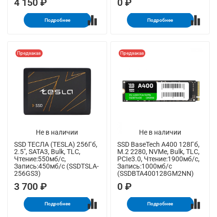
4 150 ₽
0 ₽
Подробнее
Подробнее
Предзаказ
Предзаказ
Не в наличии
Не в наличии
SSD ТЕСЛА (TESLA) 256Гб,
SSD BaseTech A400 128Гб,
2.5", SATA3, Bulk, TLC,
M.2 2280, NVMe, Bulk, TLC,
Чтение:550мб/с,
PCIe3.0, Чтение:1900мб/с,
Запись:450мб/с (SSDTSLA-
Запись:1000мб/с
256GS3)
(SSDBTA400128GM2NN)
3 700 ₽
0 ₽
Подробнее
Подробнее