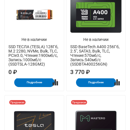
Не в наличии
Не в наличии
SSD ТЕСЛА (TESLA) 128Гб,
SSD BaseTech A400 256Гб,
M.2 2280, NVMe, Bulk, TLC,
2.5", SATA3, Bulk, TLC,
PCIe3.0, Чтение:1900мб/с,
Чтение:570мб/с,
Запись:1000мб/с
Запись:540мб/с
(SSDTSLA-128GM2)
(SSDBTA400256GN)
0 ₽
3 770 ₽
Подробнее
Подробнее
Предзаказ
Предзаказ