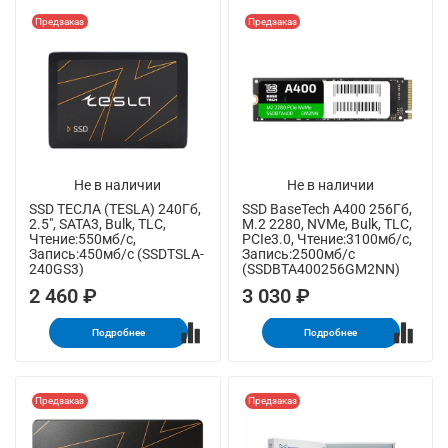
Предзаказ
Предзаказ
Не в наличии
Не в наличии
SSD ТЕСЛА (TESLA) 240Гб,
SSD BaseTech A400 256Гб,
2.5", SATA3, Bulk, TLC,
M.2 2280, NVMe, Bulk, TLC,
Чтение:550мб/с,
PCIe3.0, Чтение:3100мб/с,
Запись:450мб/с (SSDTSLA-
Запись:2500мб/с
240GS3)
(SSDBTA400256GM2NN)
2 460 ₽
3 030 ₽
Подробнее
Подробнее
Предзаказ
Предзаказ