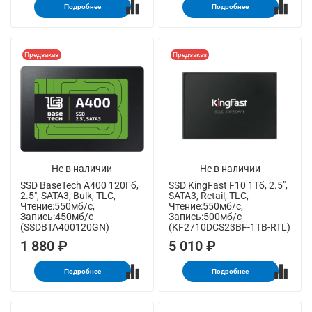
Подробнее
Подробнее
Предзаказ
Предзаказ
Не в наличии
Не в наличии
SSD BaseTech A400 120Гб,
SSD KingFast F10 1Тб, 2.5",
2.5", SATA3, Bulk, TLC,
SATA3, Retail, TLC,
Чтение:550мб/с,
Чтение:550мб/с,
Запись:450мб/с
Запись:500мб/с
(SSDBTA400120GN)
(KF2710DCS23BF-1TB-RTL)
1 880 ₽
5 010 ₽
Подробнее
Подробнее