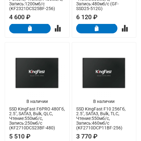
Запись:1200мб/с
Запись:480мб/с (GF-
(KF2321DCS25BF-256)
SSD25-512G)
4 600 ₽
6 120 ₽
В наличии
В наличии
SSD KingFast F6PRO 480Гб,
SSD KingFast F10 256Гб,
2.5", SATA3, Bulk, QLC,
2.5", SATA3, Bulk, TLC,
Чтение:550мб/с,
Чтение:550мб/с,
Запись:250мб/с
Запись:460мб/с
(KF2710DCS23BF-480)
(KF2710DCP11BF-256)
5 510 ₽
3 770 ₽