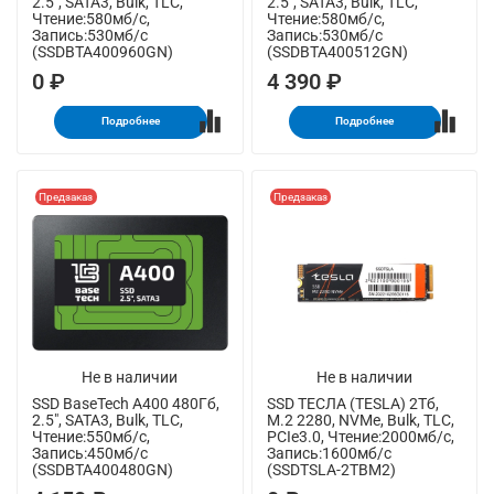
2.5", SATA3, Bulk, TLC,
2.5", SATA3, Bulk, TLC,
Чтение:580мб/с,
Чтение:580мб/с,
Запись:530мб/с
Запись:530мб/с
(SSDBTA400960GN)
(SSDBTA400512GN)
0 ₽
4 390 ₽
Подробнее
Подробнее
Предзаказ
Предзаказ
Не в наличии
Не в наличии
SSD BaseTech A400 480Гб,
SSD ТЕСЛА (TESLA) 2Тб,
2.5", SATA3, Bulk, TLC,
M.2 2280, NVMe, Bulk, TLC,
Чтение:550мб/с,
PCIe3.0, Чтение:2000мб/с,
Запись:450мб/с
Запись:1600мб/с
(SSDBTA400480GN)
(SSDTSLA-2TBM2)