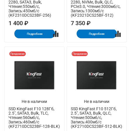
2280, SATA3, Bulk,
2280, NVMe, Bulk, QLC,
Чтение:550мб/с,
PCIe3.0, Чтение:3000мб/с,
Запись:450мб/с
Запись:1300мб/с
(KF2310DCS23BF-256)
(KF2321DCS25BF-512)
1 400 ₽
7 350 ₽
Подробнее
Подробнее
Предзаказ
Предзаказ
Не в наличии
Не в наличии
SSD KingFast F10 128Гб,
SSD KingFast F10 512Гб,
2.5", SATA3, Bulk, TLC,
2.5", SATA3, Bulk, QLC,
Чтение:560мб/с,
Чтение:500мб/с,
Запись:460мб/с
Запись:400мб/с
(KF2710DCS23BF-128-BLK)
(KF2710DCS23BF-512-BLK)