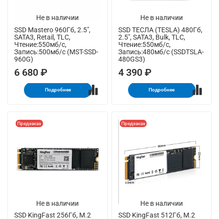
Не в наличии
Не в наличии
SSD Mastero 960Гб, 2.5",
SSD ТЕСЛА (TESLA) 480Гб,
SATA3, Retail, TLC,
2.5", SATA3, Bulk, TLC,
Чтение:550мб/с,
Чтение:550мб/с,
Запись:500мб/с (MST-SSD-
Запись:480мб/с (SSDTSLA-
960G)
480GS3)
6 680 ₽
4 390 ₽
Подробнее
Подробнее
Предзаказ
Предзаказ
Не в наличии
Не в наличии
SSD KingFast 256Гб, M.2
SSD KingFast 512Гб, M.2