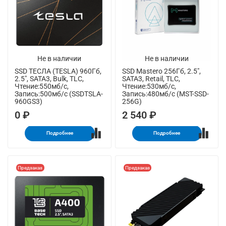
Не в наличии
Не в наличии
SSD ТЕСЛА (TESLA) 960Гб,
SSD Mastero 256Гб, 2.5",
2.5", SATA3, Bulk, TLC,
SATA3, Retail, TLC,
Чтение:550мб/с,
Чтение:530мб/с,
Запись:500мб/с (SSDTSLA-
Запись:480мб/с (MST-SSD-
960GS3)
256G)
0 ₽
2 540 ₽
Подробнее
Подробнее
Предзаказ
Предзаказ