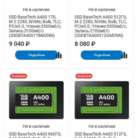
Не в наличии
Не в наличии
SSD BaseTech A400 1Тб,
SSD BaseTech A400 512Гб,
M.2 2280, NVMe, Bulk, TLC,
M.2 2280, NVMe, Bulk, TLC,
PCIe3.0, Чтение:3500мб/с,
PCIe3.0, Чтение:3300мб/с,
Запись:3100мб/с
Запись:2700мб/с
(SSDBTA4001TBM2NN)
(SSDBTA400512GM2NN)
9 040 ₽
8 080 ₽
Подробнее
Подробнее
Предзаказ
Предзаказ
Не в наличии
Не в наличии
SSD BaseTech A400 960Гб,
SSD BaseTech A400 512Гб,