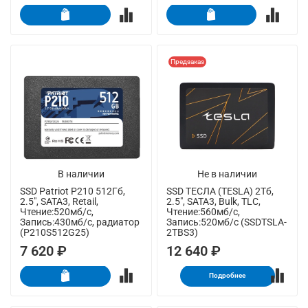
Предзаказ
В наличии
Не в наличии
SSD Patriot P210 512Гб,
SSD ТЕСЛА (TESLA) 2Тб,
2.5", SATA3, Retail,
2.5", SATA3, Bulk, TLC,
Чтение:520мб/с,
Чтение:560мб/с,
Запись:430мб/с, радиатор
Запись:520мб/с (SSDTSLA-
(P210S512G25)
2TBS3)
7 620 ₽
12 640 ₽
Подробнее