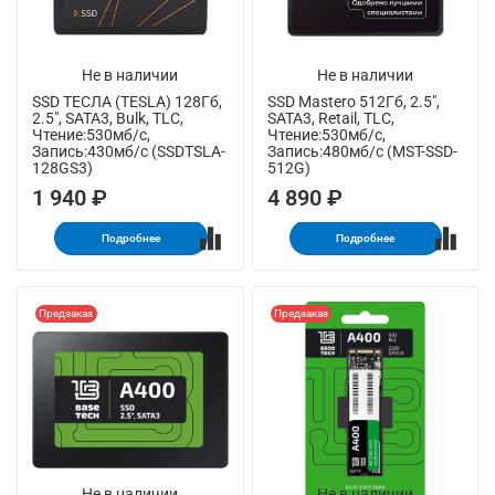
Не в наличии
Не в наличии
SSD ТЕСЛА (TESLA) 128Гб,
SSD Mastero 512Гб, 2.5",
2.5", SATA3, Bulk, TLC,
SATA3, Retail, TLC,
Чтение:530мб/с,
Чтение:530мб/с,
Запись:430мб/с (SSDTSLA-
Запись:480мб/с (MST-SSD-
128GS3)
512G)
1 940 ₽
4 890 ₽
Подробнее
Подробнее
Предзаказ
Предзаказ
Не в наличии
Не в наличии