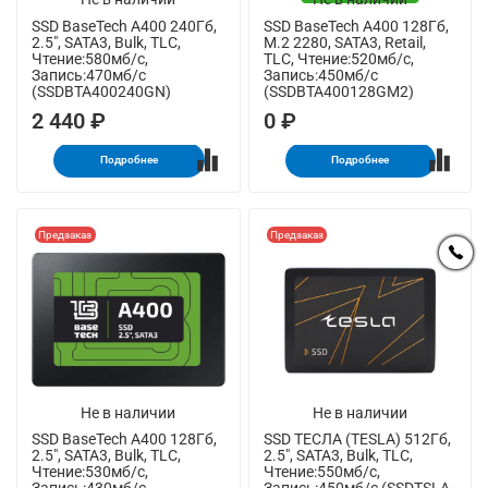
SSD BaseTech A400 240Гб,
SSD BaseTech A400 128Гб,
2.5", SATA3, Bulk, TLC,
M.2 2280, SATA3, Retail,
Чтение:580мб/с,
TLC, Чтение:520мб/с,
Запись:470мб/с
Запись:450мб/с
(SSDBTA400240GN)
(SSDBTA400128GM2)
2 440 ₽
0 ₽
Подробнее
Подробнее
Предзаказ
Предзаказ
Не в наличии
Не в наличии
SSD BaseTech A400 128Гб,
SSD ТЕСЛА (TESLA) 512Гб,
2.5", SATA3, Bulk, TLC,
2.5", SATA3, Bulk, TLC,
Чтение:530мб/с,
Чтение:550мб/с,