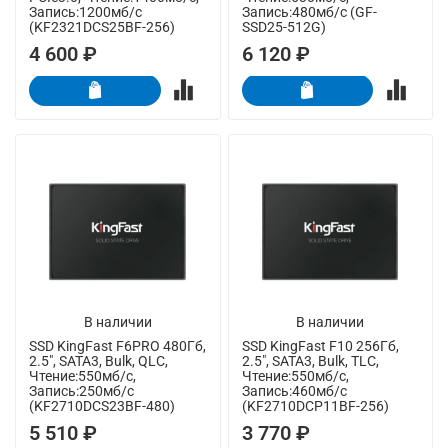
Запись:1200мб/с
Запись:480мб/с (GF-
(KF2321DCS25BF-256)
SSD25-512G)
4 600 ₽
6 120 ₽
В наличии
В наличии
SSD KingFast F6PRO 480Гб,
SSD KingFast F10 256Гб,
2.5", SATA3, Bulk, QLC,
2.5", SATA3, Bulk, TLC,
Чтение:550мб/с,
Чтение:550мб/с,
Запись:250мб/с
Запись:460мб/с
(KF2710DCS23BF-480)
(KF2710DCP11BF-256)
5 510 ₽
3 770 ₽