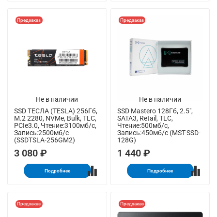
Предзаказ
Предзаказ
Не в наличии
Не в наличии
SSD ТЕСЛА (TESLA) 256Гб,
SSD Mastero 128Гб, 2.5",
M.2 2280, NVMe, Bulk, TLC,
SATA3, Retail, TLC,
PCIe3.0, Чтение:3100мб/с,
Чтение:500мб/с,
Запись:2500мб/с
Запись:450мб/с (MST-SSD-
(SSDTSLA-256GM2)
128G)
3 080 ₽
1 440 ₽
Подробнее
Подробнее
Предзаказ
Предзаказ