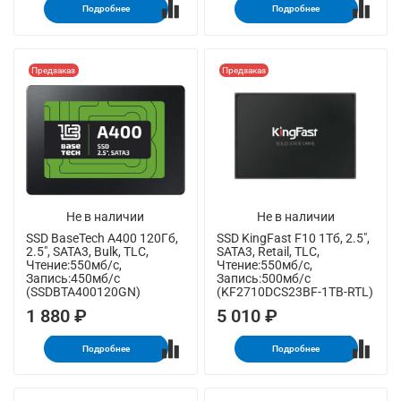
Подробнее
Подробнее
Предзаказ
Предзаказ
Не в наличии
Не в наличии
SSD BaseTech A400 120Гб,
SSD KingFast F10 1Тб, 2.5",
2.5", SATA3, Bulk, TLC,
SATA3, Retail, TLC,
Чтение:550мб/с,
Чтение:550мб/с,
Запись:450мб/с
Запись:500мб/с
(SSDBTA400120GN)
(KF2710DCS23BF-1TB-RTL)
1 880 ₽
5 010 ₽
Подробнее
Подробнее