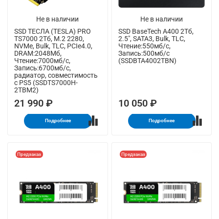
Не в наличии
Не в наличии
SSD ТЕСЛА (TESLA) PRO
SSD BaseTech A400 2Тб,
TS7000 2Тб, M.2 2280,
2.5", SATA3, Bulk, TLC,
NVMe, Bulk, TLC, PCIe4.0,
Чтение:550мб/с,
DRAM:2048Мб,
Запись:500мб/с
Чтение:7000мб/с,
(SSDBTA4002TBN)
Запись:6700мб/с,
радиатор, совместимость
с PS5 (SSDTS7000H-
2TBM2)
21 990 ₽
10 050 ₽
Подробнее
Подробнее
Предзаказ
Предзаказ