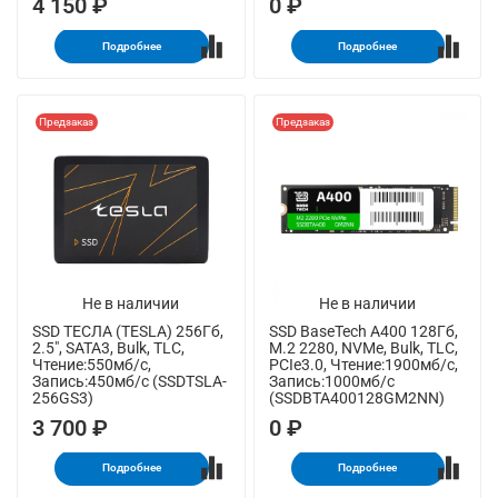
4 150 ₽
0 ₽
Подробнее
Подробнее
Предзаказ
Предзаказ
Не в наличии
Не в наличии
SSD ТЕСЛА (TESLA) 256Гб,
SSD BaseTech A400 128Гб,
2.5", SATA3, Bulk, TLC,
M.2 2280, NVMe, Bulk, TLC,
Чтение:550мб/с,
PCIe3.0, Чтение:1900мб/с,
Запись:450мб/с (SSDTSLA-
Запись:1000мб/с
256GS3)
(SSDBTA400128GM2NN)
3 700 ₽
0 ₽
Подробнее
Подробнее