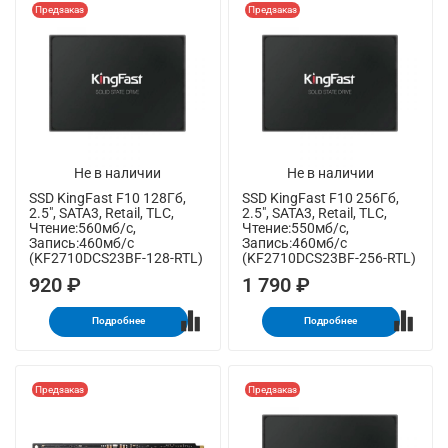
Предзаказ
Предзаказ
Не в наличии
Не в наличии
SSD KingFast F10 128Гб,
SSD KingFast F10 256Гб,
2.5", SATA3, Retail, TLC,
2.5", SATA3, Retail, TLC,
Чтение:560мб/с,
Чтение:550мб/с,
Запись:460мб/с
Запись:460мб/с
(KF2710DCS23BF-128-RTL)
(KF2710DCS23BF-256-RTL)
920 ₽
1 790 ₽
Подробнее
Подробнее
Предзаказ
Предзаказ