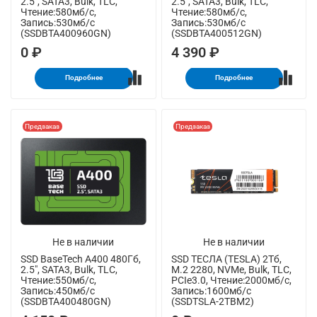
2.5", SATA3, Bulk, TLC,
2.5", SATA3, Bulk, TLC,
Чтение:580мб/с,
Чтение:580мб/с,
Запись:530мб/с
Запись:530мб/с
(SSDBTA400960GN)
(SSDBTA400512GN)
0 ₽
4 390 ₽
Подробнее
Подробнее
Предзаказ
Предзаказ
Не в наличии
Не в наличии
SSD BaseTech A400 480Гб,
SSD ТЕСЛА (TESLA) 2Тб,
2.5", SATA3, Bulk, TLC,
M.2 2280, NVMe, Bulk, TLC,
Чтение:550мб/с,
PCIe3.0, Чтение:2000мб/с,
Запись:450мб/с
Запись:1600мб/с
(SSDBTA400480GN)
(SSDTSLA-2TBM2)