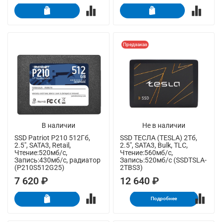
Предзаказ
В наличии
Не в наличии
SSD Patriot P210 512Гб,
SSD ТЕСЛА (TESLA) 2Тб,
2.5", SATA3, Retail,
2.5", SATA3, Bulk, TLC,
Чтение:520мб/с,
Чтение:560мб/с,
Запись:430мб/с, радиатор
Запись:520мб/с (SSDTSLA-
(P210S512G25)
2TBS3)
7 620 ₽
12 640 ₽
Подробнее