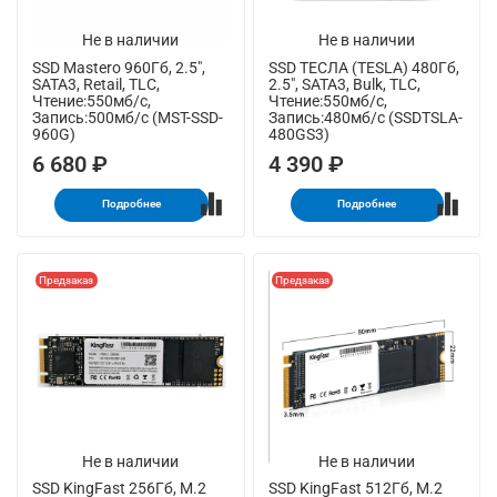
Не в наличии
Не в наличии
SSD Mastero 960Гб, 2.5",
SSD ТЕСЛА (TESLA) 480Гб,
SATA3, Retail, TLC,
2.5", SATA3, Bulk, TLC,
Чтение:550мб/с,
Чтение:550мб/с,
Запись:500мб/с (MST-SSD-
Запись:480мб/с (SSDTSLA-
960G)
480GS3)
6 680 ₽
4 390 ₽
Подробнее
Подробнее
Предзаказ
Предзаказ
Не в наличии
Не в наличии
SSD KingFast 256Гб, M.2
SSD KingFast 512Гб, M.2