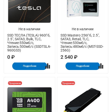
Не в наличии
Не в наличии
SSD ТЕСЛА (TESLA) 960Гб,
SSD Mastero 256Гб, 2.5",
2.5", SATA3, Bulk, TLC,
SATA3, Retail, TLC,
Чтение:550мб/с,
Чтение:530мб/с,
Запись:500мб/с (SSDTSLA-
Запись:480мб/с (MST-SSD-
960GS3)
256G)
0 ₽
2 540 ₽
Подробнее
Подробнее
Предзаказ
Предзаказ