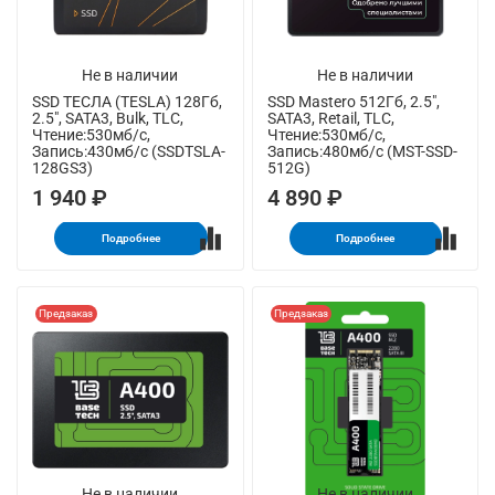
Не в наличии
Не в наличии
SSD ТЕСЛА (TESLA) 128Гб,
SSD Mastero 512Гб, 2.5",
2.5", SATA3, Bulk, TLC,
SATA3, Retail, TLC,
Чтение:530мб/с,
Чтение:530мб/с,
Запись:430мб/с (SSDTSLA-
Запись:480мб/с (MST-SSD-
128GS3)
512G)
1 940 ₽
4 890 ₽
Подробнее
Подробнее
Предзаказ
Предзаказ
Не в наличии
Не в наличии