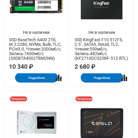
Не в наличии
Не в наличии
SSD BaseTech A400 2Тб,
SSD KingFast F10 512Гб,
M.2 2280, NVMe, Bulk, TLC,
2.5", SATA3, Retail, TLC,
PCIe3.0, Чтение:2000мб/с,
Чтение:550мб/с,
Запись:1600мб/с
Запись:482мб/с
(SSDBTA4002TBM2NN)
(KF2710DCS23BF-512-RTL)
10 340 ₽
2 680 ₽
Подробнее
Подробнее
Предзаказ
Предзаказ