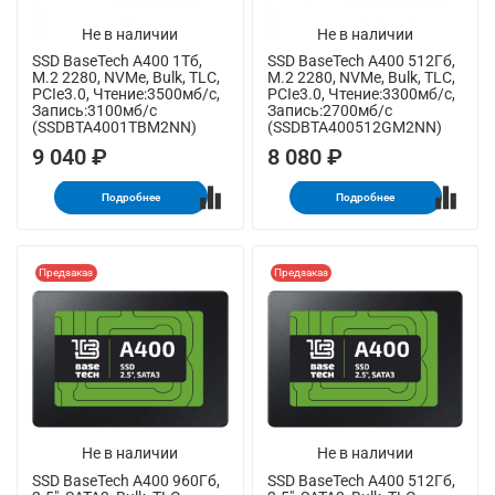
Не в наличии
Не в наличии
SSD BaseTech A400 1Тб,
SSD BaseTech A400 512Гб,
M.2 2280, NVMe, Bulk, TLC,
M.2 2280, NVMe, Bulk, TLC,
PCIe3.0, Чтение:3500мб/с,
PCIe3.0, Чтение:3300мб/с,
Запись:3100мб/с
Запись:2700мб/с
(SSDBTA4001TBM2NN)
(SSDBTA400512GM2NN)
9 040 ₽
8 080 ₽
Подробнее
Подробнее
Предзаказ
Предзаказ
Не в наличии
Не в наличии
SSD BaseTech A400 960Гб,
SSD BaseTech A400 512Гб,