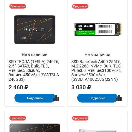
Предзаказ
Предзаказ
Не в наличии
Не в наличии
SSD ТЕСЛА (TESLA) 240Гб,
SSD BaseTech A400 256Гб,
2.5", SATA3, Bulk, TLC,
M.2 2280, NVMe, Bulk, TLC,
Чтение:550мб/с,
PCIe3.0, Чтение:3100мб/с,
Запись:450мб/с (SSDTSLA-
Запись:2500мб/с
240GS3)
(SSDBTA400256GM2NN)
2 460 ₽
3 030 ₽
Подробнее
Подробнее
Предзаказ
Предзаказ