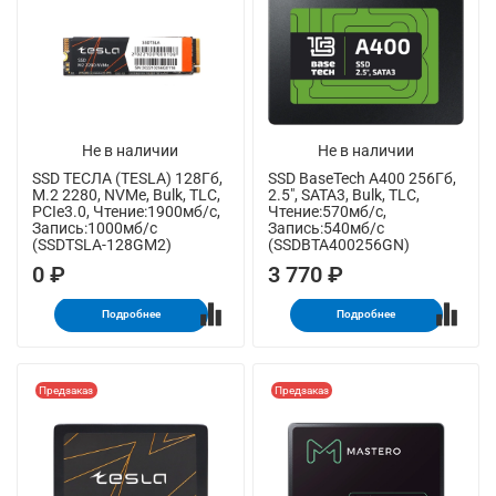
Не в наличии
Не в наличии
SSD ТЕСЛА (TESLA) 128Гб,
SSD BaseTech A400 256Гб,
M.2 2280, NVMe, Bulk, TLC,
2.5", SATA3, Bulk, TLC,
PCIe3.0, Чтение:1900мб/с,
Чтение:570мб/с,
Запись:1000мб/с
Запись:540мб/с
(SSDTSLA-128GM2)
(SSDBTA400256GN)
0 ₽
3 770 ₽
Подробнее
Подробнее
Предзаказ
Предзаказ