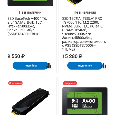
Не в наличии
Не в наличии
SSD BaseTech A400 1Тб,
SSD ТЕСЛА (TESLA) PRO
2.5", SATA3, Bulk, TLC,
TS7000 1Тб, M.2 2280,
Чтение:580мб/с,
NVMe, Bulk, TLC, PCIe4.0,
Запись:530мб/с
DRAM:1024Мб,
(SSDBTA4001TBN)
Чтение:7000мб/с,
Запись:5500мб/с,
радиатор, совместимость
с PS5 (SSDTS7000H-
1TBM2)
9 550 ₽
15 280 ₽
Подробнее
Подробнее
Предзаказ
Предзаказ