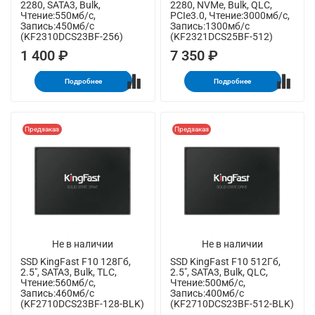
2280, SATA3, Bulk,
2280, NVMe, Bulk, QLC,
Чтение:550мб/с,
PCIe3.0, Чтение:3000мб/с,
Запись:450мб/с
Запись:1300мб/с
(KF2310DCS23BF-256)
(KF2321DCS25BF-512)
1 400 ₽
7 350 ₽
Подробнее
Подробнее
Предзаказ
Предзаказ
Не в наличии
Не в наличии
SSD KingFast F10 128Гб,
SSD KingFast F10 512Гб,
2.5", SATA3, Bulk, TLC,
2.5", SATA3, Bulk, QLC,
Чтение:560мб/с,
Чтение:500мб/с,
Запись:460мб/с
Запись:400мб/с
(KF2710DCS23BF-128-BLK)
(KF2710DCS23BF-512-BLK)