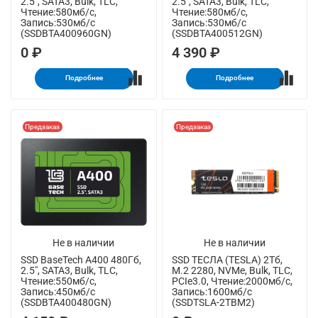
2.5", SATA3, Bulk, TLC,
2.5", SATA3, Bulk, TLC,
Чтение:580мб/с,
Чтение:580мб/с,
Запись:530мб/с
Запись:530мб/с
(SSDBTA400960GN)
(SSDBTA400512GN)
0 ₽
4 390 ₽
Подробнее
Подробнее
Предзаказ
Предзаказ
Не в наличии
Не в наличии
SSD BaseTech A400 480Гб,
SSD ТЕСЛА (TESLA) 2Тб,
2.5", SATA3, Bulk, TLC,
M.2 2280, NVMe, Bulk, TLC,
Чтение:550мб/с,
PCIe3.0, Чтение:2000мб/с,
Запись:450мб/с
Запись:1600мб/с
(SSDBTA400480GN)
(SSDTSLA-2TBM2)