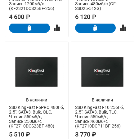
Запись:1200мб/с
Запись:480мб/с (GF-
(KF2321DCS25BF-256)
SSD25-512G)
4 600 ₽
6 120 ₽
В наличии
В наличии
SSD KingFast F6PRO 480Гб,
SSD KingFast F10 256Гб,
2.5", SATA3, Bulk, QLC,
2.5", SATA3, Bulk, TLC,
Чтение:550мб/с,
Чтение:550мб/с,
Запись:250мб/с
Запись:460мб/с
(KF2710DCS23BF-480)
(KF2710DCP11BF-256)
5 510 ₽
3 770 ₽