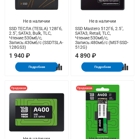
Не в наличии
Не в наличии
SSD ТЕСЛА (TESLA) 128Гб,
SSD Mastero 512Гб, 2.5",
2.5", SATA3, Bulk, TLC,
SATA3, Retail, TLC,
Чтение:530мб/с,
Чтение:530мб/с,
Запись:430мб/с (SSDTSLA-
Запись:480мб/с (MST-SSD-
128GS3)
512G)
1 940 ₽
4 890 ₽
Подробнее
Подробнее
Предзаказ
Предзаказ
Не в наличии
Не в наличии