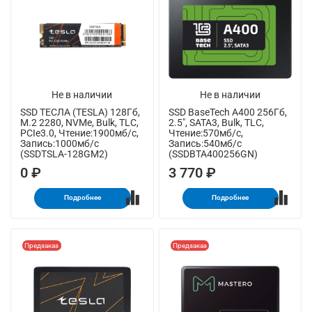
Не в наличии
Не в наличии
SSD ТЕСЛА (TESLA) 128Гб,
SSD BaseTech A400 256Гб,
M.2 2280, NVMe, Bulk, TLC,
2.5", SATA3, Bulk, TLC,
PCIe3.0, Чтение:1900мб/с,
Чтение:570мб/с,
Запись:1000мб/с
Запись:540мб/с
(SSDTSLA-128GM2)
(SSDBTA400256GN)
0 ₽
3 770 ₽
Подробнее
Подробнее
Предзаказ
Предзаказ