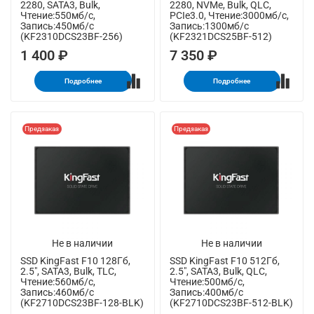
2280, SATA3, Bulk,
2280, NVMe, Bulk, QLC,
Чтение:550мб/с,
PCIe3.0, Чтение:3000мб/с,
Запись:450мб/с
Запись:1300мб/с
(KF2310DCS23BF-256)
(KF2321DCS25BF-512)
1 400 ₽
7 350 ₽
Подробнее
Подробнее
Предзаказ
Предзаказ
Не в наличии
Не в наличии
SSD KingFast F10 128Гб,
SSD KingFast F10 512Гб,
2.5", SATA3, Bulk, TLC,
2.5", SATA3, Bulk, QLC,
Чтение:560мб/с,
Чтение:500мб/с,
Запись:460мб/с
Запись:400мб/с
(KF2710DCS23BF-128-BLK)
(KF2710DCS23BF-512-BLK)