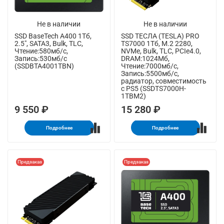
Не в наличии
Не в наличии
SSD BaseTech A400 1Тб,
SSD ТЕСЛА (TESLA) PRO
2.5", SATA3, Bulk, TLC,
TS7000 1Тб, M.2 2280,
Чтение:580мб/с,
NVMe, Bulk, TLC, PCIe4.0,
Запись:530мб/с
DRAM:1024Мб,
(SSDBTA4001TBN)
Чтение:7000мб/с,
Запись:5500мб/с,
радиатор, совместимость
с PS5 (SSDTS7000H-
1TBM2)
9 550 ₽
15 280 ₽
Подробнее
Подробнее
Предзаказ
Предзаказ