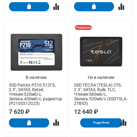
Предзаказ
В наличии
Не в наличии
SSD Patriot P210 512Гб,
SSD ТЕСЛА (TESLA) 2Тб,
2.5", SATA3, Retail,
2.5", SATA3, Bulk, TLC,
Чтение:520мб/с,
Чтение:560мб/с,
Запись:430мб/с, радиатор
Запись:520мб/с (SSDTSLA-
(P210S512G25)
2TBS3)
7 620 ₽
12 640 ₽
Подробнее