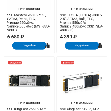
Не в наличии
Не в наличии
SSD Mastero 960Гб, 2.5",
SSD ТЕСЛА (TESLA) 480Гб,
SATA3, Retail, TLC,
2.5", SATA3, Bulk, TLC,
Чтение:550мб/с,
Чтение:550мб/с,
Запись:500мб/с (MST-SSD-
Запись:480мб/с (SSDTSLA-
960G)
480GS3)
6 680 ₽
4 390 ₽
Подробнее
Подробнее
Предзаказ
Предзаказ
Не в наличии
Не в наличии
SSD KingFast 256Гб, M.2
SSD KingFast 512Гб, M.2