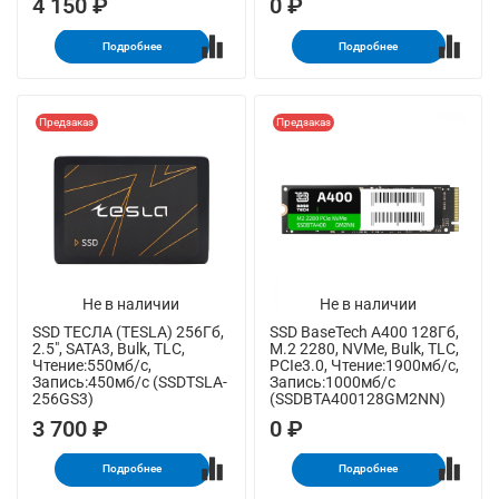
4 150 ₽
0 ₽
Подробнее
Подробнее
Предзаказ
Предзаказ
Не в наличии
Не в наличии
SSD ТЕСЛА (TESLA) 256Гб,
SSD BaseTech A400 128Гб,
2.5", SATA3, Bulk, TLC,
M.2 2280, NVMe, Bulk, TLC,
Чтение:550мб/с,
PCIe3.0, Чтение:1900мб/с,
Запись:450мб/с (SSDTSLA-
Запись:1000мб/с
256GS3)
(SSDBTA400128GM2NN)
3 700 ₽
0 ₽
Подробнее
Подробнее