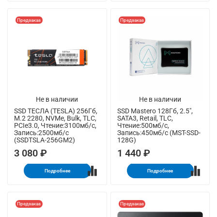
Предзаказ
Предзаказ
Не в наличии
Не в наличии
SSD ТЕСЛА (TESLA) 256Гб,
SSD Mastero 128Гб, 2.5",
M.2 2280, NVMe, Bulk, TLC,
SATA3, Retail, TLC,
PCIe3.0, Чтение:3100мб/с,
Чтение:500мб/с,
Запись:2500мб/с
Запись:450мб/с (MST-SSD-
(SSDTSLA-256GM2)
128G)
3 080 ₽
1 440 ₽
Подробнее
Подробнее
Предзаказ
Предзаказ