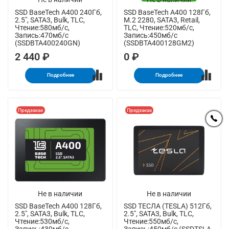
SSD BaseTech A400 240Гб,
SSD BaseTech A400 128Гб,
2.5", SATA3, Bulk, TLC,
M.2 2280, SATA3, Retail,
Чтение:580мб/с,
TLC, Чтение:520мб/с,
Запись:470мб/с
Запись:450мб/с
(SSDBTA400240GN)
(SSDBTA400128GM2)
2 440 ₽
0 ₽
Подробнее
Подробнее
Предзаказ
Предзаказ
Не в наличии
Не в наличии
SSD BaseTech A400 128Гб,
SSD ТЕСЛА (TESLA) 512Гб,
2.5", SATA3, Bulk, TLC,
2.5", SATA3, Bulk, TLC,
Чтение:530мб/с,
Чтение:550мб/с,