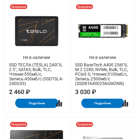
Предзаказ
Предзаказ
Не в наличии
Не в наличии
SSD ТЕСЛА (TESLA) 240Гб,
SSD BaseTech A400 256Гб,
2.5", SATA3, Bulk, TLC,
M.2 2280, NVMe, Bulk, TLC,
Чтение:550мб/с,
PCIe3.0, Чтение:3100мб/с,
Запись:450мб/с (SSDTSLA-
Запись:2500мб/с
240GS3)
(SSDBTA400256GM2NN)
2 460 ₽
3 030 ₽
Подробнее
Подробнее
Предзаказ
Предзаказ