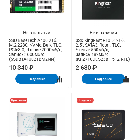
Не в наличии
Не в наличии
SSD BaseTech A400 2Тб,
SSD KingFast F10 512Гб,
M.2 2280, NVMe, Bulk, TLC,
2.5", SATA3, Retail, TLC,
PCIe3.0, Чтение:2000мб/с,
Чтение:550мб/с,
Запись:1600мб/с
Запись:482мб/с
(SSDBTA4002TBM2NN)
(KF2710DCS23BF-512-RTL)
10 340 ₽
2 680 ₽
Подробнее
Подробнее
Предзаказ
Предзаказ