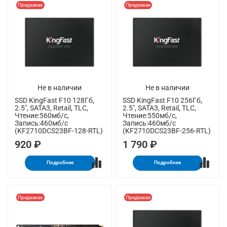
Предзаказ
Предзаказ
Не в наличии
Не в наличии
SSD KingFast F10 128Гб,
SSD KingFast F10 256Гб,
2.5", SATA3, Retail, TLC,
2.5", SATA3, Retail, TLC,
Чтение:560мб/с,
Чтение:550мб/с,
Запись:460мб/с
Запись:460мб/с
(KF2710DCS23BF-128-RTL)
(KF2710DCS23BF-256-RTL)
920 ₽
1 790 ₽
Подробнее
Подробнее
Предзаказ
Предзаказ