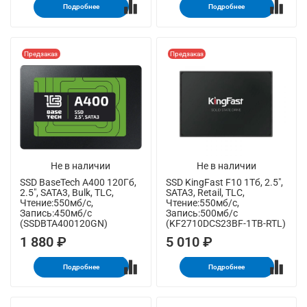
Подробнее
Подробнее
Предзаказ
Предзаказ
Не в наличии
Не в наличии
SSD BaseTech A400 120Гб,
SSD KingFast F10 1Тб, 2.5",
2.5", SATA3, Bulk, TLC,
SATA3, Retail, TLC,
Чтение:550мб/с,
Чтение:550мб/с,
Запись:450мб/с
Запись:500мб/с
(SSDBTA400120GN)
(KF2710DCS23BF-1TB-RTL)
1 880 ₽
5 010 ₽
Подробнее
Подробнее