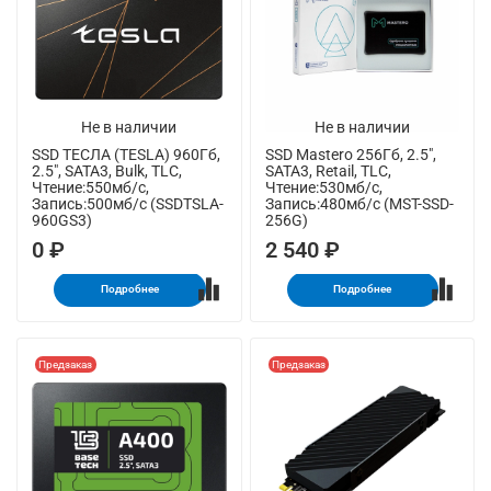
Не в наличии
Не в наличии
SSD ТЕСЛА (TESLA) 960Гб,
SSD Mastero 256Гб, 2.5",
2.5", SATA3, Bulk, TLC,
SATA3, Retail, TLC,
Чтение:550мб/с,
Чтение:530мб/с,
Запись:500мб/с (SSDTSLA-
Запись:480мб/с (MST-SSD-
960GS3)
256G)
0 ₽
2 540 ₽
Подробнее
Подробнее
Предзаказ
Предзаказ