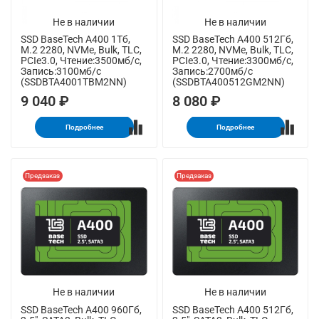
Не в наличии
Не в наличии
SSD BaseTech A400 1Тб,
SSD BaseTech A400 512Гб,
M.2 2280, NVMe, Bulk, TLC,
M.2 2280, NVMe, Bulk, TLC,
PCIe3.0, Чтение:3500мб/с,
PCIe3.0, Чтение:3300мб/с,
Запись:3100мб/с
Запись:2700мб/с
(SSDBTA4001TBM2NN)
(SSDBTA400512GM2NN)
9 040 ₽
8 080 ₽
Подробнее
Подробнее
Предзаказ
Предзаказ
Не в наличии
Не в наличии
SSD BaseTech A400 960Гб,
SSD BaseTech A400 512Гб,