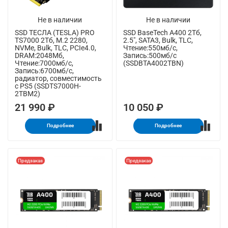
Не в наличии
Не в наличии
SSD ТЕСЛА (TESLA) PRO
SSD BaseTech A400 2Тб,
TS7000 2Тб, M.2 2280,
2.5", SATA3, Bulk, TLC,
NVMe, Bulk, TLC, PCIe4.0,
Чтение:550мб/с,
DRAM:2048Мб,
Запись:500мб/с
Чтение:7000мб/с,
(SSDBTA4002TBN)
Запись:6700мб/с,
радиатор, совместимость
с PS5 (SSDTS7000H-
2TBM2)
21 990 ₽
10 050 ₽
Подробнее
Подробнее
Предзаказ
Предзаказ