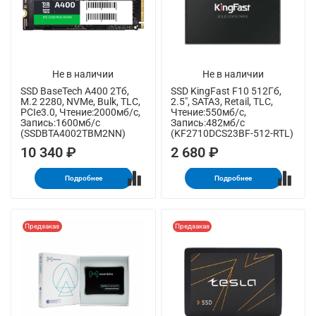
Не в наличии
Не в наличии
SSD BaseTech A400 2Тб,
SSD KingFast F10 512Гб,
M.2 2280, NVMe, Bulk, TLC,
2.5", SATA3, Retail, TLC,
PCIe3.0, Чтение:2000мб/с,
Чтение:550мб/с,
Запись:1600мб/с
Запись:482мб/с
(SSDBTA4002TBM2NN)
(KF2710DCS23BF-512-RTL)
10 340 ₽
2 680 ₽
Подробнее
Подробнее
Предзаказ
Предзаказ