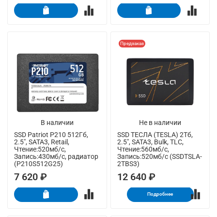
Предзаказ
В наличии
Не в наличии
SSD Patriot P210 512Гб,
SSD ТЕСЛА (TESLA) 2Тб,
2.5", SATA3, Retail,
2.5", SATA3, Bulk, TLC,
Чтение:520мб/с,
Чтение:560мб/с,
Запись:430мб/с, радиатор
Запись:520мб/с (SSDTSLA-
(P210S512G25)
2TBS3)
7 620 ₽
12 640 ₽
Подробнее