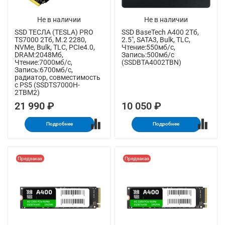
Не в наличии
Не в наличии
SSD ТЕСЛА (TESLA) PRO
SSD BaseTech A400 2Тб,
TS7000 2Тб, M.2 2280,
2.5", SATA3, Bulk, TLC,
NVMe, Bulk, TLC, PCIe4.0,
Чтение:550мб/с,
DRAM:2048Мб,
Запись:500мб/с
Чтение:7000мб/с,
(SSDBTA4002TBN)
Запись:6700мб/с,
радиатор, совместимость
с PS5 (SSDTS7000H-
2TBM2)
21 990 ₽
10 050 ₽
Подробнее
Подробнее
Предзаказ
Предзаказ