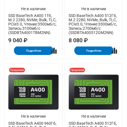
Не в наличии
Не в наличии
SSD BaseTech A400 1Тб,
SSD BaseTech A400 512Гб,
M.2 2280, NVMe, Bulk, TLC,
M.2 2280, NVMe, Bulk, TLC,
PCIe3.0, Чтение:3500мб/с,
PCIe3.0, Чтение:3300мб/с,
Запись:3100мб/с
Запись:2700мб/с
(SSDBTA4001TBM2NN)
(SSDBTA400512GM2NN)
9 040 ₽
8 080 ₽
Подробнее
Подробнее
Предзаказ
Предзаказ
Не в наличии
Не в наличии
SSD BaseTech A400 960Гб,
SSD BaseTech A400 512Гб,