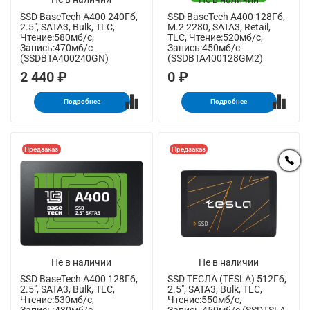
SSD BaseTech A400 240Гб,
SSD BaseTech A400 128Гб,
2.5", SATA3, Bulk, TLC,
M.2 2280, SATA3, Retail,
Чтение:580мб/с,
TLC, Чтение:520мб/с,
Запись:470мб/с
Запись:450мб/с
(SSDBTA400240GN)
(SSDBTA400128GM2)
2 440 ₽
0 ₽
Подробнее
Подробнее
Предзаказ
Предзаказ
Не в наличии
Не в наличии
SSD BaseTech A400 128Гб,
SSD ТЕСЛА (TESLA) 512Гб,
2.5", SATA3, Bulk, TLC,
2.5", SATA3, Bulk, TLC,
Чтение:530мб/с,
Чтение:550мб/с,