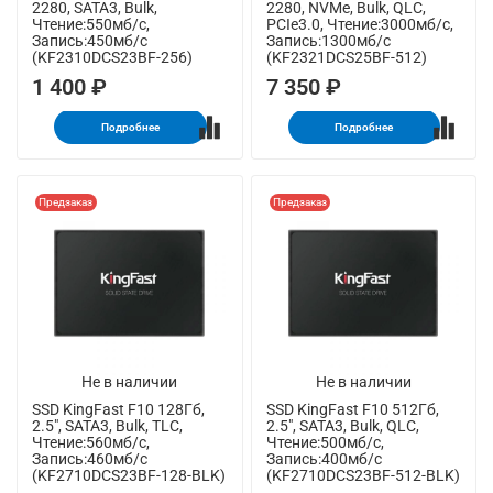
2280, SATA3, Bulk,
2280, NVMe, Bulk, QLC,
Чтение:550мб/с,
PCIe3.0, Чтение:3000мб/с,
Запись:450мб/с
Запись:1300мб/с
(KF2310DCS23BF-256)
(KF2321DCS25BF-512)
1 400 ₽
7 350 ₽
Подробнее
Подробнее
Предзаказ
Предзаказ
Не в наличии
Не в наличии
SSD KingFast F10 128Гб,
SSD KingFast F10 512Гб,
2.5", SATA3, Bulk, TLC,
2.5", SATA3, Bulk, QLC,
Чтение:560мб/с,
Чтение:500мб/с,
Запись:460мб/с
Запись:400мб/с
(KF2710DCS23BF-128-BLK)
(KF2710DCS23BF-512-BLK)