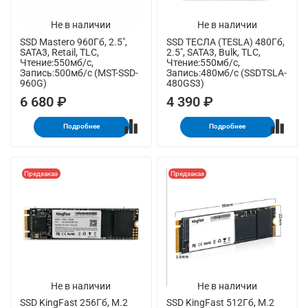
Не в наличии
Не в наличии
SSD Mastero 960Гб, 2.5",
SSD ТЕСЛА (TESLA) 480Гб,
SATA3, Retail, TLC,
2.5", SATA3, Bulk, TLC,
Чтение:550мб/с,
Чтение:550мб/с,
Запись:500мб/с (MST-SSD-
Запись:480мб/с (SSDTSLA-
960G)
480GS3)
6 680 ₽
4 390 ₽
Подробнее
Подробнее
Предзаказ
Предзаказ
Не в наличии
Не в наличии
SSD KingFast 256Гб, M.2
SSD KingFast 512Гб, M.2