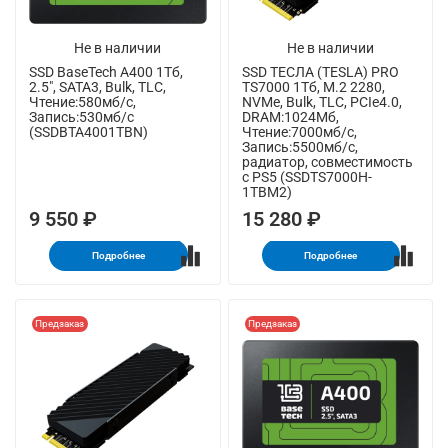
Не в наличии
Не в наличии
SSD BaseTech A400 1Тб,
SSD ТЕСЛА (TESLA) PRO
2.5", SATA3, Bulk, TLC,
TS7000 1Тб, M.2 2280,
Чтение:580мб/с,
NVMe, Bulk, TLC, PCIe4.0,
Запись:530мб/с
DRAM:1024Мб,
(SSDBTA4001TBN)
Чтение:7000мб/с,
Запись:5500мб/с,
радиатор, совместимость
с PS5 (SSDTS7000H-
1TBM2)
9 550 ₽
15 280 ₽
Подробнее
Подробнее
Предзаказ
Предзаказ