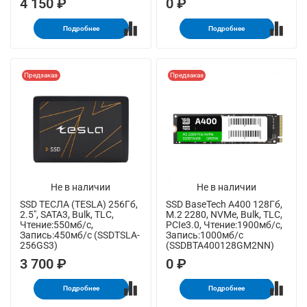
4 150 ₽
0 ₽
Подробнее
Подробнее
Предзаказ
Предзаказ
Не в наличии
Не в наличии
SSD ТЕСЛА (TESLA) 256Гб,
SSD BaseTech A400 128Гб,
2.5", SATA3, Bulk, TLC,
M.2 2280, NVMe, Bulk, TLC,
Чтение:550мб/с,
PCIe3.0, Чтение:1900мб/с,
Запись:450мб/с (SSDTSLA-
Запись:1000мб/с
256GS3)
(SSDBTA400128GM2NN)
3 700 ₽
0 ₽
Подробнее
Подробнее