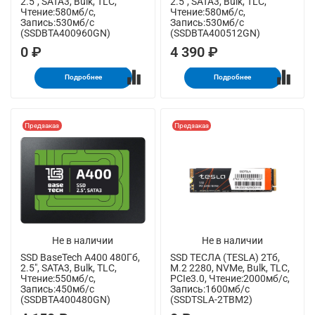
2.5", SATA3, Bulk, TLC,
2.5", SATA3, Bulk, TLC,
Чтение:580мб/с,
Чтение:580мб/с,
Запись:530мб/с
Запись:530мб/с
(SSDBTA400960GN)
(SSDBTA400512GN)
0 ₽
4 390 ₽
Подробнее
Подробнее
Предзаказ
Предзаказ
Не в наличии
Не в наличии
SSD BaseTech A400 480Гб,
SSD ТЕСЛА (TESLA) 2Тб,
2.5", SATA3, Bulk, TLC,
M.2 2280, NVMe, Bulk, TLC,
Чтение:550мб/с,
PCIe3.0, Чтение:2000мб/с,
Запись:450мб/с
Запись:1600мб/с
(SSDBTA400480GN)
(SSDTSLA-2TBM2)