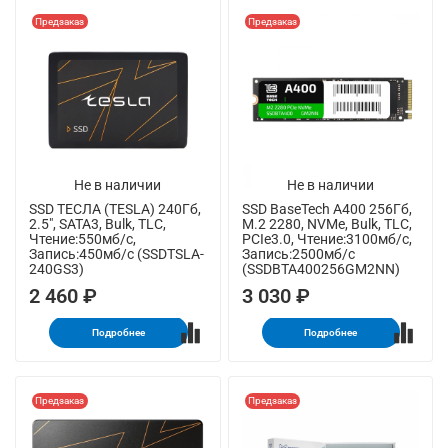
Предзаказ
Предзаказ
Не в наличии
Не в наличии
SSD ТЕСЛА (TESLA) 240Гб,
SSD BaseTech A400 256Гб,
2.5", SATA3, Bulk, TLC,
M.2 2280, NVMe, Bulk, TLC,
Чтение:550мб/с,
PCIe3.0, Чтение:3100мб/с,
Запись:450мб/с (SSDTSLA-
Запись:2500мб/с
240GS3)
(SSDBTA400256GM2NN)
2 460 ₽
3 030 ₽
Подробнее
Подробнее
Предзаказ
Предзаказ