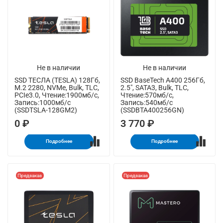
Не в наличии
Не в наличии
SSD ТЕСЛА (TESLA) 128Гб,
SSD BaseTech A400 256Гб,
M.2 2280, NVMe, Bulk, TLC,
2.5", SATA3, Bulk, TLC,
PCIe3.0, Чтение:1900мб/с,
Чтение:570мб/с,
Запись:1000мб/с
Запись:540мб/с
(SSDTSLA-128GM2)
(SSDBTA400256GN)
0 ₽
3 770 ₽
Подробнее
Подробнее
Предзаказ
Предзаказ