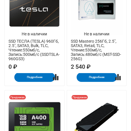
Не в наличии
Не в наличии
SSD ТЕСЛА (TESLA) 960Гб,
SSD Mastero 256Гб, 2.5",
2.5", SATA3, Bulk, TLC,
SATA3, Retail, TLC,
Чтение:550мб/с,
Чтение:530мб/с,
Запись:500мб/с (SSDTSLA-
Запись:480мб/с (MST-SSD-
960GS3)
256G)
0 ₽
2 540 ₽
Подробнее
Подробнее
Предзаказ
Предзаказ