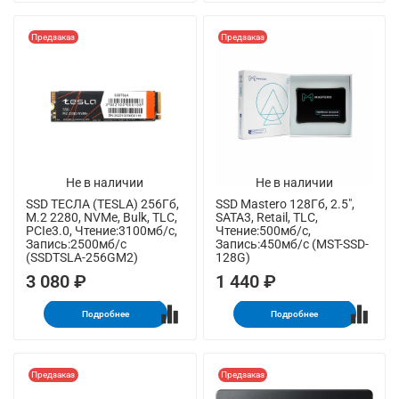
Предзаказ
Предзаказ
Не в наличии
Не в наличии
SSD ТЕСЛА (TESLA) 256Гб,
SSD Mastero 128Гб, 2.5",
M.2 2280, NVMe, Bulk, TLC,
SATA3, Retail, TLC,
PCIe3.0, Чтение:3100мб/с,
Чтение:500мб/с,
Запись:2500мб/с
Запись:450мб/с (MST-SSD-
(SSDTSLA-256GM2)
128G)
3 080 ₽
1 440 ₽
Подробнее
Подробнее
Предзаказ
Предзаказ