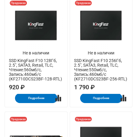
Предзаказ
Предзаказ
Не в наличии
Не в наличии
SSD KingFast F10 128Гб,
SSD KingFast F10 256Гб,
2.5", SATA3, Retail, TLC,
2.5", SATA3, Retail, TLC,
Чтение:560мб/с,
Чтение:550мб/с,
Запись:460мб/с
Запись:460мб/с
(KF2710DCS23BF-128-RTL)
(KF2710DCS23BF-256-RTL)
920 ₽
1 790 ₽
Подробнее
Подробнее
Предзаказ
Предзаказ