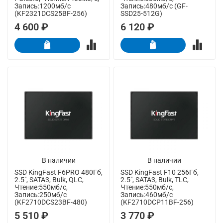
Запись:1200мб/с
Запись:480мб/с (GF-
(KF2321DCS25BF-256)
SSD25-512G)
4 600 ₽
6 120 ₽
В наличии
В наличии
SSD KingFast F6PRO 480Гб,
SSD KingFast F10 256Гб,
2.5", SATA3, Bulk, QLC,
2.5", SATA3, Bulk, TLC,
Чтение:550мб/с,
Чтение:550мб/с,
Запись:250мб/с
Запись:460мб/с
(KF2710DCS23BF-480)
(KF2710DCP11BF-256)
5 510 ₽
3 770 ₽