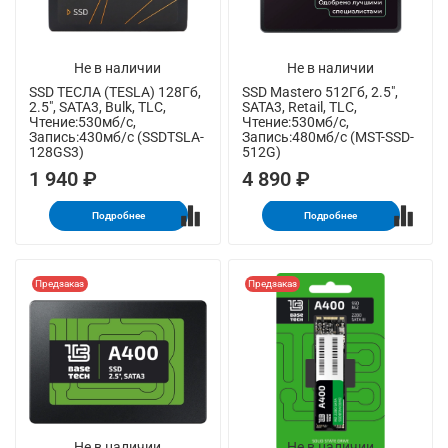
Не в наличии
Не в наличии
SSD ТЕСЛА (TESLA) 128Гб,
SSD Mastero 512Гб, 2.5",
2.5", SATA3, Bulk, TLC,
SATA3, Retail, TLC,
Чтение:530мб/с,
Чтение:530мб/с,
Запись:430мб/с (SSDTSLA-
Запись:480мб/с (MST-SSD-
128GS3)
512G)
1 940 ₽
4 890 ₽
Подробнее
Подробнее
Предзаказ
Предзаказ
Не в наличии
Не в наличии