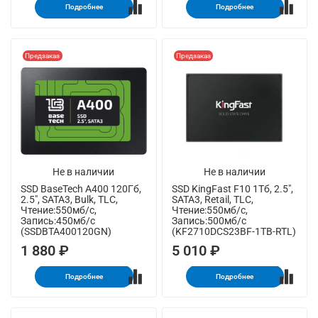
Подробнее
Подробнее
Предзаказ
Предзаказ
Не в наличии
Не в наличии
SSD BaseTech A400 120Гб,
SSD KingFast F10 1Тб, 2.5",
2.5", SATA3, Bulk, TLC,
SATA3, Retail, TLC,
Чтение:550мб/с,
Чтение:550мб/с,
Запись:450мб/с
Запись:500мб/с
(SSDBTA400120GN)
(KF2710DCS23BF-1TB-RTL)
1 880 ₽
5 010 ₽
Подробнее
Подробнее