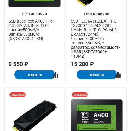
Не в наличии
Не в наличии
SSD BaseTech A400 1Тб,
SSD ТЕСЛА (TESLA) PRO
2.5", SATA3, Bulk, TLC,
TS7000 1Тб, M.2 2280,
Чтение:580мб/с,
NVMe, Bulk, TLC, PCIe4.0,
Запись:530мб/с
DRAM:1024Мб,
(SSDBTA4001TBN)
Чтение:7000мб/с,
Запись:5500мб/с,
радиатор, совместимость
с PS5 (SSDTS7000H-
1TBM2)
9 550 ₽
15 280 ₽
Подробнее
Подробнее
Предзаказ
Предзаказ