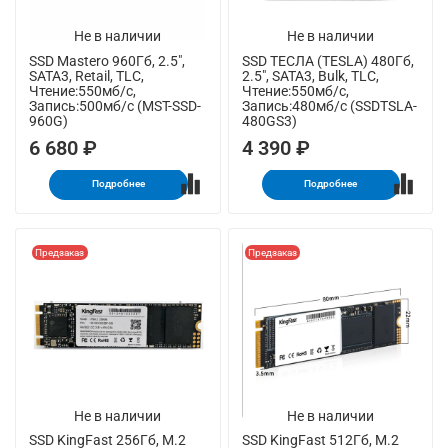
Не в наличии
Не в наличии
SSD Mastero 960Гб, 2.5",
SSD ТЕСЛА (TESLA) 480Гб,
SATA3, Retail, TLC,
2.5", SATA3, Bulk, TLC,
Чтение:550мб/с,
Чтение:550мб/с,
Запись:500мб/с (MST-SSD-
Запись:480мб/с (SSDTSLA-
960G)
480GS3)
6 680 ₽
4 390 ₽
Подробнее
Подробнее
Предзаказ
Предзаказ
Не в наличии
Не в наличии
SSD KingFast 256Гб, M.2
SSD KingFast 512Гб, M.2