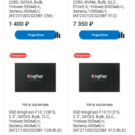
2280, SATA3, Bulk,
2280, NVMe, Bulk, QLC,
Чтение:550мб/с,
PCIe3.0, Чтение:3000мб/с,
Запись:450мб/с
Запись:1300мб/с
(KF2310DCS23BF-256)
(KF2321DCS25BF-512)
1 400 ₽
7 350 ₽
Подробнее
Подробнее
Предзаказ
Предзаказ
Не в наличии
Не в наличии
SSD KingFast F10 128Гб,
SSD KingFast F10 512Гб,
2.5", SATA3, Bulk, TLC,
2.5", SATA3, Bulk, QLC,
Чтение:560мб/с,
Чтение:500мб/с,
Запись:460мб/с
Запись:400мб/с
(KF2710DCS23BF-128-BLK)
(KF2710DCS23BF-512-BLK)