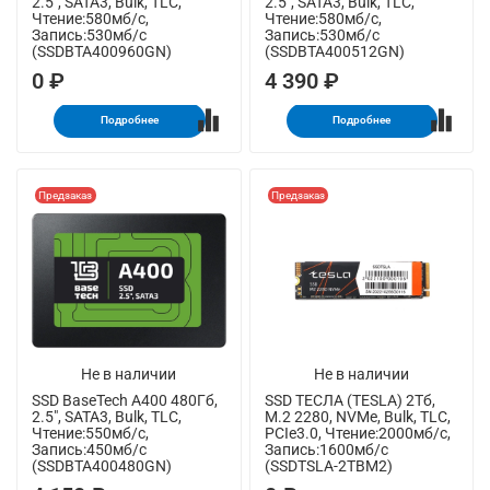
2.5", SATA3, Bulk, TLC,
2.5", SATA3, Bulk, TLC,
Чтение:580мб/с,
Чтение:580мб/с,
Запись:530мб/с
Запись:530мб/с
(SSDBTA400960GN)
(SSDBTA400512GN)
0 ₽
4 390 ₽
Подробнее
Подробнее
Предзаказ
Предзаказ
Не в наличии
Не в наличии
SSD BaseTech A400 480Гб,
SSD ТЕСЛА (TESLA) 2Тб,
2.5", SATA3, Bulk, TLC,
M.2 2280, NVMe, Bulk, TLC,
Чтение:550мб/с,
PCIe3.0, Чтение:2000мб/с,
Запись:450мб/с
Запись:1600мб/с
(SSDBTA400480GN)
(SSDTSLA-2TBM2)