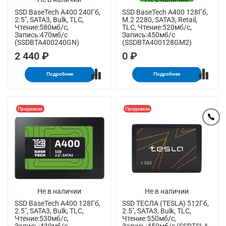
SSD BaseTech A400 240Гб,
SSD BaseTech A400 128Гб,
2.5", SATA3, Bulk, TLC,
M.2 2280, SATA3, Retail,
Чтение:580мб/с,
TLC, Чтение:520мб/с,
Запись:470мб/с
Запись:450мб/с
(SSDBTA400240GN)
(SSDBTA400128GM2)
2 440 ₽
0 ₽
Подробнее
Подробнее
Предзаказ
Предзаказ
Не в наличии
Не в наличии
SSD BaseTech A400 128Гб,
SSD ТЕСЛА (TESLA) 512Гб,
2.5", SATA3, Bulk, TLC,
2.5", SATA3, Bulk, TLC,
Чтение:530мб/с,
Чтение:550мб/с,