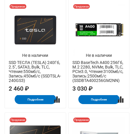
Предзаказ
Предзаказ
Не в наличии
Не в наличии
SSD ТЕСЛА (TESLA) 240Гб,
SSD BaseTech A400 256Гб,
2.5", SATA3, Bulk, TLC,
M.2 2280, NVMe, Bulk, TLC,
Чтение:550мб/с,
PCIe3.0, Чтение:3100мб/с,
Запись:450мб/с (SSDTSLA-
Запись:2500мб/с
240GS3)
(SSDBTA400256GM2NN)
2 460 ₽
3 030 ₽
Подробнее
Подробнее
Предзаказ
Предзаказ