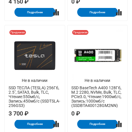
4 150 ₽
0 ₽
Подробнее
Подробнее
Предзаказ
Предзаказ
Не в наличии
Не в наличии
SSD ТЕСЛА (TESLA) 256Гб,
SSD BaseTech A400 128Гб,
2.5", SATA3, Bulk, TLC,
M.2 2280, NVMe, Bulk, TLC,
Чтение:550мб/с,
PCIe3.0, Чтение:1900мб/с,
Запись:450мб/с (SSDTSLA-
Запись:1000мб/с
256GS3)
(SSDBTA400128GM2NN)
3 700 ₽
0 ₽
Подробнее
Подробнее