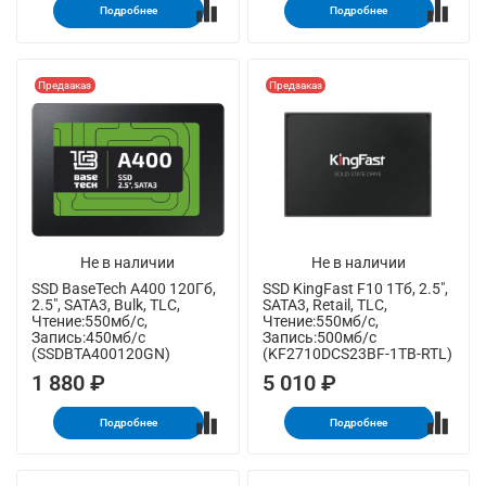
Подробнее
Подробнее
Предзаказ
Предзаказ
Не в наличии
Не в наличии
SSD BaseTech A400 120Гб,
SSD KingFast F10 1Тб, 2.5",
2.5", SATA3, Bulk, TLC,
SATA3, Retail, TLC,
Чтение:550мб/с,
Чтение:550мб/с,
Запись:450мб/с
Запись:500мб/с
(SSDBTA400120GN)
(KF2710DCS23BF-1TB-RTL)
1 880 ₽
5 010 ₽
Подробнее
Подробнее