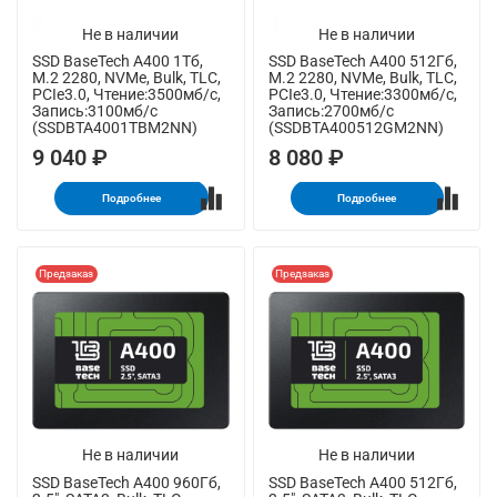
Не в наличии
Не в наличии
SSD BaseTech A400 1Тб,
SSD BaseTech A400 512Гб,
M.2 2280, NVMe, Bulk, TLC,
M.2 2280, NVMe, Bulk, TLC,
PCIe3.0, Чтение:3500мб/с,
PCIe3.0, Чтение:3300мб/с,
Запись:3100мб/с
Запись:2700мб/с
(SSDBTA4001TBM2NN)
(SSDBTA400512GM2NN)
9 040 ₽
8 080 ₽
Подробнее
Подробнее
Предзаказ
Предзаказ
Не в наличии
Не в наличии
SSD BaseTech A400 960Гб,
SSD BaseTech A400 512Гб,