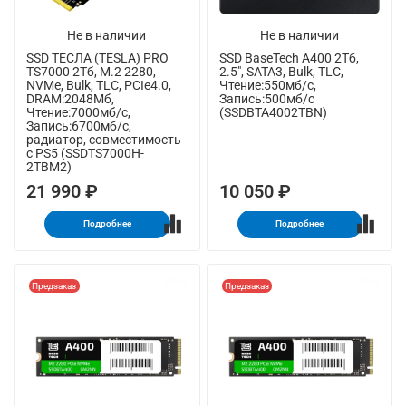
Не в наличии
Не в наличии
SSD ТЕСЛА (TESLA) PRO
SSD BaseTech A400 2Тб,
TS7000 2Тб, M.2 2280,
2.5", SATA3, Bulk, TLC,
NVMe, Bulk, TLC, PCIe4.0,
Чтение:550мб/с,
DRAM:2048Мб,
Запись:500мб/с
Чтение:7000мб/с,
(SSDBTA4002TBN)
Запись:6700мб/с,
радиатор, совместимость
с PS5 (SSDTS7000H-
2TBM2)
21 990 ₽
10 050 ₽
Подробнее
Подробнее
Предзаказ
Предзаказ