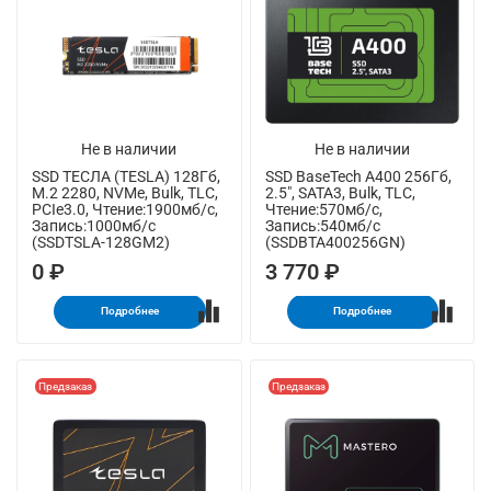
Не в наличии
Не в наличии
SSD ТЕСЛА (TESLA) 128Гб,
SSD BaseTech A400 256Гб,
M.2 2280, NVMe, Bulk, TLC,
2.5", SATA3, Bulk, TLC,
PCIe3.0, Чтение:1900мб/с,
Чтение:570мб/с,
Запись:1000мб/с
Запись:540мб/с
(SSDTSLA-128GM2)
(SSDBTA400256GN)
0 ₽
3 770 ₽
Подробнее
Подробнее
Предзаказ
Предзаказ