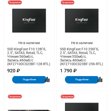
Предзаказ
Предзаказ
Не в наличии
Не в наличии
SSD KingFast F10 128Гб,
SSD KingFast F10 256Гб,
2.5", SATA3, Retail, TLC,
2.5", SATA3, Retail, TLC,
Чтение:560мб/с,
Чтение:550мб/с,
Запись:460мб/с
Запись:460мб/с
(KF2710DCS23BF-128-RTL)
(KF2710DCS23BF-256-RTL)
920 ₽
1 790 ₽
Подробнее
Подробнее
Предзаказ
Предзаказ