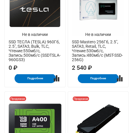
Не в наличии
Не в наличии
SSD ТЕСЛА (TESLA) 960Гб,
SSD Mastero 256Гб, 2.5",
2.5", SATA3, Bulk, TLC,
SATA3, Retail, TLC,
Чтение:550мб/с,
Чтение:530мб/с,
Запись:500мб/с (SSDTSLA-
Запись:480мб/с (MST-SSD-
960GS3)
256G)
0 ₽
2 540 ₽
Подробнее
Подробнее
Предзаказ
Предзаказ