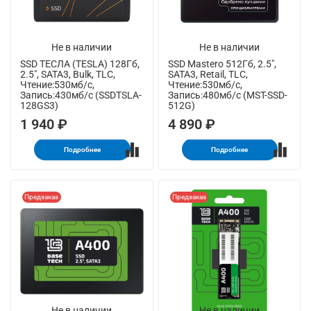
Не в наличии
Не в наличии
SSD ТЕСЛА (TESLA) 128Гб,
SSD Mastero 512Гб, 2.5",
2.5", SATA3, Bulk, TLC,
SATA3, Retail, TLC,
Чтение:530мб/с,
Чтение:530мб/с,
Запись:430мб/с (SSDTSLA-
Запись:480мб/с (MST-SSD-
128GS3)
512G)
1 940 ₽
4 890 ₽
Подробнее
Подробнее
Предзаказ
Предзаказ
Не в наличии
Не в наличии