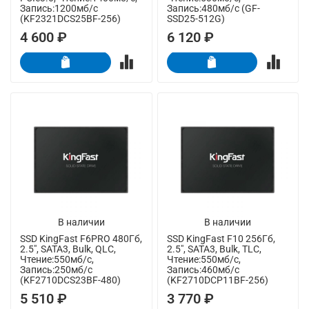
Запись:1200мб/с
Запись:480мб/с (GF-
(KF2321DCS25BF-256)
SSD25-512G)
4 600 ₽
6 120 ₽
В наличии
В наличии
SSD KingFast F6PRO 480Гб,
SSD KingFast F10 256Гб,
2.5", SATA3, Bulk, QLC,
2.5", SATA3, Bulk, TLC,
Чтение:550мб/с,
Чтение:550мб/с,
Запись:250мб/с
Запись:460мб/с
(KF2710DCS23BF-480)
(KF2710DCP11BF-256)
5 510 ₽
3 770 ₽