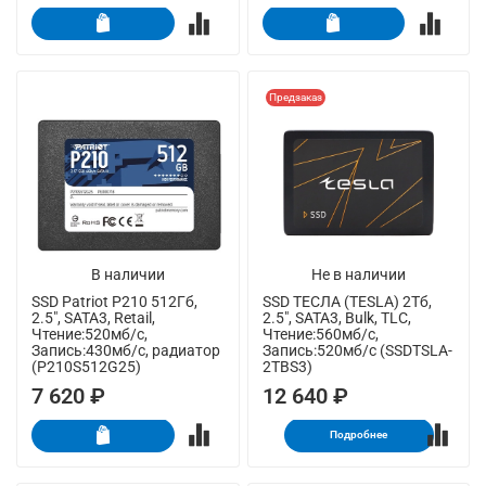
Предзаказ
В наличии
Не в наличии
SSD Patriot P210 512Гб,
SSD ТЕСЛА (TESLA) 2Тб,
2.5", SATA3, Retail,
2.5", SATA3, Bulk, TLC,
Чтение:520мб/с,
Чтение:560мб/с,
Запись:430мб/с, радиатор
Запись:520мб/с (SSDTSLA-
(P210S512G25)
2TBS3)
7 620 ₽
12 640 ₽
Подробнее