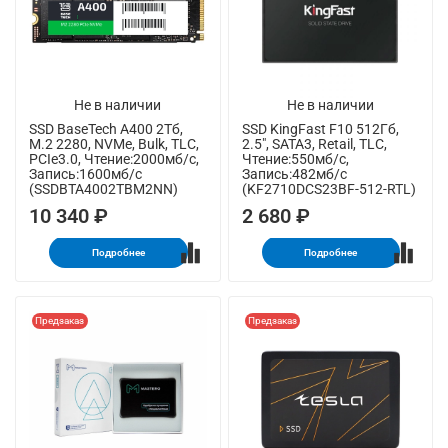
Не в наличии
Не в наличии
SSD BaseTech A400 2Тб,
SSD KingFast F10 512Гб,
M.2 2280, NVMe, Bulk, TLC,
2.5", SATA3, Retail, TLC,
PCIe3.0, Чтение:2000мб/с,
Чтение:550мб/с,
Запись:1600мб/с
Запись:482мб/с
(SSDBTA4002TBM2NN)
(KF2710DCS23BF-512-RTL)
10 340 ₽
2 680 ₽
Подробнее
Подробнее
Предзаказ
Предзаказ