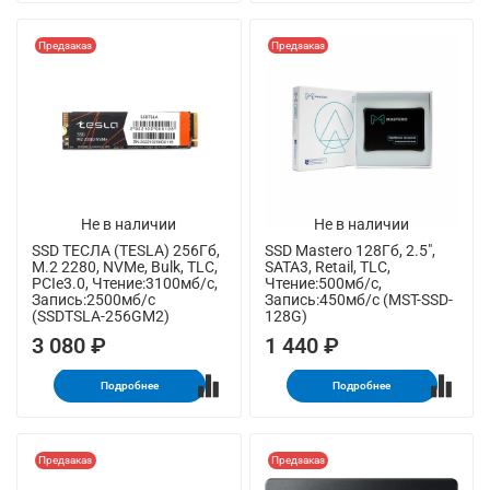
Предзаказ
Предзаказ
Не в наличии
Не в наличии
SSD ТЕСЛА (TESLA) 256Гб,
SSD Mastero 128Гб, 2.5",
M.2 2280, NVMe, Bulk, TLC,
SATA3, Retail, TLC,
PCIe3.0, Чтение:3100мб/с,
Чтение:500мб/с,
Запись:2500мб/с
Запись:450мб/с (MST-SSD-
(SSDTSLA-256GM2)
128G)
3 080 ₽
1 440 ₽
Подробнее
Подробнее
Предзаказ
Предзаказ