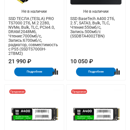
Не в наличии
Не в наличии
SSD ТЕСЛА (TESLA) PRO
SSD BaseTech A400 2Тб,
TS7000 2Тб, M.2 2280,
2.5", SATA3, Bulk, TLC,
NVMe, Bulk, TLC, PCIe4.0,
Чтение:550мб/с,
DRAM:2048Мб,
Запись:500мб/с
Чтение:7000мб/с,
(SSDBTA4002TBN)
Запись:6700мб/с,
радиатор, совместимость
с PS5 (SSDTS7000H-
2TBM2)
21 990 ₽
10 050 ₽
Подробнее
Подробнее
Предзаказ
Предзаказ