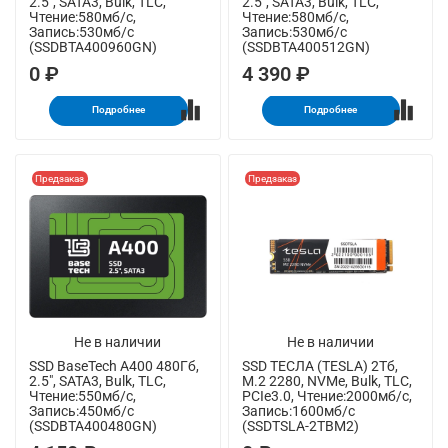
2.5", SATA3, Bulk, TLC,
2.5", SATA3, Bulk, TLC,
Чтение:580мб/с,
Чтение:580мб/с,
Запись:530мб/с
Запись:530мб/с
(SSDBTA400960GN)
(SSDBTA400512GN)
0 ₽
4 390 ₽
Подробнее
Подробнее
Предзаказ
Предзаказ
Не в наличии
Не в наличии
SSD BaseTech A400 480Гб,
SSD ТЕСЛА (TESLA) 2Тб,
2.5", SATA3, Bulk, TLC,
M.2 2280, NVMe, Bulk, TLC,
Чтение:550мб/с,
PCIe3.0, Чтение:2000мб/с,
Запись:450мб/с
Запись:1600мб/с
(SSDBTA400480GN)
(SSDTSLA-2TBM2)