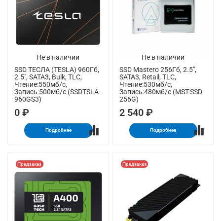
Не в наличии
Не в наличии
SSD ТЕСЛА (TESLA) 960Гб,
SSD Mastero 256Гб, 2.5",
2.5", SATA3, Bulk, TLC,
SATA3, Retail, TLC,
Чтение:550мб/с,
Чтение:530мб/с,
Запись:500мб/с (SSDTSLA-
Запись:480мб/с (MST-SSD-
960GS3)
256G)
0 ₽
2 540 ₽
Подробнее
Подробнее
Предзаказ
Предзаказ