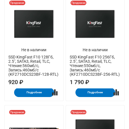
Предзаказ
Предзаказ
Не в наличии
Не в наличии
SSD KingFast F10 128Гб,
SSD KingFast F10 256Гб,
2.5", SATA3, Retail, TLC,
2.5", SATA3, Retail, TLC,
Чтение:560мб/с,
Чтение:550мб/с,
Запись:460мб/с
Запись:460мб/с
(KF2710DCS23BF-128-RTL)
(KF2710DCS23BF-256-RTL)
920 ₽
1 790 ₽
Подробнее
Подробнее
Предзаказ
Предзаказ