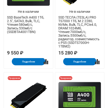
Не в наличии
Не в наличии
SSD BaseTech A400 1Тб,
SSD ТЕСЛА (TESLA) PRO
2.5", SATA3, Bulk, TLC,
TS7000 1Тб, M.2 2280,
Чтение:580мб/с,
NVMe, Bulk, TLC, PCIe4.0,
Запись:530мб/с
DRAM:1024Мб,
(SSDBTA4001TBN)
Чтение:7000мб/с,
Запись:5500мб/с,
радиатор, совместимость
с PS5 (SSDTS7000H-
1TBM2)
9 550 ₽
15 280 ₽
Подробнее
Подробнее
Предзаказ
Предзаказ