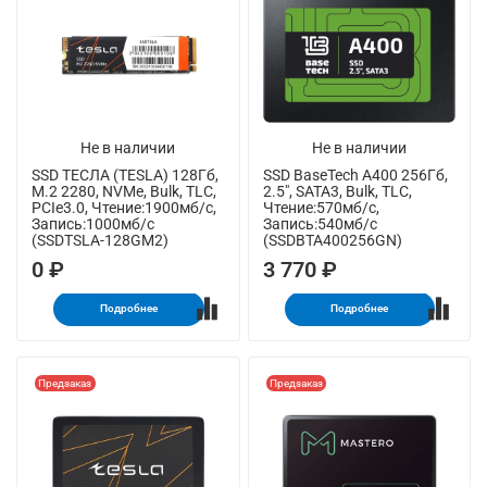
Не в наличии
Не в наличии
SSD ТЕСЛА (TESLA) 128Гб,
SSD BaseTech A400 256Гб,
M.2 2280, NVMe, Bulk, TLC,
2.5", SATA3, Bulk, TLC,
PCIe3.0, Чтение:1900мб/с,
Чтение:570мб/с,
Запись:1000мб/с
Запись:540мб/с
(SSDTSLA-128GM2)
(SSDBTA400256GN)
0 ₽
3 770 ₽
Подробнее
Подробнее
Предзаказ
Предзаказ