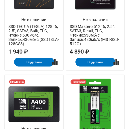
Не в наличии
Не в наличии
SSD ТЕСЛА (TESLA) 128Гб,
SSD Mastero 512Гб, 2.5",
2.5", SATA3, Bulk, TLC,
SATA3, Retail, TLC,
Чтение:530мб/с,
Чтение:530мб/с,
Запись:430мб/с (SSDTSLA-
Запись:480мб/с (MST-SSD-
128GS3)
512G)
1 940 ₽
4 890 ₽
Подробнее
Подробнее
Предзаказ
Предзаказ
Не в наличии
Не в наличии