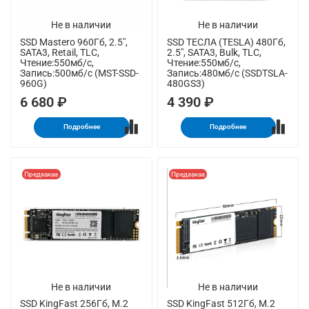
Не в наличии
Не в наличии
SSD Mastero 960Гб, 2.5",
SSD ТЕСЛА (TESLA) 480Гб,
SATA3, Retail, TLC,
2.5", SATA3, Bulk, TLC,
Чтение:550мб/с,
Чтение:550мб/с,
Запись:500мб/с (MST-SSD-
Запись:480мб/с (SSDTSLA-
960G)
480GS3)
6 680 ₽
4 390 ₽
Подробнее
Подробнее
Предзаказ
Предзаказ
Не в наличии
Не в наличии
SSD KingFast 256Гб, M.2
SSD KingFast 512Гб, M.2