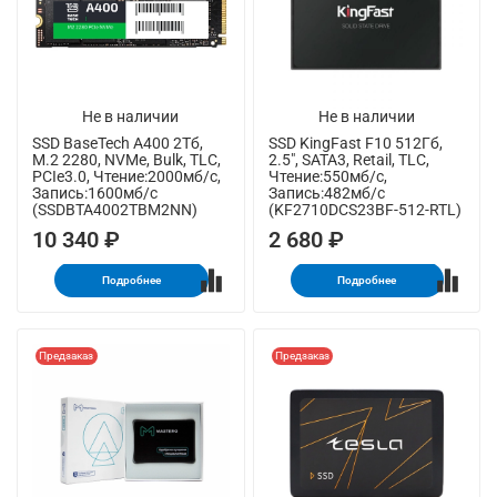
Не в наличии
Не в наличии
SSD BaseTech A400 2Тб,
SSD KingFast F10 512Гб,
M.2 2280, NVMe, Bulk, TLC,
2.5", SATA3, Retail, TLC,
PCIe3.0, Чтение:2000мб/с,
Чтение:550мб/с,
Запись:1600мб/с
Запись:482мб/с
(SSDBTA4002TBM2NN)
(KF2710DCS23BF-512-RTL)
10 340 ₽
2 680 ₽
Подробнее
Подробнее
Предзаказ
Предзаказ