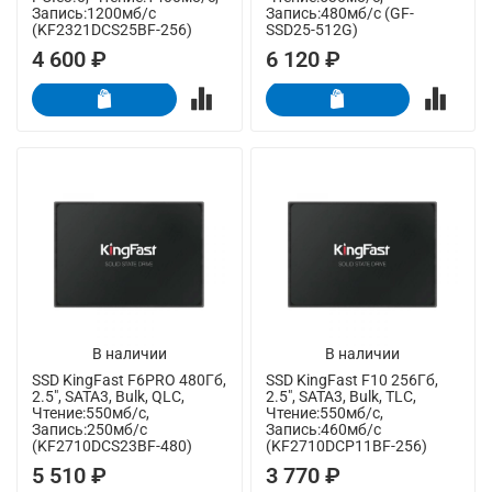
Запись:1200мб/с
Запись:480мб/с (GF-
(KF2321DCS25BF-256)
SSD25-512G)
4 600 ₽
6 120 ₽
В наличии
В наличии
SSD KingFast F6PRO 480Гб,
SSD KingFast F10 256Гб,
2.5", SATA3, Bulk, QLC,
2.5", SATA3, Bulk, TLC,
Чтение:550мб/с,
Чтение:550мб/с,
Запись:250мб/с
Запись:460мб/с
(KF2710DCS23BF-480)
(KF2710DCP11BF-256)
5 510 ₽
3 770 ₽