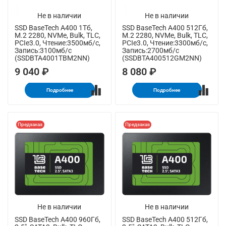
Не в наличии
Не в наличии
SSD BaseTech A400 1Тб,
SSD BaseTech A400 512Гб,
M.2 2280, NVMe, Bulk, TLC,
M.2 2280, NVMe, Bulk, TLC,
PCIe3.0, Чтение:3500мб/с,
PCIe3.0, Чтение:3300мб/с,
Запись:3100мб/с
Запись:2700мб/с
(SSDBTA4001TBM2NN)
(SSDBTA400512GM2NN)
9 040 ₽
8 080 ₽
Подробнее
Подробнее
Предзаказ
Предзаказ
Не в наличии
Не в наличии
SSD BaseTech A400 960Гб,
SSD BaseTech A400 512Гб,