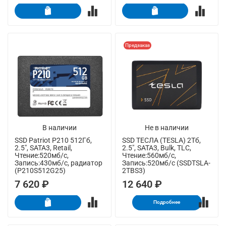
Предзаказ
В наличии
Не в наличии
SSD Patriot P210 512Гб,
SSD ТЕСЛА (TESLA) 2Тб,
2.5", SATA3, Retail,
2.5", SATA3, Bulk, TLC,
Чтение:520мб/с,
Чтение:560мб/с,
Запись:430мб/с, радиатор
Запись:520мб/с (SSDTSLA-
(P210S512G25)
2TBS3)
7 620 ₽
12 640 ₽
Подробнее