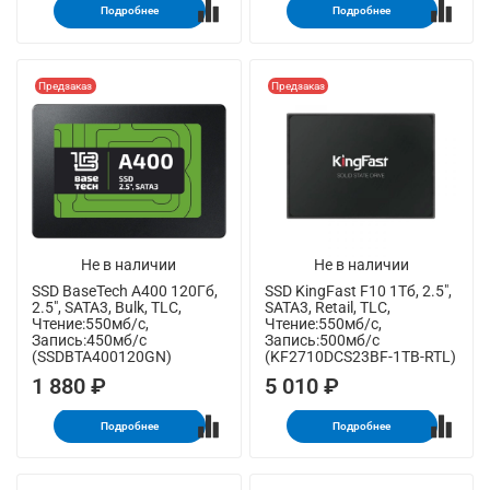
Подробнее
Подробнее
Предзаказ
Предзаказ
Не в наличии
Не в наличии
SSD BaseTech A400 120Гб,
SSD KingFast F10 1Тб, 2.5",
2.5", SATA3, Bulk, TLC,
SATA3, Retail, TLC,
Чтение:550мб/с,
Чтение:550мб/с,
Запись:450мб/с
Запись:500мб/с
(SSDBTA400120GN)
(KF2710DCS23BF-1TB-RTL)
1 880 ₽
5 010 ₽
Подробнее
Подробнее