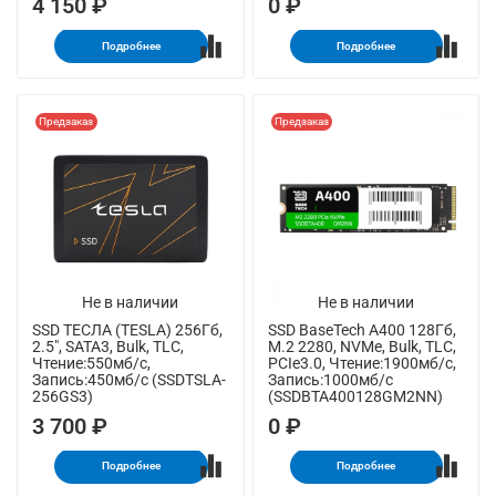
4 150 ₽
0 ₽
Подробнее
Подробнее
Предзаказ
Предзаказ
Не в наличии
Не в наличии
SSD ТЕСЛА (TESLA) 256Гб,
SSD BaseTech A400 128Гб,
2.5", SATA3, Bulk, TLC,
M.2 2280, NVMe, Bulk, TLC,
Чтение:550мб/с,
PCIe3.0, Чтение:1900мб/с,
Запись:450мб/с (SSDTSLA-
Запись:1000мб/с
256GS3)
(SSDBTA400128GM2NN)
3 700 ₽
0 ₽
Подробнее
Подробнее