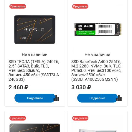
Предзаказ
Предзаказ
Не в наличии
Не в наличии
SSD ТЕСЛА (TESLA) 240Гб,
SSD BaseTech A400 256Гб,
2.5", SATA3, Bulk, TLC,
M.2 2280, NVMe, Bulk, TLC,
Чтение:550мб/с,
PCIe3.0, Чтение:3100мб/с,
Запись:450мб/с (SSDTSLA-
Запись:2500мб/с
240GS3)
(SSDBTA400256GM2NN)
2 460 ₽
3 030 ₽
Подробнее
Подробнее
Предзаказ
Предзаказ