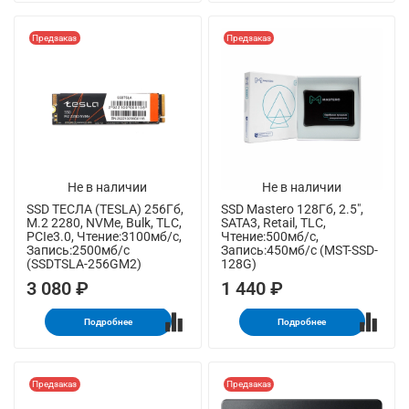
Предзаказ
Предзаказ
Не в наличии
Не в наличии
SSD ТЕСЛА (TESLA) 256Гб,
SSD Mastero 128Гб, 2.5",
M.2 2280, NVMe, Bulk, TLC,
SATA3, Retail, TLC,
PCIe3.0, Чтение:3100мб/с,
Чтение:500мб/с,
Запись:2500мб/с
Запись:450мб/с (MST-SSD-
(SSDTSLA-256GM2)
128G)
3 080 ₽
1 440 ₽
Подробнее
Подробнее
Предзаказ
Предзаказ