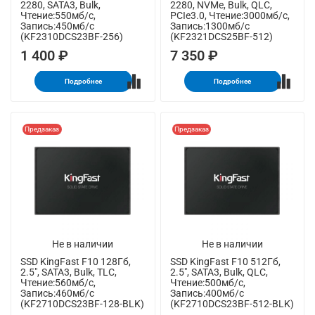
2280, SATA3, Bulk,
2280, NVMe, Bulk, QLC,
Чтение:550мб/с,
PCIe3.0, Чтение:3000мб/с,
Запись:450мб/с
Запись:1300мб/с
(KF2310DCS23BF-256)
(KF2321DCS25BF-512)
1 400 ₽
7 350 ₽
Подробнее
Подробнее
Предзаказ
Предзаказ
Не в наличии
Не в наличии
SSD KingFast F10 128Гб,
SSD KingFast F10 512Гб,
2.5", SATA3, Bulk, TLC,
2.5", SATA3, Bulk, QLC,
Чтение:560мб/с,
Чтение:500мб/с,
Запись:460мб/с
Запись:400мб/с
(KF2710DCS23BF-128-BLK)
(KF2710DCS23BF-512-BLK)