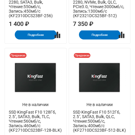
2280, SATA3, Bulk,
2280, NVMe, Bulk, QLC,
Чтение:550мб/с,
PCIe3.0, Чтение:3000мб/с,
Запись:450мб/с
Запись:1300мб/с
(KF2310DCS23BF-256)
(KF2321DCS25BF-512)
1 400 ₽
7 350 ₽
Подробнее
Подробнее
Предзаказ
Предзаказ
Не в наличии
Не в наличии
SSD KingFast F10 128Гб,
SSD KingFast F10 512Гб,
2.5", SATA3, Bulk, TLC,
2.5", SATA3, Bulk, QLC,
Чтение:560мб/с,
Чтение:500мб/с,
Запись:460мб/с
Запись:400мб/с
(KF2710DCS23BF-128-BLK)
(KF2710DCS23BF-512-BLK)