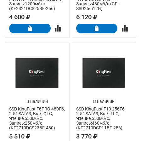
Запись:1200мб/с
Запись:480мб/с (GF-
(KF2321DCS25BF-256)
SSD25-512G)
4 600 ₽
6 120 ₽
В наличии
В наличии
SSD KingFast F6PRO 480Гб,
SSD KingFast F10 256Гб,
2.5", SATA3, Bulk, QLC,
2.5", SATA3, Bulk, TLC,
Чтение:550мб/с,
Чтение:550мб/с,
Запись:250мб/с
Запись:460мб/с
(KF2710DCS23BF-480)
(KF2710DCP11BF-256)
5 510 ₽
3 770 ₽