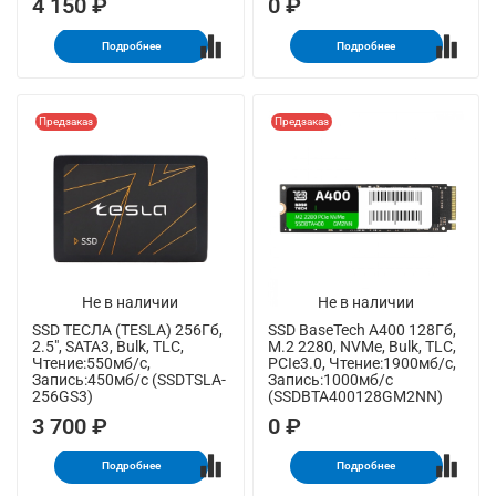
4 150 ₽
0 ₽
Подробнее
Подробнее
Предзаказ
Предзаказ
Не в наличии
Не в наличии
SSD ТЕСЛА (TESLA) 256Гб,
SSD BaseTech A400 128Гб,
2.5", SATA3, Bulk, TLC,
M.2 2280, NVMe, Bulk, TLC,
Чтение:550мб/с,
PCIe3.0, Чтение:1900мб/с,
Запись:450мб/с (SSDTSLA-
Запись:1000мб/с
256GS3)
(SSDBTA400128GM2NN)
3 700 ₽
0 ₽
Подробнее
Подробнее