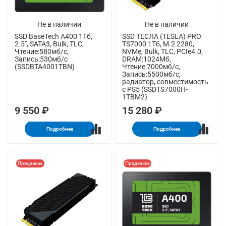
Не в наличии
Не в наличии
SSD BaseTech A400 1Тб,
SSD ТЕСЛА (TESLA) PRO
2.5", SATA3, Bulk, TLC,
TS7000 1Тб, M.2 2280,
Чтение:580мб/с,
NVMe, Bulk, TLC, PCIe4.0,
Запись:530мб/с
DRAM:1024Мб,
(SSDBTA4001TBN)
Чтение:7000мб/с,
Запись:5500мб/с,
радиатор, совместимость
с PS5 (SSDTS7000H-
1TBM2)
9 550 ₽
15 280 ₽
Подробнее
Подробнее
Предзаказ
Предзаказ