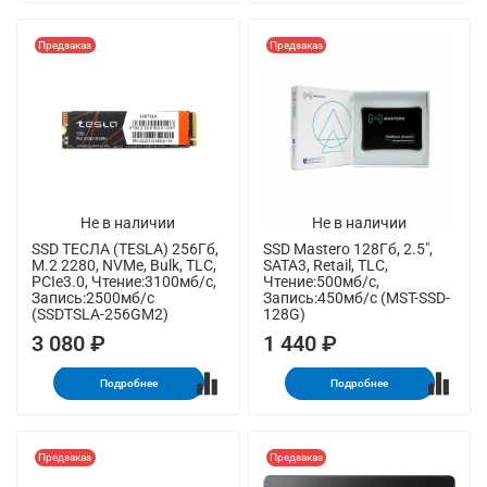
Предзаказ
Предзаказ
Не в наличии
Не в наличии
SSD ТЕСЛА (TESLA) 256Гб,
SSD Mastero 128Гб, 2.5",
M.2 2280, NVMe, Bulk, TLC,
SATA3, Retail, TLC,
PCIe3.0, Чтение:3100мб/с,
Чтение:500мб/с,
Запись:2500мб/с
Запись:450мб/с (MST-SSD-
(SSDTSLA-256GM2)
128G)
3 080 ₽
1 440 ₽
Подробнее
Подробнее
Предзаказ
Предзаказ