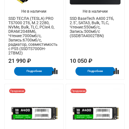
Не в наличии
Не в наличии
SSD ТЕСЛА (TESLA) PRO
SSD BaseTech A400 2Тб,
TS7000 2Тб, M.2 2280,
2.5", SATA3, Bulk, TLC,
NVMe, Bulk, TLC, PCIe4.0,
Чтение:550мб/с,
DRAM:2048Мб,
Запись:500мб/с
Чтение:7000мб/с,
(SSDBTA4002TBN)
Запись:6700мб/с,
радиатор, совместимость
с PS5 (SSDTS7000H-
2TBM2)
21 990 ₽
10 050 ₽
Подробнее
Подробнее
Предзаказ
Предзаказ