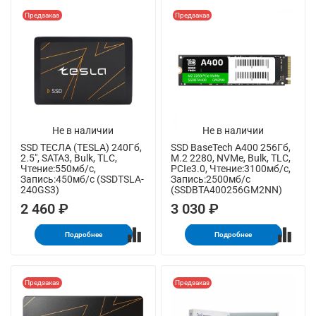
Предзаказ
Предзаказ
Не в наличии
Не в наличии
SSD ТЕСЛА (TESLA) 240Гб,
SSD BaseTech A400 256Гб,
2.5", SATA3, Bulk, TLC,
M.2 2280, NVMe, Bulk, TLC,
Чтение:550мб/с,
PCIe3.0, Чтение:3100мб/с,
Запись:450мб/с (SSDTSLA-
Запись:2500мб/с
240GS3)
(SSDBTA400256GM2NN)
2 460 ₽
3 030 ₽
Подробнее
Подробнее
Предзаказ
Предзаказ