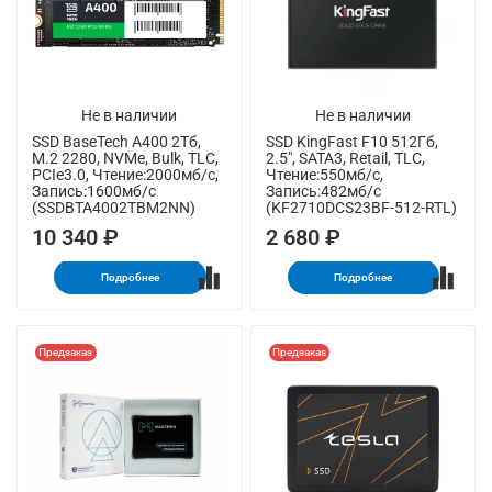
Не в наличии
Не в наличии
SSD BaseTech A400 2Тб,
SSD KingFast F10 512Гб,
M.2 2280, NVMe, Bulk, TLC,
2.5", SATA3, Retail, TLC,
PCIe3.0, Чтение:2000мб/с,
Чтение:550мб/с,
Запись:1600мб/с
Запись:482мб/с
(SSDBTA4002TBM2NN)
(KF2710DCS23BF-512-RTL)
10 340 ₽
2 680 ₽
Подробнее
Подробнее
Предзаказ
Предзаказ