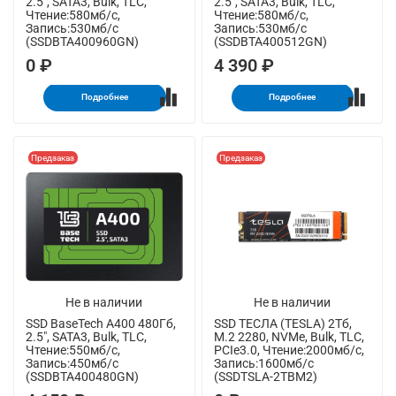
2.5", SATA3, Bulk, TLC,
2.5", SATA3, Bulk, TLC,
Чтение:580мб/с,
Чтение:580мб/с,
Запись:530мб/с
Запись:530мб/с
(SSDBTA400960GN)
(SSDBTA400512GN)
0 ₽
4 390 ₽
Подробнее
Подробнее
Предзаказ
Предзаказ
Не в наличии
Не в наличии
SSD BaseTech A400 480Гб,
SSD ТЕСЛА (TESLA) 2Тб,
2.5", SATA3, Bulk, TLC,
M.2 2280, NVMe, Bulk, TLC,
Чтение:550мб/с,
PCIe3.0, Чтение:2000мб/с,
Запись:450мб/с
Запись:1600мб/с
(SSDBTA400480GN)
(SSDTSLA-2TBM2)