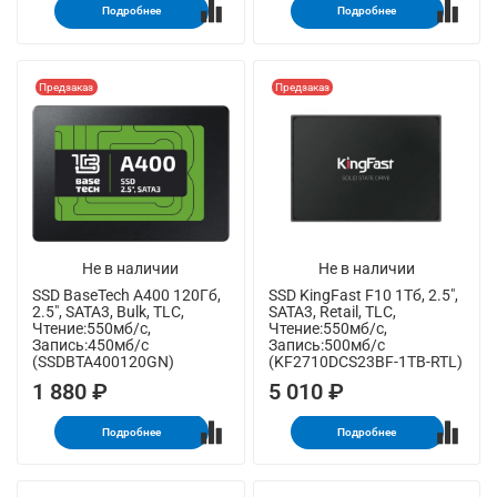
Подробнее
Подробнее
Предзаказ
Предзаказ
Не в наличии
Не в наличии
SSD BaseTech A400 120Гб,
SSD KingFast F10 1Тб, 2.5",
2.5", SATA3, Bulk, TLC,
SATA3, Retail, TLC,
Чтение:550мб/с,
Чтение:550мб/с,
Запись:450мб/с
Запись:500мб/с
(SSDBTA400120GN)
(KF2710DCS23BF-1TB-RTL)
1 880 ₽
5 010 ₽
Подробнее
Подробнее