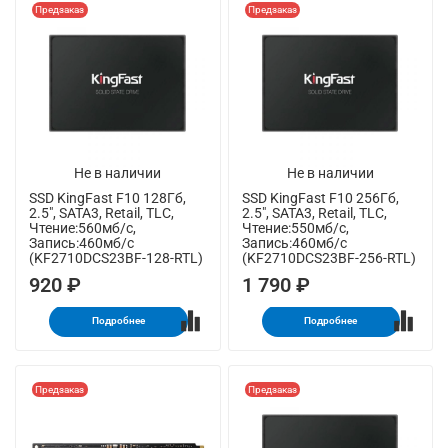
Предзаказ
Предзаказ
Не в наличии
Не в наличии
SSD KingFast F10 128Гб,
SSD KingFast F10 256Гб,
2.5", SATA3, Retail, TLC,
2.5", SATA3, Retail, TLC,
Чтение:560мб/с,
Чтение:550мб/с,
Запись:460мб/с
Запись:460мб/с
(KF2710DCS23BF-128-RTL)
(KF2710DCS23BF-256-RTL)
920 ₽
1 790 ₽
Подробнее
Подробнее
Предзаказ
Предзаказ