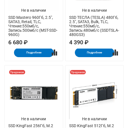
Не в наличии
Не в наличии
SSD Mastero 960Гб, 2.5",
SSD ТЕСЛА (TESLA) 480Гб,
SATA3, Retail, TLC,
2.5", SATA3, Bulk, TLC,
Чтение:550мб/с,
Чтение:550мб/с,
Запись:500мб/с (MST-SSD-
Запись:480мб/с (SSDTSLA-
960G)
480GS3)
6 680 ₽
4 390 ₽
Подробнее
Подробнее
Предзаказ
Предзаказ
Не в наличии
Не в наличии
SSD KingFast 256Гб, M.2
SSD KingFast 512Гб, M.2