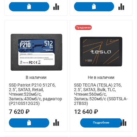
Предзаказ
В наличии
Не в наличии
SSD Patriot P210 512Гб,
SSD ТЕСЛА (TESLA) 2Тб,
2.5", SATA3, Retail,
2.5", SATA3, Bulk, TLC,
Чтение:520мб/с,
Чтение:560мб/с,
Запись:430мб/с, радиатор
Запись:520мб/с (SSDTSLA-
(P210S512G25)
2TBS3)
7 620 ₽
12 640 ₽
Подробнее