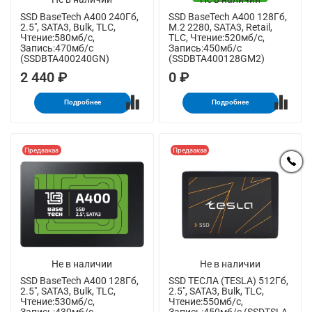
SSD BaseTech A400 240Гб,
SSD BaseTech A400 128Гб,
2.5", SATA3, Bulk, TLC,
M.2 2280, SATA3, Retail,
Чтение:580мб/с,
TLC, Чтение:520мб/с,
Запись:470мб/с
Запись:450мб/с
(SSDBTA400240GN)
(SSDBTA400128GM2)
2 440 ₽
0 ₽
Подробнее
Подробнее
Предзаказ
Предзаказ
Не в наличии
Не в наличии
SSD BaseTech A400 128Гб,
SSD ТЕСЛА (TESLA) 512Гб,
2.5", SATA3, Bulk, TLC,
2.5", SATA3, Bulk, TLC,
Чтение:530мб/с,
Чтение:550мб/с,