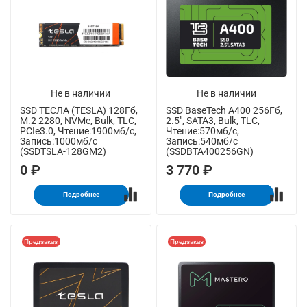
Не в наличии
Не в наличии
SSD ТЕСЛА (TESLA) 128Гб,
SSD BaseTech A400 256Гб,
M.2 2280, NVMe, Bulk, TLC,
2.5", SATA3, Bulk, TLC,
PCIe3.0, Чтение:1900мб/с,
Чтение:570мб/с,
Запись:1000мб/с
Запись:540мб/с
(SSDTSLA-128GM2)
(SSDBTA400256GN)
0 ₽
3 770 ₽
Подробнее
Подробнее
Предзаказ
Предзаказ