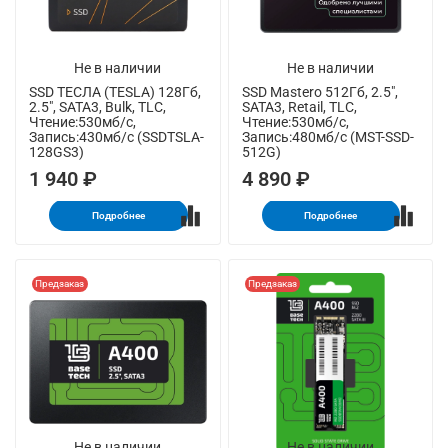
Не в наличии
Не в наличии
SSD ТЕСЛА (TESLA) 128Гб,
SSD Mastero 512Гб, 2.5",
2.5", SATA3, Bulk, TLC,
SATA3, Retail, TLC,
Чтение:530мб/с,
Чтение:530мб/с,
Запись:430мб/с (SSDTSLA-
Запись:480мб/с (MST-SSD-
128GS3)
512G)
1 940 ₽
4 890 ₽
Подробнее
Подробнее
Предзаказ
Предзаказ
Не в наличии
Не в наличии