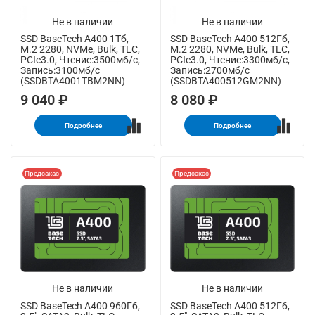
Не в наличии
Не в наличии
SSD BaseTech A400 1Тб,
SSD BaseTech A400 512Гб,
M.2 2280, NVMe, Bulk, TLC,
M.2 2280, NVMe, Bulk, TLC,
PCIe3.0, Чтение:3500мб/с,
PCIe3.0, Чтение:3300мб/с,
Запись:3100мб/с
Запись:2700мб/с
(SSDBTA4001TBM2NN)
(SSDBTA400512GM2NN)
9 040 ₽
8 080 ₽
Подробнее
Подробнее
Предзаказ
Предзаказ
Не в наличии
Не в наличии
SSD BaseTech A400 960Гб,
SSD BaseTech A400 512Гб,