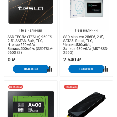
Не в наличии
Не в наличии
SSD ТЕСЛА (TESLA) 960Гб,
SSD Mastero 256Гб, 2.5",
2.5", SATA3, Bulk, TLC,
SATA3, Retail, TLC,
Чтение:550мб/с,
Чтение:530мб/с,
Запись:500мб/с (SSDTSLA-
Запись:480мб/с (MST-SSD-
960GS3)
256G)
0 ₽
2 540 ₽
Подробнее
Подробнее
Предзаказ
Предзаказ