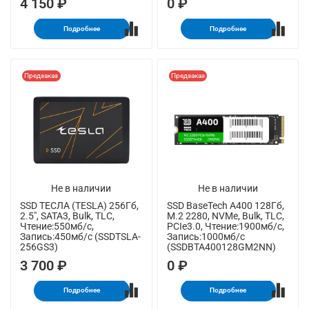
4 150 ₽
0 ₽
Подробнее
Подробнее
Предзаказ
Предзаказ
Не в наличии
Не в наличии
SSD ТЕСЛА (TESLA) 256Гб,
SSD BaseTech A400 128Гб,
2.5", SATA3, Bulk, TLC,
M.2 2280, NVMe, Bulk, TLC,
Чтение:550мб/с,
PCIe3.0, Чтение:1900мб/с,
Запись:450мб/с (SSDTSLA-
Запись:1000мб/с
256GS3)
(SSDBTA400128GM2NN)
3 700 ₽
0 ₽
Подробнее
Подробнее