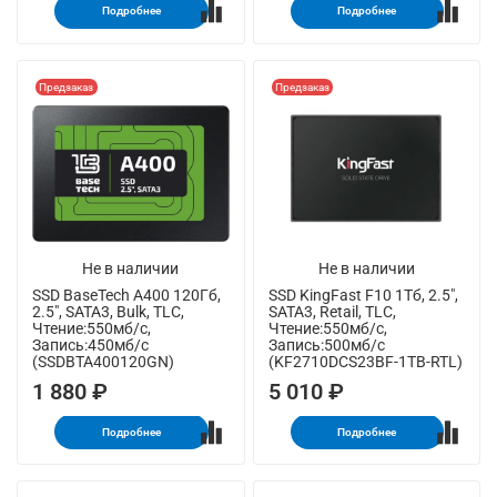
Подробнее
Подробнее
Предзаказ
Предзаказ
Не в наличии
Не в наличии
SSD BaseTech A400 120Гб,
SSD KingFast F10 1Тб, 2.5",
2.5", SATA3, Bulk, TLC,
SATA3, Retail, TLC,
Чтение:550мб/с,
Чтение:550мб/с,
Запись:450мб/с
Запись:500мб/с
(SSDBTA400120GN)
(KF2710DCS23BF-1TB-RTL)
1 880 ₽
5 010 ₽
Подробнее
Подробнее