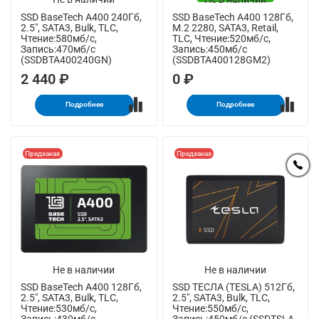
SSD BaseTech A400 240Гб,
SSD BaseTech A400 128Гб,
2.5", SATA3, Bulk, TLC,
M.2 2280, SATA3, Retail,
Чтение:580мб/с,
TLC, Чтение:520мб/с,
Запись:470мб/с
Запись:450мб/с
(SSDBTA400240GN)
(SSDBTA400128GM2)
2 440 ₽
0 ₽
Подробнее
Подробнее
Предзаказ
Предзаказ
Не в наличии
Не в наличии
SSD BaseTech A400 128Гб,
SSD ТЕСЛА (TESLA) 512Гб,
2.5", SATA3, Bulk, TLC,
2.5", SATA3, Bulk, TLC,
Чтение:530мб/с,
Чтение:550мб/с,