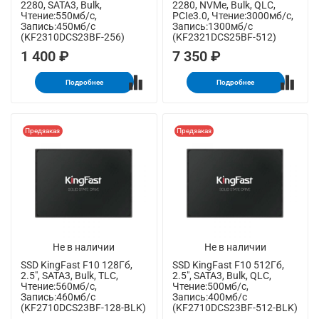
2280, SATA3, Bulk,
2280, NVMe, Bulk, QLC,
Чтение:550мб/с,
PCIe3.0, Чтение:3000мб/с,
Запись:450мб/с
Запись:1300мб/с
(KF2310DCS23BF-256)
(KF2321DCS25BF-512)
1 400 ₽
7 350 ₽
Подробнее
Подробнее
Предзаказ
Предзаказ
Не в наличии
Не в наличии
SSD KingFast F10 128Гб,
SSD KingFast F10 512Гб,
2.5", SATA3, Bulk, TLC,
2.5", SATA3, Bulk, QLC,
Чтение:560мб/с,
Чтение:500мб/с,
Запись:460мб/с
Запись:400мб/с
(KF2710DCS23BF-128-BLK)
(KF2710DCS23BF-512-BLK)