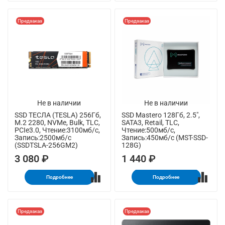
Предзаказ
Предзаказ
Не в наличии
Не в наличии
SSD ТЕСЛА (TESLA) 256Гб,
SSD Mastero 128Гб, 2.5",
M.2 2280, NVMe, Bulk, TLC,
SATA3, Retail, TLC,
PCIe3.0, Чтение:3100мб/с,
Чтение:500мб/с,
Запись:2500мб/с
Запись:450мб/с (MST-SSD-
(SSDTSLA-256GM2)
128G)
3 080 ₽
1 440 ₽
Подробнее
Подробнее
Предзаказ
Предзаказ