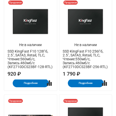
Предзаказ
Предзаказ
Не в наличии
Не в наличии
SSD KingFast F10 128Гб,
SSD KingFast F10 256Гб,
2.5", SATA3, Retail, TLC,
2.5", SATA3, Retail, TLC,
Чтение:560мб/с,
Чтение:550мб/с,
Запись:460мб/с
Запись:460мб/с
(KF2710DCS23BF-128-RTL)
(KF2710DCS23BF-256-RTL)
920 ₽
1 790 ₽
Подробнее
Подробнее
Предзаказ
Предзаказ