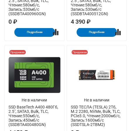
2.5", SATA3, Bulk, TLC,
2.5", SATA3, Bulk, TLC,
Чтение:580мб/с,
Чтение:580мб/с,
Запись:530мб/с
Запись:530мб/с
(SSDBTA400960GN)
(SSDBTA400512GN)
0 ₽
4 390 ₽
Подробнее
Подробнее
Предзаказ
Предзаказ
Не в наличии
Не в наличии
SSD BaseTech A400 480Гб,
SSD ТЕСЛА (TESLA) 2Тб,
2.5", SATA3, Bulk, TLC,
M.2 2280, NVMe, Bulk, TLC,
Чтение:550мб/с,
PCIe3.0, Чтение:2000мб/с,
Запись:450мб/с
Запись:1600мб/с
(SSDBTA400480GN)
(SSDTSLA-2TBM2)