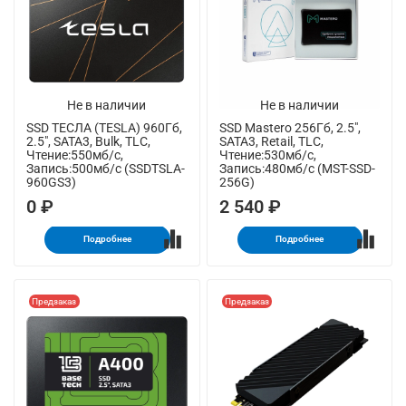
Не в наличии
Не в наличии
SSD ТЕСЛА (TESLA) 960Гб,
SSD Mastero 256Гб, 2.5",
2.5", SATA3, Bulk, TLC,
SATA3, Retail, TLC,
Чтение:550мб/с,
Чтение:530мб/с,
Запись:500мб/с (SSDTSLA-
Запись:480мб/с (MST-SSD-
960GS3)
256G)
0 ₽
2 540 ₽
Подробнее
Подробнее
Предзаказ
Предзаказ