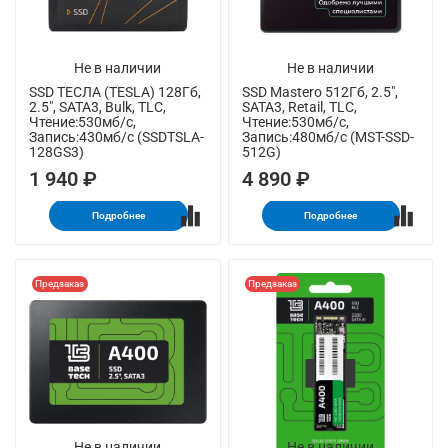
Не в наличии
Не в наличии
SSD ТЕСЛА (TESLA) 128Гб,
SSD Mastero 512Гб, 2.5",
2.5", SATA3, Bulk, TLC,
SATA3, Retail, TLC,
Чтение:530мб/с,
Чтение:530мб/с,
Запись:430мб/с (SSDTSLA-
Запись:480мб/с (MST-SSD-
128GS3)
512G)
1 940 ₽
4 890 ₽
Подробнее
Подробнее
Предзаказ
Предзаказ
Не в наличии
Не в наличии