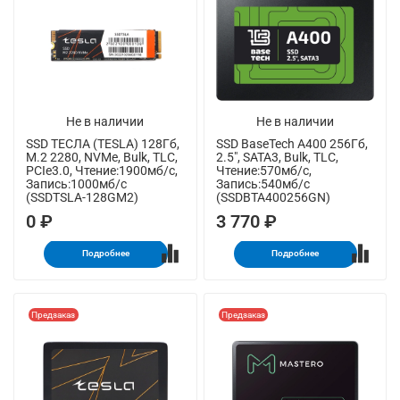
Не в наличии
Не в наличии
SSD ТЕСЛА (TESLA) 128Гб,
SSD BaseTech A400 256Гб,
M.2 2280, NVMe, Bulk, TLC,
2.5", SATA3, Bulk, TLC,
PCIe3.0, Чтение:1900мб/с,
Чтение:570мб/с,
Запись:1000мб/с
Запись:540мб/с
(SSDTSLA-128GM2)
(SSDBTA400256GN)
0 ₽
3 770 ₽
Подробнее
Подробнее
Предзаказ
Предзаказ