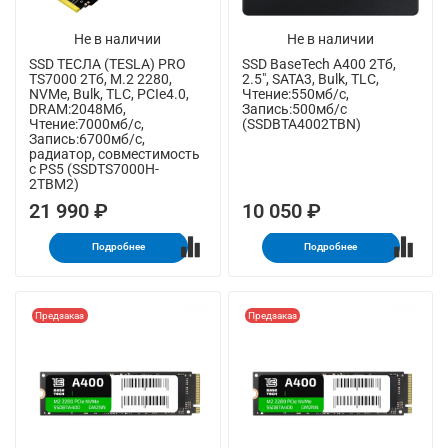
Не в наличии
Не в наличии
SSD ТЕСЛА (TESLA) PRO
SSD BaseTech A400 2Тб,
TS7000 2Тб, M.2 2280,
2.5", SATA3, Bulk, TLC,
NVMe, Bulk, TLC, PCIe4.0,
Чтение:550мб/с,
DRAM:2048Мб,
Запись:500мб/с
Чтение:7000мб/с,
(SSDBTA4002TBN)
Запись:6700мб/с,
радиатор, совместимость
с PS5 (SSDTS7000H-
2TBM2)
21 990 ₽
10 050 ₽
Подробнее
Подробнее
Предзаказ
Предзаказ