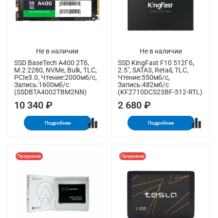
Не в наличии
Не в наличии
SSD BaseTech A400 2Тб,
SSD KingFast F10 512Гб,
M.2 2280, NVMe, Bulk, TLC,
2.5", SATA3, Retail, TLC,
PCIe3.0, Чтение:2000мб/с,
Чтение:550мб/с,
Запись:1600мб/с
Запись:482мб/с
(SSDBTA4002TBM2NN)
(KF2710DCS23BF-512-RTL)
10 340 ₽
2 680 ₽
Подробнее
Подробнее
Предзаказ
Предзаказ