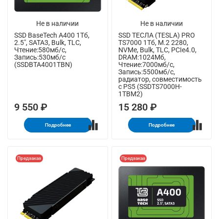
Не в наличии
Не в наличии
SSD BaseTech A400 1Тб,
SSD ТЕСЛА (TESLA) PRO
2.5", SATA3, Bulk, TLC,
TS7000 1Тб, M.2 2280,
Чтение:580мб/с,
NVMe, Bulk, TLC, PCIe4.0,
Запись:530мб/с
DRAM:1024Мб,
(SSDBTA4001TBN)
Чтение:7000мб/с,
Запись:5500мб/с,
радиатор, совместимость
с PS5 (SSDTS7000H-
1TBM2)
9 550 ₽
15 280 ₽
Подробнее
Подробнее
Предзаказ
Предзаказ