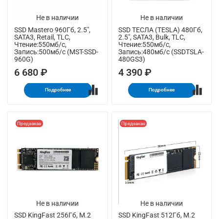
Не в наличии
Не в наличии
SSD Mastero 960Гб, 2.5",
SSD ТЕСЛА (TESLA) 480Гб,
SATA3, Retail, TLC,
2.5", SATA3, Bulk, TLC,
Чтение:550мб/с,
Чтение:550мб/с,
Запись:500мб/с (MST-SSD-
Запись:480мб/с (SSDTSLA-
960G)
480GS3)
6 680 ₽
4 390 ₽
Подробнее
Подробнее
Предзаказ
Предзаказ
Не в наличии
Не в наличии
SSD KingFast 256Гб, M.2
SSD KingFast 512Гб, M.2