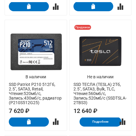
Предзаказ
В наличии
Не в наличии
SSD Patriot P210 512Гб,
SSD ТЕСЛА (TESLA) 2Тб,
2.5", SATA3, Retail,
2.5", SATA3, Bulk, TLC,
Чтение:520мб/с,
Чтение:560мб/с,
Запись:430мб/с, радиатор
Запись:520мб/с (SSDTSLA-
(P210S512G25)
2TBS3)
7 620 ₽
12 640 ₽
Подробнее