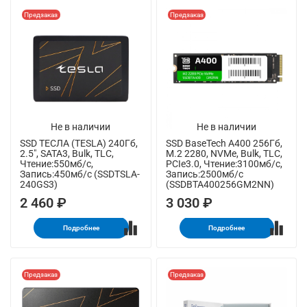
Предзаказ
Предзаказ
Не в наличии
Не в наличии
SSD ТЕСЛА (TESLA) 240Гб,
SSD BaseTech A400 256Гб,
2.5", SATA3, Bulk, TLC,
M.2 2280, NVMe, Bulk, TLC,
Чтение:550мб/с,
PCIe3.0, Чтение:3100мб/с,
Запись:450мб/с (SSDTSLA-
Запись:2500мб/с
240GS3)
(SSDBTA400256GM2NN)
2 460 ₽
3 030 ₽
Подробнее
Подробнее
Предзаказ
Предзаказ