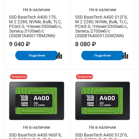
Не в наличии
Не в наличии
SSD BaseTech A400 1Тб,
SSD BaseTech A400 512Гб,
M.2 2280, NVMe, Bulk, TLC,
M.2 2280, NVMe, Bulk, TLC,
PCIe3.0, Чтение:3500мб/с,
PCIe3.0, Чтение:3300мб/с,
Запись:3100мб/с
Запись:2700мб/с
(SSDBTA4001TBM2NN)
(SSDBTA400512GM2NN)
9 040 ₽
8 080 ₽
Подробнее
Подробнее
Предзаказ
Предзаказ
Не в наличии
Не в наличии
SSD BaseTech A400 960Гб,
SSD BaseTech A400 512Гб,