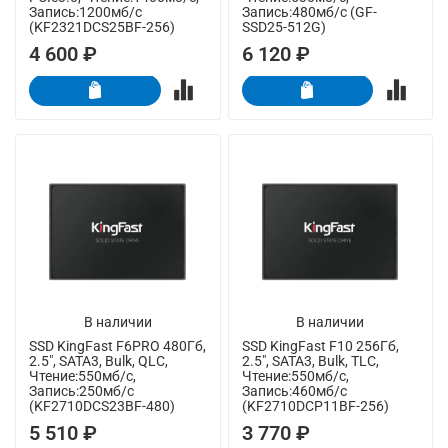
Запись:1200мб/с
Запись:480мб/с (GF-
(KF2321DCS25BF-256)
SSD25-512G)
4 600 ₽
6 120 ₽
В наличии
В наличии
SSD KingFast F6PRO 480Гб,
SSD KingFast F10 256Гб,
2.5", SATA3, Bulk, QLC,
2.5", SATA3, Bulk, TLC,
Чтение:550мб/с,
Чтение:550мб/с,
Запись:250мб/с
Запись:460мб/с
(KF2710DCS23BF-480)
(KF2710DCP11BF-256)
5 510 ₽
3 770 ₽