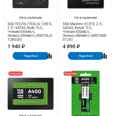
Не в наличии
Не в наличии
SSD ТЕСЛА (TESLA) 128Гб,
SSD Mastero 512Гб, 2.5",
2.5", SATA3, Bulk, TLC,
SATA3, Retail, TLC,
Чтение:530мб/с,
Чтение:530мб/с,
Запись:430мб/с (SSDTSLA-
Запись:480мб/с (MST-SSD-
128GS3)
512G)
1 940 ₽
4 890 ₽
Подробнее
Подробнее
Предзаказ
Предзаказ
Не в наличии
Не в наличии