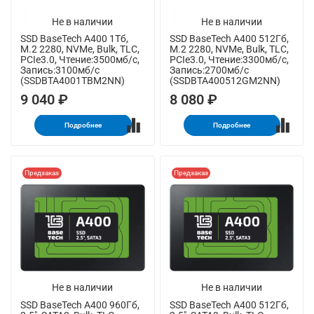
Не в наличии
Не в наличии
SSD BaseTech A400 1Тб,
SSD BaseTech A400 512Гб,
M.2 2280, NVMe, Bulk, TLC,
M.2 2280, NVMe, Bulk, TLC,
PCIe3.0, Чтение:3500мб/с,
PCIe3.0, Чтение:3300мб/с,
Запись:3100мб/с
Запись:2700мб/с
(SSDBTA4001TBM2NN)
(SSDBTA400512GM2NN)
9 040 ₽
8 080 ₽
Подробнее
Подробнее
Предзаказ
Предзаказ
Не в наличии
Не в наличии
SSD BaseTech A400 960Гб,
SSD BaseTech A400 512Гб,