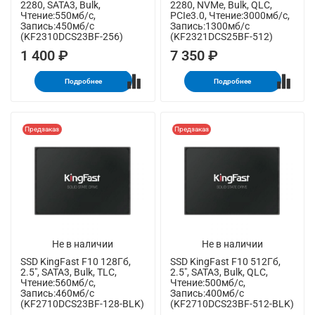
2280, SATA3, Bulk,
2280, NVMe, Bulk, QLC,
Чтение:550мб/с,
PCIe3.0, Чтение:3000мб/с,
Запись:450мб/с
Запись:1300мб/с
(KF2310DCS23BF-256)
(KF2321DCS25BF-512)
1 400 ₽
7 350 ₽
Подробнее
Подробнее
Предзаказ
Предзаказ
Не в наличии
Не в наличии
SSD KingFast F10 128Гб,
SSD KingFast F10 512Гб,
2.5", SATA3, Bulk, TLC,
2.5", SATA3, Bulk, QLC,
Чтение:560мб/с,
Чтение:500мб/с,
Запись:460мб/с
Запись:400мб/с
(KF2710DCS23BF-128-BLK)
(KF2710DCS23BF-512-BLK)