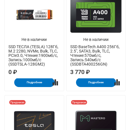
Не в наличии
Не в наличии
SSD ТЕСЛА (TESLA) 128Гб,
SSD BaseTech A400 256Гб,
M.2 2280, NVMe, Bulk, TLC,
2.5", SATA3, Bulk, TLC,
PCIe3.0, Чтение:1900мб/с,
Чтение:570мб/с,
Запись:1000мб/с
Запись:540мб/с
(SSDTSLA-128GM2)
(SSDBTA400256GN)
0 ₽
3 770 ₽
Подробнее
Подробнее
Предзаказ
Предзаказ