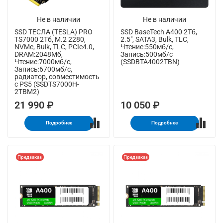
Не в наличии
Не в наличии
SSD ТЕСЛА (TESLA) PRO
SSD BaseTech A400 2Тб,
TS7000 2Тб, M.2 2280,
2.5", SATA3, Bulk, TLC,
NVMe, Bulk, TLC, PCIe4.0,
Чтение:550мб/с,
DRAM:2048Мб,
Запись:500мб/с
Чтение:7000мб/с,
(SSDBTA4002TBN)
Запись:6700мб/с,
радиатор, совместимость
с PS5 (SSDTS7000H-
2TBM2)
21 990 ₽
10 050 ₽
Подробнее
Подробнее
Предзаказ
Предзаказ