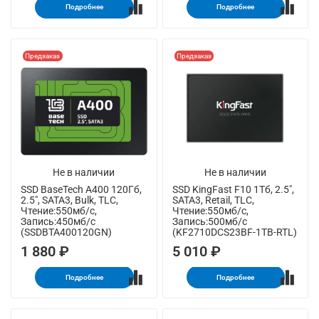
Подробнее
Подробнее
Предзаказ
Предзаказ
Не в наличии
Не в наличии
SSD BaseTech A400 120Гб,
SSD KingFast F10 1Тб, 2.5",
2.5", SATA3, Bulk, TLC,
SATA3, Retail, TLC,
Чтение:550мб/с,
Чтение:550мб/с,
Запись:450мб/с
Запись:500мб/с
(SSDBTA400120GN)
(KF2710DCS23BF-1TB-RTL)
1 880 ₽
5 010 ₽
Подробнее
Подробнее