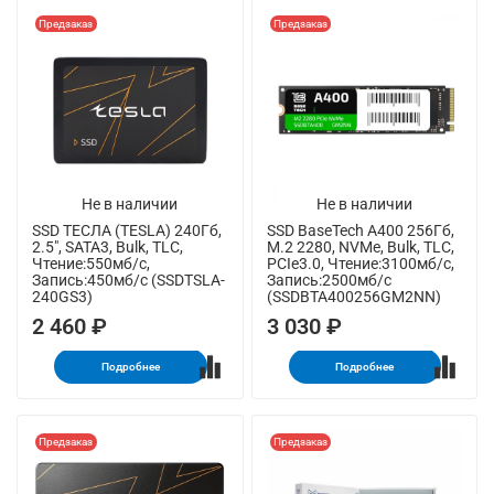
Предзаказ
Предзаказ
Не в наличии
Не в наличии
SSD ТЕСЛА (TESLA) 240Гб,
SSD BaseTech A400 256Гб,
2.5", SATA3, Bulk, TLC,
M.2 2280, NVMe, Bulk, TLC,
Чтение:550мб/с,
PCIe3.0, Чтение:3100мб/с,
Запись:450мб/с (SSDTSLA-
Запись:2500мб/с
240GS3)
(SSDBTA400256GM2NN)
2 460 ₽
3 030 ₽
Подробнее
Подробнее
Предзаказ
Предзаказ