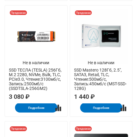
Предзаказ
Предзаказ
Не в наличии
Не в наличии
SSD ТЕСЛА (TESLA) 256Гб,
SSD Mastero 128Гб, 2.5",
M.2 2280, NVMe, Bulk, TLC,
SATA3, Retail, TLC,
PCIe3.0, Чтение:3100мб/с,
Чтение:500мб/с,
Запись:2500мб/с
Запись:450мб/с (MST-SSD-
(SSDTSLA-256GM2)
128G)
3 080 ₽
1 440 ₽
Подробнее
Подробнее
Предзаказ
Предзаказ