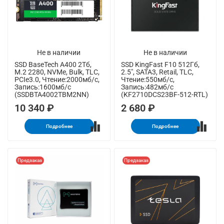
Не в наличии
Не в наличии
SSD BaseTech A400 2Тб,
SSD KingFast F10 512Гб,
M.2 2280, NVMe, Bulk, TLC,
2.5", SATA3, Retail, TLC,
PCIe3.0, Чтение:2000мб/с,
Чтение:550мб/с,
Запись:1600мб/с
Запись:482мб/с
(SSDBTA4002TBM2NN)
(KF2710DCS23BF-512-RTL)
10 340 ₽
2 680 ₽
Подробнее
Подробнее
Предзаказ
Предзаказ