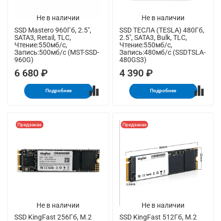
Не в наличии
Не в наличии
SSD Mastero 960Гб, 2.5",
SSD ТЕСЛА (TESLA) 480Гб,
SATA3, Retail, TLC,
2.5", SATA3, Bulk, TLC,
Чтение:550мб/с,
Чтение:550мб/с,
Запись:500мб/с (MST-SSD-
Запись:480мб/с (SSDTSLA-
960G)
480GS3)
6 680 ₽
4 390 ₽
Подробнее
Подробнее
Предзаказ
Предзаказ
Не в наличии
Не в наличии
SSD KingFast 256Гб, M.2
SSD KingFast 512Гб, M.2