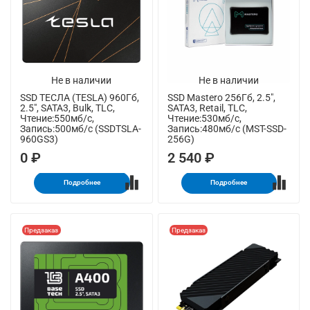
Не в наличии
Не в наличии
SSD ТЕСЛА (TESLA) 960Гб,
SSD Mastero 256Гб, 2.5",
2.5", SATA3, Bulk, TLC,
SATA3, Retail, TLC,
Чтение:550мб/с,
Чтение:530мб/с,
Запись:500мб/с (SSDTSLA-
Запись:480мб/с (MST-SSD-
960GS3)
256G)
0 ₽
2 540 ₽
Подробнее
Подробнее
Предзаказ
Предзаказ