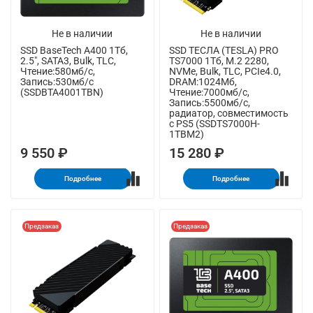
Не в наличии
Не в наличии
SSD BaseTech A400 1Тб,
SSD ТЕСЛА (TESLA) PRO
2.5", SATA3, Bulk, TLC,
TS7000 1Тб, M.2 2280,
Чтение:580мб/с,
NVMe, Bulk, TLC, PCIe4.0,
Запись:530мб/с
DRAM:1024Мб,
(SSDBTA4001TBN)
Чтение:7000мб/с,
Запись:5500мб/с,
радиатор, совместимость
с PS5 (SSDTS7000H-
1TBM2)
9 550 ₽
15 280 ₽
Подробнее
Подробнее
Предзаказ
Предзаказ