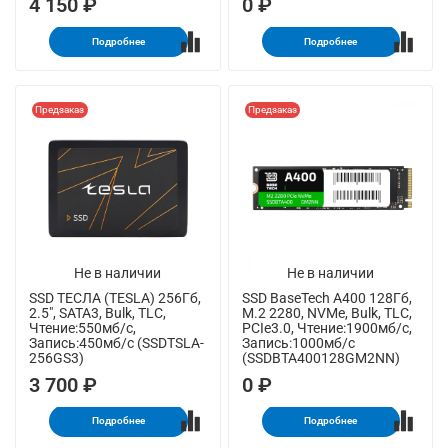
4 150 ₽
0 ₽
Подробнее
Подробнее
Предзаказ
Предзаказ
Не в наличии
Не в наличии
SSD ТЕСЛА (TESLA) 256Гб,
SSD BaseTech A400 128Гб,
2.5", SATA3, Bulk, TLC,
M.2 2280, NVMe, Bulk, TLC,
Чтение:550мб/с,
PCIe3.0, Чтение:1900мб/с,
Запись:450мб/с (SSDTSLA-
Запись:1000мб/с
256GS3)
(SSDBTA400128GM2NN)
3 700 ₽
0 ₽
Подробнее
Подробнее