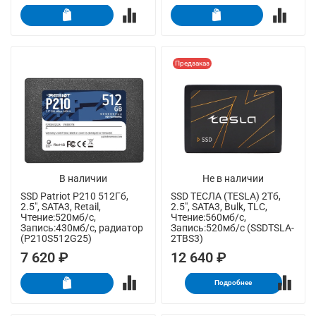
Предзаказ
В наличии
Не в наличии
SSD Patriot P210 512Гб,
SSD ТЕСЛА (TESLA) 2Тб,
2.5", SATA3, Retail,
2.5", SATA3, Bulk, TLC,
Чтение:520мб/с,
Чтение:560мб/с,
Запись:430мб/с, радиатор
Запись:520мб/с (SSDTSLA-
(P210S512G25)
2TBS3)
7 620 ₽
12 640 ₽
Подробнее