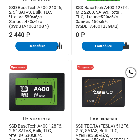
SSD BaseTech A400 240Гб,
SSD BaseTech A400 128Гб,
2.5", SATA3, Bulk, TLC,
M.2 2280, SATA3, Retail,
Чтение:580мб/с,
TLC, Чтение:520мб/с,
Запись:470мб/с
Запись:450мб/с
(SSDBTA400240GN)
(SSDBTA400128GM2)
2 440 ₽
0 ₽
Подробнее
Подробнее
Предзаказ
Предзаказ
Не в наличии
Не в наличии
SSD BaseTech A400 128Гб,
SSD ТЕСЛА (TESLA) 512Гб,
2.5", SATA3, Bulk, TLC,
2.5", SATA3, Bulk, TLC,
Чтение:530мб/с,
Чтение:550мб/с,