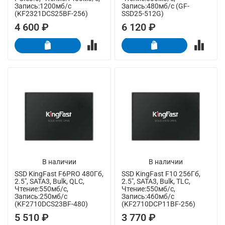
Запись:1200мб/с
Запись:480мб/с (GF-
(KF2321DCS25BF-256)
SSD25-512G)
4 600 ₽
6 120 ₽
В наличии
В наличии
SSD KingFast F6PRO 480Гб,
SSD KingFast F10 256Гб,
2.5", SATA3, Bulk, QLC,
2.5", SATA3, Bulk, TLC,
Чтение:550мб/с,
Чтение:550мб/с,
Запись:250мб/с
Запись:460мб/с
(KF2710DCS23BF-480)
(KF2710DCP11BF-256)
5 510 ₽
3 770 ₽