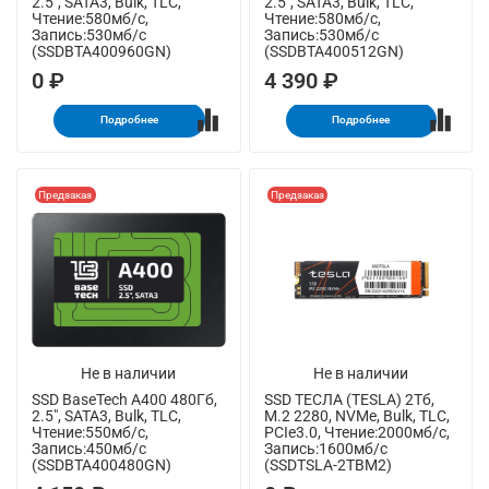
2.5", SATA3, Bulk, TLC,
2.5", SATA3, Bulk, TLC,
Чтение:580мб/с,
Чтение:580мб/с,
Запись:530мб/с
Запись:530мб/с
(SSDBTA400960GN)
(SSDBTA400512GN)
0 ₽
4 390 ₽
Подробнее
Подробнее
Предзаказ
Предзаказ
Не в наличии
Не в наличии
SSD BaseTech A400 480Гб,
SSD ТЕСЛА (TESLA) 2Тб,
2.5", SATA3, Bulk, TLC,
M.2 2280, NVMe, Bulk, TLC,
Чтение:550мб/с,
PCIe3.0, Чтение:2000мб/с,
Запись:450мб/с
Запись:1600мб/с
(SSDBTA400480GN)
(SSDTSLA-2TBM2)