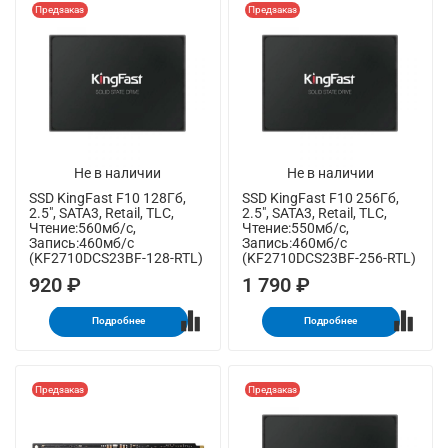
Предзаказ
Предзаказ
Не в наличии
Не в наличии
SSD KingFast F10 128Гб,
SSD KingFast F10 256Гб,
2.5", SATA3, Retail, TLC,
2.5", SATA3, Retail, TLC,
Чтение:560мб/с,
Чтение:550мб/с,
Запись:460мб/с
Запись:460мб/с
(KF2710DCS23BF-128-RTL)
(KF2710DCS23BF-256-RTL)
920 ₽
1 790 ₽
Подробнее
Подробнее
Предзаказ
Предзаказ