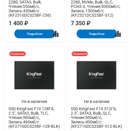
2280, SATA3, Bulk,
2280, NVMe, Bulk, QLC,
Чтение:550мб/с,
PCIe3.0, Чтение:3000мб/с,
Запись:450мб/с
Запись:1300мб/с
(KF2310DCS23BF-256)
(KF2321DCS25BF-512)
1 400 ₽
7 350 ₽
Подробнее
Подробнее
Предзаказ
Предзаказ
Не в наличии
Не в наличии
SSD KingFast F10 128Гб,
SSD KingFast F10 512Гб,
2.5", SATA3, Bulk, TLC,
2.5", SATA3, Bulk, QLC,
Чтение:560мб/с,
Чтение:500мб/с,
Запись:460мб/с
Запись:400мб/с
(KF2710DCS23BF-128-BLK)
(KF2710DCS23BF-512-BLK)