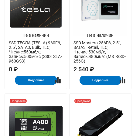
Не в наличии
Не в наличии
SSD ТЕСЛА (TESLA) 960Гб,
SSD Mastero 256Гб, 2.5",
2.5", SATA3, Bulk, TLC,
SATA3, Retail, TLC,
Чтение:550мб/с,
Чтение:530мб/с,
Запись:500мб/с (SSDTSLA-
Запись:480мб/с (MST-SSD-
960GS3)
256G)
0 ₽
2 540 ₽
Подробнее
Подробнее
Предзаказ
Предзаказ