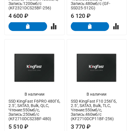
Запись:1200мб/с
Запись:480мб/с (GF-
(KF2321DCS25BF-256)
SSD25-512G)
4 600 ₽
6 120 ₽
В наличии
В наличии
SSD KingFast F6PRO 480Гб,
SSD KingFast F10 256Гб,
2.5", SATA3, Bulk, QLC,
2.5", SATA3, Bulk, TLC,
Чтение:550мб/с,
Чтение:550мб/с,
Запись:250мб/с
Запись:460мб/с
(KF2710DCS23BF-480)
(KF2710DCP11BF-256)
5 510 ₽
3 770 ₽