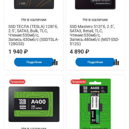
Не в наличии
Не в наличии
SSD ТЕСЛА (TESLA) 128Гб,
SSD Mastero 512Гб, 2.5",
2.5", SATA3, Bulk, TLC,
SATA3, Retail, TLC,
Чтение:530мб/с,
Чтение:530мб/с,
Запись:430мб/с (SSDTSLA-
Запись:480мб/с (MST-SSD-
128GS3)
512G)
1 940 ₽
4 890 ₽
Подробнее
Подробнее
Предзаказ
Предзаказ
Не в наличии
Не в наличии