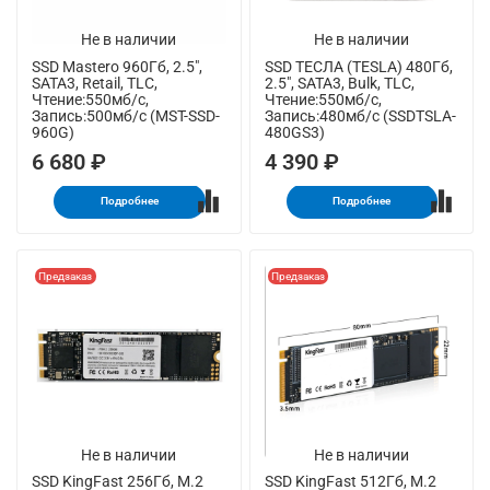
Не в наличии
Не в наличии
SSD Mastero 960Гб, 2.5",
SSD ТЕСЛА (TESLA) 480Гб,
SATA3, Retail, TLC,
2.5", SATA3, Bulk, TLC,
Чтение:550мб/с,
Чтение:550мб/с,
Запись:500мб/с (MST-SSD-
Запись:480мб/с (SSDTSLA-
960G)
480GS3)
6 680 ₽
4 390 ₽
Подробнее
Подробнее
Предзаказ
Предзаказ
Не в наличии
Не в наличии
SSD KingFast 256Гб, M.2
SSD KingFast 512Гб, M.2