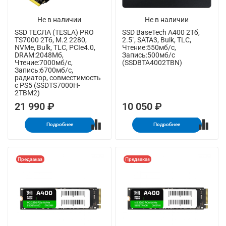
Не в наличии
Не в наличии
SSD ТЕСЛА (TESLA) PRO
SSD BaseTech A400 2Тб,
TS7000 2Тб, M.2 2280,
2.5", SATA3, Bulk, TLC,
NVMe, Bulk, TLC, PCIe4.0,
Чтение:550мб/с,
DRAM:2048Мб,
Запись:500мб/с
Чтение:7000мб/с,
(SSDBTA4002TBN)
Запись:6700мб/с,
радиатор, совместимость
с PS5 (SSDTS7000H-
2TBM2)
21 990 ₽
10 050 ₽
Подробнее
Подробнее
Предзаказ
Предзаказ