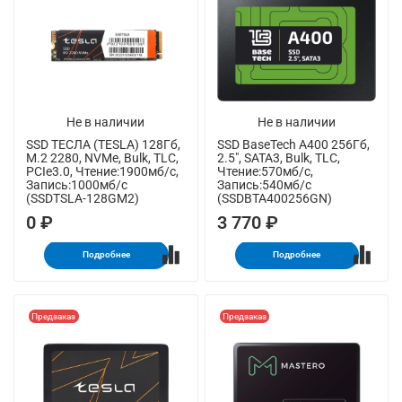
Не в наличии
Не в наличии
SSD ТЕСЛА (TESLA) 128Гб,
SSD BaseTech A400 256Гб,
M.2 2280, NVMe, Bulk, TLC,
2.5", SATA3, Bulk, TLC,
PCIe3.0, Чтение:1900мб/с,
Чтение:570мб/с,
Запись:1000мб/с
Запись:540мб/с
(SSDTSLA-128GM2)
(SSDBTA400256GN)
0 ₽
3 770 ₽
Подробнее
Подробнее
Предзаказ
Предзаказ