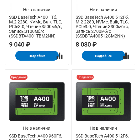
Не в наличии
Не в наличии
SSD BaseTech A400 1Тб,
SSD BaseTech A400 512Гб,
M.2 2280, NVMe, Bulk, TLC,
M.2 2280, NVMe, Bulk, TLC,
PCIe3.0, Чтение:3500мб/с,
PCIe3.0, Чтение:3300мб/с,
Запись:3100мб/с
Запись:2700мб/с
(SSDBTA4001TBM2NN)
(SSDBTA400512GM2NN)
9 040 ₽
8 080 ₽
Подробнее
Подробнее
Предзаказ
Предзаказ
Не в наличии
Не в наличии
SSD BaseTech A400 960Гб,
SSD BaseTech A400 512Гб,