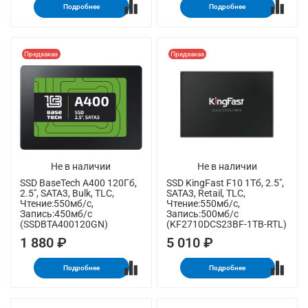
Подробнее
Подробнее
Предзаказ
Предзаказ
Не в наличии
Не в наличии
SSD BaseTech A400 120Гб,
SSD KingFast F10 1Тб, 2.5",
2.5", SATA3, Bulk, TLC,
SATA3, Retail, TLC,
Чтение:550мб/с,
Чтение:550мб/с,
Запись:450мб/с
Запись:500мб/с
(SSDBTA400120GN)
(KF2710DCS23BF-1TB-RTL)
1 880 ₽
5 010 ₽
Подробнее
Подробнее