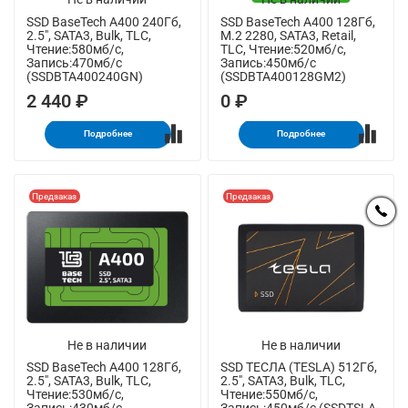
SSD BaseTech A400 240Гб,
SSD BaseTech A400 128Гб,
2.5", SATA3, Bulk, TLC,
M.2 2280, SATA3, Retail,
Чтение:580мб/с,
TLC, Чтение:520мб/с,
Запись:470мб/с
Запись:450мб/с
(SSDBTA400240GN)
(SSDBTA400128GM2)
2 440 ₽
0 ₽
Подробнее
Подробнее
Предзаказ
Предзаказ
Не в наличии
Не в наличии
SSD BaseTech A400 128Гб,
SSD ТЕСЛА (TESLA) 512Гб,
2.5", SATA3, Bulk, TLC,
2.5", SATA3, Bulk, TLC,
Чтение:530мб/с,
Чтение:550мб/с,