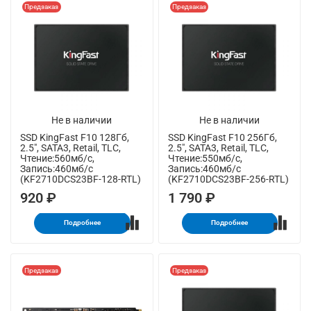
Предзаказ
Предзаказ
Не в наличии
Не в наличии
SSD KingFast F10 128Гб,
SSD KingFast F10 256Гб,
2.5", SATA3, Retail, TLC,
2.5", SATA3, Retail, TLC,
Чтение:560мб/с,
Чтение:550мб/с,
Запись:460мб/с
Запись:460мб/с
(KF2710DCS23BF-128-RTL)
(KF2710DCS23BF-256-RTL)
920 ₽
1 790 ₽
Подробнее
Подробнее
Предзаказ
Предзаказ