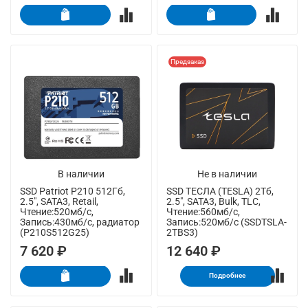
Предзаказ
В наличии
Не в наличии
SSD Patriot P210 512Гб,
SSD ТЕСЛА (TESLA) 2Тб,
2.5", SATA3, Retail,
2.5", SATA3, Bulk, TLC,
Чтение:520мб/с,
Чтение:560мб/с,
Запись:430мб/с, радиатор
Запись:520мб/с (SSDTSLA-
(P210S512G25)
2TBS3)
7 620 ₽
12 640 ₽
Подробнее