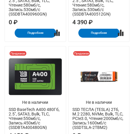
2.5", SATA3, Bulk, TLC,
2.5", SATA3, Bulk, TLC,
Чтение:580мб/с,
Чтение:580мб/с,
Запись:530мб/с
Запись:530мб/с
(SSDBTA400960GN)
(SSDBTA400512GN)
0 ₽
4 390 ₽
Подробнее
Подробнее
Предзаказ
Предзаказ
Не в наличии
Не в наличии
SSD BaseTech A400 480Гб,
SSD ТЕСЛА (TESLA) 2Тб,
2.5", SATA3, Bulk, TLC,
M.2 2280, NVMe, Bulk, TLC,
Чтение:550мб/с,
PCIe3.0, Чтение:2000мб/с,
Запись:450мб/с
Запись:1600мб/с
(SSDBTA400480GN)
(SSDTSLA-2TBM2)