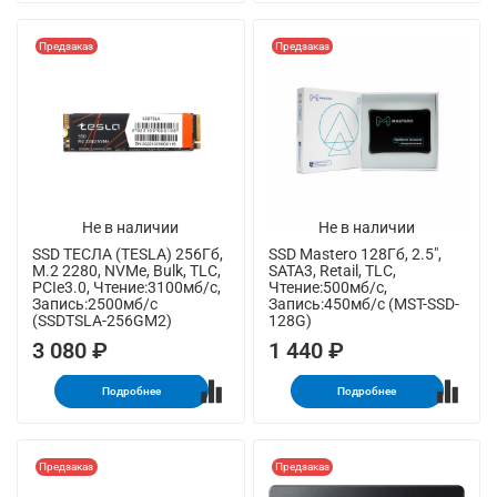
Предзаказ
Предзаказ
Не в наличии
Не в наличии
SSD ТЕСЛА (TESLA) 256Гб,
SSD Mastero 128Гб, 2.5",
M.2 2280, NVMe, Bulk, TLC,
SATA3, Retail, TLC,
PCIe3.0, Чтение:3100мб/с,
Чтение:500мб/с,
Запись:2500мб/с
Запись:450мб/с (MST-SSD-
(SSDTSLA-256GM2)
128G)
3 080 ₽
1 440 ₽
Подробнее
Подробнее
Предзаказ
Предзаказ