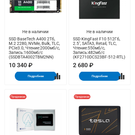
Не в наличии
Не в наличии
SSD BaseTech A400 2Тб,
SSD KingFast F10 512Гб,
M.2 2280, NVMe, Bulk, TLC,
2.5", SATA3, Retail, TLC,
PCIe3.0, Чтение:2000мб/с,
Чтение:550мб/с,
Запись:1600мб/с
Запись:482мб/с
(SSDBTA4002TBM2NN)
(KF2710DCS23BF-512-RTL)
10 340 ₽
2 680 ₽
Подробнее
Подробнее
Предзаказ
Предзаказ