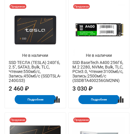
Предзаказ
Предзаказ
Не в наличии
Не в наличии
SSD ТЕСЛА (TESLA) 240Гб,
SSD BaseTech A400 256Гб,
2.5", SATA3, Bulk, TLC,
M.2 2280, NVMe, Bulk, TLC,
Чтение:550мб/с,
PCIe3.0, Чтение:3100мб/с,
Запись:450мб/с (SSDTSLA-
Запись:2500мб/с
240GS3)
(SSDBTA400256GM2NN)
2 460 ₽
3 030 ₽
Подробнее
Подробнее
Предзаказ
Предзаказ