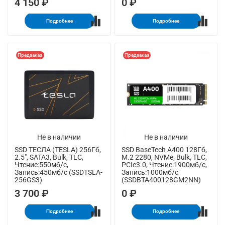
4 150 ₽
0 ₽
Подробнее
Подробнее
Предзаказ
Предзаказ
Не в наличии
Не в наличии
SSD ТЕСЛА (TESLA) 256Гб,
SSD BaseTech A400 128Гб,
2.5", SATA3, Bulk, TLC,
M.2 2280, NVMe, Bulk, TLC,
Чтение:550мб/с,
PCIe3.0, Чтение:1900мб/с,
Запись:450мб/с (SSDTSLA-
Запись:1000мб/с
256GS3)
(SSDBTA400128GM2NN)
3 700 ₽
0 ₽
Подробнее
Подробнее