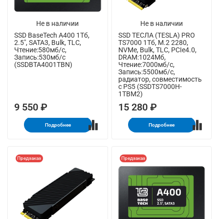
Не в наличии
Не в наличии
SSD BaseTech A400 1Тб,
SSD ТЕСЛА (TESLA) PRO
2.5", SATA3, Bulk, TLC,
TS7000 1Тб, M.2 2280,
Чтение:580мб/с,
NVMe, Bulk, TLC, PCIe4.0,
Запись:530мб/с
DRAM:1024Мб,
(SSDBTA4001TBN)
Чтение:7000мб/с,
Запись:5500мб/с,
радиатор, совместимость
с PS5 (SSDTS7000H-
1TBM2)
9 550 ₽
15 280 ₽
Подробнее
Подробнее
Предзаказ
Предзаказ