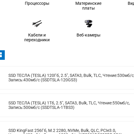
Процессоры
Материнские
Ви
платы
Кабели и
Веб-камеры
переходники
SSD ТЕСЛА (TESLA) 120Гб, 2.5", SATA3, Bulk, TLC, Чтение:530мб/с
Запись:430мб/с (SSDTSLA-120GS3)
SSD ТЕСЛА (TESLA) 1Тб, 2.5", SATA3, Bulk, TLC, Чтение:550мб/с,
Запись:500мб/с (SSDTSLA-1TBS3)
SSD KingFast 256Гб, M.2 2280, NVMe, Bulk, QLC, PCIe3.0,