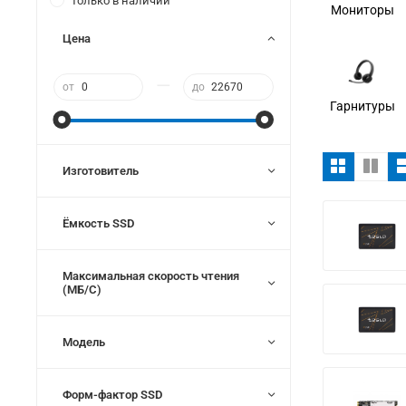
Только в наличии
Мониторы
Цена
—
от
до
Гарнитуры
Изготовитель
Ёмкость SSD
Максимальная скорость чтения
(МБ/С)
Модель
Форм-фактор SSD