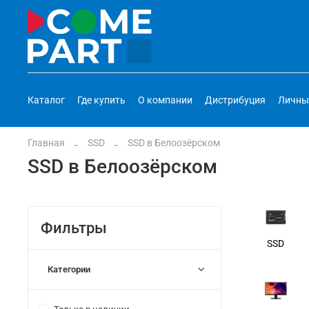
Каталог
Где купить
О компании
Дистрибуция
Личны
Главная
SSD
SSD в Белоозёрском
SSD в Белоозёрском
Фильтры
SSD
Категории