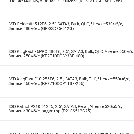
Чтение:1400мб/с, Запись:1200мб/с (KF2321DCS25BF-256)
SSD Goldenfir 512Гб, 2.5", SATA3, Bulk, QLC, Чтение:530мб/с,
Запись:480мб/с (GF-SSD25-512G)
SSD KingFast F6PRO 480Гб, 2.5", SATA3, Bulk, QLC, Чтение:550мб/
Запись:250мб/с (KF2710DCS23BF-480)
SSD KingFast F10 256Гб, 2.5", SATA3, Bulk, TLC, Чтение:550мб/с,
Запись:460мб/с (KF2710DCP11BF-256)
SSD Patriot P210 512Гб, 2.5", SATA3, Retail, Чтение:520мб/с,
Запись:430мб/с, радиатор (P210S512G25)