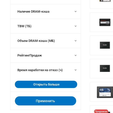
Наличие DRAM-кэша
TBW (ТБ)
Объем DRAM-кэша (МБ)
РейтингПродаж
Время наработки на отказ (ч)
Открыть больше
Применить
Предзаказ