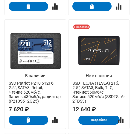
Предзаказ
В наличии
Не в наличии
SSD Patriot P210 512Гб,
SSD ТЕСЛА (TESLA) 2Тб,
2.5", SATA3, Retail,
2.5", SATA3, Bulk, TLC,
Чтение:520мб/с,
Чтение:560мб/с,
Запись:430мб/с, радиатор
Запись:520мб/с (SSDTSLA-
(P210S512G25)
2TBS3)
7 620 ₽
12 640 ₽
Подробнее