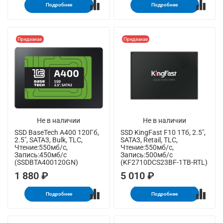
Подробнее
Подробнее
Предзаказ
Предзаказ
Не в наличии
Не в наличии
SSD BaseTech A400 120Гб,
SSD KingFast F10 1Тб, 2.5",
2.5", SATA3, Bulk, TLC,
SATA3, Retail, TLC,
Чтение:550мб/с,
Чтение:550мб/с,
Запись:450мб/с
Запись:500мб/с
(SSDBTA400120GN)
(KF2710DCS23BF-1TB-RTL)
1 880 ₽
5 010 ₽
Подробнее
Подробнее