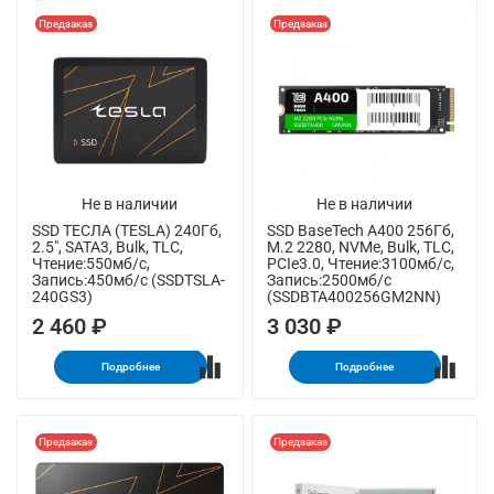
Предзаказ
Предзаказ
Не в наличии
Не в наличии
SSD ТЕСЛА (TESLA) 240Гб,
SSD BaseTech A400 256Гб,
2.5", SATA3, Bulk, TLC,
M.2 2280, NVMe, Bulk, TLC,
Чтение:550мб/с,
PCIe3.0, Чтение:3100мб/с,
Запись:450мб/с (SSDTSLA-
Запись:2500мб/с
240GS3)
(SSDBTA400256GM2NN)
2 460 ₽
3 030 ₽
Подробнее
Подробнее
Предзаказ
Предзаказ