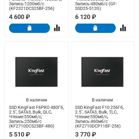
Запись:1200мб/с
Запись:480мб/с (GF-
(KF2321DCS25BF-256)
SSD25-512G)
4 600 ₽
6 120 ₽
В наличии
В наличии
SSD KingFast F6PRO 480Гб,
SSD KingFast F10 256Гб,
2.5", SATA3, Bulk, QLC,
2.5", SATA3, Bulk, TLC,
Чтение:550мб/с,
Чтение:550мб/с,
Запись:250мб/с
Запись:460мб/с
(KF2710DCS23BF-480)
(KF2710DCP11BF-256)
5 510 ₽
3 770 ₽