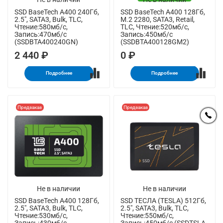
SSD BaseTech A400 240Гб,
SSD BaseTech A400 128Гб,
2.5", SATA3, Bulk, TLC,
M.2 2280, SATA3, Retail,
Чтение:580мб/с,
TLC, Чтение:520мб/с,
Запись:470мб/с
Запись:450мб/с
(SSDBTA400240GN)
(SSDBTA400128GM2)
2 440 ₽
0 ₽
Подробнее
Подробнее
Предзаказ
Предзаказ
Не в наличии
Не в наличии
SSD BaseTech A400 128Гб,
SSD ТЕСЛА (TESLA) 512Гб,
2.5", SATA3, Bulk, TLC,
2.5", SATA3, Bulk, TLC,
Чтение:530мб/с,
Чтение:550мб/с,