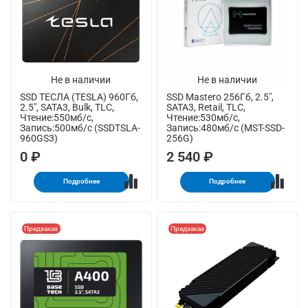
Не в наличии
Не в наличии
SSD ТЕСЛА (TESLA) 960Гб,
SSD Mastero 256Гб, 2.5",
2.5", SATA3, Bulk, TLC,
SATA3, Retail, TLC,
Чтение:550мб/с,
Чтение:530мб/с,
Запись:500мб/с (SSDTSLA-
Запись:480мб/с (MST-SSD-
960GS3)
256G)
0 ₽
2 540 ₽
Подробнее
Подробнее
Предзаказ
Предзаказ