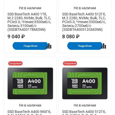
Не в наличии
Не в наличии
SSD BaseTech A400 1Тб,
SSD BaseTech A400 512Гб,
M.2 2280, NVMe, Bulk, TLC,
M.2 2280, NVMe, Bulk, TLC,
PCIe3.0, Чтение:3500мб/с,
PCIe3.0, Чтение:3300мб/с,
Запись:3100мб/с
Запись:2700мб/с
(SSDBTA4001TBM2NN)
(SSDBTA400512GM2NN)
9 040 ₽
8 080 ₽
Подробнее
Подробнее
Предзаказ
Предзаказ
Не в наличии
Не в наличии
SSD BaseTech A400 960Гб,
SSD BaseTech A400 512Гб,