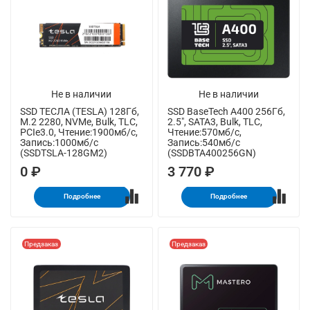
Не в наличии
Не в наличии
SSD ТЕСЛА (TESLA) 128Гб,
SSD BaseTech A400 256Гб,
M.2 2280, NVMe, Bulk, TLC,
2.5", SATA3, Bulk, TLC,
PCIe3.0, Чтение:1900мб/с,
Чтение:570мб/с,
Запись:1000мб/с
Запись:540мб/с
(SSDTSLA-128GM2)
(SSDBTA400256GN)
0 ₽
3 770 ₽
Подробнее
Подробнее
Предзаказ
Предзаказ