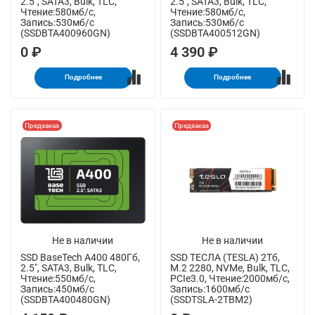
2.5", SATA3, Bulk, TLC,
2.5", SATA3, Bulk, TLC,
Чтение:580мб/с,
Чтение:580мб/с,
Запись:530мб/с
Запись:530мб/с
(SSDBTA400960GN)
(SSDBTA400512GN)
0 ₽
4 390 ₽
Подробнее
Подробнее
Предзаказ
Предзаказ
Не в наличии
Не в наличии
SSD BaseTech A400 480Гб,
SSD ТЕСЛА (TESLA) 2Тб,
2.5", SATA3, Bulk, TLC,
M.2 2280, NVMe, Bulk, TLC,
Чтение:550мб/с,
PCIe3.0, Чтение:2000мб/с,
Запись:450мб/с
Запись:1600мб/с
(SSDBTA400480GN)
(SSDTSLA-2TBM2)