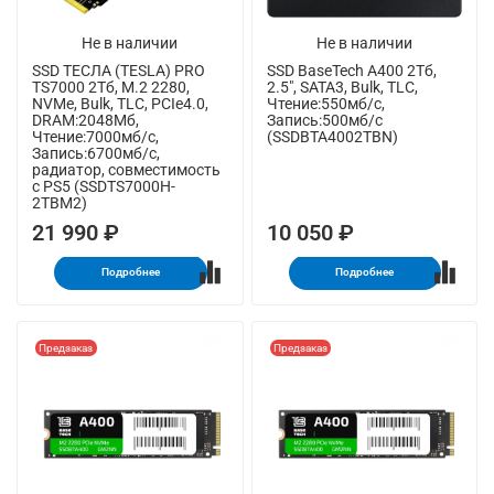
Не в наличии
Не в наличии
SSD ТЕСЛА (TESLA) PRO
SSD BaseTech A400 2Тб,
TS7000 2Тб, M.2 2280,
2.5", SATA3, Bulk, TLC,
NVMe, Bulk, TLC, PCIe4.0,
Чтение:550мб/с,
DRAM:2048Мб,
Запись:500мб/с
Чтение:7000мб/с,
(SSDBTA4002TBN)
Запись:6700мб/с,
радиатор, совместимость
с PS5 (SSDTS7000H-
2TBM2)
21 990 ₽
10 050 ₽
Подробнее
Подробнее
Предзаказ
Предзаказ