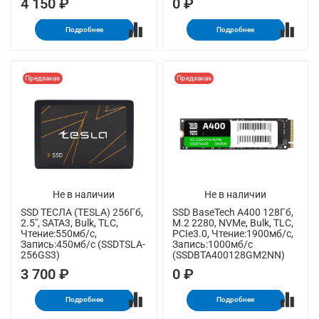
4 150 ₽
0 ₽
Подробнее
Подробнее
Предзаказ
Предзаказ
Не в наличии
Не в наличии
SSD ТЕСЛА (TESLA) 256Гб,
SSD BaseTech A400 128Гб,
2.5", SATA3, Bulk, TLC,
M.2 2280, NVMe, Bulk, TLC,
Чтение:550мб/с,
PCIe3.0, Чтение:1900мб/с,
Запись:450мб/с (SSDTSLA-
Запись:1000мб/с
256GS3)
(SSDBTA400128GM2NN)
3 700 ₽
0 ₽
Подробнее
Подробнее