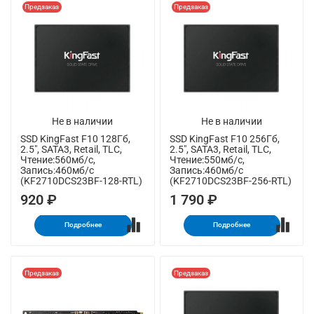
Предзаказ
Предзаказ
Не в наличии
Не в наличии
SSD KingFast F10 128Гб,
SSD KingFast F10 256Гб,
2.5", SATA3, Retail, TLC,
2.5", SATA3, Retail, TLC,
Чтение:560мб/с,
Чтение:550мб/с,
Запись:460мб/с
Запись:460мб/с
(KF2710DCS23BF-128-RTL)
(KF2710DCS23BF-256-RTL)
920 ₽
1 790 ₽
Подробнее
Подробнее
Предзаказ
Предзаказ