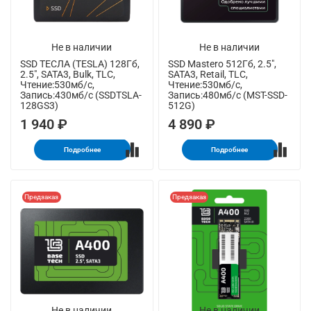
Не в наличии
Не в наличии
SSD ТЕСЛА (TESLA) 128Гб,
SSD Mastero 512Гб, 2.5",
2.5", SATA3, Bulk, TLC,
SATA3, Retail, TLC,
Чтение:530мб/с,
Чтение:530мб/с,
Запись:430мб/с (SSDTSLA-
Запись:480мб/с (MST-SSD-
128GS3)
512G)
1 940 ₽
4 890 ₽
Подробнее
Подробнее
Предзаказ
Предзаказ
Не в наличии
Не в наличии