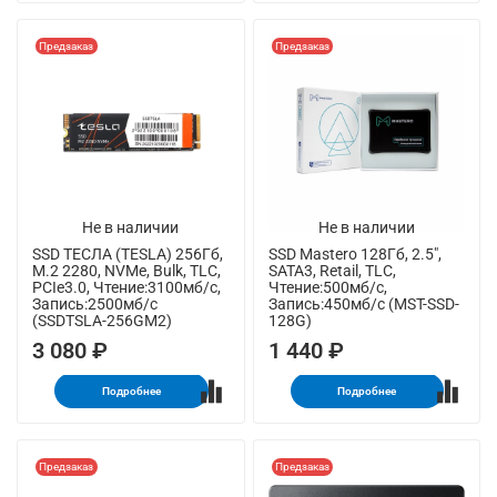
Предзаказ
Предзаказ
Не в наличии
Не в наличии
SSD ТЕСЛА (TESLA) 256Гб,
SSD Mastero 128Гб, 2.5",
M.2 2280, NVMe, Bulk, TLC,
SATA3, Retail, TLC,
PCIe3.0, Чтение:3100мб/с,
Чтение:500мб/с,
Запись:2500мб/с
Запись:450мб/с (MST-SSD-
(SSDTSLA-256GM2)
128G)
3 080 ₽
1 440 ₽
Подробнее
Подробнее
Предзаказ
Предзаказ