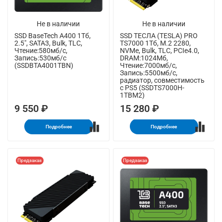
Не в наличии
Не в наличии
SSD BaseTech A400 1Тб,
SSD ТЕСЛА (TESLA) PRO
2.5", SATA3, Bulk, TLC,
TS7000 1Тб, M.2 2280,
Чтение:580мб/с,
NVMe, Bulk, TLC, PCIe4.0,
Запись:530мб/с
DRAM:1024Мб,
(SSDBTA4001TBN)
Чтение:7000мб/с,
Запись:5500мб/с,
радиатор, совместимость
с PS5 (SSDTS7000H-
1TBM2)
9 550 ₽
15 280 ₽
Подробнее
Подробнее
Предзаказ
Предзаказ