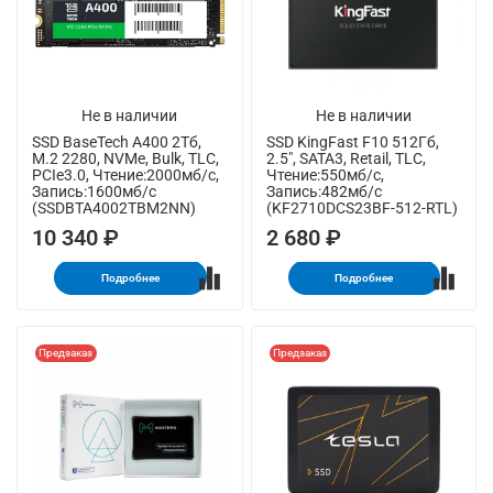
Не в наличии
Не в наличии
SSD BaseTech A400 2Тб,
SSD KingFast F10 512Гб,
M.2 2280, NVMe, Bulk, TLC,
2.5", SATA3, Retail, TLC,
PCIe3.0, Чтение:2000мб/с,
Чтение:550мб/с,
Запись:1600мб/с
Запись:482мб/с
(SSDBTA4002TBM2NN)
(KF2710DCS23BF-512-RTL)
10 340 ₽
2 680 ₽
Подробнее
Подробнее
Предзаказ
Предзаказ