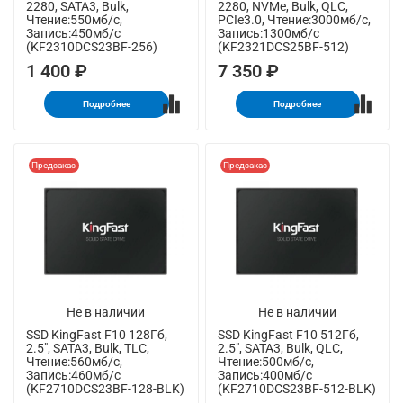
2280, SATA3, Bulk,
2280, NVMe, Bulk, QLC,
Чтение:550мб/с,
PCIe3.0, Чтение:3000мб/с,
Запись:450мб/с
Запись:1300мб/с
(KF2310DCS23BF-256)
(KF2321DCS25BF-512)
1 400 ₽
7 350 ₽
Подробнее
Подробнее
Предзаказ
Предзаказ
Не в наличии
Не в наличии
SSD KingFast F10 128Гб,
SSD KingFast F10 512Гб,
2.5", SATA3, Bulk, TLC,
2.5", SATA3, Bulk, QLC,
Чтение:560мб/с,
Чтение:500мб/с,
Запись:460мб/с
Запись:400мб/с
(KF2710DCS23BF-128-BLK)
(KF2710DCS23BF-512-BLK)