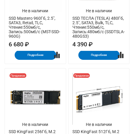
Не в наличии
Не в наличии
SSD Mastero 960Гб, 2.5",
SSD ТЕСЛА (TESLA) 480Гб,
SATA3, Retail, TLC,
2.5", SATA3, Bulk, TLC,
Чтение:550мб/с,
Чтение:550мб/с,
Запись:500мб/с (MST-SSD-
Запись:480мб/с (SSDTSLA-
960G)
480GS3)
6 680 ₽
4 390 ₽
Подробнее
Подробнее
Предзаказ
Предзаказ
Не в наличии
Не в наличии
SSD KingFast 256Гб, M.2
SSD KingFast 512Гб, M.2