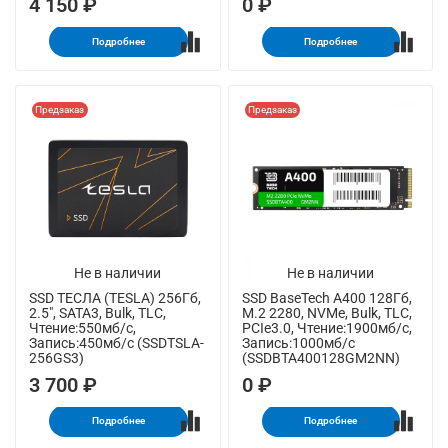
4 150 ₽
0 ₽
Подробнее
Подробнее
Предзаказ
Предзаказ
Не в наличии
Не в наличии
SSD ТЕСЛА (TESLA) 256Гб,
SSD BaseTech A400 128Гб,
2.5", SATA3, Bulk, TLC,
M.2 2280, NVMe, Bulk, TLC,
Чтение:550мб/с,
PCIe3.0, Чтение:1900мб/с,
Запись:450мб/с (SSDTSLA-
Запись:1000мб/с
256GS3)
(SSDBTA400128GM2NN)
3 700 ₽
0 ₽
Подробнее
Подробнее