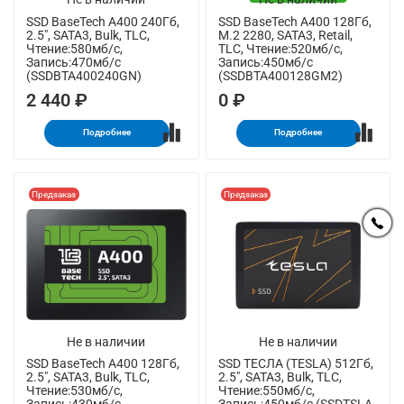
SSD BaseTech A400 240Гб,
SSD BaseTech A400 128Гб,
2.5", SATA3, Bulk, TLC,
M.2 2280, SATA3, Retail,
Чтение:580мб/с,
TLC, Чтение:520мб/с,
Запись:470мб/с
Запись:450мб/с
(SSDBTA400240GN)
(SSDBTA400128GM2)
2 440 ₽
0 ₽
Подробнее
Подробнее
Предзаказ
Предзаказ
Не в наличии
Не в наличии
SSD BaseTech A400 128Гб,
SSD ТЕСЛА (TESLA) 512Гб,
2.5", SATA3, Bulk, TLC,
2.5", SATA3, Bulk, TLC,
Чтение:530мб/с,
Чтение:550мб/с,