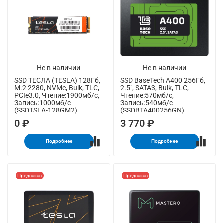
Не в наличии
Не в наличии
SSD ТЕСЛА (TESLA) 128Гб,
SSD BaseTech A400 256Гб,
M.2 2280, NVMe, Bulk, TLC,
2.5", SATA3, Bulk, TLC,
PCIe3.0, Чтение:1900мб/с,
Чтение:570мб/с,
Запись:1000мб/с
Запись:540мб/с
(SSDTSLA-128GM2)
(SSDBTA400256GN)
0 ₽
3 770 ₽
Подробнее
Подробнее
Предзаказ
Предзаказ