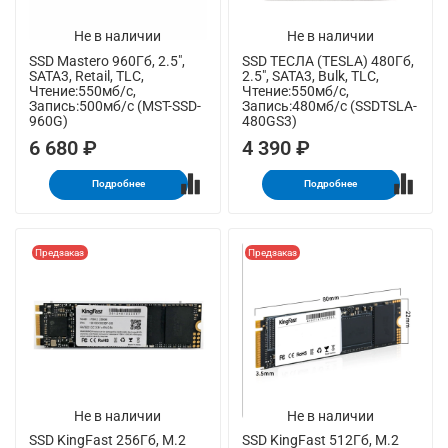
Не в наличии
Не в наличии
SSD Mastero 960Гб, 2.5",
SSD ТЕСЛА (TESLA) 480Гб,
SATA3, Retail, TLC,
2.5", SATA3, Bulk, TLC,
Чтение:550мб/с,
Чтение:550мб/с,
Запись:500мб/с (MST-SSD-
Запись:480мб/с (SSDTSLA-
960G)
480GS3)
6 680 ₽
4 390 ₽
Подробнее
Подробнее
Предзаказ
Предзаказ
Не в наличии
Не в наличии
SSD KingFast 256Гб, M.2
SSD KingFast 512Гб, M.2