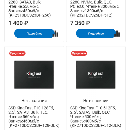
2280, SATA3, Bulk,
2280, NVMe, Bulk, QLC,
Чтение:550мб/с,
PCIe3.0, Чтение:3000мб/с,
Запись:450мб/с
Запись:1300мб/с
(KF2310DCS23BF-256)
(KF2321DCS25BF-512)
1 400 ₽
7 350 ₽
Подробнее
Подробнее
Предзаказ
Предзаказ
Не в наличии
Не в наличии
SSD KingFast F10 128Гб,
SSD KingFast F10 512Гб,
2.5", SATA3, Bulk, TLC,
2.5", SATA3, Bulk, QLC,
Чтение:560мб/с,
Чтение:500мб/с,
Запись:460мб/с
Запись:400мб/с
(KF2710DCS23BF-128-BLK)
(KF2710DCS23BF-512-BLK)