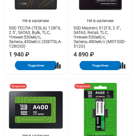
Не в наличии
Не в наличии
SSD ТЕСЛА (TESLA) 128Гб,
SSD Mastero 512Гб, 2.5",
2.5", SATA3, Bulk, TLC,
SATA3, Retail, TLC,
Чтение:530мб/с,
Чтение:530мб/с,
Запись:430мб/с (SSDTSLA-
Запись:480мб/с (MST-SSD-
128GS3)
512G)
1 940 ₽
4 890 ₽
Подробнее
Подробнее
Предзаказ
Предзаказ
Не в наличии
Не в наличии