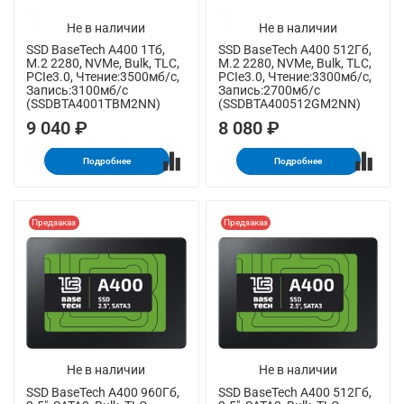
Не в наличии
Не в наличии
SSD BaseTech A400 1Тб,
SSD BaseTech A400 512Гб,
M.2 2280, NVMe, Bulk, TLC,
M.2 2280, NVMe, Bulk, TLC,
PCIe3.0, Чтение:3500мб/с,
PCIe3.0, Чтение:3300мб/с,
Запись:3100мб/с
Запись:2700мб/с
(SSDBTA4001TBM2NN)
(SSDBTA400512GM2NN)
9 040 ₽
8 080 ₽
Подробнее
Подробнее
Предзаказ
Предзаказ
Не в наличии
Не в наличии
SSD BaseTech A400 960Гб,
SSD BaseTech A400 512Гб,