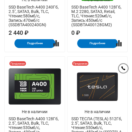
SSD BaseTech A400 240Гб,
SSD BaseTech A400 128Гб,
2.5", SATA3, Bulk, TLC,
M.2 2280, SATA3, Retail,
Чтение:580мб/с,
TLC, Чтение:520мб/с,
Запись:470мб/с
Запись:450мб/с
(SSDBTA400240GN)
(SSDBTA400128GM2)
2 440 ₽
0 ₽
Подробнее
Подробнее
Предзаказ
Предзаказ
Не в наличии
Не в наличии
SSD BaseTech A400 128Гб,
SSD ТЕСЛА (TESLA) 512Гб,
2.5", SATA3, Bulk, TLC,
2.5", SATA3, Bulk, TLC,
Чтение:530мб/с,
Чтение:550мб/с,