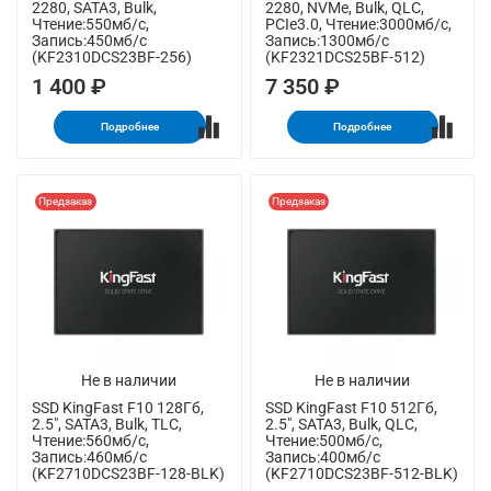
2280, SATA3, Bulk,
2280, NVMe, Bulk, QLC,
Чтение:550мб/с,
PCIe3.0, Чтение:3000мб/с,
Запись:450мб/с
Запись:1300мб/с
(KF2310DCS23BF-256)
(KF2321DCS25BF-512)
1 400 ₽
7 350 ₽
Подробнее
Подробнее
Предзаказ
Предзаказ
Не в наличии
Не в наличии
SSD KingFast F10 128Гб,
SSD KingFast F10 512Гб,
2.5", SATA3, Bulk, TLC,
2.5", SATA3, Bulk, QLC,
Чтение:560мб/с,
Чтение:500мб/с,
Запись:460мб/с
Запись:400мб/с
(KF2710DCS23BF-128-BLK)
(KF2710DCS23BF-512-BLK)