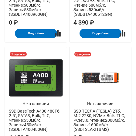
2.5", SATA3, Bulk, TLC,
2.5", SATA3, Bulk, TLC,
Чтение:580мб/с,
Чтение:580мб/с,
Запись:530мб/с
Запись:530мб/с
(SSDBTA400960GN)
(SSDBTA400512GN)
0 ₽
4 390 ₽
Подробнее
Подробнее
Предзаказ
Предзаказ
Не в наличии
Не в наличии
SSD BaseTech A400 480Гб,
SSD ТЕСЛА (TESLA) 2Тб,
2.5", SATA3, Bulk, TLC,
M.2 2280, NVMe, Bulk, TLC,
Чтение:550мб/с,
PCIe3.0, Чтение:2000мб/с,
Запись:450мб/с
Запись:1600мб/с
(SSDBTA400480GN)
(SSDTSLA-2TBM2)