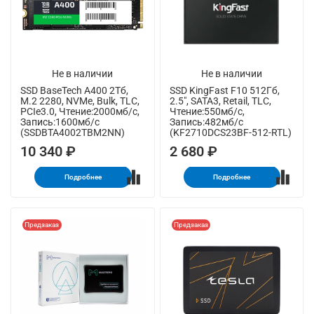
Не в наличии
Не в наличии
SSD BaseTech A400 2Тб,
SSD KingFast F10 512Гб,
M.2 2280, NVMe, Bulk, TLC,
2.5", SATA3, Retail, TLC,
PCIe3.0, Чтение:2000мб/с,
Чтение:550мб/с,
Запись:1600мб/с
Запись:482мб/с
(SSDBTA4002TBM2NN)
(KF2710DCS23BF-512-RTL)
10 340 ₽
2 680 ₽
Подробнее
Подробнее
Предзаказ
Предзаказ