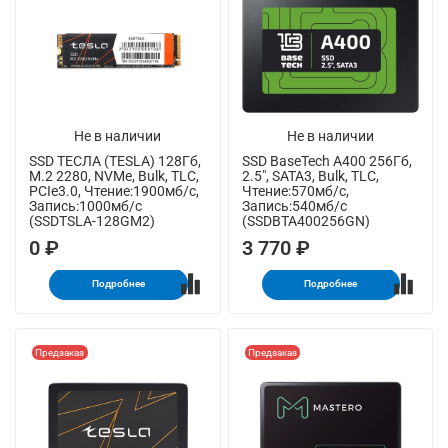
Не в наличии
Не в наличии
SSD ТЕСЛА (TESLA) 128Гб,
SSD BaseTech A400 256Гб,
M.2 2280, NVMe, Bulk, TLC,
2.5", SATA3, Bulk, TLC,
PCIe3.0, Чтение:1900мб/с,
Чтение:570мб/с,
Запись:1000мб/с
Запись:540мб/с
(SSDTSLA-128GM2)
(SSDBTA400256GN)
0 ₽
3 770 ₽
Подробнее
Подробнее
Предзаказ
Предзаказ