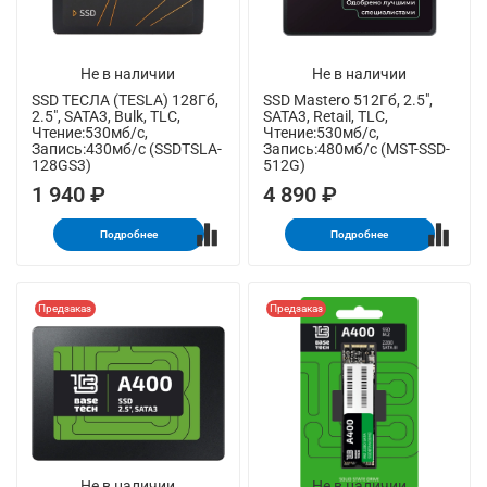
Не в наличии
Не в наличии
SSD ТЕСЛА (TESLA) 128Гб,
SSD Mastero 512Гб, 2.5",
2.5", SATA3, Bulk, TLC,
SATA3, Retail, TLC,
Чтение:530мб/с,
Чтение:530мб/с,
Запись:430мб/с (SSDTSLA-
Запись:480мб/с (MST-SSD-
128GS3)
512G)
1 940 ₽
4 890 ₽
Подробнее
Подробнее
Предзаказ
Предзаказ
Не в наличии
Не в наличии