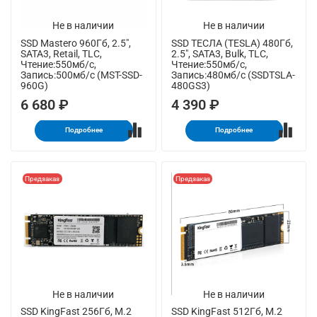
Не в наличии
Не в наличии
SSD Mastero 960Гб, 2.5",
SSD ТЕСЛА (TESLA) 480Гб,
SATA3, Retail, TLC,
2.5", SATA3, Bulk, TLC,
Чтение:550мб/с,
Чтение:550мб/с,
Запись:500мб/с (MST-SSD-
Запись:480мб/с (SSDTSLA-
960G)
480GS3)
6 680 ₽
4 390 ₽
Подробнее
Подробнее
Предзаказ
Предзаказ
Не в наличии
Не в наличии
SSD KingFast 256Гб, M.2
SSD KingFast 512Гб, M.2