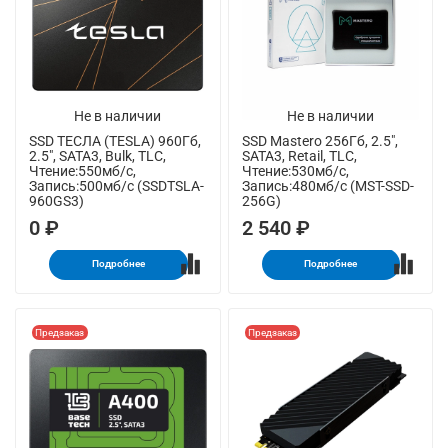
Не в наличии
Не в наличии
SSD ТЕСЛА (TESLA) 960Гб,
SSD Mastero 256Гб, 2.5",
2.5", SATA3, Bulk, TLC,
SATA3, Retail, TLC,
Чтение:550мб/с,
Чтение:530мб/с,
Запись:500мб/с (SSDTSLA-
Запись:480мб/с (MST-SSD-
960GS3)
256G)
0 ₽
2 540 ₽
Подробнее
Подробнее
Предзаказ
Предзаказ