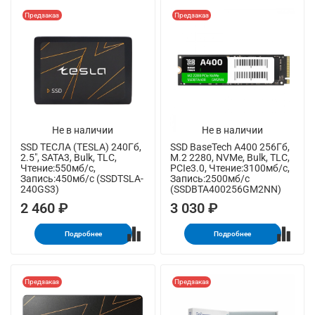
Предзаказ
Предзаказ
Не в наличии
Не в наличии
SSD ТЕСЛА (TESLA) 240Гб,
SSD BaseTech A400 256Гб,
2.5", SATA3, Bulk, TLC,
M.2 2280, NVMe, Bulk, TLC,
Чтение:550мб/с,
PCIe3.0, Чтение:3100мб/с,
Запись:450мб/с (SSDTSLA-
Запись:2500мб/с
240GS3)
(SSDBTA400256GM2NN)
2 460 ₽
3 030 ₽
Подробнее
Подробнее
Предзаказ
Предзаказ