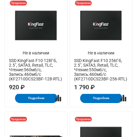
Предзаказ
Предзаказ
Не в наличии
Не в наличии
SSD KingFast F10 128Гб,
SSD KingFast F10 256Гб,
2.5", SATA3, Retail, TLC,
2.5", SATA3, Retail, TLC,
Чтение:560мб/с,
Чтение:550мб/с,
Запись:460мб/с
Запись:460мб/с
(KF2710DCS23BF-128-RTL)
(KF2710DCS23BF-256-RTL)
920 ₽
1 790 ₽
Подробнее
Подробнее
Предзаказ
Предзаказ