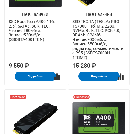
Не в наличии
Не в наличии
SSD BaseTech A400 1Тб,
SSD ТЕСЛА (TESLA) PRO
2.5", SATA3, Bulk, TLC,
TS7000 1Тб, M.2 2280,
Чтение:580мб/с,
NVMe, Bulk, TLC, PCIe4.0,
Запись:530мб/с
DRAM:1024Мб,
(SSDBTA4001TBN)
Чтение:7000мб/с,
Запись:5500мб/с,
радиатор, совместимость
с PS5 (SSDTS7000H-
1TBM2)
9 550 ₽
15 280 ₽
Подробнее
Подробнее
Предзаказ
Предзаказ