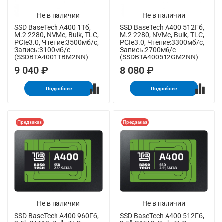
Не в наличии
Не в наличии
SSD BaseTech A400 1Тб,
SSD BaseTech A400 512Гб,
M.2 2280, NVMe, Bulk, TLC,
M.2 2280, NVMe, Bulk, TLC,
PCIe3.0, Чтение:3500мб/с,
PCIe3.0, Чтение:3300мб/с,
Запись:3100мб/с
Запись:2700мб/с
(SSDBTA4001TBM2NN)
(SSDBTA400512GM2NN)
9 040 ₽
8 080 ₽
Подробнее
Подробнее
Предзаказ
Предзаказ
Не в наличии
Не в наличии
SSD BaseTech A400 960Гб,
SSD BaseTech A400 512Гб,