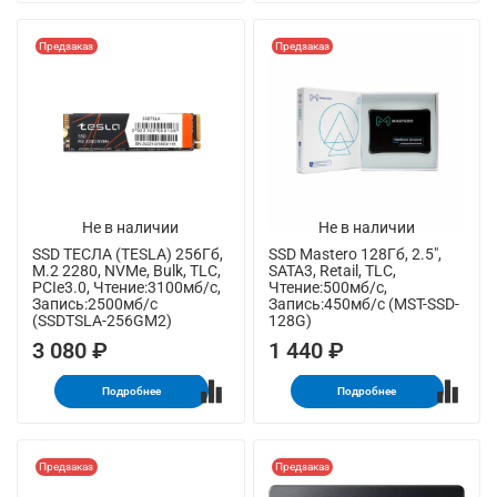
Предзаказ
Предзаказ
Не в наличии
Не в наличии
SSD ТЕСЛА (TESLA) 256Гб,
SSD Mastero 128Гб, 2.5",
M.2 2280, NVMe, Bulk, TLC,
SATA3, Retail, TLC,
PCIe3.0, Чтение:3100мб/с,
Чтение:500мб/с,
Запись:2500мб/с
Запись:450мб/с (MST-SSD-
(SSDTSLA-256GM2)
128G)
3 080 ₽
1 440 ₽
Подробнее
Подробнее
Предзаказ
Предзаказ