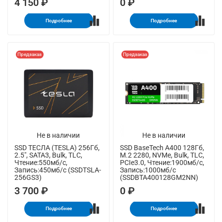
4 150 ₽
0 ₽
Подробнее
Подробнее
Предзаказ
Предзаказ
Не в наличии
Не в наличии
SSD ТЕСЛА (TESLA) 256Гб,
SSD BaseTech A400 128Гб,
2.5", SATA3, Bulk, TLC,
M.2 2280, NVMe, Bulk, TLC,
Чтение:550мб/с,
PCIe3.0, Чтение:1900мб/с,
Запись:450мб/с (SSDTSLA-
Запись:1000мб/с
256GS3)
(SSDBTA400128GM2NN)
3 700 ₽
0 ₽
Подробнее
Подробнее