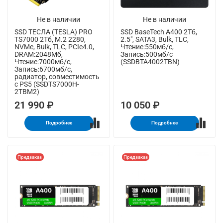
Не в наличии
Не в наличии
SSD ТЕСЛА (TESLA) PRO
SSD BaseTech A400 2Тб,
TS7000 2Тб, M.2 2280,
2.5", SATA3, Bulk, TLC,
NVMe, Bulk, TLC, PCIe4.0,
Чтение:550мб/с,
DRAM:2048Мб,
Запись:500мб/с
Чтение:7000мб/с,
(SSDBTA4002TBN)
Запись:6700мб/с,
радиатор, совместимость
с PS5 (SSDTS7000H-
2TBM2)
21 990 ₽
10 050 ₽
Подробнее
Подробнее
Предзаказ
Предзаказ