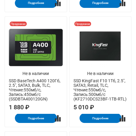
Подробнее
Подробнее
Предзаказ
Предзаказ
Не в наличии
Не в наличии
SSD BaseTech A400 120Гб,
SSD KingFast F10 1Тб, 2.5",
2.5", SATA3, Bulk, TLC,
SATA3, Retail, TLC,
Чтение:550мб/с,
Чтение:550мб/с,
Запись:450мб/с
Запись:500мб/с
(SSDBTA400120GN)
(KF2710DCS23BF-1TB-RTL)
1 880 ₽
5 010 ₽
Подробнее
Подробнее