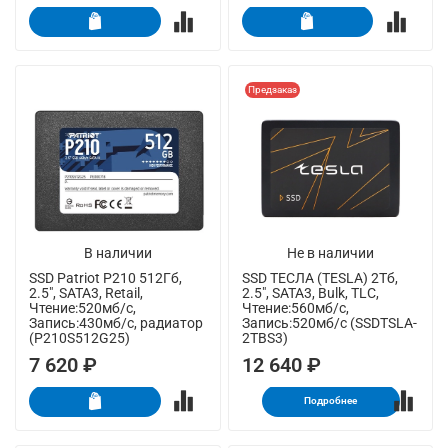
Предзаказ
В наличии
Не в наличии
SSD Patriot P210 512Гб,
SSD ТЕСЛА (TESLA) 2Тб,
2.5", SATA3, Retail,
2.5", SATA3, Bulk, TLC,
Чтение:520мб/с,
Чтение:560мб/с,
Запись:430мб/с, радиатор
Запись:520мб/с (SSDTSLA-
(P210S512G25)
2TBS3)
7 620 ₽
12 640 ₽
Подробнее