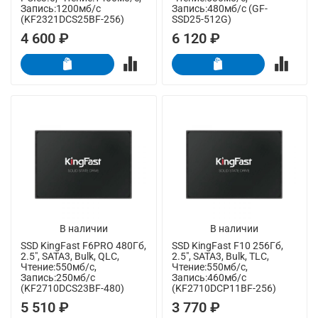
Запись:1200мб/с
Запись:480мб/с (GF-
(KF2321DCS25BF-256)
SSD25-512G)
4 600 ₽
6 120 ₽
В наличии
В наличии
SSD KingFast F6PRO 480Гб,
SSD KingFast F10 256Гб,
2.5", SATA3, Bulk, QLC,
2.5", SATA3, Bulk, TLC,
Чтение:550мб/с,
Чтение:550мб/с,
Запись:250мб/с
Запись:460мб/с
(KF2710DCS23BF-480)
(KF2710DCP11BF-256)
5 510 ₽
3 770 ₽