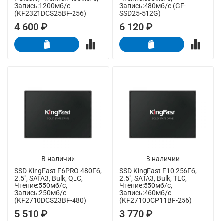
Запись:1200мб/с
Запись:480мб/с (GF-
(KF2321DCS25BF-256)
SSD25-512G)
4 600 ₽
6 120 ₽
В наличии
В наличии
SSD KingFast F6PRO 480Гб,
SSD KingFast F10 256Гб,
2.5", SATA3, Bulk, QLC,
2.5", SATA3, Bulk, TLC,
Чтение:550мб/с,
Чтение:550мб/с,
Запись:250мб/с
Запись:460мб/с
(KF2710DCS23BF-480)
(KF2710DCP11BF-256)
5 510 ₽
3 770 ₽