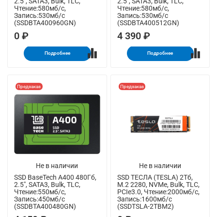
2.5", SATA3, Bulk, TLC,
2.5", SATA3, Bulk, TLC,
Чтение:580мб/с,
Чтение:580мб/с,
Запись:530мб/с
Запись:530мб/с
(SSDBTA400960GN)
(SSDBTA400512GN)
0 ₽
4 390 ₽
Подробнее
Подробнее
Предзаказ
Предзаказ
Не в наличии
Не в наличии
SSD BaseTech A400 480Гб,
SSD ТЕСЛА (TESLA) 2Тб,
2.5", SATA3, Bulk, TLC,
M.2 2280, NVMe, Bulk, TLC,
Чтение:550мб/с,
PCIe3.0, Чтение:2000мб/с,
Запись:450мб/с
Запись:1600мб/с
(SSDBTA400480GN)
(SSDTSLA-2TBM2)