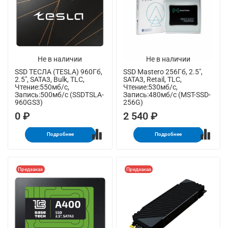
Не в наличии
Не в наличии
SSD ТЕСЛА (TESLA) 960Гб,
SSD Mastero 256Гб, 2.5",
2.5", SATA3, Bulk, TLC,
SATA3, Retail, TLC,
Чтение:550мб/с,
Чтение:530мб/с,
Запись:500мб/с (SSDTSLA-
Запись:480мб/с (MST-SSD-
960GS3)
256G)
0 ₽
2 540 ₽
Подробнее
Подробнее
Предзаказ
Предзаказ