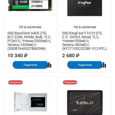
Не в наличии
Не в наличии
SSD BaseTech A400 2Тб,
SSD KingFast F10 512Гб,
M.2 2280, NVMe, Bulk, TLC,
2.5", SATA3, Retail, TLC,
PCIe3.0, Чтение:2000мб/с,
Чтение:550мб/с,
Запись:1600мб/с
Запись:482мб/с
(SSDBTA4002TBM2NN)
(KF2710DCS23BF-512-RTL)
10 340 ₽
2 680 ₽
Подробнее
Подробнее
Предзаказ
Предзаказ