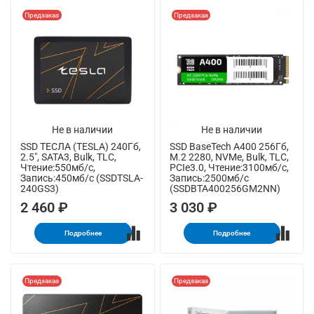
Предзаказ
Предзаказ
Не в наличии
Не в наличии
SSD ТЕСЛА (TESLA) 240Гб,
SSD BaseTech A400 256Гб,
2.5", SATA3, Bulk, TLC,
M.2 2280, NVMe, Bulk, TLC,
Чтение:550мб/с,
PCIe3.0, Чтение:3100мб/с,
Запись:450мб/с (SSDTSLA-
Запись:2500мб/с
240GS3)
(SSDBTA400256GM2NN)
2 460 ₽
3 030 ₽
Подробнее
Подробнее
Предзаказ
Предзаказ