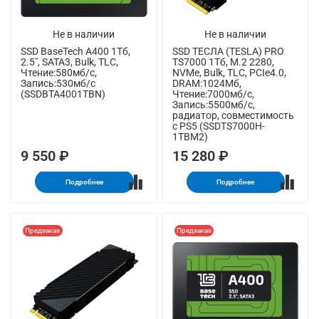
Не в наличии
Не в наличии
SSD BaseTech A400 1Тб,
SSD ТЕСЛА (TESLA) PRO
2.5", SATA3, Bulk, TLC,
TS7000 1Тб, M.2 2280,
Чтение:580мб/с,
NVMe, Bulk, TLC, PCIe4.0,
Запись:530мб/с
DRAM:1024Мб,
(SSDBTA4001TBN)
Чтение:7000мб/с,
Запись:5500мб/с,
радиатор, совместимость
с PS5 (SSDTS7000H-
1TBM2)
9 550 ₽
15 280 ₽
Подробнее
Подробнее
Предзаказ
Предзаказ