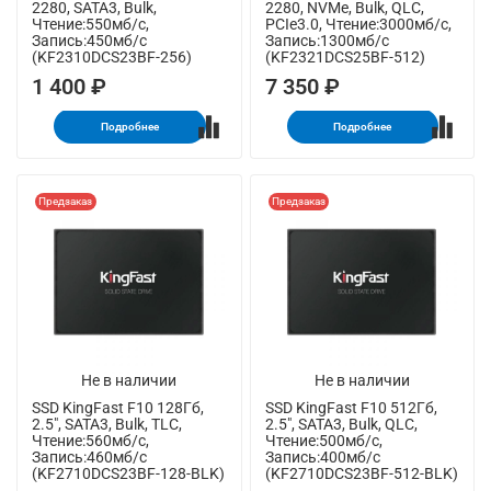
2280, SATA3, Bulk,
2280, NVMe, Bulk, QLC,
Чтение:550мб/с,
PCIe3.0, Чтение:3000мб/с,
Запись:450мб/с
Запись:1300мб/с
(KF2310DCS23BF-256)
(KF2321DCS25BF-512)
1 400 ₽
7 350 ₽
Подробнее
Подробнее
Предзаказ
Предзаказ
Не в наличии
Не в наличии
SSD KingFast F10 128Гб,
SSD KingFast F10 512Гб,
2.5", SATA3, Bulk, TLC,
2.5", SATA3, Bulk, QLC,
Чтение:560мб/с,
Чтение:500мб/с,
Запись:460мб/с
Запись:400мб/с
(KF2710DCS23BF-128-BLK)
(KF2710DCS23BF-512-BLK)