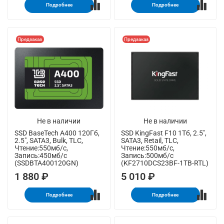
Подробнее
Подробнее
Предзаказ
Предзаказ
Не в наличии
Не в наличии
SSD BaseTech A400 120Гб,
SSD KingFast F10 1Тб, 2.5",
2.5", SATA3, Bulk, TLC,
SATA3, Retail, TLC,
Чтение:550мб/с,
Чтение:550мб/с,
Запись:450мб/с
Запись:500мб/с
(SSDBTA400120GN)
(KF2710DCS23BF-1TB-RTL)
1 880 ₽
5 010 ₽
Подробнее
Подробнее