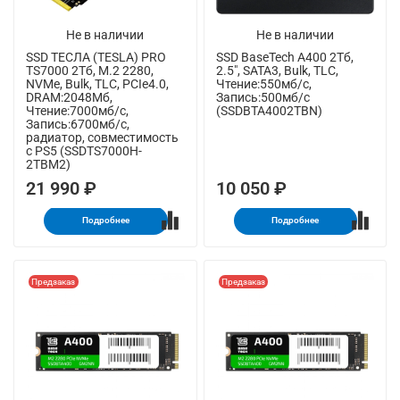
Не в наличии
Не в наличии
SSD ТЕСЛА (TESLA) PRO
SSD BaseTech A400 2Тб,
TS7000 2Тб, M.2 2280,
2.5", SATA3, Bulk, TLC,
NVMe, Bulk, TLC, PCIe4.0,
Чтение:550мб/с,
DRAM:2048Мб,
Запись:500мб/с
Чтение:7000мб/с,
(SSDBTA4002TBN)
Запись:6700мб/с,
радиатор, совместимость
с PS5 (SSDTS7000H-
2TBM2)
21 990 ₽
10 050 ₽
Подробнее
Подробнее
Предзаказ
Предзаказ