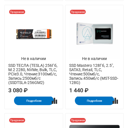
Предзаказ
Предзаказ
Не в наличии
Не в наличии
SSD ТЕСЛА (TESLA) 256Гб,
SSD Mastero 128Гб, 2.5",
M.2 2280, NVMe, Bulk, TLC,
SATA3, Retail, TLC,
PCIe3.0, Чтение:3100мб/с,
Чтение:500мб/с,
Запись:2500мб/с
Запись:450мб/с (MST-SSD-
(SSDTSLA-256GM2)
128G)
3 080 ₽
1 440 ₽
Подробнее
Подробнее
Предзаказ
Предзаказ