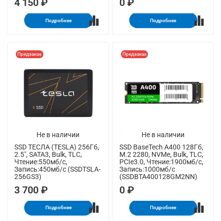
4 150 ₽
0 ₽
Подробнее
Подробнее
Предзаказ
Предзаказ
Не в наличии
Не в наличии
SSD ТЕСЛА (TESLA) 256Гб,
SSD BaseTech A400 128Гб,
2.5", SATA3, Bulk, TLC,
M.2 2280, NVMe, Bulk, TLC,
Чтение:550мб/с,
PCIe3.0, Чтение:1900мб/с,
Запись:450мб/с (SSDTSLA-
Запись:1000мб/с
256GS3)
(SSDBTA400128GM2NN)
3 700 ₽
0 ₽
Подробнее
Подробнее