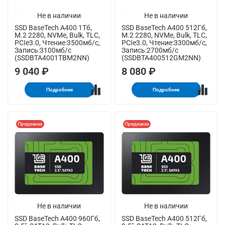
Не в наличии
Не в наличии
SSD BaseTech A400 1Тб,
SSD BaseTech A400 512Гб,
M.2 2280, NVMe, Bulk, TLC,
M.2 2280, NVMe, Bulk, TLC,
PCIe3.0, Чтение:3500мб/с,
PCIe3.0, Чтение:3300мб/с,
Запись:3100мб/с
Запись:2700мб/с
(SSDBTA4001TBM2NN)
(SSDBTA400512GM2NN)
9 040 ₽
8 080 ₽
Подробнее
Подробнее
Предзаказ
Предзаказ
Не в наличии
Не в наличии
SSD BaseTech A400 960Гб,
SSD BaseTech A400 512Гб,