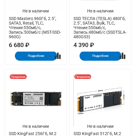
Не в наличии
Не в наличии
SSD Mastero 960Гб, 2.5",
SSD ТЕСЛА (TESLA) 480Гб,
SATA3, Retail, TLC,
2.5", SATA3, Bulk, TLC,
Чтение:550мб/с,
Чтение:550мб/с,
Запись:500мб/с (MST-SSD-
Запись:480мб/с (SSDTSLA-
960G)
480GS3)
6 680 ₽
4 390 ₽
Подробнее
Подробнее
Предзаказ
Предзаказ
Не в наличии
Не в наличии
SSD KingFast 256Гб, M.2
SSD KingFast 512Гб, M.2