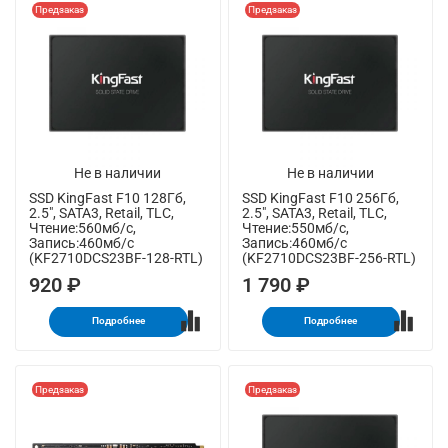
Предзаказ
Предзаказ
Не в наличии
Не в наличии
SSD KingFast F10 128Гб,
SSD KingFast F10 256Гб,
2.5", SATA3, Retail, TLC,
2.5", SATA3, Retail, TLC,
Чтение:560мб/с,
Чтение:550мб/с,
Запись:460мб/с
Запись:460мб/с
(KF2710DCS23BF-128-RTL)
(KF2710DCS23BF-256-RTL)
920 ₽
1 790 ₽
Подробнее
Подробнее
Предзаказ
Предзаказ