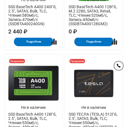
SSD BaseTech A400 240Гб,
SSD BaseTech A400 128Гб,
2.5", SATA3, Bulk, TLC,
M.2 2280, SATA3, Retail,
Чтение:580мб/с,
TLC, Чтение:520мб/с,
Запись:470мб/с
Запись:450мб/с
(SSDBTA400240GN)
(SSDBTA400128GM2)
2 440 ₽
0 ₽
Подробнее
Подробнее
Предзаказ
Предзаказ
Не в наличии
Не в наличии
SSD BaseTech A400 128Гб,
SSD ТЕСЛА (TESLA) 512Гб,
2.5", SATA3, Bulk, TLC,
2.5", SATA3, Bulk, TLC,
Чтение:530мб/с,
Чтение:550мб/с,