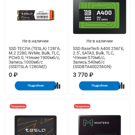
Не в наличии
Не в наличии
SSD ТЕСЛА (TESLA) 128Гб,
SSD BaseTech A400 256Гб,
M.2 2280, NVMe, Bulk, TLC,
2.5", SATA3, Bulk, TLC,
PCIe3.0, Чтение:1900мб/с,
Чтение:570мб/с,
Запись:1000мб/с
Запись:540мб/с
(SSDTSLA-128GM2)
(SSDBTA400256GN)
0 ₽
3 770 ₽
Подробнее
Подробнее
Предзаказ
Предзаказ