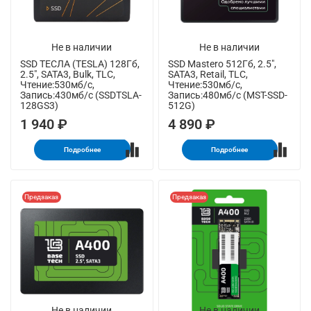
Не в наличии
Не в наличии
SSD ТЕСЛА (TESLA) 128Гб,
SSD Mastero 512Гб, 2.5",
2.5", SATA3, Bulk, TLC,
SATA3, Retail, TLC,
Чтение:530мб/с,
Чтение:530мб/с,
Запись:430мб/с (SSDTSLA-
Запись:480мб/с (MST-SSD-
128GS3)
512G)
1 940 ₽
4 890 ₽
Подробнее
Подробнее
Предзаказ
Предзаказ
Не в наличии
Не в наличии