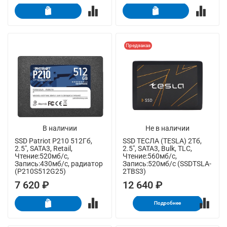
Предзаказ
В наличии
Не в наличии
SSD Patriot P210 512Гб,
SSD ТЕСЛА (TESLA) 2Тб,
2.5", SATA3, Retail,
2.5", SATA3, Bulk, TLC,
Чтение:520мб/с,
Чтение:560мб/с,
Запись:430мб/с, радиатор
Запись:520мб/с (SSDTSLA-
(P210S512G25)
2TBS3)
7 620 ₽
12 640 ₽
Подробнее