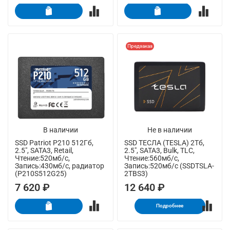
Предзаказ
В наличии
Не в наличии
SSD Patriot P210 512Гб,
SSD ТЕСЛА (TESLA) 2Тб,
2.5", SATA3, Retail,
2.5", SATA3, Bulk, TLC,
Чтение:520мб/с,
Чтение:560мб/с,
Запись:430мб/с, радиатор
Запись:520мб/с (SSDTSLA-
(P210S512G25)
2TBS3)
7 620 ₽
12 640 ₽
Подробнее