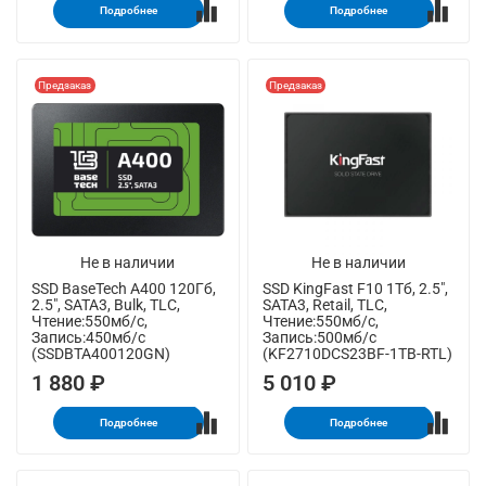
Подробнее
Подробнее
Предзаказ
Предзаказ
Не в наличии
Не в наличии
SSD BaseTech A400 120Гб,
SSD KingFast F10 1Тб, 2.5",
2.5", SATA3, Bulk, TLC,
SATA3, Retail, TLC,
Чтение:550мб/с,
Чтение:550мб/с,
Запись:450мб/с
Запись:500мб/с
(SSDBTA400120GN)
(KF2710DCS23BF-1TB-RTL)
1 880 ₽
5 010 ₽
Подробнее
Подробнее