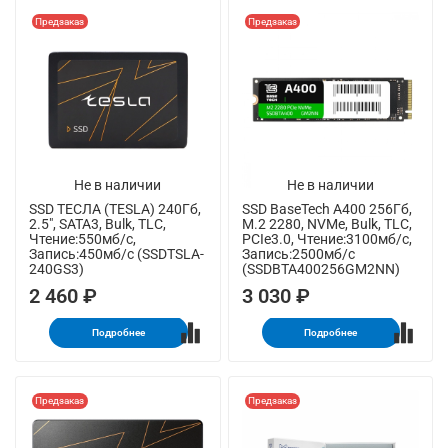
Предзаказ
Предзаказ
Не в наличии
Не в наличии
SSD ТЕСЛА (TESLA) 240Гб,
SSD BaseTech A400 256Гб,
2.5", SATA3, Bulk, TLC,
M.2 2280, NVMe, Bulk, TLC,
Чтение:550мб/с,
PCIe3.0, Чтение:3100мб/с,
Запись:450мб/с (SSDTSLA-
Запись:2500мб/с
240GS3)
(SSDBTA400256GM2NN)
2 460 ₽
3 030 ₽
Подробнее
Подробнее
Предзаказ
Предзаказ