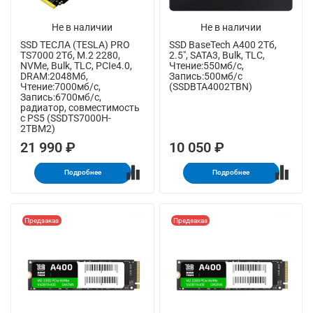
Не в наличии
Не в наличии
SSD ТЕСЛА (TESLA) PRO
SSD BaseTech A400 2Тб,
TS7000 2Тб, M.2 2280,
2.5", SATA3, Bulk, TLC,
NVMe, Bulk, TLC, PCIe4.0,
Чтение:550мб/с,
DRAM:2048Мб,
Запись:500мб/с
Чтение:7000мб/с,
(SSDBTA4002TBN)
Запись:6700мб/с,
радиатор, совместимость
с PS5 (SSDTS7000H-
2TBM2)
21 990 ₽
10 050 ₽
Подробнее
Подробнее
Предзаказ
Предзаказ