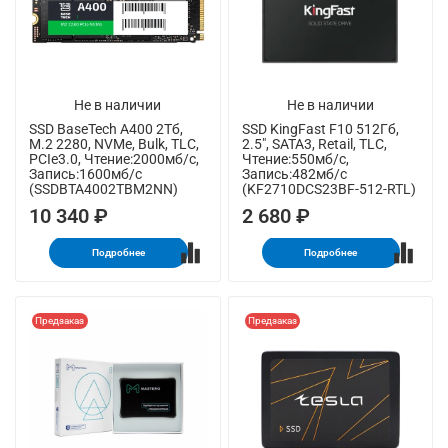
Не в наличии
Не в наличии
SSD BaseTech A400 2Тб,
SSD KingFast F10 512Гб,
M.2 2280, NVMe, Bulk, TLC,
2.5", SATA3, Retail, TLC,
PCIe3.0, Чтение:2000мб/с,
Чтение:550мб/с,
Запись:1600мб/с
Запись:482мб/с
(SSDBTA4002TBM2NN)
(KF2710DCS23BF-512-RTL)
10 340 ₽
2 680 ₽
Подробнее
Подробнее
Предзаказ
Предзаказ