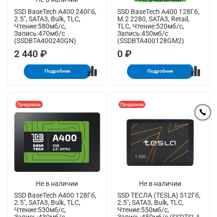
SSD BaseTech A400 240Гб,
SSD BaseTech A400 128Гб,
2.5", SATA3, Bulk, TLC,
M.2 2280, SATA3, Retail,
Чтение:580мб/с,
TLC, Чтение:520мб/с,
Запись:470мб/с
Запись:450мб/с
(SSDBTA400240GN)
(SSDBTA400128GM2)
2 440 ₽
0 ₽
Подробнее
Подробнее
Предзаказ
Предзаказ
Не в наличии
Не в наличии
SSD BaseTech A400 128Гб,
SSD ТЕСЛА (TESLA) 512Гб,
2.5", SATA3, Bulk, TLC,
2.5", SATA3, Bulk, TLC,
Чтение:530мб/с,
Чтение:550мб/с,