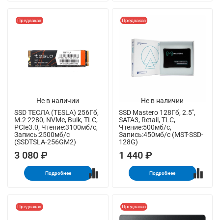
Предзаказ
Предзаказ
Не в наличии
Не в наличии
SSD ТЕСЛА (TESLA) 256Гб,
SSD Mastero 128Гб, 2.5",
M.2 2280, NVMe, Bulk, TLC,
SATA3, Retail, TLC,
PCIe3.0, Чтение:3100мб/с,
Чтение:500мб/с,
Запись:2500мб/с
Запись:450мб/с (MST-SSD-
(SSDTSLA-256GM2)
128G)
3 080 ₽
1 440 ₽
Подробнее
Подробнее
Предзаказ
Предзаказ