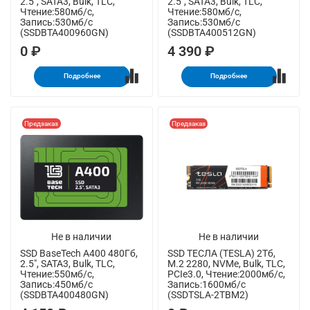
2.5", SATA3, Bulk, TLC,
2.5", SATA3, Bulk, TLC,
Чтение:580мб/с,
Чтение:580мб/с,
Запись:530мб/с
Запись:530мб/с
(SSDBTA400960GN)
(SSDBTA400512GN)
0 ₽
4 390 ₽
Подробнее
Подробнее
Предзаказ
Предзаказ
Не в наличии
Не в наличии
SSD BaseTech A400 480Гб,
SSD ТЕСЛА (TESLA) 2Тб,
2.5", SATA3, Bulk, TLC,
M.2 2280, NVMe, Bulk, TLC,
Чтение:550мб/с,
PCIe3.0, Чтение:2000мб/с,
Запись:450мб/с
Запись:1600мб/с
(SSDBTA400480GN)
(SSDTSLA-2TBM2)