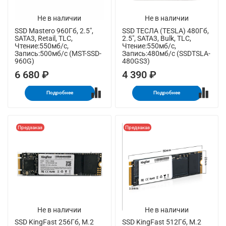
Не в наличии
Не в наличии
SSD Mastero 960Гб, 2.5",
SSD ТЕСЛА (TESLA) 480Гб,
SATA3, Retail, TLC,
2.5", SATA3, Bulk, TLC,
Чтение:550мб/с,
Чтение:550мб/с,
Запись:500мб/с (MST-SSD-
Запись:480мб/с (SSDTSLA-
960G)
480GS3)
6 680 ₽
4 390 ₽
Подробнее
Подробнее
Предзаказ
Предзаказ
Не в наличии
Не в наличии
SSD KingFast 256Гб, M.2
SSD KingFast 512Гб, M.2