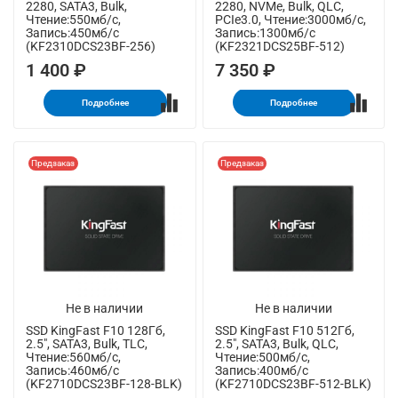
2280, SATA3, Bulk,
2280, NVMe, Bulk, QLC,
Чтение:550мб/с,
PCIe3.0, Чтение:3000мб/с,
Запись:450мб/с
Запись:1300мб/с
(KF2310DCS23BF-256)
(KF2321DCS25BF-512)
1 400 ₽
7 350 ₽
Подробнее
Подробнее
Предзаказ
Предзаказ
Не в наличии
Не в наличии
SSD KingFast F10 128Гб,
SSD KingFast F10 512Гб,
2.5", SATA3, Bulk, TLC,
2.5", SATA3, Bulk, QLC,
Чтение:560мб/с,
Чтение:500мб/с,
Запись:460мб/с
Запись:400мб/с
(KF2710DCS23BF-128-BLK)
(KF2710DCS23BF-512-BLK)