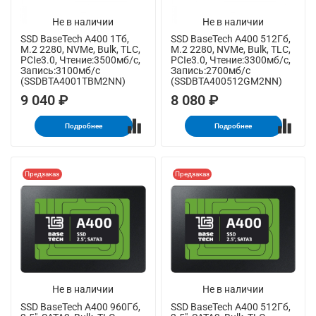
Не в наличии
Не в наличии
SSD BaseTech A400 1Тб,
SSD BaseTech A400 512Гб,
M.2 2280, NVMe, Bulk, TLC,
M.2 2280, NVMe, Bulk, TLC,
PCIe3.0, Чтение:3500мб/с,
PCIe3.0, Чтение:3300мб/с,
Запись:3100мб/с
Запись:2700мб/с
(SSDBTA4001TBM2NN)
(SSDBTA400512GM2NN)
9 040 ₽
8 080 ₽
Подробнее
Подробнее
Предзаказ
Предзаказ
Не в наличии
Не в наличии
SSD BaseTech A400 960Гб,
SSD BaseTech A400 512Гб,