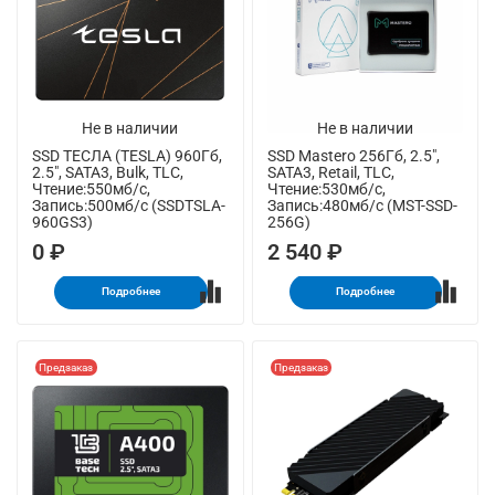
Не в наличии
Не в наличии
SSD ТЕСЛА (TESLA) 960Гб,
SSD Mastero 256Гб, 2.5",
2.5", SATA3, Bulk, TLC,
SATA3, Retail, TLC,
Чтение:550мб/с,
Чтение:530мб/с,
Запись:500мб/с (SSDTSLA-
Запись:480мб/с (MST-SSD-
960GS3)
256G)
0 ₽
2 540 ₽
Подробнее
Подробнее
Предзаказ
Предзаказ