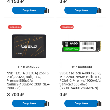
4 150 ₽
0 ₽
Подробнее
Подробнее
Предзаказ
Предзаказ
Не в наличии
Не в наличии
SSD ТЕСЛА (TESLA) 256Гб,
SSD BaseTech A400 128Гб,
2.5", SATA3, Bulk, TLC,
M.2 2280, NVMe, Bulk, TLC,
Чтение:550мб/с,
PCIe3.0, Чтение:1900мб/с,
Запись:450мб/с (SSDTSLA-
Запись:1000мб/с
256GS3)
(SSDBTA400128GM2NN)
3 700 ₽
0 ₽
Подробнее
Подробнее