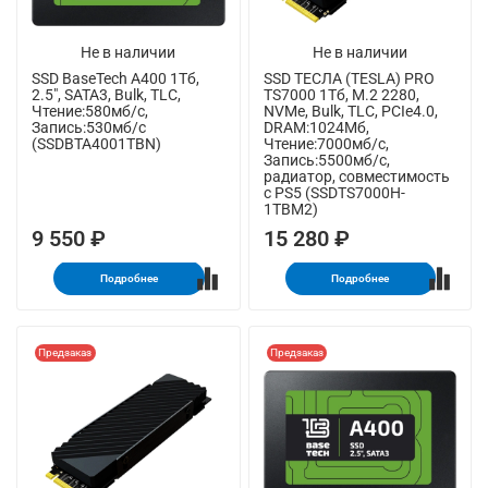
Не в наличии
Не в наличии
SSD BaseTech A400 1Тб,
SSD ТЕСЛА (TESLA) PRO
2.5", SATA3, Bulk, TLC,
TS7000 1Тб, M.2 2280,
Чтение:580мб/с,
NVMe, Bulk, TLC, PCIe4.0,
Запись:530мб/с
DRAM:1024Мб,
(SSDBTA4001TBN)
Чтение:7000мб/с,
Запись:5500мб/с,
радиатор, совместимость
с PS5 (SSDTS7000H-
1TBM2)
9 550 ₽
15 280 ₽
Подробнее
Подробнее
Предзаказ
Предзаказ