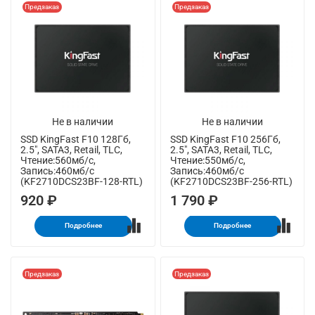
Предзаказ
Предзаказ
Не в наличии
Не в наличии
SSD KingFast F10 128Гб,
SSD KingFast F10 256Гб,
2.5", SATA3, Retail, TLC,
2.5", SATA3, Retail, TLC,
Чтение:560мб/с,
Чтение:550мб/с,
Запись:460мб/с
Запись:460мб/с
(KF2710DCS23BF-128-RTL)
(KF2710DCS23BF-256-RTL)
920 ₽
1 790 ₽
Подробнее
Подробнее
Предзаказ
Предзаказ