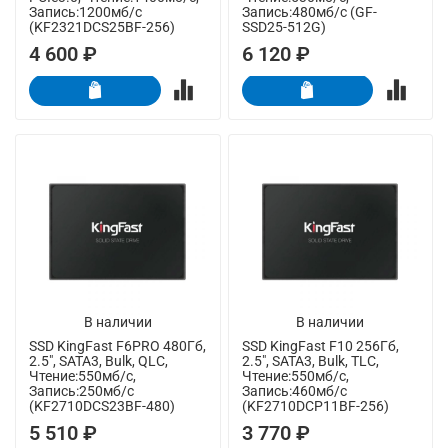
Запись:1200мб/с
Запись:480мб/с (GF-
(KF2321DCS25BF-256)
SSD25-512G)
4 600 ₽
6 120 ₽
В наличии
В наличии
SSD KingFast F6PRO 480Гб,
SSD KingFast F10 256Гб,
2.5", SATA3, Bulk, QLC,
2.5", SATA3, Bulk, TLC,
Чтение:550мб/с,
Чтение:550мб/с,
Запись:250мб/с
Запись:460мб/с
(KF2710DCS23BF-480)
(KF2710DCP11BF-256)
5 510 ₽
3 770 ₽