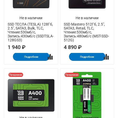
Не в наличии
Не в наличии
SSD ТЕСЛА (TESLA) 128Гб,
SSD Mastero 512Гб, 2.5",
2.5", SATA3, Bulk, TLC,
SATA3, Retail, TLC,
Чтение:530мб/с,
Чтение:530мб/с,
Запись:430мб/с (SSDTSLA-
Запись:480мб/с (MST-SSD-
128GS3)
512G)
1 940 ₽
4 890 ₽
Подробнее
Подробнее
Предзаказ
Предзаказ
Не в наличии
Не в наличии