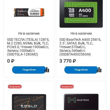
Не в наличии
Не в наличии
SSD ТЕСЛА (TESLA) 128Гб,
SSD BaseTech A400 256Гб,
M.2 2280, NVMe, Bulk, TLC,
2.5", SATA3, Bulk, TLC,
PCIe3.0, Чтение:1900мб/с,
Чтение:570мб/с,
Запись:1000мб/с
Запись:540мб/с
(SSDTSLA-128GM2)
(SSDBTA400256GN)
0 ₽
3 770 ₽
Подробнее
Подробнее
Предзаказ
Предзаказ