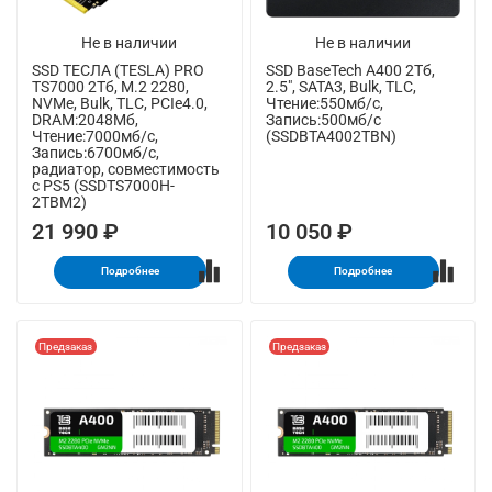
Не в наличии
Не в наличии
SSD ТЕСЛА (TESLA) PRO
SSD BaseTech A400 2Тб,
TS7000 2Тб, M.2 2280,
2.5", SATA3, Bulk, TLC,
NVMe, Bulk, TLC, PCIe4.0,
Чтение:550мб/с,
DRAM:2048Мб,
Запись:500мб/с
Чтение:7000мб/с,
(SSDBTA4002TBN)
Запись:6700мб/с,
радиатор, совместимость
с PS5 (SSDTS7000H-
2TBM2)
21 990 ₽
10 050 ₽
Подробнее
Подробнее
Предзаказ
Предзаказ