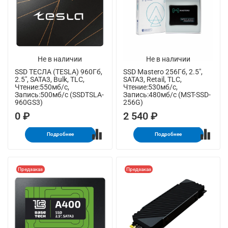
Не в наличии
Не в наличии
SSD ТЕСЛА (TESLA) 960Гб,
SSD Mastero 256Гб, 2.5",
2.5", SATA3, Bulk, TLC,
SATA3, Retail, TLC,
Чтение:550мб/с,
Чтение:530мб/с,
Запись:500мб/с (SSDTSLA-
Запись:480мб/с (MST-SSD-
960GS3)
256G)
0 ₽
2 540 ₽
Подробнее
Подробнее
Предзаказ
Предзаказ