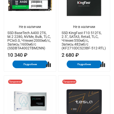
Не в наличии
Не в наличии
SSD BaseTech A400 2Тб,
SSD KingFast F10 512Гб,
M.2 2280, NVMe, Bulk, TLC,
2.5", SATA3, Retail, TLC,
PCIe3.0, Чтение:2000мб/с,
Чтение:550мб/с,
Запись:1600мб/с
Запись:482мб/с
(SSDBTA4002TBM2NN)
(KF2710DCS23BF-512-RTL)
10 340 ₽
2 680 ₽
Подробнее
Подробнее
Предзаказ
Предзаказ