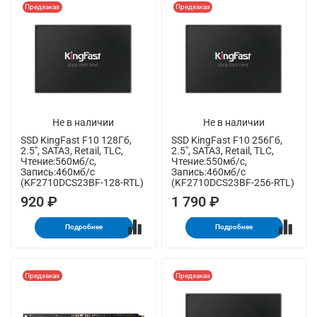
Предзаказ
Предзаказ
Не в наличии
Не в наличии
SSD KingFast F10 128Гб,
SSD KingFast F10 256Гб,
2.5", SATA3, Retail, TLC,
2.5", SATA3, Retail, TLC,
Чтение:560мб/с,
Чтение:550мб/с,
Запись:460мб/с
Запись:460мб/с
(KF2710DCS23BF-128-RTL)
(KF2710DCS23BF-256-RTL)
920 ₽
1 790 ₽
Подробнее
Подробнее
Предзаказ
Предзаказ