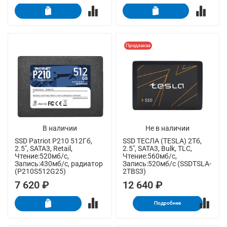
Предзаказ
В наличии
Не в наличии
SSD Patriot P210 512Гб,
SSD ТЕСЛА (TESLA) 2Тб,
2.5", SATA3, Retail,
2.5", SATA3, Bulk, TLC,
Чтение:520мб/с,
Чтение:560мб/с,
Запись:430мб/с, радиатор
Запись:520мб/с (SSDTSLA-
(P210S512G25)
2TBS3)
7 620 ₽
12 640 ₽
Подробнее