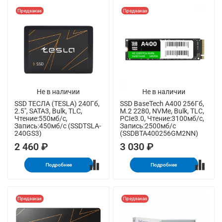
Предзаказ
Предзаказ
Не в наличии
Не в наличии
SSD ТЕСЛА (TESLA) 240Гб,
SSD BaseTech A400 256Гб,
2.5", SATA3, Bulk, TLC,
M.2 2280, NVMe, Bulk, TLC,
Чтение:550мб/с,
PCIe3.0, Чтение:3100мб/с,
Запись:450мб/с (SSDTSLA-
Запись:2500мб/с
240GS3)
(SSDBTA400256GM2NN)
2 460 ₽
3 030 ₽
Подробнее
Подробнее
Предзаказ
Предзаказ