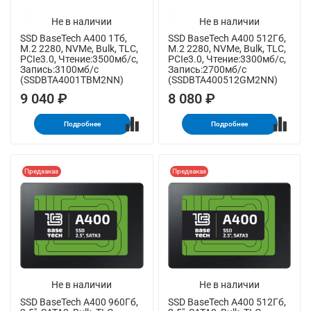
Не в наличии
Не в наличии
SSD BaseTech A400 1Тб,
SSD BaseTech A400 512Гб,
M.2 2280, NVMe, Bulk, TLC,
M.2 2280, NVMe, Bulk, TLC,
PCIe3.0, Чтение:3500мб/с,
PCIe3.0, Чтение:3300мб/с,
Запись:3100мб/с
Запись:2700мб/с
(SSDBTA4001TBM2NN)
(SSDBTA400512GM2NN)
9 040 ₽
8 080 ₽
Подробнее
Подробнее
Предзаказ
Предзаказ
Не в наличии
Не в наличии
SSD BaseTech A400 960Гб,
SSD BaseTech A400 512Гб,