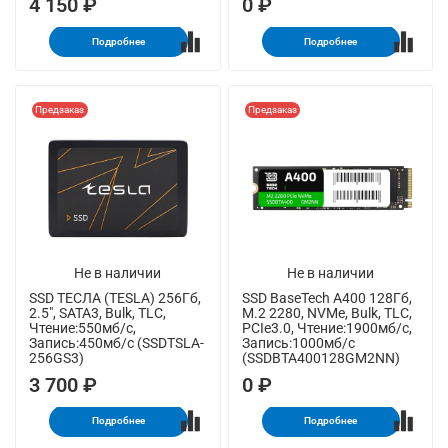
4 150 ₽
0 ₽
Подробнее
Подробнее
Предзаказ
Предзаказ
Не в наличии
Не в наличии
SSD ТЕСЛА (TESLA) 256Гб,
SSD BaseTech A400 128Гб,
2.5", SATA3, Bulk, TLC,
M.2 2280, NVMe, Bulk, TLC,
Чтение:550мб/с,
PCIe3.0, Чтение:1900мб/с,
Запись:450мб/с (SSDTSLA-
Запись:1000мб/с
256GS3)
(SSDBTA400128GM2NN)
3 700 ₽
0 ₽
Подробнее
Подробнее