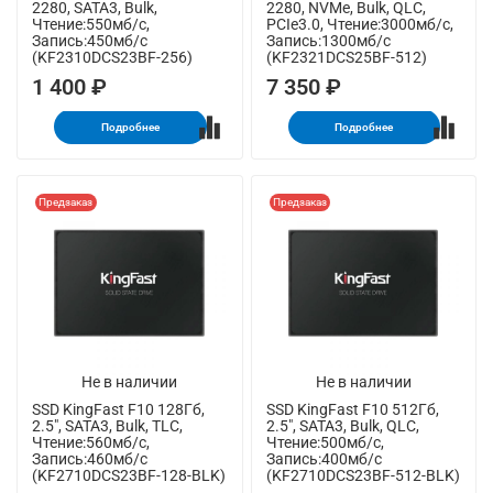
2280, SATA3, Bulk,
2280, NVMe, Bulk, QLC,
Чтение:550мб/с,
PCIe3.0, Чтение:3000мб/с,
Запись:450мб/с
Запись:1300мб/с
(KF2310DCS23BF-256)
(KF2321DCS25BF-512)
1 400 ₽
7 350 ₽
Подробнее
Подробнее
Предзаказ
Предзаказ
Не в наличии
Не в наличии
SSD KingFast F10 128Гб,
SSD KingFast F10 512Гб,
2.5", SATA3, Bulk, TLC,
2.5", SATA3, Bulk, QLC,
Чтение:560мб/с,
Чтение:500мб/с,
Запись:460мб/с
Запись:400мб/с
(KF2710DCS23BF-128-BLK)
(KF2710DCS23BF-512-BLK)