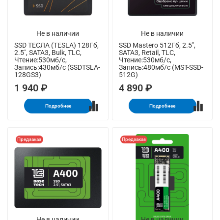
Не в наличии
Не в наличии
SSD ТЕСЛА (TESLA) 128Гб,
SSD Mastero 512Гб, 2.5",
2.5", SATA3, Bulk, TLC,
SATA3, Retail, TLC,
Чтение:530мб/с,
Чтение:530мб/с,
Запись:430мб/с (SSDTSLA-
Запись:480мб/с (MST-SSD-
128GS3)
512G)
1 940 ₽
4 890 ₽
Подробнее
Подробнее
Предзаказ
Предзаказ
Не в наличии
Не в наличии