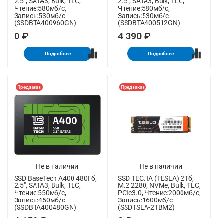
2.5", SATA3, Bulk, TLC,
2.5", SATA3, Bulk, TLC,
Чтение:580мб/с,
Чтение:580мб/с,
Запись:530мб/с
Запись:530мб/с
(SSDBTA400960GN)
(SSDBTA400512GN)
0 ₽
4 390 ₽
Подробнее
Подробнее
Предзаказ
Предзаказ
Не в наличии
Не в наличии
SSD BaseTech A400 480Гб,
SSD ТЕСЛА (TESLA) 2Тб,
2.5", SATA3, Bulk, TLC,
M.2 2280, NVMe, Bulk, TLC,
Чтение:550мб/с,
PCIe3.0, Чтение:2000мб/с,
Запись:450мб/с
Запись:1600мб/с
(SSDBTA400480GN)
(SSDTSLA-2TBM2)