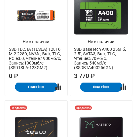
Не в наличии
Не в наличии
SSD ТЕСЛА (TESLA) 128Гб,
SSD BaseTech A400 256Гб,
M.2 2280, NVMe, Bulk, TLC,
2.5", SATA3, Bulk, TLC,
PCIe3.0, Чтение:1900мб/с,
Чтение:570мб/с,
Запись:1000мб/с
Запись:540мб/с
(SSDTSLA-128GM2)
(SSDBTA400256GN)
0 ₽
3 770 ₽
Подробнее
Подробнее
Предзаказ
Предзаказ