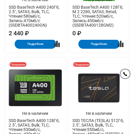
SSD BaseTech A400 240Гб,
SSD BaseTech A400 128Гб,
2.5", SATA3, Bulk, TLC,
M.2 2280, SATA3, Retail,
Чтение:580мб/с,
TLC, Чтение:520мб/с,
Запись:470мб/с
Запись:450мб/с
(SSDBTA400240GN)
(SSDBTA400128GM2)
2 440 ₽
0 ₽
Подробнее
Подробнее
Предзаказ
Предзаказ
Не в наличии
Не в наличии
SSD BaseTech A400 128Гб,
SSD ТЕСЛА (TESLA) 512Гб,
2.5", SATA3, Bulk, TLC,
2.5", SATA3, Bulk, TLC,
Чтение:530мб/с,
Чтение:550мб/с,