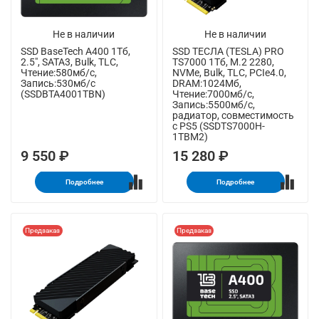
Не в наличии
Не в наличии
SSD BaseTech A400 1Тб,
SSD ТЕСЛА (TESLA) PRO
2.5", SATA3, Bulk, TLC,
TS7000 1Тб, M.2 2280,
Чтение:580мб/с,
NVMe, Bulk, TLC, PCIe4.0,
Запись:530мб/с
DRAM:1024Мб,
(SSDBTA4001TBN)
Чтение:7000мб/с,
Запись:5500мб/с,
радиатор, совместимость
с PS5 (SSDTS7000H-
1TBM2)
9 550 ₽
15 280 ₽
Подробнее
Подробнее
Предзаказ
Предзаказ