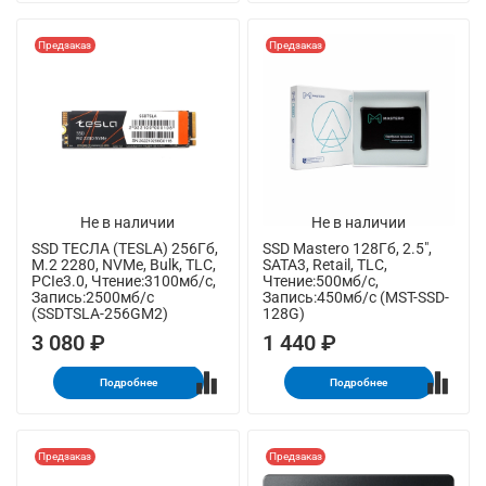
Предзаказ
Предзаказ
Не в наличии
Не в наличии
SSD ТЕСЛА (TESLA) 256Гб,
SSD Mastero 128Гб, 2.5",
M.2 2280, NVMe, Bulk, TLC,
SATA3, Retail, TLC,
PCIe3.0, Чтение:3100мб/с,
Чтение:500мб/с,
Запись:2500мб/с
Запись:450мб/с (MST-SSD-
(SSDTSLA-256GM2)
128G)
3 080 ₽
1 440 ₽
Подробнее
Подробнее
Предзаказ
Предзаказ