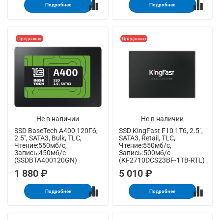
Подробнее
Подробнее
Предзаказ
Предзаказ
Не в наличии
Не в наличии
SSD BaseTech A400 120Гб,
SSD KingFast F10 1Тб, 2.5",
2.5", SATA3, Bulk, TLC,
SATA3, Retail, TLC,
Чтение:550мб/с,
Чтение:550мб/с,
Запись:450мб/с
Запись:500мб/с
(SSDBTA400120GN)
(KF2710DCS23BF-1TB-RTL)
1 880 ₽
5 010 ₽
Подробнее
Подробнее