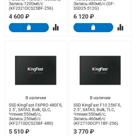
Запись:1200мб/с
Запись:480мб/с (GF-
(KF2321DCS25BF-256)
SSD25-512G)
4 600 ₽
6 120 ₽
В наличии
В наличии
SSD KingFast F6PRO 480Гб,
SSD KingFast F10 256Гб,
2.5", SATA3, Bulk, QLC,
2.5", SATA3, Bulk, TLC,
Чтение:550мб/с,
Чтение:550мб/с,
Запись:250мб/с
Запись:460мб/с
(KF2710DCS23BF-480)
(KF2710DCP11BF-256)
5 510 ₽
3 770 ₽