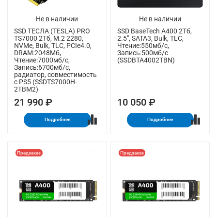
Не в наличии
Не в наличии
SSD ТЕСЛА (TESLA) PRO
SSD BaseTech A400 2Тб,
TS7000 2Тб, M.2 2280,
2.5", SATA3, Bulk, TLC,
NVMe, Bulk, TLC, PCIe4.0,
Чтение:550мб/с,
DRAM:2048Мб,
Запись:500мб/с
Чтение:7000мб/с,
(SSDBTA4002TBN)
Запись:6700мб/с,
радиатор, совместимость
с PS5 (SSDTS7000H-
2TBM2)
21 990 ₽
10 050 ₽
Подробнее
Подробнее
Предзаказ
Предзаказ