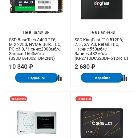
Не в наличии
Не в наличии
SSD BaseTech A400 2Тб,
SSD KingFast F10 512Гб,
M.2 2280, NVMe, Bulk, TLC,
2.5", SATA3, Retail, TLC,
PCIe3.0, Чтение:2000мб/с,
Чтение:550мб/с,
Запись:1600мб/с
Запись:482мб/с
(SSDBTA4002TBM2NN)
(KF2710DCS23BF-512-RTL)
10 340 ₽
2 680 ₽
Подробнее
Подробнее
Предзаказ
Предзаказ