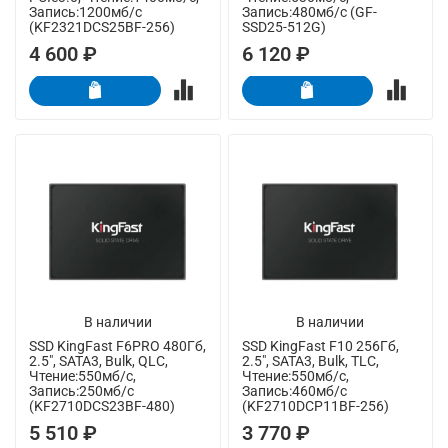
Запись:1200мб/с
Запись:480мб/с (GF-
(KF2321DCS25BF-256)
SSD25-512G)
4 600 ₽
6 120 ₽
В наличии
В наличии
SSD KingFast F6PRO 480Гб,
SSD KingFast F10 256Гб,
2.5", SATA3, Bulk, QLC,
2.5", SATA3, Bulk, TLC,
Чтение:550мб/с,
Чтение:550мб/с,
Запись:250мб/с
Запись:460мб/с
(KF2710DCS23BF-480)
(KF2710DCP11BF-256)
5 510 ₽
3 770 ₽