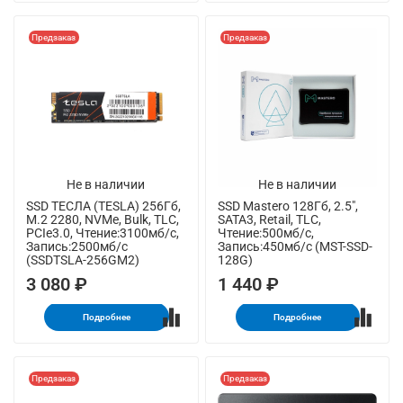
Предзаказ
Предзаказ
Не в наличии
Не в наличии
SSD ТЕСЛА (TESLA) 256Гб,
SSD Mastero 128Гб, 2.5",
M.2 2280, NVMe, Bulk, TLC,
SATA3, Retail, TLC,
PCIe3.0, Чтение:3100мб/с,
Чтение:500мб/с,
Запись:2500мб/с
Запись:450мб/с (MST-SSD-
(SSDTSLA-256GM2)
128G)
3 080 ₽
1 440 ₽
Подробнее
Подробнее
Предзаказ
Предзаказ