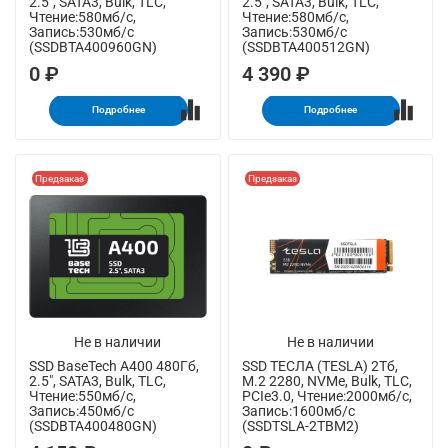
2.5", SATA3, Bulk, TLC,
2.5", SATA3, Bulk, TLC,
Чтение:580мб/с,
Чтение:580мб/с,
Запись:530мб/с
Запись:530мб/с
(SSDBTA400960GN)
(SSDBTA400512GN)
0 ₽
4 390 ₽
Подробнее
Подробнее
Предзаказ
Предзаказ
Не в наличии
Не в наличии
SSD BaseTech A400 480Гб,
SSD ТЕСЛА (TESLA) 2Тб,
2.5", SATA3, Bulk, TLC,
M.2 2280, NVMe, Bulk, TLC,
Чтение:550мб/с,
PCIe3.0, Чтение:2000мб/с,
Запись:450мб/с
Запись:1600мб/с
(SSDBTA400480GN)
(SSDTSLA-2TBM2)