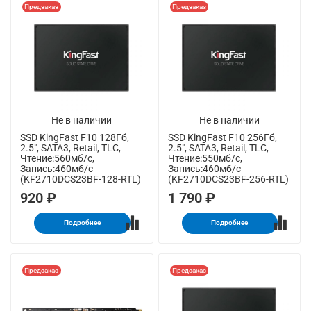
Предзаказ
Предзаказ
Не в наличии
Не в наличии
SSD KingFast F10 128Гб,
SSD KingFast F10 256Гб,
2.5", SATA3, Retail, TLC,
2.5", SATA3, Retail, TLC,
Чтение:560мб/с,
Чтение:550мб/с,
Запись:460мб/с
Запись:460мб/с
(KF2710DCS23BF-128-RTL)
(KF2710DCS23BF-256-RTL)
920 ₽
1 790 ₽
Подробнее
Подробнее
Предзаказ
Предзаказ