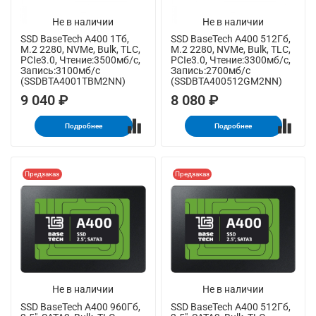
Не в наличии
Не в наличии
SSD BaseTech A400 1Тб,
SSD BaseTech A400 512Гб,
M.2 2280, NVMe, Bulk, TLC,
M.2 2280, NVMe, Bulk, TLC,
PCIe3.0, Чтение:3500мб/с,
PCIe3.0, Чтение:3300мб/с,
Запись:3100мб/с
Запись:2700мб/с
(SSDBTA4001TBM2NN)
(SSDBTA400512GM2NN)
9 040 ₽
8 080 ₽
Подробнее
Подробнее
Предзаказ
Предзаказ
Не в наличии
Не в наличии
SSD BaseTech A400 960Гб,
SSD BaseTech A400 512Гб,