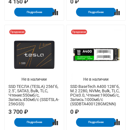
4 150 ₽
0 ₽
Подробнее
Подробнее
Предзаказ
Предзаказ
Не в наличии
Не в наличии
SSD ТЕСЛА (TESLA) 256Гб,
SSD BaseTech A400 128Гб,
2.5", SATA3, Bulk, TLC,
M.2 2280, NVMe, Bulk, TLC,
Чтение:550мб/с,
PCIe3.0, Чтение:1900мб/с,
Запись:450мб/с (SSDTSLA-
Запись:1000мб/с
256GS3)
(SSDBTA400128GM2NN)
3 700 ₽
0 ₽
Подробнее
Подробнее