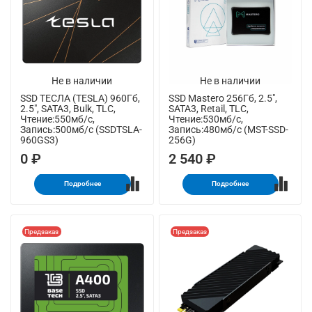
Не в наличии
Не в наличии
SSD ТЕСЛА (TESLA) 960Гб,
SSD Mastero 256Гб, 2.5",
2.5", SATA3, Bulk, TLC,
SATA3, Retail, TLC,
Чтение:550мб/с,
Чтение:530мб/с,
Запись:500мб/с (SSDTSLA-
Запись:480мб/с (MST-SSD-
960GS3)
256G)
0 ₽
2 540 ₽
Подробнее
Подробнее
Предзаказ
Предзаказ