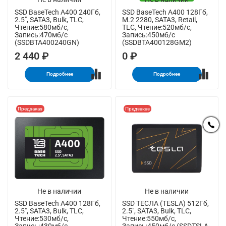
SSD BaseTech A400 240Гб,
SSD BaseTech A400 128Гб,
2.5", SATA3, Bulk, TLC,
M.2 2280, SATA3, Retail,
Чтение:580мб/с,
TLC, Чтение:520мб/с,
Запись:470мб/с
Запись:450мб/с
(SSDBTA400240GN)
(SSDBTA400128GM2)
2 440 ₽
0 ₽
Подробнее
Подробнее
Предзаказ
Предзаказ
Не в наличии
Не в наличии
SSD BaseTech A400 128Гб,
SSD ТЕСЛА (TESLA) 512Гб,
2.5", SATA3, Bulk, TLC,
2.5", SATA3, Bulk, TLC,
Чтение:530мб/с,
Чтение:550мб/с,