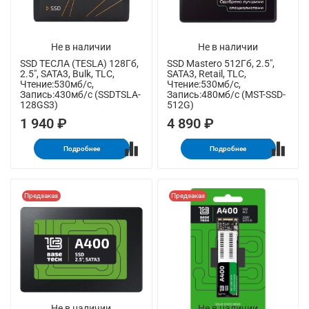
Не в наличии
Не в наличии
SSD ТЕСЛА (TESLA) 128Гб,
SSD Mastero 512Гб, 2.5",
2.5", SATA3, Bulk, TLC,
SATA3, Retail, TLC,
Чтение:530мб/с,
Чтение:530мб/с,
Запись:430мб/с (SSDTSLA-
Запись:480мб/с (MST-SSD-
128GS3)
512G)
1 940 ₽
4 890 ₽
Подробнее
Подробнее
Предзаказ
Предзаказ
Не в наличии
Не в наличии