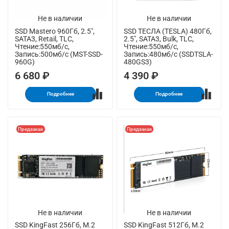
Не в наличии
Не в наличии
SSD Mastero 960Гб, 2.5",
SSD ТЕСЛА (TESLA) 480Гб,
SATA3, Retail, TLC,
2.5", SATA3, Bulk, TLC,
Чтение:550мб/с,
Чтение:550мб/с,
Запись:500мб/с (MST-SSD-
Запись:480мб/с (SSDTSLA-
960G)
480GS3)
6 680 ₽
4 390 ₽
Подробнее
Подробнее
Предзаказ
Предзаказ
Не в наличии
Не в наличии
SSD KingFast 256Гб, M.2
SSD KingFast 512Гб, M.2