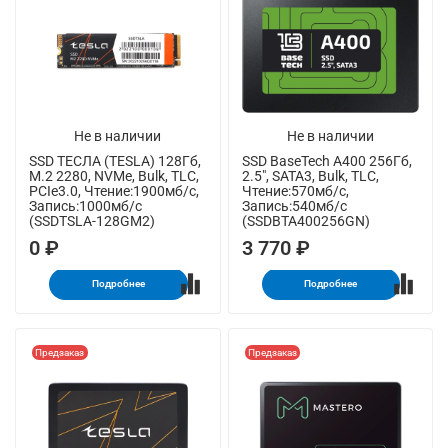
Не в наличии
Не в наличии
SSD ТЕСЛА (TESLA) 128Гб,
SSD BaseTech A400 256Гб,
M.2 2280, NVMe, Bulk, TLC,
2.5", SATA3, Bulk, TLC,
PCIe3.0, Чтение:1900мб/с,
Чтение:570мб/с,
Запись:1000мб/с
Запись:540мб/с
(SSDTSLA-128GM2)
(SSDBTA400256GN)
0 ₽
3 770 ₽
Подробнее
Подробнее
Предзаказ
Предзаказ