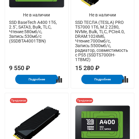
Не в наличии
Не в наличии
SSD BaseTech A400 1Тб,
SSD ТЕСЛА (TESLA) PRO
2.5", SATA3, Bulk, TLC,
TS7000 1Тб, M.2 2280,
Чтение:580мб/с,
NVMe, Bulk, TLC, PCIe4.0,
Запись:530мб/с
DRAM:1024Мб,
(SSDBTA4001TBN)
Чтение:7000мб/с,
Запись:5500мб/с,
радиатор, совместимость
с PS5 (SSDTS7000H-
1TBM2)
9 550 ₽
15 280 ₽
Подробнее
Подробнее
Предзаказ
Предзаказ