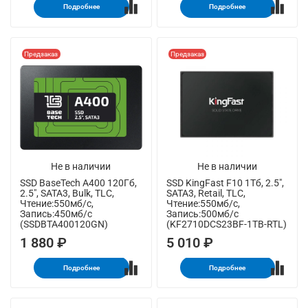
Подробнее
Подробнее
Предзаказ
Предзаказ
Не в наличии
Не в наличии
SSD BaseTech A400 120Гб,
SSD KingFast F10 1Тб, 2.5",
2.5", SATA3, Bulk, TLC,
SATA3, Retail, TLC,
Чтение:550мб/с,
Чтение:550мб/с,
Запись:450мб/с
Запись:500мб/с
(SSDBTA400120GN)
(KF2710DCS23BF-1TB-RTL)
1 880 ₽
5 010 ₽
Подробнее
Подробнее