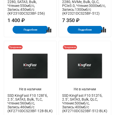
2280, SATA3, Bulk,
2280, NVMe, Bulk, QLC,
Чтение:550мб/с,
PCIe3.0, Чтение:3000мб/с,
Запись:450мб/с
Запись:1300мб/с
(KF2310DCS23BF-256)
(KF2321DCS25BF-512)
1 400 ₽
7 350 ₽
Подробнее
Подробнее
Предзаказ
Предзаказ
Не в наличии
Не в наличии
SSD KingFast F10 128Гб,
SSD KingFast F10 512Гб,
2.5", SATA3, Bulk, TLC,
2.5", SATA3, Bulk, QLC,
Чтение:560мб/с,
Чтение:500мб/с,
Запись:460мб/с
Запись:400мб/с
(KF2710DCS23BF-128-BLK)
(KF2710DCS23BF-512-BLK)