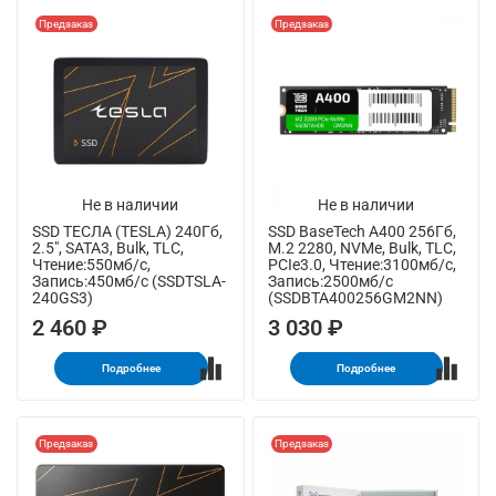
Предзаказ
Предзаказ
Не в наличии
Не в наличии
SSD ТЕСЛА (TESLA) 240Гб,
SSD BaseTech A400 256Гб,
2.5", SATA3, Bulk, TLC,
M.2 2280, NVMe, Bulk, TLC,
Чтение:550мб/с,
PCIe3.0, Чтение:3100мб/с,
Запись:450мб/с (SSDTSLA-
Запись:2500мб/с
240GS3)
(SSDBTA400256GM2NN)
2 460 ₽
3 030 ₽
Подробнее
Подробнее
Предзаказ
Предзаказ