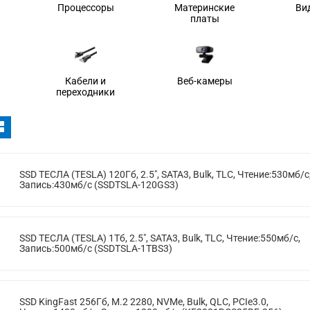
Процессоры
Материнские
Ви
платы
Кабели и
Веб-камеры
переходники
SSD ТЕСЛА (TESLA) 120Гб, 2.5", SATA3, Bulk, TLC, Чтение:530мб/с
Запись:430мб/с (SSDTSLA-120GS3)
SSD ТЕСЛА (TESLA) 1Тб, 2.5", SATA3, Bulk, TLC, Чтение:550мб/с,
Запись:500мб/с (SSDTSLA-1TBS3)
SSD KingFast 256Гб, M.2 2280, NVMe, Bulk, QLC, PCIe3.0,