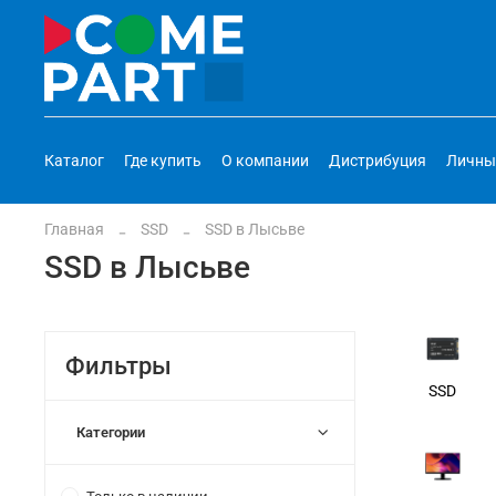
Каталог
Где купить
О компании
Дистрибуция
Личны
Главная
SSD
SSD в Лысьве
SSD в Лысьве
Фильтры
SSD
Категории