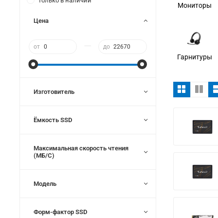
Только в наличии
Мониторы
Цена
—
от
до
Гарнитуры
Изготовитель
Ёмкость SSD
Максимальная скорость чтения
(МБ/С)
Модель
Форм-фактор SSD