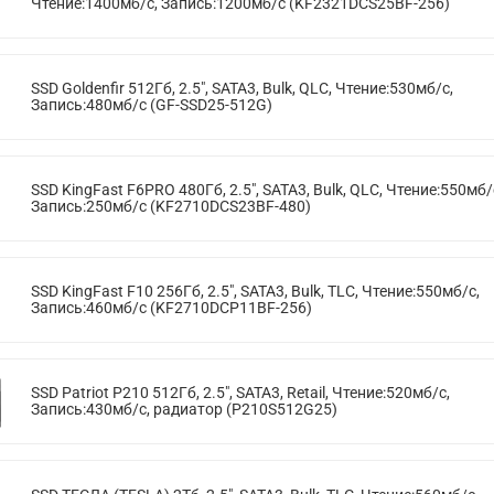
Чтение:1400мб/с, Запись:1200мб/с (KF2321DCS25BF-256)
SSD Goldenfir 512Гб, 2.5", SATA3, Bulk, QLC, Чтение:530мб/с,
Запись:480мб/с (GF-SSD25-512G)
SSD KingFast F6PRO 480Гб, 2.5", SATA3, Bulk, QLC, Чтение:550мб/
Запись:250мб/с (KF2710DCS23BF-480)
SSD KingFast F10 256Гб, 2.5", SATA3, Bulk, TLC, Чтение:550мб/с,
Запись:460мб/с (KF2710DCP11BF-256)
SSD Patriot P210 512Гб, 2.5", SATA3, Retail, Чтение:520мб/с,
Запись:430мб/с, радиатор (P210S512G25)