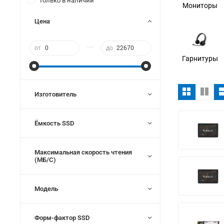
Только в наличии
Мониторы
Цена
—
от
до
Гарнитуры
Изготовитель
Ёмкость SSD
Максимальная скорость чтения
(МБ/С)
Модель
Форм-фактор SSD