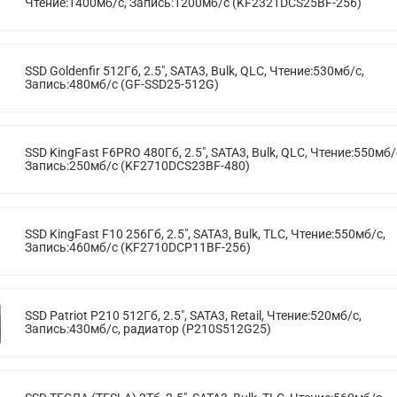
Чтение:1400мб/с, Запись:1200мб/с (KF2321DCS25BF-256)
SSD Goldenfir 512Гб, 2.5", SATA3, Bulk, QLC, Чтение:530мб/с,
Запись:480мб/с (GF-SSD25-512G)
SSD KingFast F6PRO 480Гб, 2.5", SATA3, Bulk, QLC, Чтение:550мб/
Запись:250мб/с (KF2710DCS23BF-480)
SSD KingFast F10 256Гб, 2.5", SATA3, Bulk, TLC, Чтение:550мб/с,
Запись:460мб/с (KF2710DCP11BF-256)
SSD Patriot P210 512Гб, 2.5", SATA3, Retail, Чтение:520мб/с,
Запись:430мб/с, радиатор (P210S512G25)