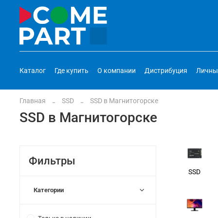
Каталог
Где купить
О компании
Дистрибуция
Личны
Главная
SSD
SSD в Магнитогорске
SSD в Магнитогорске
Фильтры
SSD
Категории