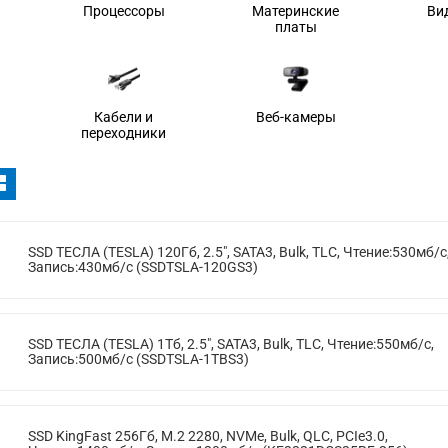
Процессоры
Материнские
Ви
платы
Кабели и
Веб-камеры
переходники
SSD ТЕСЛА (TESLA) 120Гб, 2.5", SATA3, Bulk, TLC, Чтение:530мб/с
Запись:430мб/с (SSDTSLA-120GS3)
SSD ТЕСЛА (TESLA) 1Тб, 2.5", SATA3, Bulk, TLC, Чтение:550мб/с,
Запись:500мб/с (SSDTSLA-1TBS3)
SSD KingFast 256Гб, M.2 2280, NVMe, Bulk, QLC, PCIe3.0,