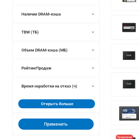
Наличие DRAM-кэша
TBW (ТБ)
Объем DRAM-кэша (МБ)
РейтингПродаж
Время наработки на отказ (ч)
Открыть больше
Применить
Предзаказ