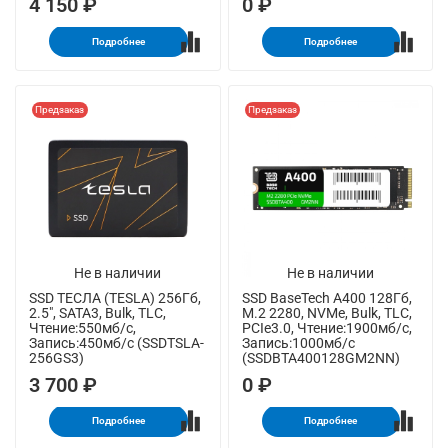
4 150 ₽
0 ₽
Подробнее
Подробнее
Предзаказ
Предзаказ
Не в наличии
Не в наличии
SSD ТЕСЛА (TESLA) 256Гб,
SSD BaseTech A400 128Гб,
2.5", SATA3, Bulk, TLC,
M.2 2280, NVMe, Bulk, TLC,
Чтение:550мб/с,
PCIe3.0, Чтение:1900мб/с,
Запись:450мб/с (SSDTSLA-
Запись:1000мб/с
256GS3)
(SSDBTA400128GM2NN)
3 700 ₽
0 ₽
Подробнее
Подробнее