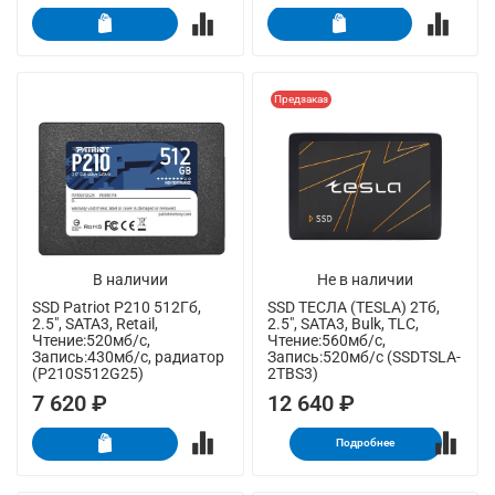
Предзаказ
В наличии
Не в наличии
SSD Patriot P210 512Гб,
SSD ТЕСЛА (TESLA) 2Тб,
2.5", SATA3, Retail,
2.5", SATA3, Bulk, TLC,
Чтение:520мб/с,
Чтение:560мб/с,
Запись:430мб/с, радиатор
Запись:520мб/с (SSDTSLA-
(P210S512G25)
2TBS3)
7 620 ₽
12 640 ₽
Подробнее