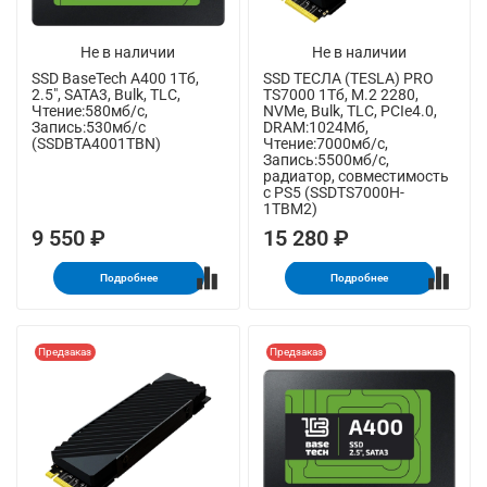
Не в наличии
Не в наличии
SSD BaseTech A400 1Тб,
SSD ТЕСЛА (TESLA) PRO
2.5", SATA3, Bulk, TLC,
TS7000 1Тб, M.2 2280,
Чтение:580мб/с,
NVMe, Bulk, TLC, PCIe4.0,
Запись:530мб/с
DRAM:1024Мб,
(SSDBTA4001TBN)
Чтение:7000мб/с,
Запись:5500мб/с,
радиатор, совместимость
с PS5 (SSDTS7000H-
1TBM2)
9 550 ₽
15 280 ₽
Подробнее
Подробнее
Предзаказ
Предзаказ