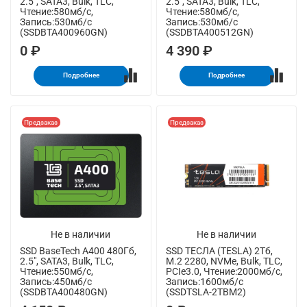
2.5", SATA3, Bulk, TLC,
2.5", SATA3, Bulk, TLC,
Чтение:580мб/с,
Чтение:580мб/с,
Запись:530мб/с
Запись:530мб/с
(SSDBTA400960GN)
(SSDBTA400512GN)
0 ₽
4 390 ₽
Подробнее
Подробнее
Предзаказ
Предзаказ
Не в наличии
Не в наличии
SSD BaseTech A400 480Гб,
SSD ТЕСЛА (TESLA) 2Тб,
2.5", SATA3, Bulk, TLC,
M.2 2280, NVMe, Bulk, TLC,
Чтение:550мб/с,
PCIe3.0, Чтение:2000мб/с,
Запись:450мб/с
Запись:1600мб/с
(SSDBTA400480GN)
(SSDTSLA-2TBM2)