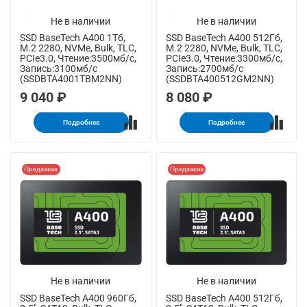
Не в наличии
Не в наличии
SSD BaseTech A400 1Тб,
SSD BaseTech A400 512Гб,
M.2 2280, NVMe, Bulk, TLC,
M.2 2280, NVMe, Bulk, TLC,
PCIe3.0, Чтение:3500мб/с,
PCIe3.0, Чтение:3300мб/с,
Запись:3100мб/с
Запись:2700мб/с
(SSDBTA4001TBM2NN)
(SSDBTA400512GM2NN)
9 040 ₽
8 080 ₽
Подробнее
Подробнее
Предзаказ
Предзаказ
Не в наличии
Не в наличии
SSD BaseTech A400 960Гб,
SSD BaseTech A400 512Гб,