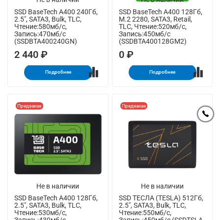
SSD BaseTech A400 240Гб,
SSD BaseTech A400 128Гб,
2.5", SATA3, Bulk, TLC,
M.2 2280, SATA3, Retail,
Чтение:580мб/с,
TLC, Чтение:520мб/с,
Запись:470мб/с
Запись:450мб/с
(SSDBTA400240GN)
(SSDBTA400128GM2)
2 440 ₽
0 ₽
Подробнее
Подробнее
Предзаказ
Предзаказ
Не в наличии
Не в наличии
SSD BaseTech A400 128Гб,
SSD ТЕСЛА (TESLA) 512Гб,
2.5", SATA3, Bulk, TLC,
2.5", SATA3, Bulk, TLC,
Чтение:530мб/с,
Чтение:550мб/с,