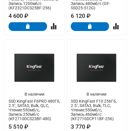
Запись:1200мб/с
Запись:480мб/с (GF-
(KF2321DCS25BF-256)
SSD25-512G)
4 600 ₽
6 120 ₽
В наличии
В наличии
SSD KingFast F6PRO 480Гб,
SSD KingFast F10 256Гб,
2.5", SATA3, Bulk, QLC,
2.5", SATA3, Bulk, TLC,
Чтение:550мб/с,
Чтение:550мб/с,
Запись:250мб/с
Запись:460мб/с
(KF2710DCS23BF-480)
(KF2710DCP11BF-256)
5 510 ₽
3 770 ₽