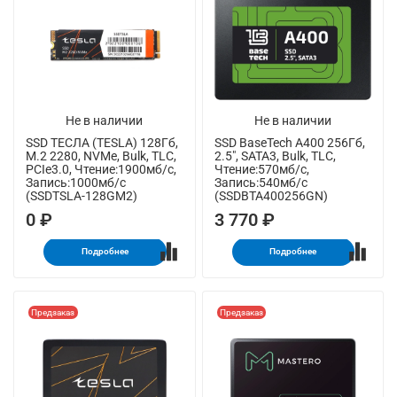
Не в наличии
Не в наличии
SSD ТЕСЛА (TESLA) 128Гб,
SSD BaseTech A400 256Гб,
M.2 2280, NVMe, Bulk, TLC,
2.5", SATA3, Bulk, TLC,
PCIe3.0, Чтение:1900мб/с,
Чтение:570мб/с,
Запись:1000мб/с
Запись:540мб/с
(SSDTSLA-128GM2)
(SSDBTA400256GN)
0 ₽
3 770 ₽
Подробнее
Подробнее
Предзаказ
Предзаказ