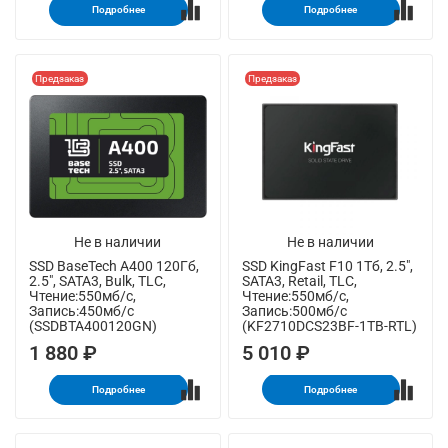
Подробнее
Подробнее
Предзаказ
Предзаказ
Не в наличии
Не в наличии
SSD BaseTech A400 120Гб,
SSD KingFast F10 1Тб, 2.5",
2.5", SATA3, Bulk, TLC,
SATA3, Retail, TLC,
Чтение:550мб/с,
Чтение:550мб/с,
Запись:450мб/с
Запись:500мб/с
(SSDBTA400120GN)
(KF2710DCS23BF-1TB-RTL)
1 880 ₽
5 010 ₽
Подробнее
Подробнее