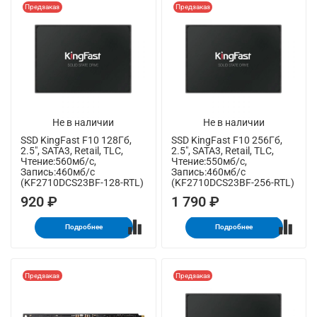
Предзаказ
Предзаказ
Не в наличии
Не в наличии
SSD KingFast F10 128Гб,
SSD KingFast F10 256Гб,
2.5", SATA3, Retail, TLC,
2.5", SATA3, Retail, TLC,
Чтение:560мб/с,
Чтение:550мб/с,
Запись:460мб/с
Запись:460мб/с
(KF2710DCS23BF-128-RTL)
(KF2710DCS23BF-256-RTL)
920 ₽
1 790 ₽
Подробнее
Подробнее
Предзаказ
Предзаказ