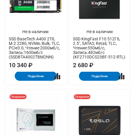
Не в наличии
Не в наличии
SSD BaseTech A400 2Тб,
SSD KingFast F10 512Гб,
M.2 2280, NVMe, Bulk, TLC,
2.5", SATA3, Retail, TLC,
PCIe3.0, Чтение:2000мб/с,
Чтение:550мб/с,
Запись:1600мб/с
Запись:482мб/с
(SSDBTA4002TBM2NN)
(KF2710DCS23BF-512-RTL)
10 340 ₽
2 680 ₽
Подробнее
Подробнее
Предзаказ
Предзаказ