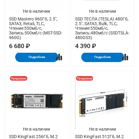
Не в наличии
Не в наличии
SSD Mastero 960Гб, 2.5",
SSD ТЕСЛА (TESLA) 480Гб,
SATA3, Retail, TLC,
2.5", SATA3, Bulk, TLC,
Чтение:550мб/с,
Чтение:550мб/с,
Запись:500мб/с (MST-SSD-
Запись:480мб/с (SSDTSLA-
960G)
480GS3)
6 680 ₽
4 390 ₽
Подробнее
Подробнее
Предзаказ
Предзаказ
Не в наличии
Не в наличии
SSD KingFast 256Гб, M.2
SSD KingFast 512Гб, M.2