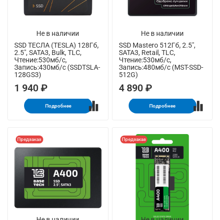
Не в наличии
Не в наличии
SSD ТЕСЛА (TESLA) 128Гб,
SSD Mastero 512Гб, 2.5",
2.5", SATA3, Bulk, TLC,
SATA3, Retail, TLC,
Чтение:530мб/с,
Чтение:530мб/с,
Запись:430мб/с (SSDTSLA-
Запись:480мб/с (MST-SSD-
128GS3)
512G)
1 940 ₽
4 890 ₽
Подробнее
Подробнее
Предзаказ
Предзаказ
Не в наличии
Не в наличии