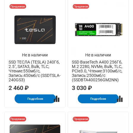
Предзаказ
Предзаказ
Не в наличии
Не в наличии
SSD ТЕСЛА (TESLA) 240Гб,
SSD BaseTech A400 256Гб,
2.5", SATA3, Bulk, TLC,
M.2 2280, NVMe, Bulk, TLC,
Чтение:550мб/с,
PCIe3.0, Чтение:3100мб/с,
Запись:450мб/с (SSDTSLA-
Запись:2500мб/с
240GS3)
(SSDBTA400256GM2NN)
2 460 ₽
3 030 ₽
Подробнее
Подробнее
Предзаказ
Предзаказ