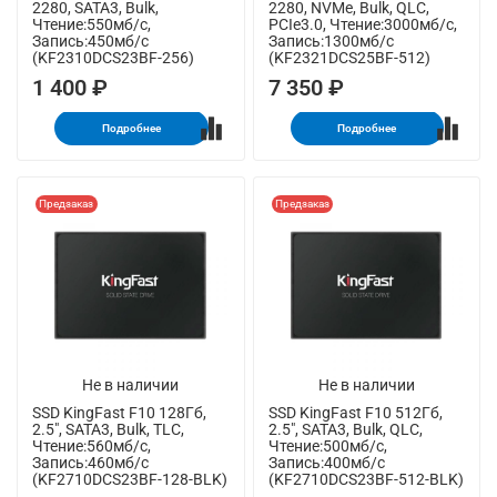
2280, SATA3, Bulk,
2280, NVMe, Bulk, QLC,
Чтение:550мб/с,
PCIe3.0, Чтение:3000мб/с,
Запись:450мб/с
Запись:1300мб/с
(KF2310DCS23BF-256)
(KF2321DCS25BF-512)
1 400 ₽
7 350 ₽
Подробнее
Подробнее
Предзаказ
Предзаказ
Не в наличии
Не в наличии
SSD KingFast F10 128Гб,
SSD KingFast F10 512Гб,
2.5", SATA3, Bulk, TLC,
2.5", SATA3, Bulk, QLC,
Чтение:560мб/с,
Чтение:500мб/с,
Запись:460мб/с
Запись:400мб/с
(KF2710DCS23BF-128-BLK)
(KF2710DCS23BF-512-BLK)