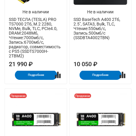
Не в наличии
Не в наличии
SSD ТЕСЛА (TESLA) PRO
SSD BaseTech A400 2Тб,
TS7000 2Тб, M.2 2280,
2.5", SATA3, Bulk, TLC,
NVMe, Bulk, TLC, PCIe4.0,
Чтение:550мб/с,
DRAM:2048Мб,
Запись:500мб/с
Чтение:7000мб/с,
(SSDBTA4002TBN)
Запись:6700мб/с,
радиатор, совместимость
с PS5 (SSDTS7000H-
2TBM2)
21 990 ₽
10 050 ₽
Подробнее
Подробнее
Предзаказ
Предзаказ