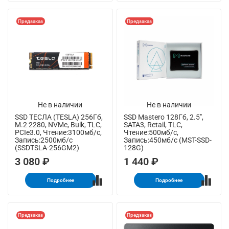
Предзаказ
Предзаказ
Не в наличии
Не в наличии
SSD ТЕСЛА (TESLA) 256Гб,
SSD Mastero 128Гб, 2.5",
M.2 2280, NVMe, Bulk, TLC,
SATA3, Retail, TLC,
PCIe3.0, Чтение:3100мб/с,
Чтение:500мб/с,
Запись:2500мб/с
Запись:450мб/с (MST-SSD-
(SSDTSLA-256GM2)
128G)
3 080 ₽
1 440 ₽
Подробнее
Подробнее
Предзаказ
Предзаказ