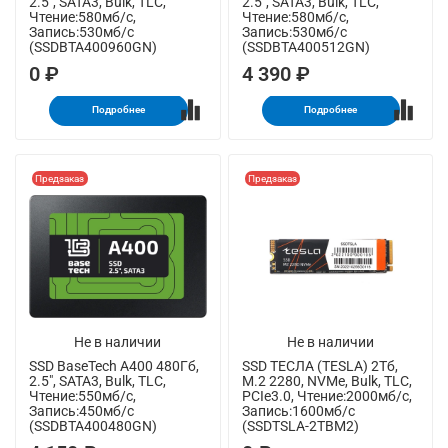
2.5", SATA3, Bulk, TLC,
2.5", SATA3, Bulk, TLC,
Чтение:580мб/с,
Чтение:580мб/с,
Запись:530мб/с
Запись:530мб/с
(SSDBTA400960GN)
(SSDBTA400512GN)
0 ₽
4 390 ₽
Подробнее
Подробнее
Предзаказ
Предзаказ
Не в наличии
Не в наличии
SSD BaseTech A400 480Гб,
SSD ТЕСЛА (TESLA) 2Тб,
2.5", SATA3, Bulk, TLC,
M.2 2280, NVMe, Bulk, TLC,
Чтение:550мб/с,
PCIe3.0, Чтение:2000мб/с,
Запись:450мб/с
Запись:1600мб/с
(SSDBTA400480GN)
(SSDTSLA-2TBM2)