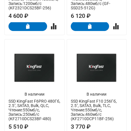
Запись:1200мб/с
Запись:480мб/с (GF-
(KF2321DCS25BF-256)
SSD25-512G)
4 600 ₽
6 120 ₽
В наличии
В наличии
SSD KingFast F6PRO 480Гб,
SSD KingFast F10 256Гб,
2.5", SATA3, Bulk, QLC,
2.5", SATA3, Bulk, TLC,
Чтение:550мб/с,
Чтение:550мб/с,
Запись:250мб/с
Запись:460мб/с
(KF2710DCS23BF-480)
(KF2710DCP11BF-256)
5 510 ₽
3 770 ₽