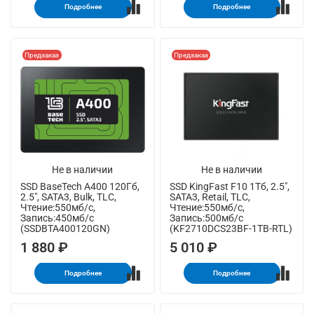
Подробнее
Подробнее
Предзаказ
Предзаказ
Не в наличии
Не в наличии
SSD BaseTech A400 120Гб,
SSD KingFast F10 1Тб, 2.5",
2.5", SATA3, Bulk, TLC,
SATA3, Retail, TLC,
Чтение:550мб/с,
Чтение:550мб/с,
Запись:450мб/с
Запись:500мб/с
(SSDBTA400120GN)
(KF2710DCS23BF-1TB-RTL)
1 880 ₽
5 010 ₽
Подробнее
Подробнее