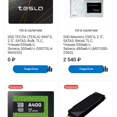
Не в наличии
Не в наличии
SSD ТЕСЛА (TESLA) 960Гб,
SSD Mastero 256Гб, 2.5",
2.5", SATA3, Bulk, TLC,
SATA3, Retail, TLC,
Чтение:550мб/с,
Чтение:530мб/с,
Запись:500мб/с (SSDTSLA-
Запись:480мб/с (MST-SSD-
960GS3)
256G)
0 ₽
2 540 ₽
Подробнее
Подробнее
Предзаказ
Предзаказ