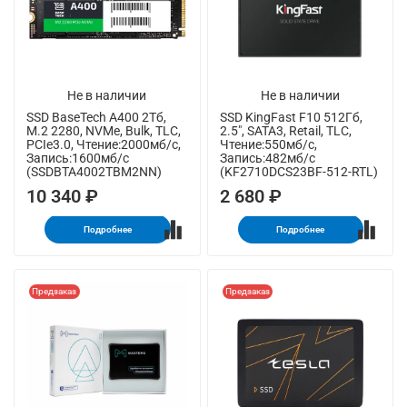
Не в наличии
Не в наличии
SSD BaseTech A400 2Тб,
SSD KingFast F10 512Гб,
M.2 2280, NVMe, Bulk, TLC,
2.5", SATA3, Retail, TLC,
PCIe3.0, Чтение:2000мб/с,
Чтение:550мб/с,
Запись:1600мб/с
Запись:482мб/с
(SSDBTA4002TBM2NN)
(KF2710DCS23BF-512-RTL)
10 340 ₽
2 680 ₽
Подробнее
Подробнее
Предзаказ
Предзаказ