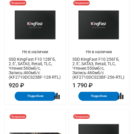
Предзаказ
Предзаказ
Не в наличии
Не в наличии
SSD KingFast F10 128Гб,
SSD KingFast F10 256Гб,
2.5", SATA3, Retail, TLC,
2.5", SATA3, Retail, TLC,
Чтение:560мб/с,
Чтение:550мб/с,
Запись:460мб/с
Запись:460мб/с
(KF2710DCS23BF-128-RTL)
(KF2710DCS23BF-256-RTL)
920 ₽
1 790 ₽
Подробнее
Подробнее
Предзаказ
Предзаказ