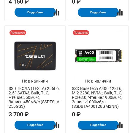
4 150 ₽
0 ₽
Подробнее
Подробнее
Предзаказ
Предзаказ
Не в наличии
Не в наличии
SSD ТЕСЛА (TESLA) 256Гб,
SSD BaseTech A400 128Гб,
2.5", SATA3, Bulk, TLC,
M.2 2280, NVMe, Bulk, TLC,
Чтение:550мб/с,
PCIe3.0, Чтение:1900мб/с,
Запись:450мб/с (SSDTSLA-
Запись:1000мб/с
256GS3)
(SSDBTA400128GM2NN)
3 700 ₽
0 ₽
Подробнее
Подробнее