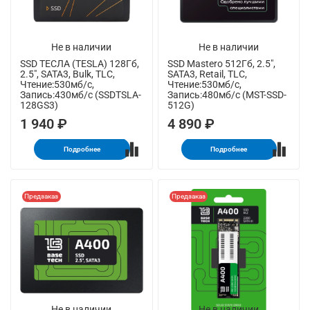
Не в наличии
Не в наличии
SSD ТЕСЛА (TESLA) 128Гб,
SSD Mastero 512Гб, 2.5",
2.5", SATA3, Bulk, TLC,
SATA3, Retail, TLC,
Чтение:530мб/с,
Чтение:530мб/с,
Запись:430мб/с (SSDTSLA-
Запись:480мб/с (MST-SSD-
128GS3)
512G)
1 940 ₽
4 890 ₽
Подробнее
Подробнее
Предзаказ
Предзаказ
Не в наличии
Не в наличии