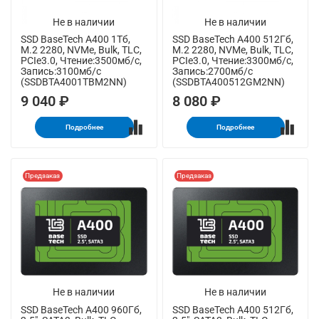
Не в наличии
Не в наличии
SSD BaseTech A400 1Тб,
SSD BaseTech A400 512Гб,
M.2 2280, NVMe, Bulk, TLC,
M.2 2280, NVMe, Bulk, TLC,
PCIe3.0, Чтение:3500мб/с,
PCIe3.0, Чтение:3300мб/с,
Запись:3100мб/с
Запись:2700мб/с
(SSDBTA4001TBM2NN)
(SSDBTA400512GM2NN)
9 040 ₽
8 080 ₽
Подробнее
Подробнее
Предзаказ
Предзаказ
Не в наличии
Не в наличии
SSD BaseTech A400 960Гб,
SSD BaseTech A400 512Гб,