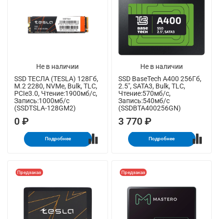
Не в наличии
Не в наличии
SSD ТЕСЛА (TESLA) 128Гб,
SSD BaseTech A400 256Гб,
M.2 2280, NVMe, Bulk, TLC,
2.5", SATA3, Bulk, TLC,
PCIe3.0, Чтение:1900мб/с,
Чтение:570мб/с,
Запись:1000мб/с
Запись:540мб/с
(SSDTSLA-128GM2)
(SSDBTA400256GN)
0 ₽
3 770 ₽
Подробнее
Подробнее
Предзаказ
Предзаказ