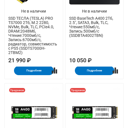
Не в наличии
Не в наличии
SSD ТЕСЛА (TESLA) PRO
SSD BaseTech A400 2Тб,
TS7000 2Тб, M.2 2280,
2.5", SATA3, Bulk, TLC,
NVMe, Bulk, TLC, PCIe4.0,
Чтение:550мб/с,
DRAM:2048Мб,
Запись:500мб/с
Чтение:7000мб/с,
(SSDBTA4002TBN)
Запись:6700мб/с,
радиатор, совместимость
с PS5 (SSDTS7000H-
2TBM2)
21 990 ₽
10 050 ₽
Подробнее
Подробнее
Предзаказ
Предзаказ