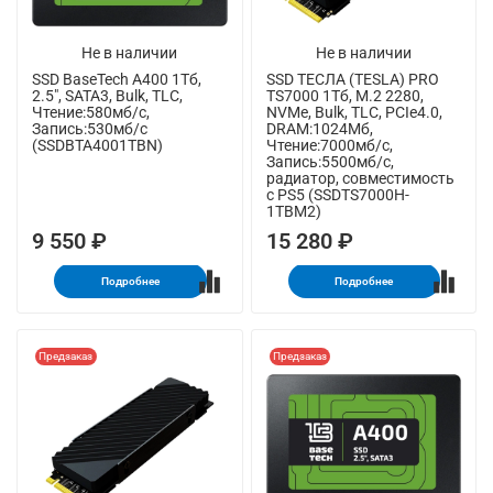
Не в наличии
Не в наличии
SSD BaseTech A400 1Тб,
SSD ТЕСЛА (TESLA) PRO
2.5", SATA3, Bulk, TLC,
TS7000 1Тб, M.2 2280,
Чтение:580мб/с,
NVMe, Bulk, TLC, PCIe4.0,
Запись:530мб/с
DRAM:1024Мб,
(SSDBTA4001TBN)
Чтение:7000мб/с,
Запись:5500мб/с,
радиатор, совместимость
с PS5 (SSDTS7000H-
1TBM2)
9 550 ₽
15 280 ₽
Подробнее
Подробнее
Предзаказ
Предзаказ