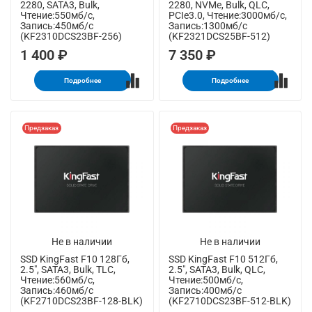
2280, SATA3, Bulk,
2280, NVMe, Bulk, QLC,
Чтение:550мб/с,
PCIe3.0, Чтение:3000мб/с,
Запись:450мб/с
Запись:1300мб/с
(KF2310DCS23BF-256)
(KF2321DCS25BF-512)
1 400 ₽
7 350 ₽
Подробнее
Подробнее
Предзаказ
Предзаказ
Не в наличии
Не в наличии
SSD KingFast F10 128Гб,
SSD KingFast F10 512Гб,
2.5", SATA3, Bulk, TLC,
2.5", SATA3, Bulk, QLC,
Чтение:560мб/с,
Чтение:500мб/с,
Запись:460мб/с
Запись:400мб/с
(KF2710DCS23BF-128-BLK)
(KF2710DCS23BF-512-BLK)