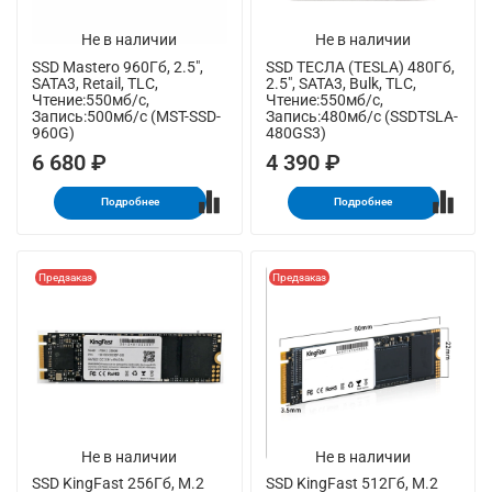
Не в наличии
Не в наличии
SSD Mastero 960Гб, 2.5",
SSD ТЕСЛА (TESLA) 480Гб,
SATA3, Retail, TLC,
2.5", SATA3, Bulk, TLC,
Чтение:550мб/с,
Чтение:550мб/с,
Запись:500мб/с (MST-SSD-
Запись:480мб/с (SSDTSLA-
960G)
480GS3)
6 680 ₽
4 390 ₽
Подробнее
Подробнее
Предзаказ
Предзаказ
Не в наличии
Не в наличии
SSD KingFast 256Гб, M.2
SSD KingFast 512Гб, M.2