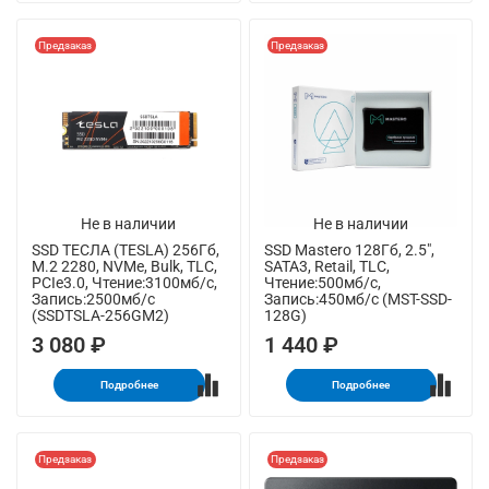
Предзаказ
Предзаказ
Не в наличии
Не в наличии
SSD ТЕСЛА (TESLA) 256Гб,
SSD Mastero 128Гб, 2.5",
M.2 2280, NVMe, Bulk, TLC,
SATA3, Retail, TLC,
PCIe3.0, Чтение:3100мб/с,
Чтение:500мб/с,
Запись:2500мб/с
Запись:450мб/с (MST-SSD-
(SSDTSLA-256GM2)
128G)
3 080 ₽
1 440 ₽
Подробнее
Подробнее
Предзаказ
Предзаказ