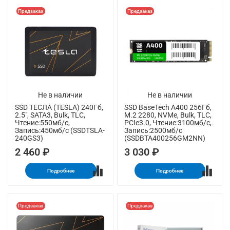
Предзаказ
Предзаказ
Не в наличии
Не в наличии
SSD ТЕСЛА (TESLA) 240Гб,
SSD BaseTech A400 256Гб,
2.5", SATA3, Bulk, TLC,
M.2 2280, NVMe, Bulk, TLC,
Чтение:550мб/с,
PCIe3.0, Чтение:3100мб/с,
Запись:450мб/с (SSDTSLA-
Запись:2500мб/с
240GS3)
(SSDBTA400256GM2NN)
2 460 ₽
3 030 ₽
Подробнее
Подробнее
Предзаказ
Предзаказ