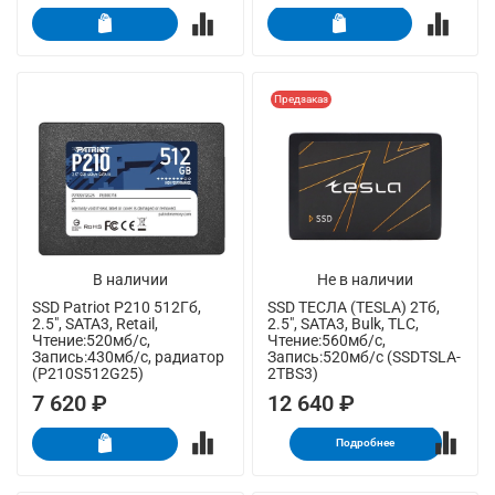
Предзаказ
В наличии
Не в наличии
SSD Patriot P210 512Гб,
SSD ТЕСЛА (TESLA) 2Тб,
2.5", SATA3, Retail,
2.5", SATA3, Bulk, TLC,
Чтение:520мб/с,
Чтение:560мб/с,
Запись:430мб/с, радиатор
Запись:520мб/с (SSDTSLA-
(P210S512G25)
2TBS3)
7 620 ₽
12 640 ₽
Подробнее